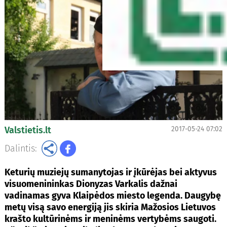
Valstietis.lt
2017-05-24 07:02
Dalintis:
Keturių muziejų sumanytojas ir įkūrėjas bei aktyvus
visuomenininkas Dionyzas Varkalis dažnai
vadinamas gyva Klaipėdos miesto legenda. Daugybę
metų visą savo energiją jis skiria Mažosios Lietuvos
krašto kultūrinėms ir meninėms vertybėms saugoti.