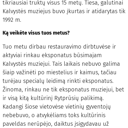
tikriausiai truktų visus 15 metų. Tiesa, galutinai
Kalvystės muziejus buvo įkurtas ir atidarytas tik
1992 m.
Ką veikėte visus tuos metus?
Tuo metu dirbau restauravimo dirbtuvėse ir
aktyviai rinkau eksponatus būsimajam
Kalvystės muziejui. Tais laikais nebuvo galima
šiaip važinėti po miestelius ir kaimus, tačiau
turėjau specialų leidimą rinkti eksponatus.
Žinoma, rinkau ne tik eksponatus muziejui, bet
ir visą kitą kultūrinį Rytprūsių palikimą.
Kadangi šiose vietovėse vietinių gyventojų
nebebuvo, o atvykėliams toks kultūrinis
paveldas nerūpėjo, daiktus įsigydavau už