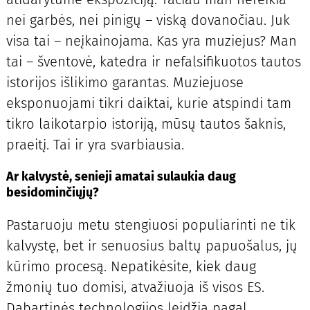
nei garbės, nei pinigų – viską dovanočiau. Juk
visa tai – neįkainojama. Kas yra muziejus? Man
tai – šventovė, katedra ir nefalsifikuotos tautos
istorijos išlikimo garantas. Muziejuose
eksponuojami tikri daiktai, kurie atspindi tam
tikro laikotarpio istoriją, mūsų tautos šaknis,
praeitį. Tai ir yra svarbiausia.
Ar kalvystė, senieji amatai sulaukia daug
besidominčiųjų?
Pastaruoju metu stengiuosi populiarinti ne tik
kalvystę, bet ir senuosius baltų papuošalus, jų
kūrimo procesą. Nepatikėsite, kiek daug
žmonių tuo domisi, atvažiuoja iš visos ES.
Dabartinės technologijos leidžia pagal