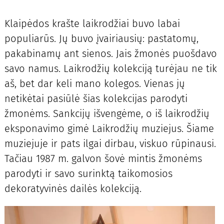
Klaipėdos krašte laikrodžiai buvo labai
populiarūs. Jų buvo įvairiausių: pastatomų,
pakabinamų ant sienos. Jais žmonės puošdavo
savo namus. Laikrodžių kolekciją turėjau ne tik
aš, bet dar keli mano kolegos. Vienas jų
netikėtai pasiūlė šias kolekcijas parodyti
žmonėms. Sankcijų išvengėme, o iš laikrodžių
eksponavimo gimė Laikrodžių muziejus. Šiame
muziejuje ir pats ilgai dirbau, viskuo rūpinausi.
Tačiau 1987 m. galvon šovė mintis žmonėms
parodyti ir savo surinktą taikomosios
dekoratyvinės dailės kolekciją.