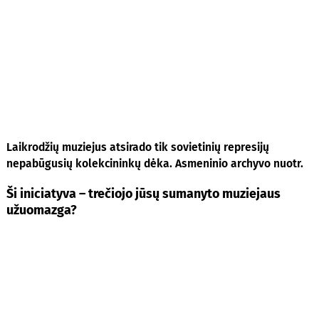
Laikrodžių muziejus atsirado tik sovietinių represijų
nepabūgusių kolekcininkų dėka. Asmeninio archyvo nuotr.
Ši iniciatyva – trečiojo jūsų sumanyto muziejaus
užuomazga?