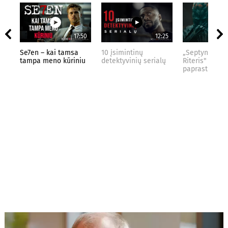
17:50
12:25
Se7en – kai tamsa
10 įsimintinų
„Septynių Kar
tampa meno kūriniu
detektyvinių serialų
Riteris" – kai
paprastumas 