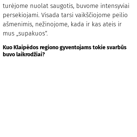
turėjome nuolat saugotis, buvome intensyviai
persekiojami. Visada tarsi vaikščiojome peilio
ašmenimis, nežinojome, kada ir kas ateis ir
mus „supakuos“.
Kuo Klaipėdos regiono gyventojams tokie svarbūs
buvo laikrodžiai?