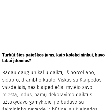
Turbūt šios paieškos jums, kaip kolekcininkui, buvo
labai įdomios?
Radau daug unikalių daiktų iš porceliano,
sidabro, dramblio kaulo. Viskas su Klaipėdos
vaizdeliais, nes klaipėdiečiai mylėjo savo
miestą, indus, namų dekoravimo daiktus
užsakydavo gamykloje, jie būdavo su
šeimininko pavarde ir būtinai su Klaipėdos