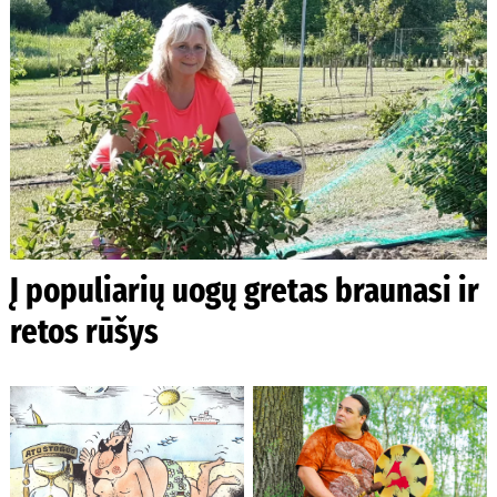
Į populiarių uogų gretas braunasi ir
retos rūšys