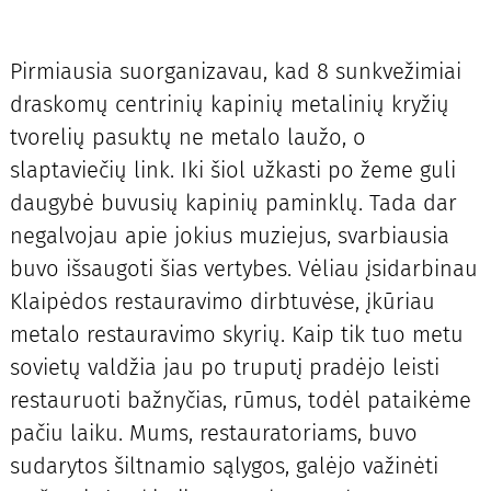
Pirmiausia suorganizavau, kad 8 sunkvežimiai
draskomų centrinių kapinių metalinių kryžių
tvorelių pasuktų ne metalo laužo, o
slaptaviečių link. Iki šiol užkasti po žeme guli
daugybė buvusių kapinių paminklų. Tada dar
negalvojau apie jokius muziejus, svarbiausia
buvo išsaugoti šias vertybes. Vėliau įsidarbinau
Klaipėdos restauravimo dirbtuvėse, įkūriau
metalo restauravimo skyrių. Kaip tik tuo metu
sovietų valdžia jau po truputį pradėjo leisti
restauruoti bažnyčias, rūmus, todėl pataikėme
pačiu laiku. Mums, restauratoriams, buvo
sudarytos šiltnamio sąlygos, galėjo važinėti