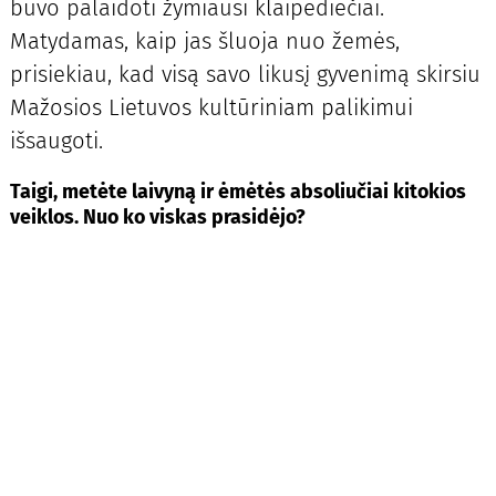
buvo palaidoti žymiausi klaipėdiečiai.
Matydamas, kaip jas šluoja nuo žemės,
prisiekiau, kad visą savo likusį gyvenimą skirsiu
Mažosios Lietuvos kultūriniam palikimui
išsaugoti.
Taigi, metėte laivyną ir ėmėtės absoliučiai kitokios
veiklos. Nuo ko viskas prasidėjo?