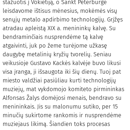
stažuotis į Vokietiją, o Sankt Peterburge
leisdavome ištisus mėnesius, mokėmės visų
senųjų metalo apdirbimo technologijų. Grįžęs
atradau apleistą XIX a. menininkų kalvę. Su
bendraminčiais nusprendėme tą kalvę
atgaivinti, juk po žeme turėjome užkasę
daugybę metalinių kryžių tvorelių. Seniau
veikusioje Gustavo Kackės kalvėje buvo likusi
visa įranga, ji išsaugota iki šių dienų. Tuoj pat
miesto valdžiai pasiūliau kurti technologijų
muziejų, mat vykdomojo komiteto pirmininkas
Alfonsas Žalys domėjosi menais, bendravo su
menininkais. Jis su malonumu sutiko, per 15
minučių sukirtome rankomis ir nusprendėme
muziejaus likimą. Šiandien toks procesas