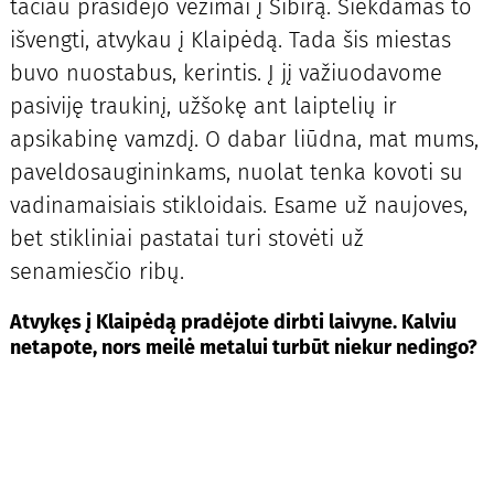
tačiau prasidėjo vežimai į Sibirą. Siekdamas to
išvengti, atvykau į Klaipėdą. Tada šis miestas
buvo nuostabus, kerintis. Į jį važiuodavome
pasiviję traukinį, užšokę ant laiptelių ir
apsikabinę vamzdį. O dabar liūdna, mat mums,
paveldosaugininkams, nuolat tenka kovoti su
vadinamaisiais stikloidais. Esame už naujoves,
bet stikliniai pastatai turi stovėti už
senamiesčio ribų.
Atvykęs į Klaipėdą pradėjote dirbti laivyne. Kalviu
netapote, nors meilė metalui turbūt niekur nedingo?