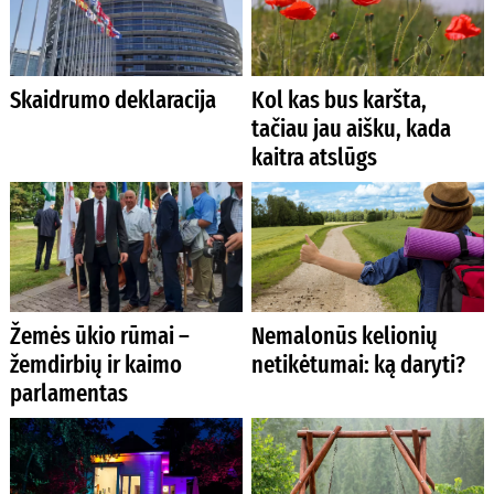
Skaidrumo deklaracija
Kol kas bus karšta,
tačiau jau aišku, kada
kaitra atslūgs
Žemės ūkio rūmai –
Nemalonūs kelionių
žemdirbių ir kaimo
netikėtumai: ką daryti?
parlamentas