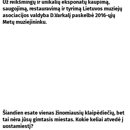
Už reikšmingų ir unikalių eksponatų kaupimą,
saugojimą, restauravimą ir tyrimą Lietuvos muziejų
asociacijos valdyba D.Varkalį paskelbė 2016-ųjų
Metų muziejininku.
Šiandien esate vienas žinomiausių klaipėdiečių, bet
tai nėra jūsų gimtasis miestas. Kokie keliai atvedė į
uostamiestį?