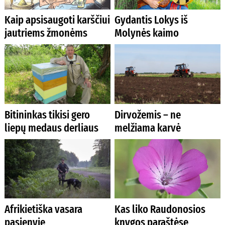
Kaip apsisaugoti karščiui
Gydantis Lokys iš
jautriems žmonėms
Molynės kaimo
Bitininkas tikisi gero
Dirvožemis – ne
liepų medaus derliaus
melžiama karvė
Afrikietiška vasara
Kas liko Raudonosios
pasienyje
knygos paraštėse