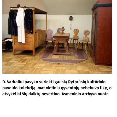
D. Varkaliui pavyko surinkti gausią Rytprūsių kultūrinio
paveldo kolekciją, mat vietinių gyventojų nebebuvo likę, o
atvykėliai šių daiktų nevertino. Asmeninio archyvo nuotr.