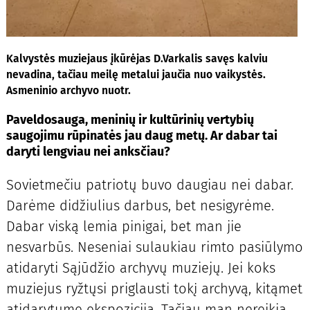
Kalvystės muziejaus įkūrėjas D.Varkalis savęs kalviu
nevadina, tačiau meilę metalui jaučia nuo vaikystės.
Asmeninio archyvo nuotr.
Paveldosauga, meninių ir kultūrinių vertybių
saugojimu rūpinatės jau daug metų. Ar dabar tai
daryti lengviau nei anksčiau?
Sovietmečiu patriotų buvo daugiau nei dabar.
Darėme didžiulius darbus, bet nesigyrėme.
Dabar viską lemia pinigai, bet man jie
nesvarbūs. Neseniai sulaukiau rimto pasiūlymo
atidaryti Sąjūdžio archyvų muziejų. Jei koks
muziejus ryžtųsi priglausti tokį archyvą, kitąmet
atidarytume ekspoziciją. Tačiau man nereikia