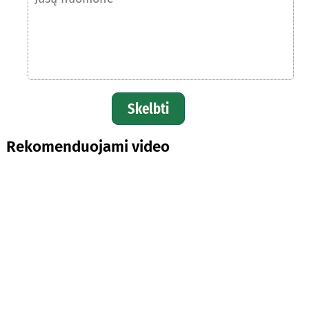
Skelbti
Rekomenduojami video