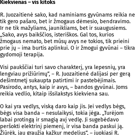
Kiekvienas – vis kitoks
R. Juozaitienė sako, kad naminiams gyvūnams reikia ne
tik gero pašaro, bet ir žmogaus dėmesio, bendravimo.
Ir ne tik mažyliams, jaunikliams, bet ir suaugusiems.
„Sako, avys baikščios, isteriškos. Gal tos, kurios
žmogaus nemato, bet mūsų avys ne tokios, tik prieini
prie jų – ima burtis aplinkui. O ir žmogui gyvūnai – tikra
gydomoji terapija.
Visi paukščiai turi savo charakterį, yra lepesnių, yra
lengviau prižiūrimų“, – R. Juozaitienė dalijasi per gerą
dešimtmetį sukaupta patirtimi ir pastebėjimais.
Pasirodo, antys, kaip ir avys, – bandos gyvūnai. Joms
reikia vedlio, kitaip išsilakstys kiekviena sau.
O kai yra vedlys, viską daro kaip jis. Jei vedlys bėgs,
bėgs visa banda – nesulaikysi, tokia jėga. „Turėjom
labai protingą ir smagią avį vedlę. Ji sugebėdavo
peršokti elektrinį piemenį, ir visa banda paskui ją.
Žiūrėk, jau graužia kažkur medelius“, – juokiasi R.