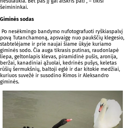
nesulaukia. Bet pas jį gal atskris pati“, – tikisi
šeimininkai.
Giminės sodas
Po nesėkmingo bandymo nufotografuoti ryškiaspalvį
povą Tutanchamoną, apsvaigę nuo paukščių klegesio,
stabtelėjame ir prie naujai šiame ūkyje kuriamo
giminės sodo. Čia auga tikrasis putinas, raudonlapė
liepa, geltonlapis klevas, piramidinė pušis, aronija,
beržai, kanadiniai ąžuolai, kedrinės pušys, keletas
rūšių šermukšnių, baltoji eglė ir dar kitokie medžiai,
kuriuos suvežė ir susodino Rimos ir Aleksandro
giminės.