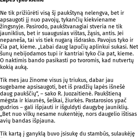
Ne tik prižiūrėti visą šį paukštyną nelengva, bet ir
apsaugoti jį nuo pavojų, tykančių kiekviename
žingsnyje. Pasirodo, paukštvanagiai stveria ne tik
jauniklius, bet ir suaugusias vištas, žąsis, antis. Jei
nepaneša, tai vis tiek nugarą išdrasko. Pavojus tyko ir
čia pat, kieme. „Labai daug lapučių aplinkui sukasi. Net
šunų nebijodamos tupi ir kantriai tyko čia pat, kieme.
O naktimis bando pasikasti po tvoromis, kad nutvertų
kokią auką.
Tik mes jau žinome visus jų triukus, dabar jau
sugebame apsisaugoti, bet iš pradžių lapės išnešė
daug paukščių“, – sako R. Juozaitienė. Paukštieną
mėgsta ir kiaunės, šeškai, žiurkės. Pastarosios ypač
gudrios – gali išpjauti ir išguldyti daugybę jauniklių.
„Bet nuo vilkų nesame nukentėję, nors daugelio ištisas
avių bandas išpjauna.
Tik kartą į ganyklą buvo įsisukę du stambūs, sulaukėję