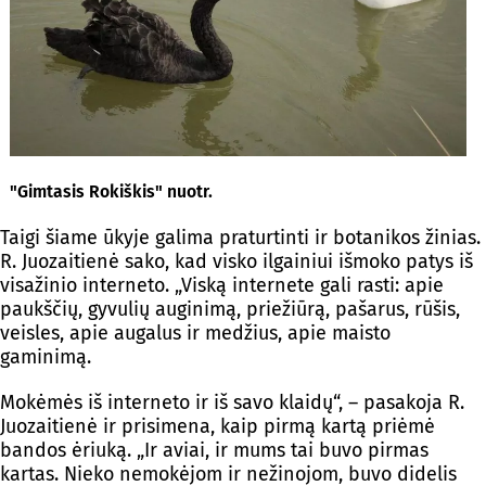
"Gimtasis Rokiškis" nuotr.
Taigi šiame ūkyje galima praturtinti ir botanikos žinias.
R. Juozaitienė sako, kad visko ilgainiui išmoko patys iš
visažinio interneto. „Viską internete gali rasti: apie
paukščių, gyvulių auginimą, priežiūrą, pašarus, rūšis,
veisles, apie augalus ir medžius, apie maisto
gaminimą.
Mokėmės iš interneto ir iš savo klaidų“, – pasakoja R.
Juozaitienė ir prisimena, kaip pirmą kartą priėmė
bandos ėriuką. „Ir aviai, ir mums tai buvo pirmas
kartas. Nieko nemokėjom ir nežinojom, buvo didelis