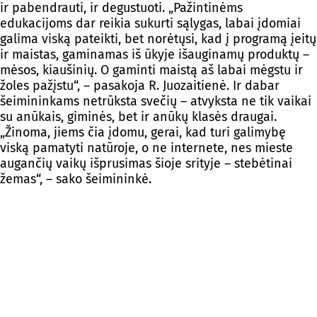
ir pabendrauti, ir degustuoti. „Pažintinėms
edukacijoms dar reikia sukurti sąlygas, labai įdomiai
galima viską pateikti, bet norėtųsi, kad į programą įeitų
ir maistas, gaminamas iš ūkyje išauginamų produktų –
mėsos, kiaušinių. O gaminti maistą aš labai mėgstu ir
žoles pažįstu“, – pasakoja R. Juozaitienė. Ir dabar
šeimininkams netrūksta svečių – atvyksta ne tik vaikai
su anūkais, giminės, bet ir anūkų klasės draugai.
„Žinoma, jiems čia įdomu, gerai, kad turi galimybę
viską pamatyti natūroje, o ne internete, nes mieste
augančių vaikų išprusimas šioje srityje – stebėtinai
žemas“, – sako šeimininkė.