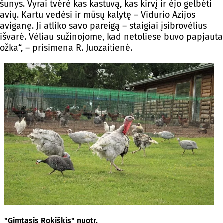
šunys. Vyrai tvėrė kas kastuvą, kas kirvį ir ėjo gelbėti
avių. Kartu vedėsi ir mūsų kalytę – Vidurio Azijos
aviganę. Ji atliko savo pareigą – staigiai įsibrovėlius
išvarė. Vėliau sužinojome, kad netoliese buvo papjauta
ožka“, – prisimena R. Juozaitienė.
"Gimtasis Rokiškis" nuotr.