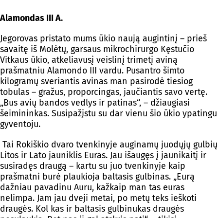
Alamondas III A.
Jegorovas pristato mums ūkio naują augintinį – prieš
savaitę iš Molėtų, garsaus mikrochirurgo Kęstučio
Vitkaus ūkio, atkeliavusį veislinį trimetį aviną
prašmatniu Alamondo III vardu. Pusantro šimto
kilogramų sveriantis avinas man pasirodė tiesiog
tobulas – gražus, proporcingas, jaučiantis savo vertę.
„Bus avių bandos vedlys ir patinas“, – džiaugiasi
šeimininkas. Susipažįstu su dar vienu šio ūkio ypatingu
gyventoju.
Tai Rokiškio dvaro tvenkinyje auginamų juodųjų gulbių
Litos ir Lato jauniklis Euras. Jau išaugęs į jaunikaitį ir
susiradęs draugą – kartu su juo tvenkinyje kaip
prašmatni burė plaukioja baltasis gulbinas. „Eurą
dažniau pavadinu Auru, kažkaip man tas euras
nelimpa. Jam jau dveji metai, po metų teks ieškoti
draugės. Kol kas ir baltasis gulbinukas draugės