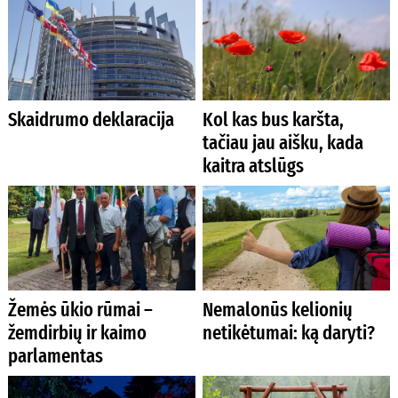
Skaidrumo deklaracija
Kol kas bus karšta,
tačiau jau aišku, kada
kaitra atslūgs
Žemės ūkio rūmai –
Nemalonūs kelionių
žemdirbių ir kaimo
netikėtumai: ką daryti?
parlamentas