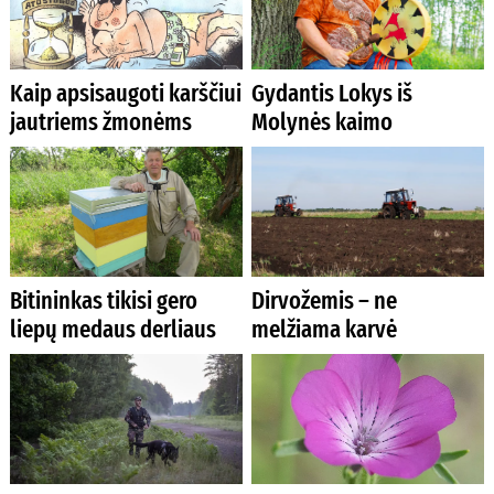
Kaip apsisaugoti karščiui
Gydantis Lokys iš
jautriems žmonėms
Molynės kaimo
Bitininkas tikisi gero
Dirvožemis – ne
liepų medaus derliaus
melžiama karvė