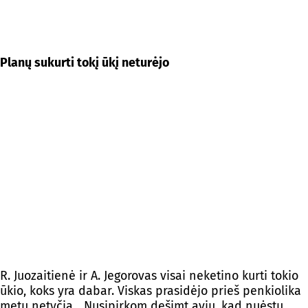
Planų sukurti tokį ūkį neturėjo
R. Juozaitienė ir A. Jegorovas visai neketino kurti tokio
ūkio, koks yra dabar. Viskas prasidėjo prieš penkiolika
metų netyčia. „Nusipirkom dešimt avių, kad nuėstų