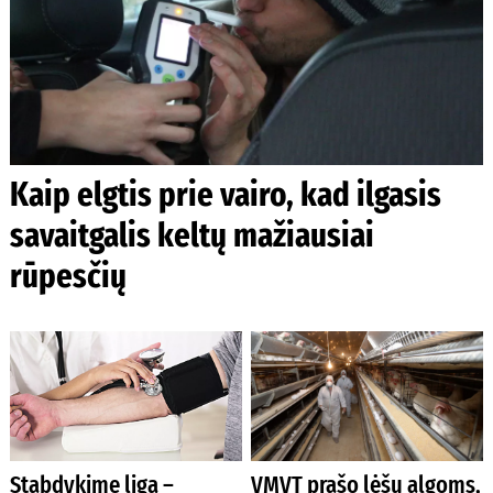
Kaip elgtis prie vairo, kad ilgasis
savaitgalis keltų mažiausiai
rūpesčių
Stabdykime ligą –
VMVT prašo lėšų algoms,