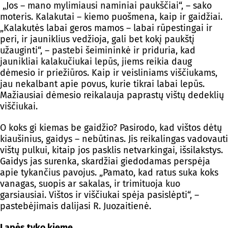
„Jos – mano mylimiausi naminiai paukščiai“, – sako
moteris. Kalakutai – kiemo puošmena, kaip ir gaidžiai.
„Kalakutės labai geros mamos – labai rūpestingai ir
peri, ir jauniklius vedžioja, gali bet kokį paukštį
užauginti“, – pastebi šeimininkė ir priduria, kad
jaunikliai kalakučiukai lepūs, jiems reikia daug
dėmesio ir priežiūros. Kaip ir veisliniams viščiukams,
jau nekalbant apie povus, kurie tikrai labai lepūs.
Mažiausiai dėmesio reikalauja paprastų vištų dedeklių
viščiukai.
O koks gi kiemas be gaidžio? Pasirodo, kad vištos dėtų
kiaušinius, gaidys – nebūtinas. Jis reikalingas vadovauti
vištų pulkui, kitaip jos pasklis netvarkingai, išsilakstys.
Gaidys jas surenka, skardžiai giedodamas perspėja
apie tykančius pavojus. „Pamato, kad ratus suka koks
vanagas, suopis ar sakalas, ir trimituoja kuo
garsiausiai. Vištos ir viščiukai spėja pasislėpti“, –
pastebėjimais dalijasi R. Juozaitienė.
Lapės tyko kieme