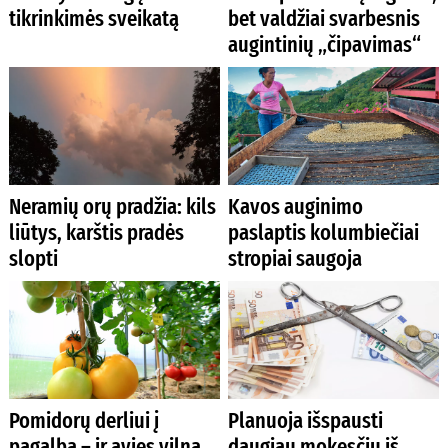
tikrinkimės sveikatą
bet valdžiai svarbesnis
augintinių „čipavimas“
Neramių orų pradžia: kils
Kavos auginimo
liūtys, karštis pradės
paslaptis kolumbiečiai
slopti
stropiai saugoja
Pomidorų derliui į
Planuoja išspausti
pagalbą – ir avies vilna,
daugiau mokesčių iš