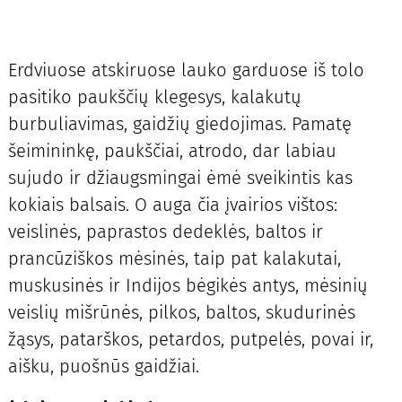
Erdviuose atskiruose lauko garduose iš tolo
pasitiko paukščių klegesys, kalakutų
burbuliavimas, gaidžių giedojimas. Pamatę
šeimininkę, paukščiai, atrodo, dar labiau
sujudo ir džiaugsmingai ėmė sveikintis kas
kokiais balsais. O auga čia įvairios vištos:
veislinės, paprastos dedeklės, baltos ir
prancūziškos mėsinės, taip pat kalakutai,
muskusinės ir Indijos bėgikės antys, mėsinių
veislių mišrūnės, pilkos, baltos, skudurinės
žąsys, patarškos, petardos, putpelės, povai ir,
aišku, puošnūs gaidžiai.