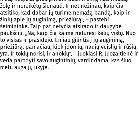
žolę ir nereikėtų šienauti. Ir net nežinau, kaip čia
atsitiko, kad dabar jų turime nemažą bandą, kaip ir
žinių apie jų auginimą, priežiūrą“, – pastebi
šeimininkė. Taip pat netyčia atsirado ir daugybė
paukščių. „Na, kaip čia kaime neturėsi kelių vištų. Nuo
to viskas ir prasidėjo. Ėmiau gilintis į jų auginimą,
priežiūrą, pamačiau, kiek įdomių, naujų veislių ir rūšių
yra. Ir tokių norisi, ir anokių“, – juokiasi R. Juozaitienė ir
veda parodyti savo augintinių, vardindama, kas šiuo
metu auga jų ūkyje.