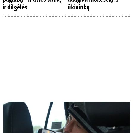
ir dilgėlės
ūkininkų