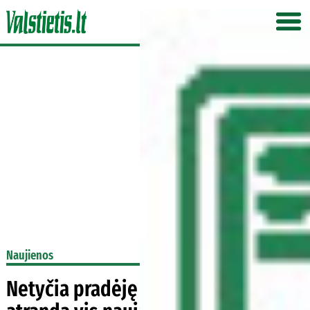
Naujienos
Netyčia pradėję ūkininkauti dabar