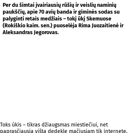
Per du šimtai įvairiausių rūšių ir veislių naminių
paukščių, apie 70 avių banda ir giminės sodas su
palyginti retais medžiais – tokį ūkį Skemuose
(Rokiškio kaim. sen.) puoselėja Rima Juozaitienė ir
Aleksandras Jegorovas.
Toks ūkis – tikras džiaugsmas miestiečiui, net
paprasčiausią vištą dedeklę mačiusiam tik internete.