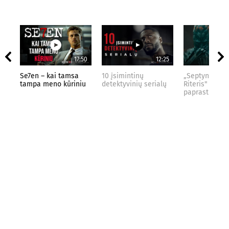
17:50
12:25
Se7en – kai tamsa
10 įsimintinų
„Septynių Kar
tampa meno kūriniu
detektyvinių serialų
Riteris" – kai
paprastumas 