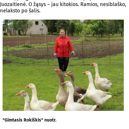
Juozaitienė. O žąsys – jau kitokios. Ramios, nesiblaško,
nelaksto po šalis.
"Gimtasis Rokiškis" nuotr.