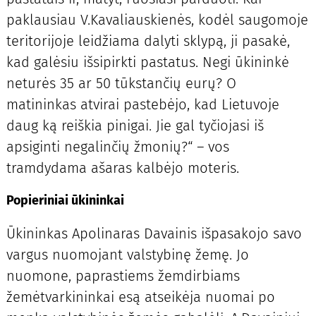
paklausiau V.Kavaliauskienės, kodėl saugomoje
teritorijoje leidžiama dalyti sklypą, ji pasakė,
kad galėsiu išsipirkti pastatus. Negi ūkininkė
neturės 35 ar 50 tūkstančių eurų? O
matininkas atvirai pastebėjo, kad Lietuvoje
daug ką reiškia pinigai. Jie gal tyčiojasi iš
apsiginti negalinčių žmonių?“ – vos
tramdydama ašaras kalbėjo moteris.
Popieriniai ūkininkai
Ūkininkas Apolinaras Davainis išpasakojo savo
vargus nuomojant valstybinę žemę. Jo
nuomone, paprastiems žemdirbiams
žemėtvarkininkai esą atseikėja nuomai po