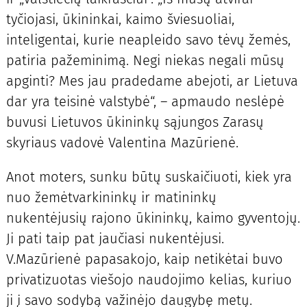
tyčiojasi, ūkininkai, kaimo šviesuoliai,
inteligentai, kurie neapleido savo tėvų žemės,
patiria pažeminimą. Negi niekas negali mūsų
apginti? Mes jau pradedame abejoti, ar Lietuva
dar yra teisinė valstybė“, – apmaudo neslėpė
buvusi Lietuvos ūkininkų sąjungos Zarasų
skyriaus vadovė Valentina Mazūrienė.
Anot moters, sunku būtų suskaičiuoti, kiek yra
nuo žemėtvarkininkų ir matininkų
nukentėjusių rajono ūkininkų, kaimo gyventojų.
Ji pati taip pat jaučiasi nukentėjusi.
V.Mazūrienė papasakojo, kaip netikėtai buvo
privatizuotas viešojo naudojimo kelias, kuriuo
ji į savo sodybą važinėjo daugybę metų.