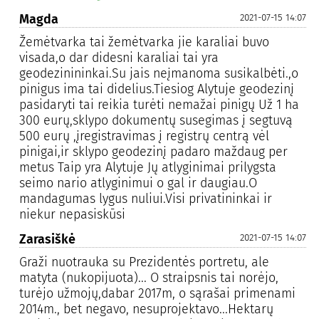
Magda
2021-07-15 14:07
Žemėtvarka tai žemėtvarka jie karaliai buvo
visada,o dar didesni karaliai tai yra
geodezinininkai.Su jais neįmanoma susikalbėti.,o
pinigus ima tai didelius.Tiesiog Alytuje geodezinį
pasidaryti tai reikia turėti nemažai pinigų Už 1 ha
300 eurų,sklypo dokumentų susegimas į segtuvą
500 eurų ,įregistravimas į registrų centrą vėl
pinigai,ir sklypo geodezinį padaro maždaug per
metus Taip yra Alytuje Jų atlyginimai prilygsta
seimo nario atlyginimui o gal ir daugiau.O
mandagumas lygus nuliui.Visi privatininkai ir
niekur nepasiskūsi
Zarasiškė
2021-07-15 14:07
Graži nuotrauka su Prezidentės portretu, ale
matyta (nukopijuota)... O straipsnis tai norėjo,
turėjo užmojų,dabar 2017m, o sąrašai primenami
2014m., bet negavo, nesuprojektavo...Hektarų