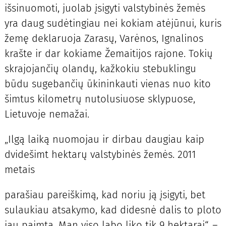
išsinuomoti, juolab įsigyti valstybinės žemės
yra daug sudėtingiau nei kokiam atėjūnui, kuris
žemę deklaruoja Zarasų, Varėnos, Ignalinos
krašte ir dar kokiame Žemaitijos rajone. Tokių
skrajojančių olandų, kažkokiu stebuklingu
būdu sugebančių ūkininkauti vienas nuo kito
šimtus kilometrų nutolusiuose sklypuose,
Lietuvoje nemažai.
„Ilgą laiką nuomojau ir dirbau daugiau kaip
dvidešimt hektarų valstybinės žemės. 2011
metais
parašiau pareiškimą, kad noriu ją įsigyti, bet
sulaukiau atsakymo, kad didesnė dalis to ploto
jau paimta. Man viso labo liko tik 9 hektarai“, –