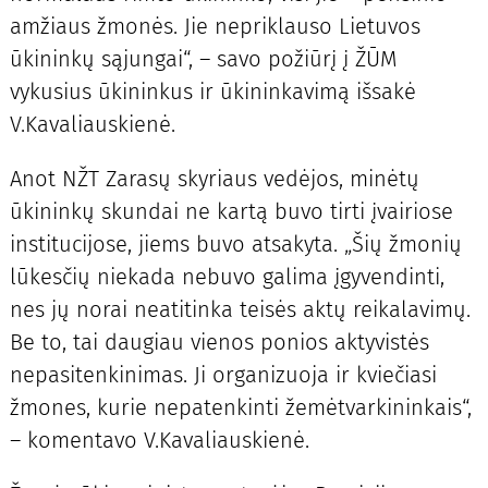
amžiaus žmonės. Jie nepriklauso Lietuvos
ūkininkų sąjungai“, – savo požiūrį į ŽŪM
vykusius ūkininkus ir ūkininkavimą išsakė
V.Kavaliauskienė.
Anot NŽT Zarasų skyriaus vedėjos, minėtų
ūkininkų skundai ne kartą buvo tirti įvairiose
institucijose, jiems buvo atsakyta. „Šių žmonių
lūkesčių niekada nebuvo galima įgyvendinti,
nes jų norai neatitinka teisės aktų reikalavimų.
Be to, tai daugiau vienos ponios aktyvistės
nepasitenkinimas. Ji organizuoja ir kviečiasi
žmones, kurie nepatenkinti žemėtvarkininkais“,
– komentavo V.Kavaliauskienė.