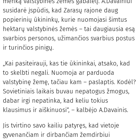
menką valstybinės žemės gabalėlį. A.Davainiui
susidarė įspūdis, kad Zarasų rajone daug
popierinių ūkininkų, kurie nuomojasi šimtus
hektarų valstybinės žemės – tai daugiausia esą
svarbios personos, užimančios svarbius postus
ir turinčios pinigų.
„Kai pasiteirauji, kas tie ūkininkai, atsako, kad
to skelbti negali. Nuomoja ar parduoda
valstybinę žemę, tačiau kam – paslaptis. Kodėl?
Sovietiniais laikais buvau nepatogus žmogus,
dabar irgi nepatinka, kad keliu tokius
klausimus ir aiškinuosi“, – kalbėjo A.Davainis.
Jis tvirtino savo kailiu patyręs, kad vietoje
gyvenančiam ir dirbančiam žemdirbiui