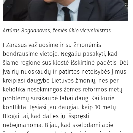
Artūras Bogdanovas, žemės ūkio viceministras
Į Zarasus važiuosime ir su žmonėmis
bendrausime vietoje. Negaliu pasakyti, kad
šiame regione susiklostė išskirtinė padėtis. Dėl
įvairių nuoskaudų ir patirtos neteisybės į mus
kreipiasi daugybė Lietuvos žmonių, nes per
keliolika nesėkmingos žemės reformos metų
problemų susikaupė labai daug. Kai kurie
konfliktai tęsiasi jau daugiau kaip 10 metų.
Blogai tai, kad dalies jų išspręsti
nebeįmanoma. Bijau, kad skelbdami apie