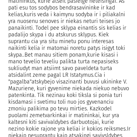
matininkus, kurie atseit pasielge neteisingai. As
pati esu tos sodybos bendrasavininke ir kad
kelias,kuris veda i kaimynu sodyba ir i piliakalni
yra nuosenu senoves ir niekas neturi teises jo
panaikinti. Todel pee sklypa einantis sis kelias ir
padalijo skypa i du atskurus sklypus. Kiek
suprantu cia yra situ minetu ponu interesas
naikinti kelia ir matomai noretu patys isigyt toki
skypa..Bet manau sitiem ponam,kurie kisasi i
mano tevelio teveliu palikta turta nepasiseks
sukliudyt man atsiimt savo paveldeta turta
atsidalint zeme pagal LR Istatymus.Cia i
"pagalba"atskybejo visazinanti buvusi ukininke V.
Mazuriene, kuri gyvenime niekada niekuo nebuvo
patenkinta. Tik nezinau koki tiksla si ponia turi
kisdamasi i svetimu toli nuo jos gyvenanciu
zmoniu palikima po tevu mirties. Kazkodel
puolami zemetvarkinkai ir matininkai, kur yra
kaltesni kiti savivaldybes darbuotojai, kurie
nezino kokie rajone yra keliai ir kokios reiksmes.Ir
niekaip nesuprantu kaip atsakingi savivsldybes