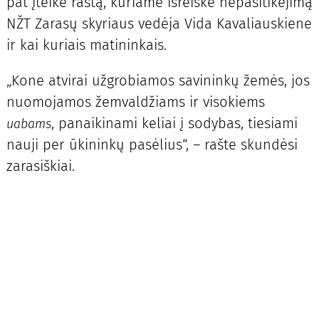
pat įteikė raštą, kuriame išreiškė nepasitikėjimą
NŽT Zarasų skyriaus vedėja Vida Kavaliauskiene
ir kai kuriais matininkais.
„Kone atvirai užgrobiamos savininkų žemės, jos
nuomojamos žemvaldžiams ir visokiems
, panaikinami keliai į sodybas, tiesiami
uabams
nauji per ūkininkų pasėlius“, – rašte skundėsi
zarasiškiai.