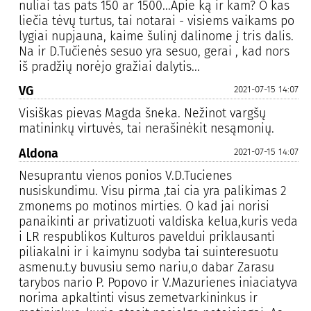
nuliai tas pats 150 ar 1500...Apie ką ir kam? O kas
liečia tėvų turtus, tai notarai - visiems vaikams po
lygiai nupjauna, kaime šulinį dalinome į tris dalis.
Na ir D.Tučienės sesuo yra sesuo, gerai , kad nors
iš pradžių norėjo gražiai dalytis...
VG
2021-07-15 14:07
Visiškas pievas Magda šneka. Nežinot vargšų
matininkų virtuvės, tai nerašinėkit nesąmonių.
Aldona
2021-07-15 14:07
Nesuprantu vienos ponios V.D.Tucienes
nusiskundimu. Visu pirma ,tai cia yra palikimas 2
zmonems po motinos mirties. O kad jai norisi
panaikinti ar privatizuoti valdiska kelua,kuris veda
i LR respublikos Kulturos paveldui priklausanti
piliakalni ir i kaimynu sodyba tai suinteresuotu
asmenu.t.y buvusiu semo nariu,o dabar Zarasu
tarybos nario P. Popovo ir V.Mazurienes iniaciatyva
norima apkaltinti visus zemetvarkininkus ir