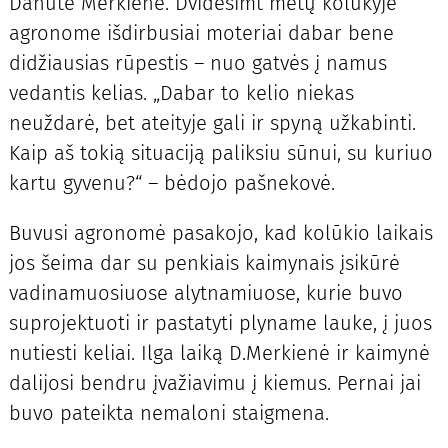
Danutė Merkienė. Dvidešimt metų kolūkyje
agronome išdirbusiai moteriai dabar bene
didžiausias rūpestis – nuo gatvės į namus
vedantis kelias. „Dabar to kelio niekas
neuždarė, bet ateityje gali ir spyną užkabinti.
Kaip aš tokią situaciją paliksiu sūnui, su kuriuo
kartu gyvenu?“ – bėdojo pašnekovė.
Buvusi agronomė pasakojo, kad kolūkio laikais
jos šeima dar su penkiais kaimynais įsikūrė
vadinamuosiuose alytnamiuose, kurie buvo
suprojektuoti ir pastatyti plyname lauke, į juos
nutiesti keliai. Ilga laiką D.Merkienė ir kaimynė
dalijosi bendru įvažiavimu į kiemus. Pernai jai
buvo pateikta nemaloni staigmena.