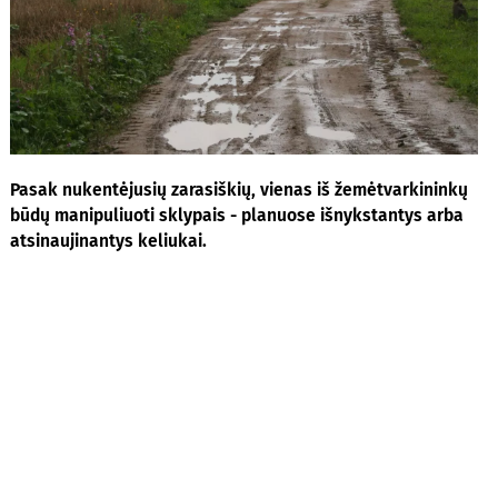
Pasak nukentėjusių zarasiškių, vienas iš žemėtvarkininkų
būdų manipuliuoti sklypais - planuose išnykstantys arba
atsinaujinantys keliukai.