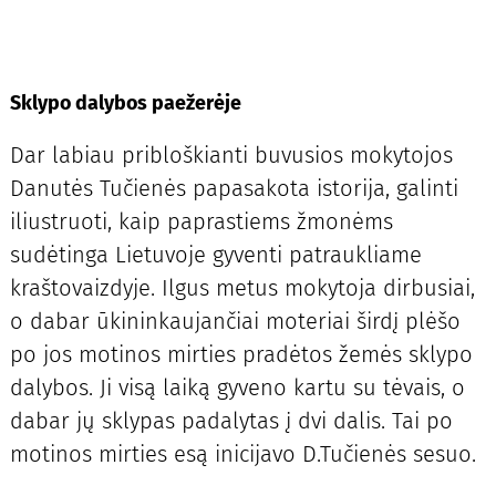
Sklypo dalybos paežerėje
Dar labiau pribloškianti buvusios mokytojos
Danutės Tučienės papasakota istorija, galinti
iliustruoti, kaip paprastiems žmonėms
sudėtinga Lietuvoje gyventi patraukliame
kraštovaizdyje. Ilgus metus mokytoja dirbusiai,
o dabar ūkininkaujančiai moteriai širdį plėšo
po jos motinos mirties pradėtos žemės sklypo
dalybos. Ji visą laiką gyveno kartu su tėvais, o
dabar jų sklypas padalytas į dvi dalis. Tai po
motinos mirties esą inicijavo D.Tučienės sesuo.