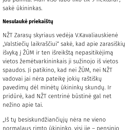
sakė ūkininkas.
Nesulaukė priekaištų
NŽT Zarasų skyriaus vedėja V.Kavaliauskienė
„Valstiečių laikraščiui“ sakė, kad apie zarasiškių
išvyką į ŽŪM ir ten išreikštą nepasitikėjimą
vietos žemėtvarkininkais ji sužinojo iš vietos
spaudos. Ji patikino, kad nei ŽŪM, nei NŽT
vadovai jai nėra pateikę jokių raštiškų
pavedimų dėl minėtų ūkininkų skundų. Ir
pridūrė, kad NŽT centrinė būstinė gal net
nežino apie tai.
„Iš tų besiskundžiančiųjų nėra ne vieno
normalaus rimto ūkininko, visi jie – pensinio