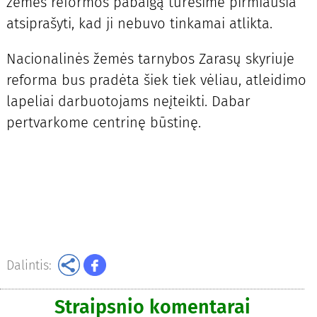
žemės reformos pabaigą turėsime pirmiausia
atsiprašyti, kad ji nebuvo tinkamai atlikta.
Nacionalinės žemės tarnybos Zarasų skyriuje
reforma bus pradėta šiek tiek vėliau, atleidimo
lapeliai darbuotojams neįteikti. Dabar
pertvarkome centrinę būstinę.
Dalintis:
Straipsnio komentarai