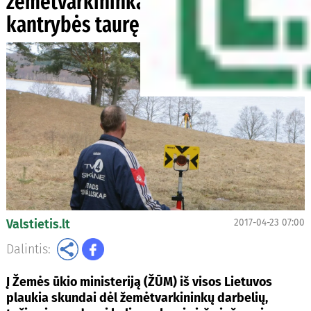
žemėtvarkininkais perpildė
kantrybės taurę
Valstietis.lt
2017-04-23 07:00
Dalintis:
Į Žemės ūkio ministeriją (ŽŪM) iš visos Lietuvos
plaukia skundai dėl žemėtvarkininkų darbelių,