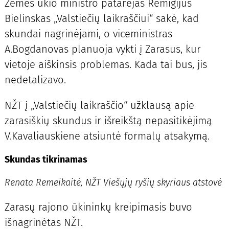
Žemės ūkio ministro patarėjas Remigijus
Bielinskas „Valstiečių laikraščiui“ sakė, kad
skundai nagrinėjami, o viceministras
A.Bogdanovas planuoja vykti į Zarasus, kur
vietoje aiškinsis problemas. Kada tai bus, jis
nedetalizavo.
NŽT į „Valstiečių laikraščio“ užklausą apie
zarasiškių skundus ir išreikštą nepasitikėjimą
V.Kavaliauskiene atsiuntė formalų atsakymą.
Skundas tikrinamas
Renata Remeikaitė, NŽT Viešųjų ryšių skyriaus atstovė
Zarasų rajono ūkininkų kreipimasis buvo
išnagrinėtas NŽT.