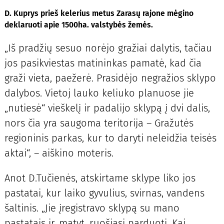
D. Kuprys prieš kelerius metus Zarasų rajone mėgino
deklaruoti apie 1500ha. valstybės žemės.
„Iš pradžių sesuo norėjo gražiai dalytis, tačiau
jos pasikviestas matininkas pamatė, kad čia
graži vieta, paežerė. Prasidėjo negražios sklypo
dalybos. Vietoj lauko keliuko planuose jie
„nutiesė“ vieškelį ir padalijo sklypą į dvi dalis,
nors čia yra saugoma teritorija – Gražutės
regioninis parkas, kur to daryti neleidžia teisės
aktai“, – aiškino moteris.
Anot D.Tučienės, atskirtame sklype liko jos
pastatai, kur laiko gyvulius, svirnas, vandens
šaltinis. „Jie įregistravo sklypą su mano
pastatais ir, matyt, ruošiasi parduoti. Kai