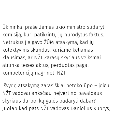
Ūkininkai prašė žemės ūkio ministro sudaryti
komisiją, kuri patikrintų jų nurodytus faktus.
Netrukus jie gavo ŽŪM atsakymą, kad jų
kolektyvinis skundas, kuriame keliamas
klausimas, ar NŽT Zarasų skyriaus veiksmai
atitinka teisės aktus, perduotas pagal
kompetenciją nagrinėti NŽT.
Išvydę atsakymą zarasiškiai neteko ūpo – jeigu
NŽT vadovai anksčiau neįvertino pavaldaus
skyriaus darbo, ką galės padaryti dabar?
Juolab kad pats NŽT vadovas Danielius Kuprys,