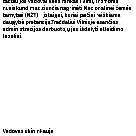
tačiau jos vadovai kelia rankas į viršų ir žmonių
nusiskundimus siunčia nagrinėti Nacionalinei žemės
tarnybai (NŽT) – įstaigai, kuriai pačiai reiškiama
daugybė pretenzijų.Trečdaliui Vilniuje esančios
administracijos darbuotojų jau išdalyti atleidimo
lapeliai.
Vadovas ūkininkauja