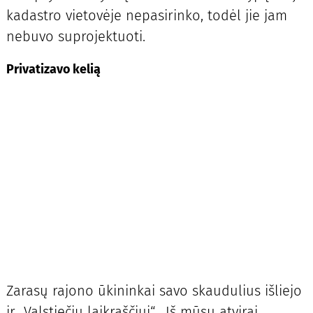
kadastro vietovėje nepasirinko, todėl jie jam
nebuvo suprojektuoti.
Privatizavo kelią
Zarasų rajono ūkininkai savo skaudulius išliejo
ir „Valstiečių laikraščiui“. „Iš mūsų atvirai