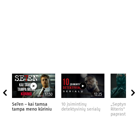
17:50
12:25
Se7en – kai tamsa
10 įsimintinų
„Septynių Kar
tampa meno kūriniu
detektyvinių serialų
Riteris" – kai
paprastumas 