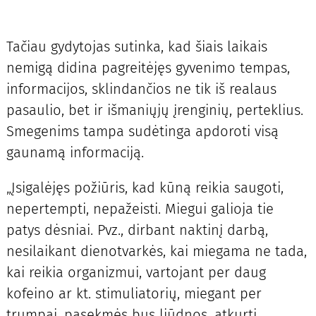
Tačiau gydytojas sutinka, kad šiais laikais
nemigą didina pagreitėjęs gyvenimo tempas,
informacijos, sklindančios ne tik iš realaus
pasaulio, bet ir išmaniųjų įrenginių, perteklius.
Smegenims tampa sudėtinga apdoroti visą
gaunamą informaciją.
„Įsigalėjęs požiūris, kad kūną reikia saugoti,
nepertempti, nepažeisti. Miegui galioja tie
patys dėsniai. Pvz., dirbant naktinį darbą,
nesilaikant dienotvarkės, kai miegama ne tada,
kai reikia organizmui, vartojant per daug
kofeino ar kt. stimuliatorių, miegant per
trumpai, pasekmės bus liūdnos, atkurti