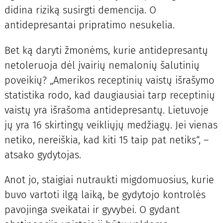
didina riziką susirgti demencija. O
antidepresantai pripratimo nesukelia.
Bet ką daryti žmonėms, kurie antidepresantų
netoleruoja dėl įvairių nemalonių šalutinių
poveikių? „Amerikos receptinių vaistų išrašymo
statistika rodo, kad daugiausiai tarp receptinių
vaistų yra išrašoma antidepresantų. Lietuvoje
jų yra 16 skirtingų veikliųjų medžiagų. Jei vienas
netiko, nereiškia, kad kiti 15 taip pat netiks“, –
atsako gydytojas.
Anot jo, staigiai nutraukti migdomuosius, kurie
buvo vartoti ilgą laiką, be gydytojo kontrolės
pavojinga sveikatai ir gyvybei. O gydant