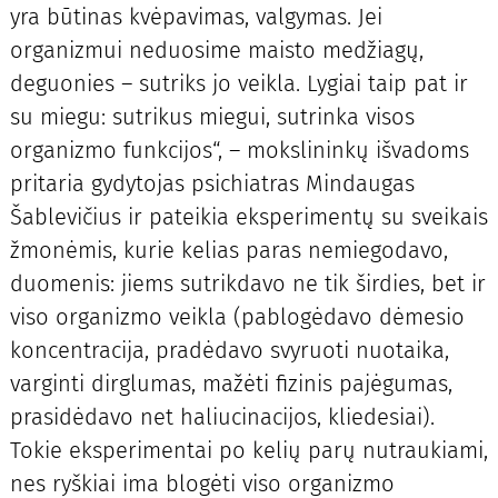
yra būtinas kvėpavimas, valgymas. Jei
organizmui neduosime maisto medžiagų,
deguonies – sutriks jo veikla. Lygiai taip pat ir
su miegu: sutrikus miegui, sutrinka visos
organizmo funkcijos“, – mokslininkų išvadoms
pritaria gydytojas psichiatras Mindaugas
Šablevičius ir pateikia eksperimentų su sveikais
žmonėmis, kurie kelias paras nemiegodavo,
duomenis: jiems sutrikdavo ne tik širdies, bet ir
viso organizmo veikla (pablogėdavo dėmesio
koncentracija, pradėdavo svyruoti nuotaika,
varginti dirglumas, mažėti fizinis pajėgumas,
prasidėdavo net haliucinacijos, kliedesiai).
Tokie eksperimentai po kelių parų nutraukiami,
nes ryškiai ima blogėti viso organizmo