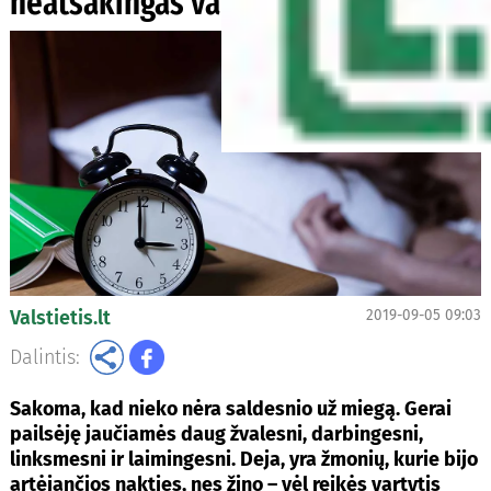
neatsakingas vaistų vartojimas
Valstietis.lt
2019-09-05 09:03
Dalintis:
Sakoma, kad nieko nėra saldesnio už miegą. Gerai
pailsėję jaučiamės daug žvalesni, darbingesni,
linksmesni ir laimingesni. Deja, yra žmonių, kurie bijo
artėjančios nakties, nes žino – vėl reikės vartytis