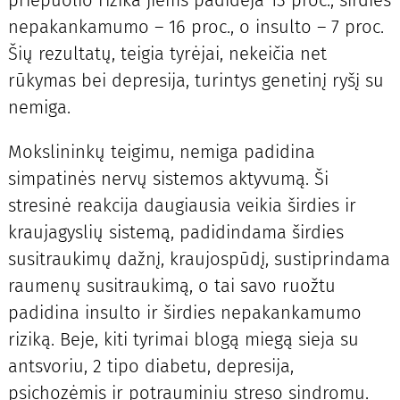
priepuolio rizika jiems padidėja 13 proc., širdies
nepakankamumo – 16 proc., o insulto – 7 proc.
Šių rezultatų, teigia tyrėjai, nekeičia net
rūkymas bei depresija, turintys genetinį ryšį su
nemiga.
Mokslininkų teigimu, nemiga padidina
simpatinės nervų sistemos aktyvumą. Ši
stresinė reakcija daugiausia veikia širdies ir
kraujagyslių sistemą, padidindama širdies
susitraukimų dažnį, kraujospūdį, sustiprindama
raumenų susitraukimą, o tai savo ruožtu
padidina insulto ir širdies nepakankamumo
riziką. Beje, kiti tyrimai blogą miegą sieja su
antsvoriu, 2 tipo diabetu, depresija,
psichozėmis ir potrauminiu streso sindromu.