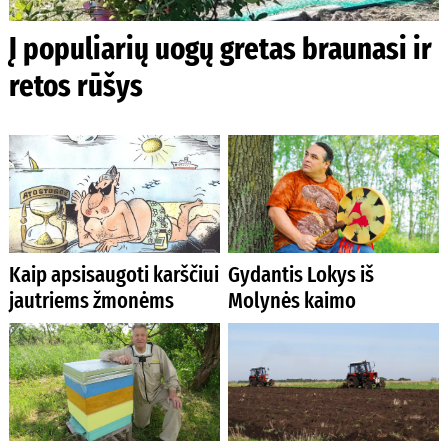
Į populiarių uogų gretas braunasi ir
retos rūšys
Kaip apsisaugoti karščiui
Gydantis Lokys iš
jautriems žmonėms
Molynės kaimo