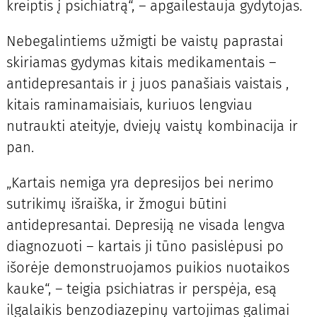
kreiptis į psichiatrą“, – apgailestauja gydytojas.
Nebegalintiems užmigti be vaistų paprastai
skiriamas gydymas kitais medikamentais –
antidepresantais ir į juos panašiais vaistais ,
kitais raminamaisiais, kuriuos lengviau
nutraukti ateityje, dviejų vaistų kombinacija ir
pan.
„Kartais nemiga yra depresijos bei nerimo
sutrikimų išraiška, ir žmogui būtini
antidepresantai. Depresiją ne visada lengva
diagnozuoti – kartais ji tūno pasislėpusi po
išorėje demonstruojamos puikios nuotaikos
kauke“, – teigia psichiatras ir perspėja, esą
ilgalaikis benzodiazepinų vartojimas galimai