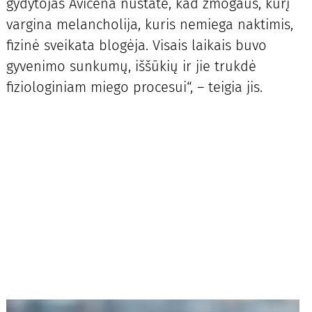
gydytojas Avicena nustatė, kad žmogaus, kurį
vargina melancholija, kuris nemiega naktimis,
fizinė sveikata blogėja. Visais laikais buvo
gyvenimo sunkumų, iššūkių ir jie trukdė
fiziologiniam miego procesui“, – teigia jis.