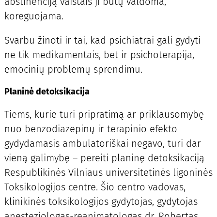
abstinenciją vaistais ji būtų valdoma,
koreguojama.
Svarbu žinoti ir tai, kad psichiatrai gali gydyti
ne tik medikamentais, bet ir psichoterapija,
emocinių problemų sprendimu.
Planinė detoksikacija
Tiems, kurie turi pripratimą ar priklausomybę
nuo benzodiazepinų ir terapinio efekto
gydydamasis ambulatoriškai negavo, turi dar
vieną galimybę – pereiti planinę detoksikaciją
Respublikinės Vilniaus universitetinės ligoninės
Toksikologijos centre. Šio centro vadovas,
klinikinės toksikologijos gydytojas, gydytojas
anesteziologas-reanimatologas dr. Robertas