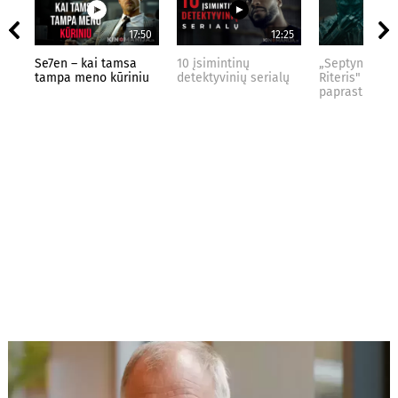
17:50
12:25
Se7en – kai tamsa
10 įsimintinų
„Septynių Kar
tampa meno kūriniu
detektyvinių serialų
Riteris" – kai
paprastumas 