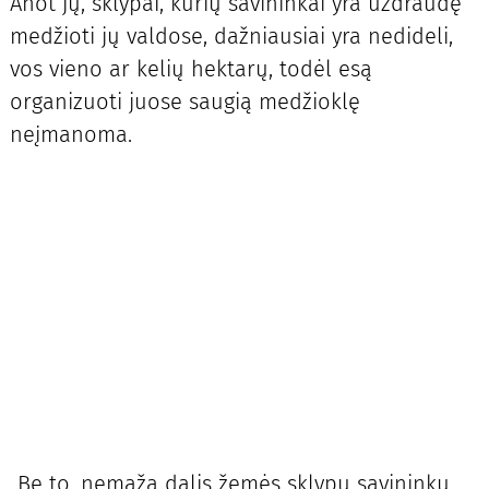
Anot jų, sklypai, kurių savininkai yra uždraudę
medžioti jų valdose, dažniausiai yra nedideli,
vos vieno ar kelių hektarų, todėl esą
organizuoti juose saugią medžioklę
neįmanoma.
„Be to, nemaža dalis žemės sklypų savininkų,