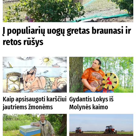
Į populiarių uogų gretas braunasi ir
retos rūšys
Kaip apsisaugoti karščiui
Gydantis Lokys iš
jautriems žmonėms
Molynės kaimo