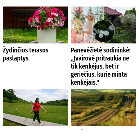
Žydinčios terasos
Panevėžietė sodininkė:
paslaptys
„Įvairovė pritraukia ne
tik kenkėjus, bet ir
geriečius, kurie minta
kenkėjais."
Ligų prevencija –
Dėl žvyrkelių