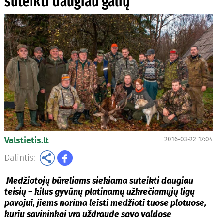
suteikti daugiau galių
Valstietis.lt
2016-03-22 17:04
Dalintis:
Medžiotojų būreliams siekiama suteikti daugiau
teisių – kilus gyvūnų platinamų užkrečiamųjų ligų
pavojui, jiems norima leisti medžioti tuose plotuose,
kurių savininkai yra uždraudę savo valdose