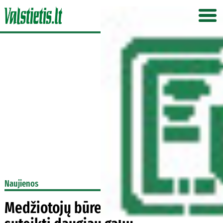
Naujienos
Medžiotojų būreliams norima