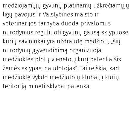
medžiojamųjų gyvūnų platinamų užkrečiamųjų
ligų pavojus ir Valstybinės maisto ir
veterinarijos tarnyba duoda privalomus
nurodymus reguliuoti gyvūnų gausą sklypuose,
kurių savininkai yra uždraudę medžioti, „šių
nurodymų įgyvendinimą organizuoja
medžioklės plotų vieneto, į kurį patenka šis
žemės sklypas, naudotojas“. Tai reiškia, kad
medžioklę vykdo medžiotojų klubai, į kurių
teritoriją minėti sklypai patenka.