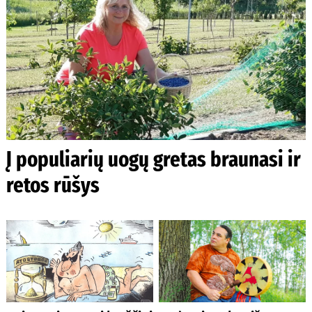
Į populiarių uogų gretas braunasi ir
retos rūšys