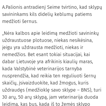
A.Palionis antradienį Seime tvirtino, kad sklypų
savininkams kils didelių keblumų patiems
medžioti šernus.
„Nėra kalbos apie leidimą medžioti savininkų
uždraustuose plotuose, niekas nesikėsina,
jeigu yra uždrausta medžioti, niekas ir
nemedžios. Bet esant tokiai situacijai, kai
dabar Lietuvoje yra afrikinis kiaulių maras,
kada Valstybinė veterinarijos tarnyba
nusprendžia, kad reikia ten reguliuoti šernų
skaičių, įsivaizduokite, kad žmogus, kuris
uždraudęs (medžioklę savo sklype – BNS), turi
30 arų, 50 arų sklypą, jam veterinarija duoda
leidimą, kas bus, kada iš to žemės sklypo