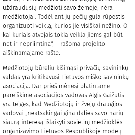
uždraudusių medžioti savo žemėje, nėra
medžiotojai. Todėl ant jų pečių gula rūpestis
organizuoti veiklą, kurios jie visiškai nežino. O
kai kuriais atvejais tokia veikla jiems gal būt
net ir nepriimtina“, – rašoma projekto
aiškinamajame rašte.
Medžiotojų būrelių kišimąsi privačių savininkų
valdas yra kritikavusi Lietuvos miško savininkų
asociacija. Dar prieš mėnesį platintame
pareiškime asociacijos vadovas Algis Gaižutis
yra teigęs, kad Medžiotojų ir žvejų draugijos
vadovai „neatsakingai gina dalies savo narių
siaurą interesą išlaikyti sovietinį medžioklės
organizavimo Lietuvos Respublikoje modelį,