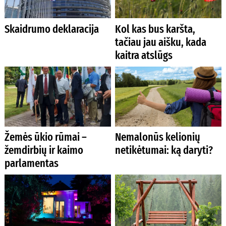
Skaidrumo deklaracija
Kol kas bus karšta,
tačiau jau aišku, kada
kaitra atslūgs
Žemės ūkio rūmai –
Nemalonūs kelionių
žemdirbių ir kaimo
netikėtumai: ką daryti?
parlamentas