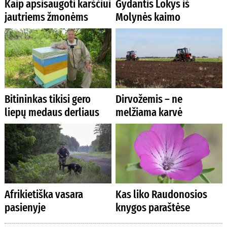
Kaip apsisaugoti karščiui
Gydantis Lokys iš
jautriems žmonėms
Molynės kaimo
Bitininkas tikisi gero
Dirvožemis – ne
liepų medaus derliaus
melžiama karvė
Afrikietiška vasara
Kas liko Raudonosios
pasienyje
knygos paraštėse