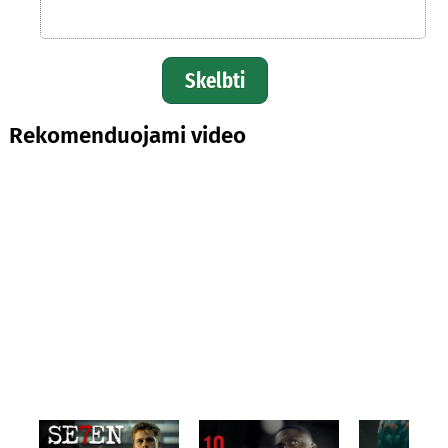
Skelbti
Rekomenduojami video