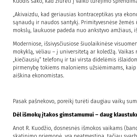
Kuodis sako, kad žiūrėti į vaiko turėjimo sprend
„Akivaizdu, kad geriausias kontraceptikas yra ekono
sąnaudų ir naudos santykį. Primityvesnėse žemės ū
mokslų, laukuose padeda nuo ankstyvo amžiaus, i
Moderniose, išsivysčiusiose šiuolaikinėse visuomenė
mokyklą, vėliau – į universitetą ar koledžą. Vaikas 
„kiečiausių“ telefonų ir tai virsta didelėmis išlaid
pirmenybę tokiems maloniems užsiėmimams, kaip poi
aiškina ekonomistas.
Pasak pašnekovo, poreikį turėti daugiau vaikų suma
Dėl išmokų įtakos gimstamumui – daug klaustuk
Anot R. Kuodžio, dosnesnės išmokos vaikams (ban
skatinimo priemonė, yra neatmestina, tačiau svarbu