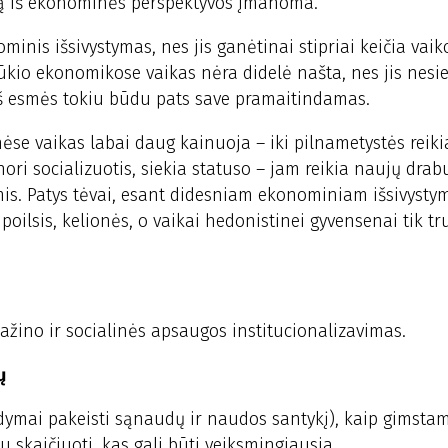
imą iš ekonominės perspektyvos įmanoma.
minis išsivystymas, nes jis ganėtinai stipriai keičia vai
kio ekonomikose vaikas nėra didelė našta, nes jis nesie
š esmės tokiu būdu pats save pramaitindamas.
se vaikas labai daug kainuoja – iki pilnametystės reikia 
nori socializuotis, siekia statuso – jam reikia naujų drab
omis. Patys tėvai, esant didesniam ekonominiam išsivystym
lsis, kelionės, o vaikai hedonistinei gyvensenai tik tru
žino ir socialinės apsaugos institucionalizavimas.
ų
dymai pakeisti sąnaudų ir naudos santykį), kaip gimst
 skaičiuoti, kas gali būti veiksmingiausia.