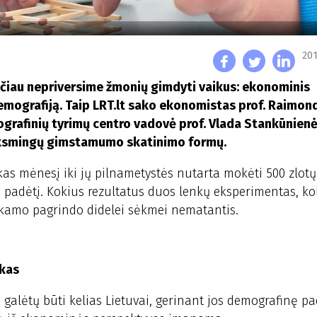
201
ačiau nepriversime žmonių gimdyti vaikus: ekonominis
emografiją. Taip LRT.lt sako ekonomistas prof. Raimon
grafinių tyrimų centro vadovė prof. Vlada Stankūnienė 
eiksmingų gimstamumo skatinimo formų.
 kas mėnesį iki jų pilnametystės nutarta mokėti 500 zlotų
s padėtį. Kokius rezultatus duos lenkų eksperimentas, ko
kamo pagrindo didelei sėkmei nematantis.
ikas
alėtų būti kelias Lietuvai, gerinant jos demografinę pad