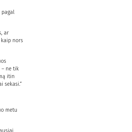
 pagal
, ar
 kaip nors
uos
 – ne tik
mą itin
i sekasi.“
tuo metu
ausiai