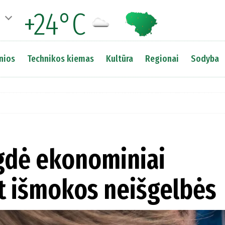
+24°C
nios
Technikos kiemas
Kultūra
Regionai
Sodyba
dė ekonominiai
et išmokos neišgelbės