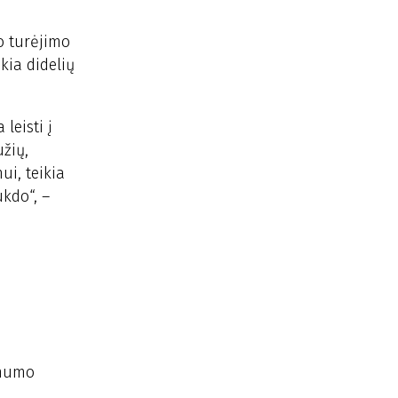
ko turėjimo
kia didelių
leisti į
užių,
ui, teikia
kdo“, –
amumo