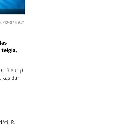
6-12-07 09:21
das
teigia,
 (113 eurų)
l kas dar
ėtį, R.