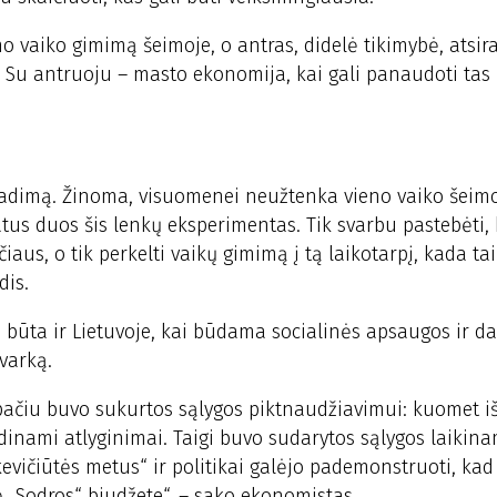
o vaiko gimimą šeimoje, o antras, didelė tikimybė, atsira
 Su antruoju – masto ekonomija, kai gali panaudoti tas
radimą. Žinoma, visuomenei neužtenka vieno vaiko šeimoj
tus duos šis lenkų eksperimentas. Tik svarbu pastebėti, 
iaus, o tik perkelti vaikų gimimą į tą laikotarpį, kada t
dis.
ūta ir Lietuvoje, kai būdama socialinės apsaugos ir d
tvarką.
o pačiu buvo sukurtos sąlygos piktnaudžiavimui: kuomet 
idinami atlyginimai. Taigi buvo sudarytos sąlygos laikin
inkevičiūtės metus“ ir politikai galėjo pademonstruoti, kad 
ę „Sodros“ biudžete“, – sako ekonomistas.