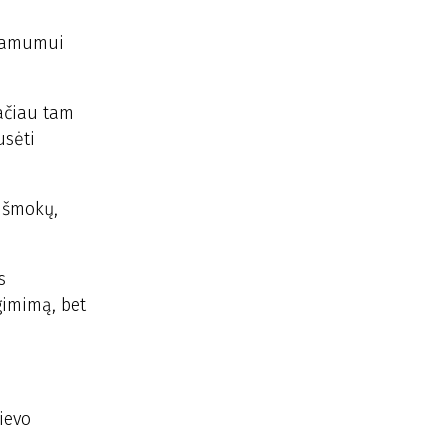
stamumui
tačiau tam
usėti
 išmokų,
s
gimimą, bet
ievo