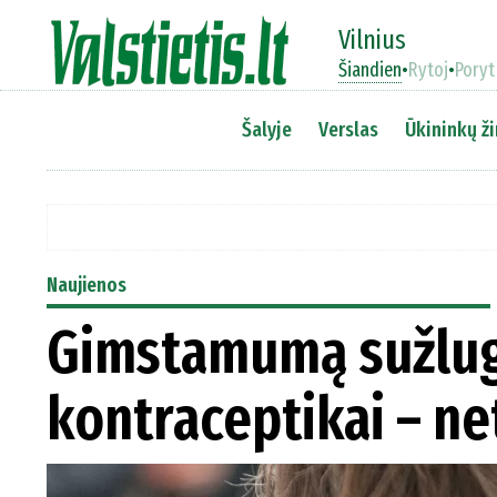
Vilnius
Šiandien
•
Rytoj
•
Poryt
Šalyje
Verslas
Ūkininkų ži
Naujienos
Gimstamumą sužlug
kontraceptikai – n