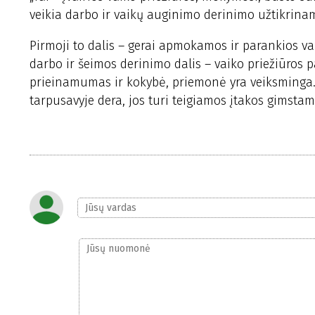
veikia darbo ir vaikų auginimo derinimo užtikrina
Pirmoji to dalis – gerai apmokamos ir parankios vaik
darbo ir šeimos derinimo dalis – vaiko priežiūros p
prieinamumas ir kokybė, priemonė yra veiksminga. 
tarpusavyje dera, jos turi teigiamos įtakos gimstam