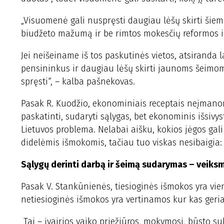
„Visuomenė gali nuspręsti daugiau lėšų skirti šie
biudžeto mažumą ir be rimtos mokesčių reformos iš
Jei neišeiname iš tos paskutinės vietos, atsiranda
pensininkus ir daugiau lėšų skirti jaunoms šeimoms
spręsti“, – kalba pašnekovas.
Pasak R. Kuodžio, ekonominiais receptais neįmanom
paskatinti, sudaryti sąlygas, bet ekonominis išsivy
Lietuvos problema. Nelabai aišku, kokios jėgos ga
didelėmis išmokomis, tačiau tuo viskas nesibaigia: t
Sąlygų derinti darbą ir šeimą sudarymas – veiks
Pasak V. Stankūnienės, tiesioginės išmokos yra v
netiesioginės išmokos yra vertinamos kur kas geriau
„Tai – įvairios vaiko priežiūros, mokymosi, būsto su