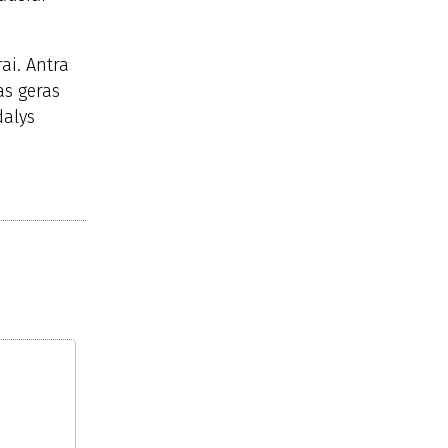
ai. Antra
as geras
dalys