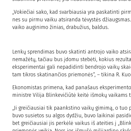
„Vokiečiai sako, kad svarbiausia yra paskatinti pirm
nes su pirmu vaiku atsiranda tėvystės džiaugsmas.
vaiko auginimo žinias, drabužius, baldus.
Lenkų sprendimas buvo skatinti antrojo vaiko atsi
nemažėtų, tačiau bus įdomu stebėti, kokius rezulta
eksperimentai gali nepadidinti bendrojo vaikų skaič
tam tikros skatinančios priemonės“, – tikina R. Kuo
Ekonomistas primena, kad panašaus eksperimento b
ministre Vilija Blinkevičiūtė keitė išmokų vaikams 
„Ji greičiausiai tik paankstino vaikų gimimą, o tu
buvo susietos su algos dydžiu, buvo laikinai pasid
bet greičiausiai jis perkėlė vaikus iš ateities į „Bl
priemonės veikia. Nors jos išmušė milijardinę skyl