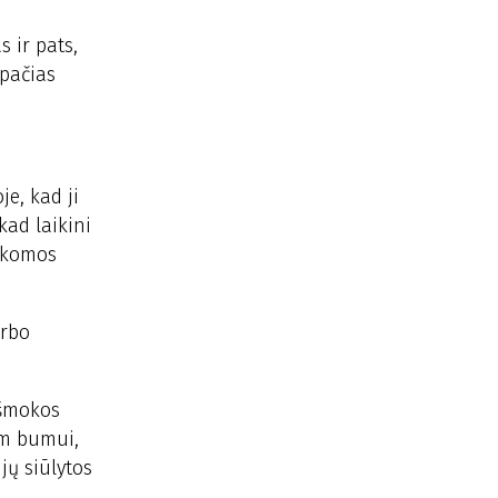
s ir pats,
 pačias
e, kad ji
kad laikini
aikomos
arbo
išmokos
am bumui,
jų siūlytos