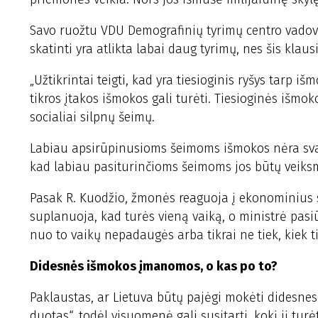
Savo ruožtu VDU Demografinių tyrimų centro vado
skatinti yra atlikta labai daug tyrimų, nes šis kla
„Užtikrintai teigti, kad yra tiesioginis ryšys tarp
tikros įtakos išmokos gali turėti. Tiesioginės išmok
socialiai silpnų šeimų.
Labiau apsirūpinusioms šeimoms išmokos nėra svarb
kad labiau pasiturinčioms šeimoms jos būtų veiksm
Pasak R. Kuodžio, žmonės reaguoja į ekonominius st
suplanuoja, kad turės vieną vaiką, o ministrė pasi
nuo to vaikų nepadaugės arba tikrai ne tiek, kiek ti
Didesnės išmokos įmanomos, o kas po to?
Paklaustas, ar Lietuva būtų pajėgi mokėti didesnes
duotas“, todėl visuomenė gali susitarti, kokį jį turėt