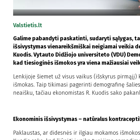
Valstietis.lt
Galime pabandyti paskatinti, sudaryti sąlygas, t
išsivystymas vienareikšmiškai neigiamai veikia d
Kuodis. Vytauto Didžiojo universiteto (VDU) Demo
kad tiesioginės išmokos yra viena mažiausiai v
Lenkijoje šiemet už visus vaikus (išskyrus pirmąjį)
išmokas. Taip tikimasi pagerinti demografinę šalie
neaišku, tačiau ekonomistas R. Kuodis sako pakan
Ekonominis išsivystymas – natūralus kontracept
Paklaustas, ar didesnės ir ilgiau mokamos išmokos g