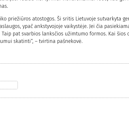
mas.
o priežiūros atostogos. Ši sritis Lietuvoje sutvarkyta ger
aslaugos, ypač ankstyvojoje vaikystėje. Jei čia pasiekiam
Taip pat svarbios lanksčios užimtumo formos. Kai šios 
umui skatinti“, – tvirtina pašnekovė.