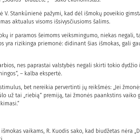
vė V. Stankūnienė pažymi, kad dėl išmokų poveikio gim
usimas aktualus visoms išsivysčiusioms šalims.
 išmokų ir paramos šeimoms veiksmingumo, niekas negali, 
os yra rizikinga priemonė: didinant šias išmokas, gali ga
ios, nes paprastai valstybės negali skirti tokio dydžio
ingos“, – kalba ekspertė.
imulus, bet nereikia pervertinti jų reikšmės: „Jei žmonė
ūlo už tai „riebią“ premiją, tai žmonės paankstins vaiko 
kimasi.“
 išmokas vaikams, R. Kuodis sako, kad biudžetas nėra „D
i.