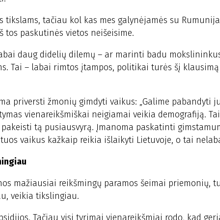
ms tikslams, tačiau kol kas mes galynėjamės su Rumunija
 tos paskutinės vietos neišeisime.
 labai daug didelių dilemų – ar marinti badu mokslininkus
. Tai – labai rimtos įtampos, politikai turės šį klausimą
a priversti žmonių gimdyti vaikus: „Galime pabandyti j
stymas vienareikšmiškai neigiamai veikia demografiją. Tai
li pakeisti tą pusiausvyrą. Įmanoma paskatinti gimstamu
uos vaikus kažkaip reikia išlaikyti Lietuvoje, o tai nelaba
mingiau
ienos mažiausiai reikšmingų paramos šeimai priemonių, 
, veikia tikslingiau.
bsidijos. Tačiau visi tyrimai vienareikšmiai rodo, kad geri