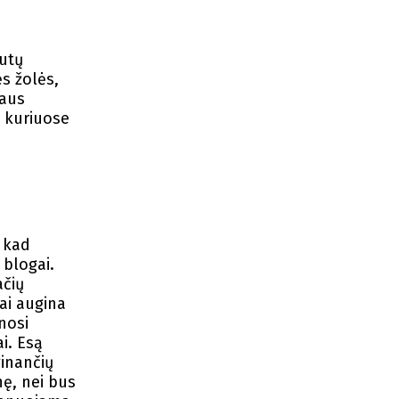
autų
ės žolės,
iaus
, kuriuose
, kad
blogai.
ačių
ai augina
nosi
i. Esą
ginančių
nę, nei bus