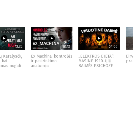
12:32
18:13
04:06
ų Karalysčių
Ex Machina: kontrolės
„ELEKTROS DIETA“:
Dir
– kai
ir pasirinkimo
MASINĖ 1910-ŲJŲ
pra
umas nugali
anatomija
BAIMĖS PSICHOZĖ