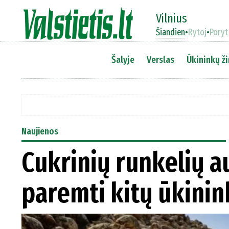
Vilnius
Šiandien
•
Rytoj
•
Poryt
Šalyje
Verslas
Ūkininkų ži
Naujienos
Cukrinių runkelių 
paremti kitų ūkinin