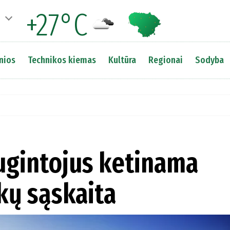
+27°C
nios
Technikos kiemas
Kultūra
Regionai
Sodyba
augintojus ketinama
kų sąskaita