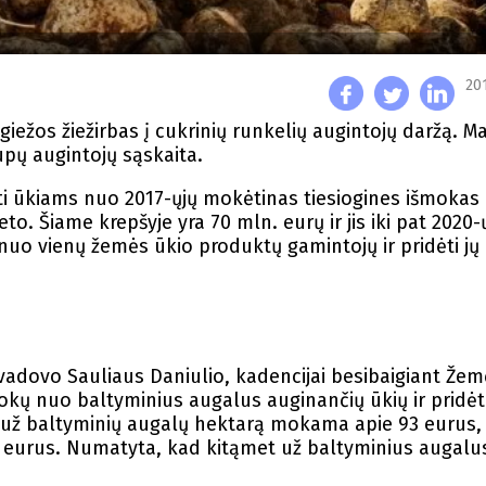
20
agiežos žiežirbas į cukrinių runkelių augintojų daržą. M
upų augintojų sąskaita.
yti ūkiams nuo 2017-ųjų mokėtinas tiesiogines išmokas
o. Šiame krepšyje yra 70 mln. eurų ir jis iki pat 2020-
nuo vienų žemės ūkio produktų gamintojų ir pridėti jų 
 vadovo Sauliaus Daniulio, kadencijai besibaigiant Žem
okų nuo baltyminius augalus auginančių ūkių ir pridėti
 už baltyminių augalų hektarą mokama apie 93 eurus, v
62 eurus. Numatyta, kad kitąmet už baltyminius augal