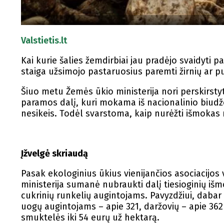
Valstietis.lt
Kai kurie šalies žemdirbiai jau pradėjo svaidyti p
staiga užsimojo pastaruosius paremti žirnių ar p
Šiuo metu Žemės ūkio ministerija nori perskirst
paramos dalį, kuri mokama iš nacionalinio biudžet
nesikeis. Todėl svarstoma, kaip nurėžti išmokas 
Įžvelgė skriaudą
Pasak ekologinius ūkius vienijančios asociacijos
ministerija sumanė nubraukti dalį tiesioginių išm
cukrinių runkelių augintojams. Pavyzdžiui, dabar
uogų augintojams – apie 321, daržovių – apie 3
smuktelės iki 54 eurų už hektarą.