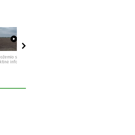
03:23
09:44
04:49
vožemio sveikata -
Sėjomaina - praktinė
Kompostas - praktinė
ktinė informacija
informacija
informacija