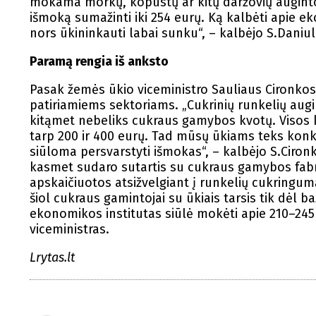
mokama morkų, kopūstų ar kitų daržovių auginto
išmoką sumažinti iki 254 eurų. Ką kalbėti apie e
nors ūkininkauti labai sunku“, – kalbėjo S.Daniul
Paramą rengia iš anksto
Pasak žemės ūkio viceministro Sauliaus Cironko
patiriamiems sektoriams. „Cukrinių runkelių augi
kitąmet nebeliks cukraus gamybos kvotų. Visos k
tarp 200 ir 400 eurų. Tad mūsų ūkiams teks konku
siūloma persvarstyti išmokas“, – kalbėjo S.Cironka
kasmet sudaro sutartis su cukraus gamybos fabri
apskaičiuotos atsižvelgiant į runkelių cukringum
šiol cukraus gamintojai su ūkiais tarsis tik dėl 
ekonomikos institutas siūlė mokėti apie 210–245
viceministras.
Lrytas.lt