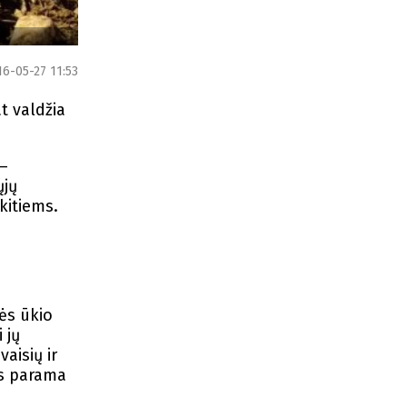
16-05-27 11:53
at valdžia
 –
ųjų
kitiems.
ės ūkio
 jų
aisių ir
us parama