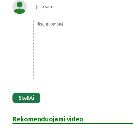
Skelbti
Rekomenduojami video