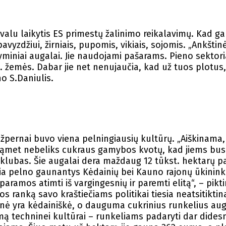
valu laikytis ES primestų žalinimo reikalavimų. Kad g
pavyzdžiui, žirniais, pupomis, vikiais, sojomis. „Ankštin
ltyminiai augalai. Jie naudojami pašarams. Pieno sektor
. žemės. Dabar jie net nenujaučia, kad už tuos plotus
o S.Daniulis.
r užpernai buvo viena pelningiausių kultūrų. „Aiškinama
tąmet nebeliks cukraus gamybos kvotų, kad jiems bus 
is klubas. Šie augalai dera maždaug 12 tūkst. hektarų p
sia pelno gaunantys Kėdainių bei Kauno rajonų ūkinink
aramos atimti iš vargingesnių ir paremti elitą“, – pikti
s ranką savo kraštiečiams politikai tiesia neatsitiktina
tienė yra kėdainiškė, o dauguma cukrinius runkelius au
mą techninei kultūrai – runkeliams padaryti dar dides