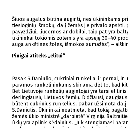
Šiuos augalus būtina auginti, nes ūkininkams pri
tiesioginių išmokų, dalį žemės jie privalo apsėti, 
pavyzdžiui, liucernos ar dobilai, taip pat yra ba
ūkininkai tokiomis žolėmis yra apsėję 30–40 proc
auga ankštinės žolės, išmokos sumažės“, – aiškin
Pinigai atiteks „elitui“
Pasak S.Daniulio, cukriniai runkeliai ir pernai, i
paramos runkelininkams skiriama dėl to, kad ki
Bet Lietuvoje runkelių augintojai yra tarsi elitin
derlingiausių Lietuvos žemių. Didžiausi, daugiau
būtent cukrinius runkelius. Dabar užsimota dalį p
S.Daniulis. Ūkininkai neatmeta, kad tokią pagalbo
žemės ūkio ministrė „darbietė“ Virginija Baltrai
ūkių yra aplink Kėdainius. „Juk stengiamasi para