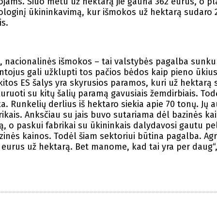
jams. Šiuo metu už hektarą jie gauna 362 eurus, o p
kologinį ūkininkavimą, kur išmokos už hektarą sudaro 
is.
s, nacionalinės išmokos – tai valstybės pagalba sunk
ntojus gali užklupti tos pačios bėdos kaip pieno ūkius
itos ES šalys yra skyrusios paramos, kuri už hektarą 
ruoti su kitų šalių paramą gavusiais žemdirbiais. Tod
. Runkelių derlius iš hektaro siekia apie 70 tonų. Jų a
kais. Anksčiau su jais buvo sutariama dėl bazinės ka
ą, o paskui fabrikai su ūkininkais dalydavosi gautu p
bazinės kainos. Todėl šiam sektoriui būtina pagalba. Ag
 eurus už hektarą. Bet manome, kad tai yra per daug“,