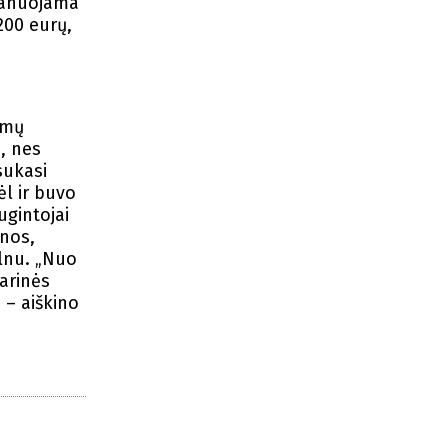
lanuojama
200 eurų,
umų
, nes
sukasi
ėl ir buvo
ugintojai
inos,
elnu. „Nuo
rarinės
 – aiškino