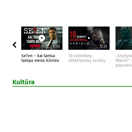
17:50
12:25
Se7en – kai tamsa
10 įsimintinų
„Septyni
tampa meno kūriniu
detektyvinių serialų
Riteris" 
paprast
Kultūra