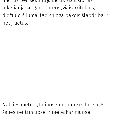
metrus per sekundę. Be to, šis ciklonas
atkeliauja su gana intensyviais krituliais,
didžiule šiluma, tad sniegą pakeis šlapdriba ir
net į lietus.
Nakties metu rytiniuose rajonuose dar snigs,
šalies centriniuose ir pietvakariniuose