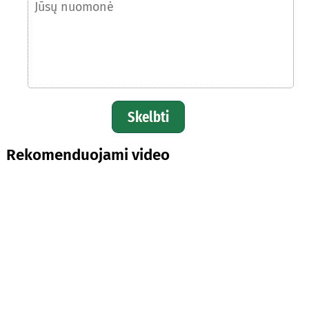
Skelbti
Rekomenduojami video