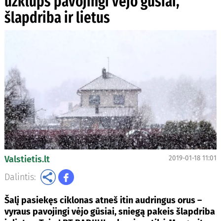
užklups pavojingi vėjo gūsiai,
šlapdriba ir lietus
Valstietis.lt
2019-01-18 11:01
Dalintis:
Šalį pasiekęs ciklonas atneš itin audringus orus –
vyraus pavojingi vėjo gūsiai, sniegą pakeis šlapdriba