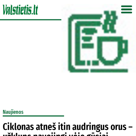
Naujienos
Ciklonas atneš itin audringus orus –