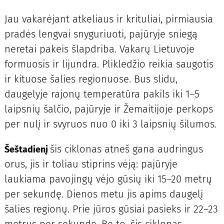
Jau vakarėjant atkeliaus ir krituliai, pirmiausia
pradės lengvai snyguriuoti, pajūryje sniegą
neretai pakeis šlapdriba. Vakarų Lietuvoje
formuosis ir lijundra. Plikledžio reikia saugotis
ir kituose šalies regionuose. Bus slidu,
daugelyje rajonų temperatūra pakils iki 1–5
laipsnių šalčio, pajūryje ir Žemaitijoje perkops
per nulį ir svyruos nuo 0 iki 3 laipsnių šilumos.
šis ciklonas atneš gana audringus
Šeštadienį
orus, jis ir toliau stiprins vėją: pajūryje
laukiama pavojingų vėjo gūsių iki 15–20 metrų
per sekundę. Dienos metu jis apims daugelį
šalies regionų. Prie jūros gūsiai pasieks ir 22–23