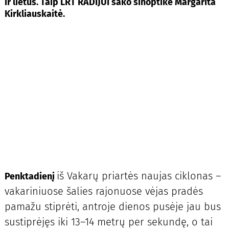
ir lietus. Taip LRT RADIJUI sako sinoptikė Margarita
Kirkliauskaitė.
iš Vakarų priartės naujas ciklonas –
Penktadienį
vakariniuose šalies rajonuose vėjas pradės
pamažu stiprėti, antroje dienos pusėje jau bus
sustiprėjęs iki 13–14 metrų per sekundę, o tai