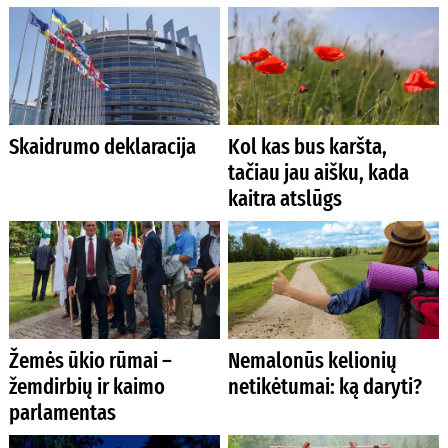
Skaidrumo deklaracija
Kol kas bus karšta,
tačiau jau aišku, kada
kaitra atslūgs
Žemės ūkio rūmai –
Nemalonūs kelionių
žemdirbių ir kaimo
netikėtumai: ką daryti?
parlamentas