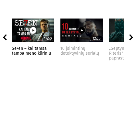
17:50
12:25
Se7en – kai tamsa
10 įsimintinų
„Septynių Kar
tampa meno kūriniu
detektyvinių serialų
Riteris" – kai
paprastumas 