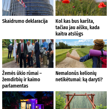
Skaidrumo deklaracija
Kol kas bus karšta,
tačiau jau aišku, kada
kaitra atslūgs
Žemės ūkio rūmai –
Nemalonūs kelionių
žemdirbių ir kaimo
netikėtumai: ką daryti?
parlamentas