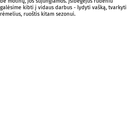
be motinų, jos sujungiamos. Įsibėgėjus rudeniu
galėsime kibti į vidaus darbus - lydyti vašką, tvarkyti
rėmelius, ruoštis kitam sezonui.