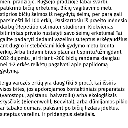
mėn. pradžioje. Rugsėjo pradžioje labai svarbu
patikrinti bičių erkėtumą. Bičių vagiliavimo metu
stiprios bičių šeimos iš negydytų šeimų per parą gali
parsinešti iki 100 erkių. Pasikartosiu iš praeito mėnesio
darbų (Repetitio est mater studiorum Kiekvienas
bitininkas privalo nustatyti savo šeimų erkėtumą! Tai
galite padaryti dėdami vazelinu suteptus erkėgaudžius
ant dugno ir stebėdami kiek gydymo metu krenta
erkių. Arba tirdami bites plaunant spiritu/užmigdant
CO2 dujomis. Jei tiriant ~200 bičių randama daugiau
nei 1-2 erkės reikėtų pagalvoti apie papildomą
gydymą.
Jeigu varozės erkių yra daug (iki 5 proc.), kai išsiris
visos bites, jos apdorojamos kontaktiniais preparatais
(varostopu, apistanu, baivaroliu) arba ekologiškais
skysčiais (Bienenwohl, Beevital), arba dūmijamos pikio
ar tabako dūmais, pakišant po bičių lizdais įdėklus,
suteptus vazelinu ir pridengtus sieteliais.