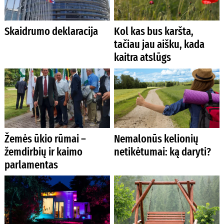
Skaidrumo deklaracija
Kol kas bus karšta,
tačiau jau aišku, kada
kaitra atslūgs
Žemės ūkio rūmai –
Nemalonūs kelionių
žemdirbių ir kaimo
netikėtumai: ką daryti?
parlamentas