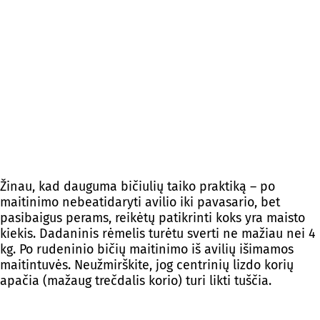
Žinau, kad dauguma bičiulių taiko praktiką – po
maitinimo nebeatidaryti avilio iki pavasario, bet
pasibaigus perams, reikėtų patikrinti koks yra maisto
kiekis. Dadaninis rėmelis turėtu sverti ne mažiau nei 4
kg. Po rudeninio bičių maitinimo iš avilių išimamos
maitintuvės. Neužmirškite, jog centrinių lizdo korių
apačia (mažaug trečdalis korio) turi likti tuščia.