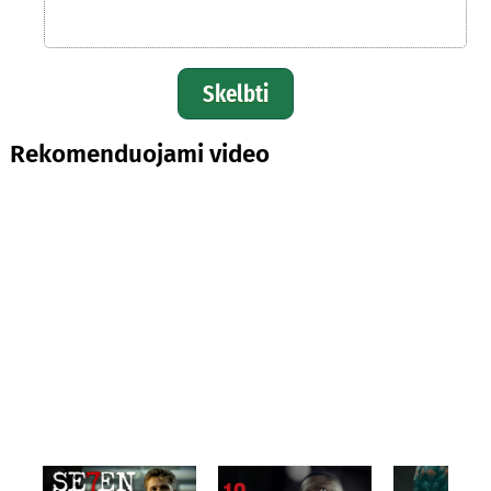
Skelbti
Rekomenduojami video