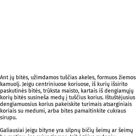
Ant jų bitės, užimdamos tuščias akeles, formuos žiemos
kamuolį. Jeigu centriniuose koriuose, iš kurių išsirito
paskutinės bitės, trūksta maisto, kartais iš dengiamųjų
korių bitės susineša medų į tuščius korius. Ištuštėjusius
dengiamuosius korius pakeiskite turimais atsarginiais
koriais su medumi, arba bites pamaitinkite cukraus
sirupu.
Galiausiai jeigu bityne yra silpnų bičių šeimų ar šeimų