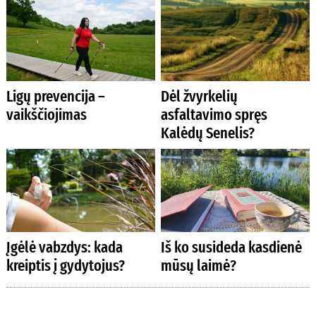
Ligų prevencija –
Dėl žvyrkelių
vaikščiojimas
asfaltavimo spręs
Kalėdų Senelis?
Įgėlė vabzdys: kada
Iš ko susideda kasdienė
kreiptis į gydytojus?
mūsų laimė?