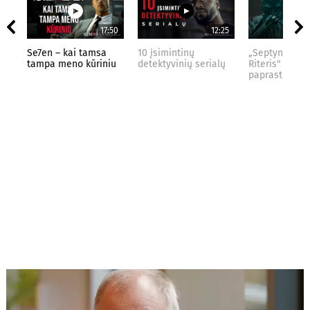
17:50
12:25
Se7en – kai tamsa
10 įsimintinų
„Septynių Kar
tampa meno kūriniu
detektyvinių serialų
Riteris" – kai
paprastumas 