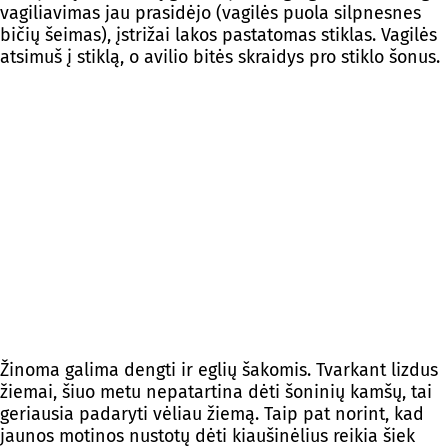
vagiliavimas jau prasidėjo (vagilės puola silpnesnes
bičių šeimas), įstrižai lakos pastatomas stiklas. Vagilės
atsimuš į stiklą, o avilio bitės skraidys pro stiklo šonus.
Žinoma galima dengti ir eglių šakomis. Tvarkant lizdus
žiemai, šiuo metu nepatartina dėti šoninių kamšų, tai
geriausia padaryti vėliau žiemą. Taip pat norint, kad
jaunos motinos nustotų dėti kiaušinėlius reikia šiek