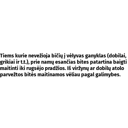
Tiems kurie nevežioja bičių į vėlyvas ganyklas (dobilai,
grikiai ir t.t.), prie namų esančias bites patartina baigti
maitinti iki rugsėjo pradžios. Iš viržynų ar dobilų atolo
parvežtos bitės maitinamos vėliau pagal galimybes.