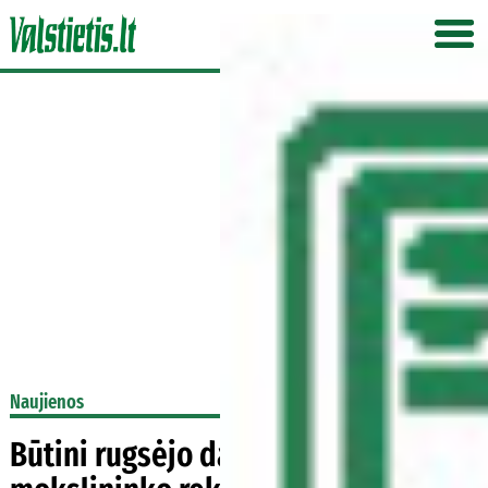
Naujienos
Būtini rugsėjo darbai bityne –