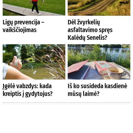
Ligų prevencija –
Dėl žvyrkelių
vaikščiojimas
asfaltavimo spręs
Kalėdų Senelis?
Įgėlė vabzdys: kada
Iš ko susideda kasdienė
kreiptis į gydytojus?
mūsų laimė?