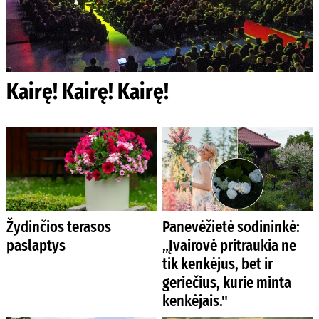
Kairę! Kairę! Kairę!
Žydinčios terasos
Panevėžietė sodininkė:
paslaptys
„Įvairovė pritraukia ne
tik kenkėjus, bet ir
geriečius, kurie minta
kenkėjais."