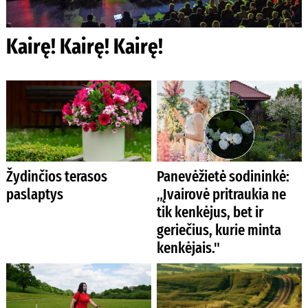
Kairę! Kairę! Kairę!
Žydinčios terasos
Panevėžietė sodininkė:
paslaptys
„Įvairovė pritraukia ne
tik kenkėjus, bet ir
geriečius, kurie minta
kenkėjais."