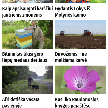
Kaip apsisaugoti karščiui
Gydantis Lokys iš
jautriems žmonėms
Molynės kaimo
Bitininkas tikisi gero
Dirvožemis – ne
liepų medaus derliaus
melžiama karvė
Afrikietiška vasara
Kas liko Raudonosios
pasienyje
knygos paraštėse