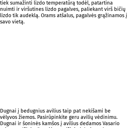
tiek sumažinti lizdo temperatūrą todėl, patartina
nuimti ir viršutines lizdo pagalves, paliekant virš bičių
lizdo tik audeklą. Orams atšalus, pagalvės grąžinamos į
savo vietą.
Dugnai į bedugnius avilius taip pat nekišami be
vėlyvos žiemos. Pasirūpinkite geru avilių vėdinimu.
Dugnai ir šoninės kamšos į avilius dedamos Vasario