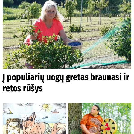
Į populiarių uogų gretas braunasi ir
retos rūšys