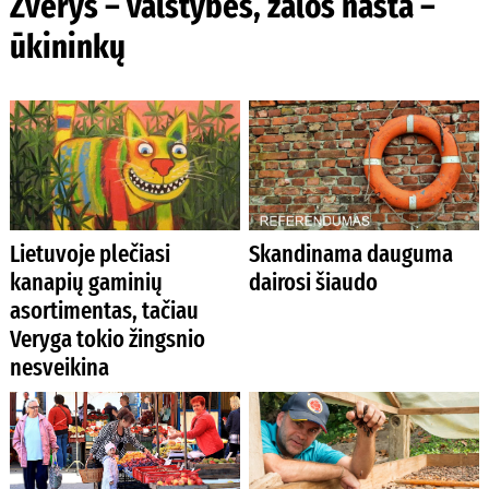
Žvėrys – valstybės, žalos našta –
ūkininkų
Lietuvoje plečiasi
Skandinama dauguma
kanapių gaminių
dairosi šiaudo
asortimentas, tačiau
Veryga tokio žingsnio
nesveikina