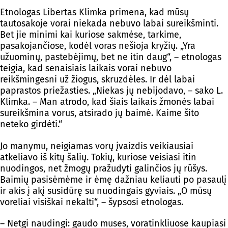
Etnologas Libertas Klimka primena, kad mūsų
tautosakoje vorai niekada nebuvo labai sureikšminti.
Bet jie minimi kai kuriose sakmėse, tarkime,
pasakojančiose, kodėl voras nešioja kryžių. „Yra
užuominų, pastebėjimų, bet ne itin daug“, – etnologas
teigia, kad senaisiais laikais vorai nebuvo
reikšmingesni už žiogus, skruzdėles. Ir dėl labai
paprastos priežasties. „Niekas jų nebijodavo, – sako L.
Klimka. – Man atrodo, kad šiais laikais žmonės labai
sureikšmina vorus, atsirado jų baimė. Kaime šito
neteko girdėti.“
Jo manymu, neigiamas vorų įvaizdis veikiausiai
atkeliavo iš kitų šalių. Tokių, kuriose veisiasi itin
nuodingos, net žmogų pražudyti galinčios jų rūšys.
Baimių pasisėmėme ir ėmę dažniau keliauti po pasaulį
ir akis į akį susidūrę su nuodingais gyviais. „O mūsų
voreliai visiškai nekalti“, – šypsosi etnologas.
– Netgi naudingi: gaudo muses, voratinkliuose kaupiasi