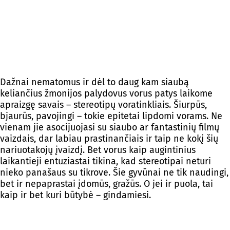
Dažnai nematomus ir dėl to daug kam siaubą
keliančius žmonijos palydovus vorus patys laikome
apraizgę savais – stereotipų voratinkliais. Šiurpūs,
bjaurūs, pavojingi – tokie epitetai lipdomi vorams. Ne
vienam jie asocijuojasi su siaubo ar fantastinių filmų
vaizdais, dar labiau prastinančiais ir taip ne kokį šių
nariuotakojų įvaizdį. Bet vorus kaip augintinius
laikantieji entuziastai tikina, kad stereotipai neturi
nieko panašaus su tikrove. Šie gyvūnai ne tik naudingi,
bet ir nepaprastai įdomūs, gražūs. O jei ir puola, tai
kaip ir bet kuri būtybė – gindamiesi.