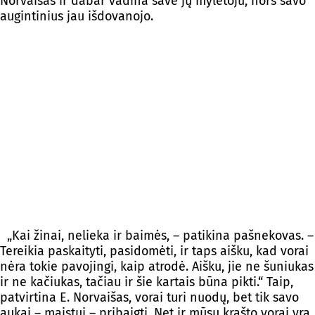
Norvaišas ir dabar vadina save jų mylėtoju, nors savo
augintinius jau išdovanojo.
„Kai žinai, nelieka ir baimės, – patikina pašnekovas. –
Tereikia paskaityti, pasidomėti, ir taps aišku, kad vorai
nėra tokie pavojingi, kaip atrodė. Aišku, jie ne šuniukas
ir ne kačiukas, tačiau ir šie kartais būna pikti.“ Taip,
patvirtina E. Norvaišas, vorai turi nuodų, bet tik savo
aukai – maistui – pribaigti. Net ir mūsų krašto vorai yra