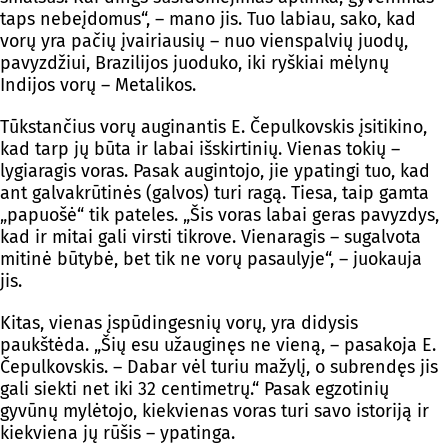
taps nebeįdomus“, – mano jis. Tuo labiau, sako, kad
vorų yra pačių įvairiausių – nuo vienspalvių juodų,
pavyzdžiui, Brazilijos juoduko, iki ryškiai mėlynų
Indijos vorų – Metalikos.
Tūkstančius vorų auginantis E. Čepulkovskis įsitikino,
kad tarp jų būta ir labai išskirtinių. Vienas tokių –
lygiaragis voras. Pasak augintojo, jie ypatingi tuo, kad
ant galvakrūtinės (galvos) turi ragą. Tiesa, taip gamta
„papuošė“ tik pateles. „Šis voras labai geras pavyzdys,
kad ir mitai gali virsti tikrove. Vienaragis – sugalvota
mitinė būtybė, bet tik ne vorų pasaulyje“, – juokauja
jis.
Kitas, vienas įspūdingesnių vorų, yra didysis
paukštėda. „Šių esu užauginęs ne vieną, – pasakoja E.
Čepulkovskis. – Dabar vėl turiu mažylį, o subrendęs jis
gali siekti net iki 32 centimetrų.“ Pasak egzotinių
gyvūnų mylėtojo, kiekvienas voras turi savo istoriją ir
kiekviena jų rūšis – ypatinga.