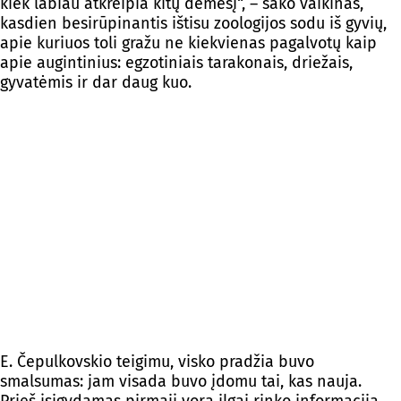
kiek labiau atkreipia kitų dėmesį“, – sako vaikinas,
kasdien besirūpinantis ištisu zoologijos sodu iš gyvių,
apie kuriuos toli gražu ne kiekvienas pagalvotų kaip
apie augintinius: egzotiniais tarakonais, driežais,
gyvatėmis ir dar daug kuo.
E. Čepulkovskio teigimu, visko pradžia buvo
smalsumas: jam visada buvo įdomu tai, kas nauja.