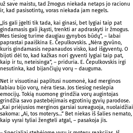
už save maistu, tad žmogus niekada netaps jo racionu
ir, kad pasisotintų, voras niekada jam negels.
„Jis gali įgelti tik tada, kai ginasi, bet lygiai taip pat
gindamasis gali įkąsti, trenkti ar apdraskyti ir žmogus.
Mes tiesiog turime daugiau gynybos būdų“, – labai
paprastai paaiškina E. Čepulkovskis. „Nėra gyvūno,
kuris gindamasis nepanaudos visko, kad išgyventų. O
bijoti dėl to, kad kažkas nori gyventi lygiai taip pat,
kaip ir tu, neteisinga“, – priduria. E. Čepulkovskis irgi
nesutinka, kad bijančiųjų vorų – dauguma.
Net ir visuotinai paplitusi nuomonė, kad merginos
labiau bijo vorų, nėra tiesa. Jos tiesiog neslepia
emocijų. Tokią nuomonę grindžia vorų augintojas
grindžia savo pastebėjimais egzotinių gyvių parodose.
„Kai priėjusios merginos garsiai sureaguoja, nuolaidžiai
sakoma: „Ai, tos moterys…“ Bet niekas iš šalies nemato,
kaip vyrai tyliai žengteli atgal, – pasakoja jis.
– Specialiai stebėjome vyrų ir moterų reakcijas. Iš