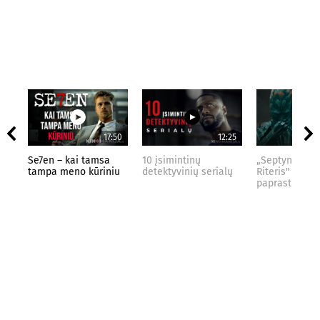
17:50
12:25
Se7en – kai tamsa
10 įsimintinų
„Septynių Kar
tampa meno kūriniu
detektyvinių serialų
Riteris" – kai
paprastumas 