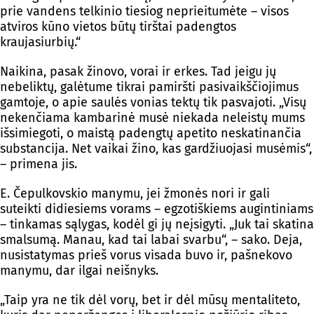
prie vandens telkinio tiesiog neprieitumėte – visos
atviros kūno vietos būtų tirštai padengtos
kraujasiurbių.“
Naikina, pasak žinovo, vorai ir erkes. Tad jeigu jų
nebeliktų, galėtume tikrai pamiršti pasivaikščiojimus
gamtoje, o apie saulės vonias tektų tik pasvajoti. „Visų
nekenčiama kambarinė musė niekada neleistų mums
išsimiegoti, o maistą padengtų apetito neskatinančia
substancija. Net vaikai žino, kas gardžiuojasi musėmis“,
– primena jis.
E. Čepulkovskio manymu, jei žmonės nori ir gali
suteikti didiesiems vorams – egzotiškiems augintiniams
– tinkamas sąlygas, kodėl gi jų neįsigyti. „Juk tai skatina
smalsumą. Manau, kad tai labai svarbu“, – sako. Deja,
nusistatymas prieš vorus visada buvo ir, pašnekovo
manymu, dar ilgai neišnyks.
„Taip yra ne tik dėl vorų, bet ir dėl mūsų mentaliteto,