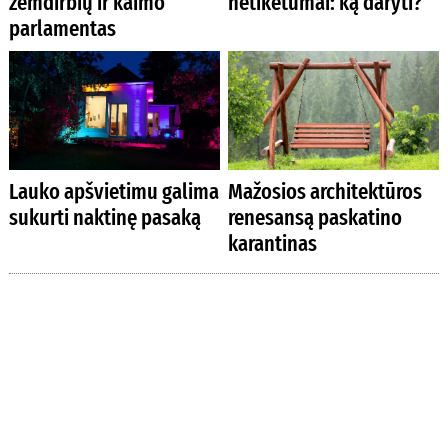
žemdirbių ir kaimo
netikėtumai: ką daryti?
parlamentas
Lauko apšvietimu galima
Mažosios architektūros
sukurti naktinę pasaką
renesansą paskatino
karantinas