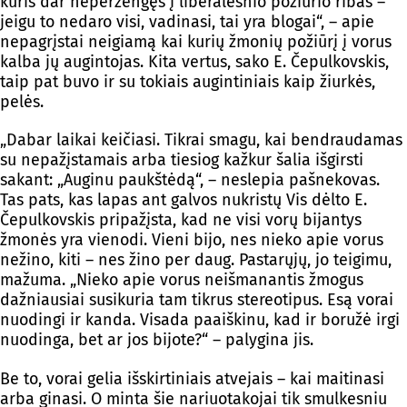
kuris dar neperžengęs į liberalesnio požiūrio ribas –
jeigu to nedaro visi, vadinasi, tai yra blogai“, – apie
nepagrįstai neigiamą kai kurių žmonių požiūrį į vorus
kalba jų augintojas. Kita vertus, sako E. Čepulkovskis,
taip pat buvo ir su tokiais augintiniais kaip žiurkės,
pelės.
„Dabar laikai keičiasi. Tikrai smagu, kai bendraudamas
su nepažįstamais arba tiesiog kažkur šalia išgirsti
sakant: „Auginu paukštėdą“, – neslepia pašnekovas.
Tas pats, kas lapas ant galvos nukristų Vis dėlto E.
Čepulkovskis pripažįsta, kad ne visi vorų bijantys
žmonės yra vienodi. Vieni bijo, nes nieko apie vorus
nežino, kiti – nes žino per daug. Pastarųjų, jo teigimu,
mažuma. „Nieko apie vorus neišmanantis žmogus
dažniausiai susikuria tam tikrus stereotipus. Esą vorai
nuodingi ir kanda. Visada paaiškinu, kad ir boružė irgi
nuodinga, bet ar jos bijote?“ – palygina jis.
Be to, vorai gelia išskirtiniais atvejais – kai maitinasi
arba ginasi. O minta šie nariuotakojai tik smulkesniu