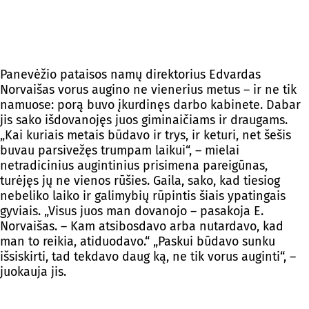
Panevėžio pataisos namų direktorius Edvardas
Norvaišas vorus augino ne vienerius metus – ir ne tik
namuose: porą buvo įkurdinęs darbo kabinete. Dabar
jis sako išdovanojęs juos giminaičiams ir draugams.
„Kai kuriais metais būdavo ir trys, ir keturi, net šešis
buvau parsivežęs trumpam laikui“, – mielai
netradicinius augintinius prisimena pareigūnas,
turėjęs jų ne vienos rūšies. Gaila, sako, kad tiesiog
nebeliko laiko ir galimybių rūpintis šiais ypatingais
gyviais. „Visus juos man dovanojo – pasakoja E.
Norvaišas. – Kam atsibosdavo arba nutardavo, kad
man to reikia, atiduodavo.“ „Paskui būdavo sunku
išsiskirti, tad tekdavo daug ką, ne tik vorus auginti“, –
juokauja jis.