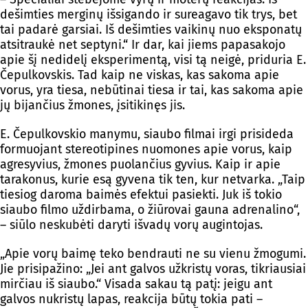
dešimties merginų išsigando ir sureagavo tik trys, bet
tai padarė garsiai. Iš dešimties vaikinų nuo eksponatų
atsitraukė net septyni.“ Ir dar, kai jiems papasakojo
apie šį nedidelį eksperimentą, visi tą neigė, priduria E.
Čepulkovskis. Tad kaip ne viskas, kas sakoma apie
vorus, yra tiesa, nebūtinai tiesa ir tai, kas sakoma apie
jų bijančius žmones, įsitikinęs jis.
E. Čepulkovskio manymu, siaubo filmai irgi prisideda
formuojant stereotipines nuomones apie vorus, kaip
agresyvius, žmones puolančius gyvius. Kaip ir apie
tarakonus, kurie esą gyvena tik ten, kur netvarka. „Taip
tiesiog daroma baimės efektui pasiekti. Juk iš tokio
siaubo filmo uždirbama, o žiūrovai gauna adrenalino“,
– siūlo neskubėti daryti išvadų vorų augintojas.
„Apie vorų baimę teko bendrauti ne su vienu žmogumi.
Jie prisipažino: „Jei ant galvos užkristų voras, tikriausiai
mirčiau iš siaubo.“ Visada sakau tą patį: jeigu ant
galvos nukristų lapas, reakcija būtų tokia pati –