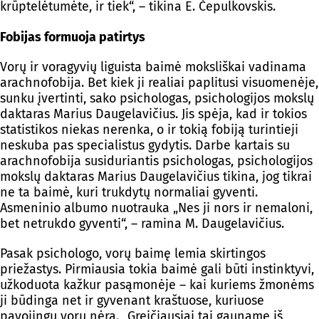
krūptelėtumėte, ir tiek“, – tikina E. Čepulkovskis.
Fobijas formuoja patirtys
Vorų ir voragyvių liguista baimė moksliškai vadinama
arachnofobija. Bet kiek ji realiai paplitusi visuomenėje,
sunku įvertinti, sako psichologas, psichologijos mokslų
daktaras Marius Daugelavičius. Jis spėja, kad ir tokios
statistikos niekas nerenka, o ir tokią fobiją turintieji
neskuba pas specialistus gydytis. Darbe kartais su
arachnofobija susiduriantis psichologas, psichologijos
mokslų daktaras Marius Daugelavičius tikina, jog tikrai
ne ta baimė, kuri trukdytų normaliai gyventi.
Asmeninio albumo nuotrauka „Nes ji nors ir nemaloni,
bet netrukdo gyventi“, – ramina M. Daugelavičius.
Pasak psichologo, vorų baimę lemia skirtingos
priežastys. Pirmiausia tokia baimė gali būti instinktyvi,
užkoduota kažkur pasąmonėje – kai kuriems žmonėms
ji būdinga net ir gyvenant kraštuose, kuriuose
pavojingų vorų nėra. „Greičiausiai tai gauname iš