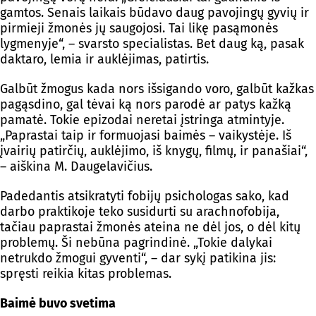
gamtos. Senais laikais būdavo daug pavojingų gyvių ir
pirmieji žmonės jų saugojosi. Tai likę pasąmonės
lygmenyje“, – svarsto specialistas. Bet daug ką, pasak
daktaro, lemia ir auklėjimas, patirtis.
Galbūt žmogus kada nors išsigando voro, galbūt kažkas
pagąsdino, gal tėvai ką nors parodė ar patys kažką
pamatė. Tokie epizodai neretai įstringa atmintyje.
„Paprastai taip ir formuojasi baimės – vaikystėje. Iš
įvairių patirčių, auklėjimo, iš knygų, filmų, ir panašiai“,
– aiškina M. Daugelavičius.
Padedantis atsikratyti fobijų psichologas sako, kad
darbo praktikoje teko susidurti su arachnofobija,
tačiau paprastai žmonės ateina ne dėl jos, o dėl kitų
problemų. Ši nebūna pagrindinė. „Tokie dalykai
netrukdo žmogui gyventi“, – dar sykį patikina jis:
spręsti reikia kitas problemas.
Baimė buvo svetima