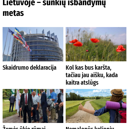
Lietuvoje – sunkių išbandymų
metas
Skaidrumo deklaracija
Kol kas bus karšta,
tačiau jau aišku, kada
kaitra atslūgs