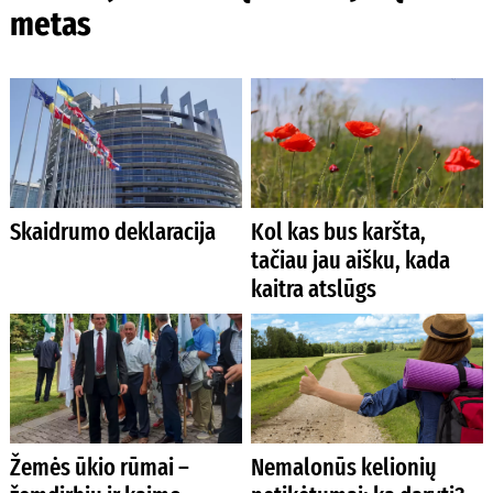
metas
Skaidrumo deklaracija
Kol kas bus karšta,
tačiau jau aišku, kada
kaitra atslūgs
Žemės ūkio rūmai –
Nemalonūs kelionių