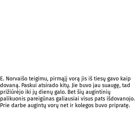
E. Norvaišo teigimu, pirmąjį vorą jis iš tiesų gavo kaip
dovaną. Paskui atsirado kitų. Jie buvo jau suaugę, tad
prižiūrėjo iki jų dienų galo. Bet šių augintinių
palikuonis pareigūnas galiausiai visus pats išdovanojo.
Prie darbe augintų vorų net ir kolegos buvo pripratę.