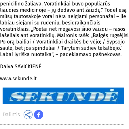
penicilino žaliava. Voratinkliai buvo populiarūs
liaudies medicinoje – jų dėdavo ant žaizdų.“ Todėl esą
mūsų tautosakoje vorai nėra neigiami personažai – jie
labiau siejami su rudeniu, besidraikančiais
voratinkliais. „Poetai net mėgavosi šiuo vaizdu – rasos
lašeliais ant voratinklių. Maironis rašė: „Baigės rugsėjis!
Po orą bailiai / Voratinkliai draikės be vėjo; / Šypsojo
saulė, bet jos spinduliai / Tarytum sudiev tekalbėjo.“
Labai lyriška nuotaika“, – padeklamavo pašnekovas.
Daiva SAVICKIENĖ
www.sekunde.lt
Dalintis: