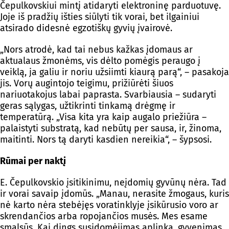
Čepulkovskiui mintį atidaryti elektroninę parduotuvę.
Joje iš pradžių išties siūlyti tik vorai, bet ilgainiui
atsirado didesnė egzotiškų gyvių įvairovė.
„Nors atrodė, kad tai nebus kažkas įdomaus ar
aktualaus žmonėms, vis dėlto pomėgis peraugo į
veiklą, ja galiu ir noriu užsiimti kiaurą parą“, – pasakoja
jis. Vorų augintojo teigimu, prižiūrėti šiuos
nariuotakojus labai paprasta. Svarbiausia – sudaryti
geras sąlygas, užtikrinti tinkamą drėgmę ir
temperatūrą. „Visa kita yra kaip augalo priežiūra –
palaistyti substratą, kad nebūtų per sausa, ir, žinoma,
maitinti. Nors tą daryti kasdien nereikia“, – šypsosi.
Rūmai per naktį
E. Čepulkovskio įsitikinimu, neįdomių gyvūnų nėra. Tad
ir vorai savaip įdomūs. „Manau, nerasite žmogaus, kuris
nė karto nėra stebėjęs voratinklyje įsikūrusio voro ar
skrendančios arba ropojančios musės. Mes esame
smalsūs. Kai dings susidomėjimas aplinka, gyvenimas