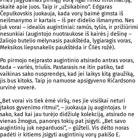
Prieš įsigydamas pirmąjį vorą ilgai rinko informaciją,
skaitė apie juos. Taip ir „užsikabino“. Edgaras
Čepulkovskis juokauja, kada vorų baimė gimsta iš
neišmanymo ir kartais – iš per didelio išmanymo. Nes
juk vorai – idealūs augintiniai: ramūs, tylūs, ir prižiūrimi
nesunkiai (augintojo nuotraukose iš kairės į dešinę –
žaliojo butelio mėlynasis paukštėda, lygiaragis voras,
Meksikos liepsnakelis paukštėda ir Čilės rožė).
Po pirmojo neįprasto augintinio atsirado antras voras,
tada – varlės, triušis. Pastarasis ne itin patiko, tad
vaikinas sako nusprendęs, kad jei laikys kitą graužiką,
jis bus kitoks. Taip jo namuose apsigyveno Ričardsono
urvinė voverė.
„Bet vorai vis tiek ėmė viršų, nes jie visiškai neturi
įtakos gyvenimo ritmui“, – juokauja jų augintojas. Ir
sako, kad kai jau turėjo didžiulę kolekciją, atsirado ne
vienas žmogus, panoręs tokių pat įsigyti. „Bet savo
augintinių juk neparduosi“, – gūžteli. Vis dėlto noras
padėti ir kitiems įsigyti augintinių vorų pakišo E.