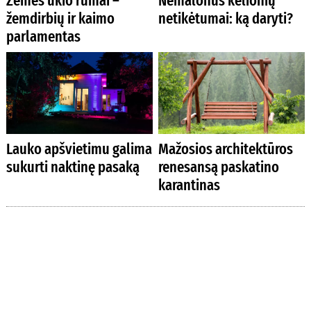
Žemės ūkio rūmai –
Nemalonūs kelionių
žemdirbių ir kaimo
netikėtumai: ką daryti?
parlamentas
Lauko apšvietimu galima
Mažosios architektūros
sukurti naktinę pasaką
renesansą paskatino
karantinas