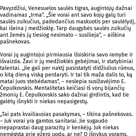
Pavyzdžiui, Venesuelos saulės tigras, augintojų dažnai
vadinamas „Irma“. „Šie vorai ant savo kojų galų turi
saulės zuikučius, padedančius maskuotis per saulėlydį,
kai išeina į medžioklę. Tarp daugybės saulės zuikučių
ant žemės jų tiesiog nesimato – susilieja“, – aiškina
pašnekovas.
Vorai jų augintojui pirmiausia išsiskiria savo ramybe ir
išvaizda. Žavi ir jų medžioklės gebėjimai, ir statybiniai
talentai. „Jie gali per naktį pasistatyti didžiulius rūmus,
o kitą dieną viską perdaryti. Ir tai tik maža dalis to, ką
matai juos stebėdamas“, – neslepia susižavėjimo E.
Čepulkovskis. Mentalitetas keičiasi Iš vorų bijančių
žmonių E. Čepulkovskis sako dažnai girdintis, kad tie
galėtų išnykti ir niekas nepasigestų.
„Tai pats kvailiausias pasakymas, – tikina pašnekovas.
– Juk vorai yra gamtos sanitarai. Jie sugaudo
nepaprastai daug parazitų ir kenkėjų. Juk niekas
nemėgsta prie ežero uodų, ar ne? O išnykus vorams,