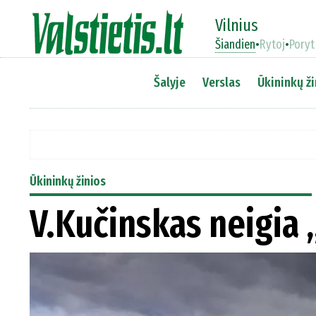
Vilnius
Šiandien
•
Rytoj
•
Poryt
Šalyje
Verslas
Ūkininkų ži
Ūkininkų žinios
V.Kučinskas neigia