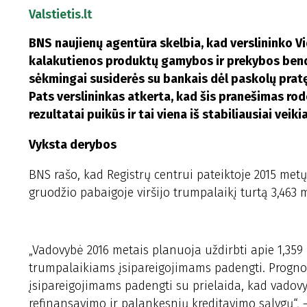
Valstietis.lt
BNS naujienų agentūra skelbia, kad verslininko 
kalakutienos produktų gamybos ir prekybos bendrov
sėkmingai susiderės su bankais dėl paskolų pratę
Pats verslininkas atkerta, kad šis pranešimas ro
rezultatai puikūs ir tai viena iš stabiliausiai veik
Vyksta derybos
BNS rašo, kad Registrų centrui pateiktoje 2015 metų
gruodžio pabaigoje viršijo trumpalaikį turtą 3,463 
„Vadovybė 2016 metais planuoja uždirbti apie 1,359
trumpalaikiams įsipareigojimams padengti. Progn
įsipareigojimams padengti su prielaida, kad vadovy
refinansavimo ir palankesnių kreditavimo sąlygų“