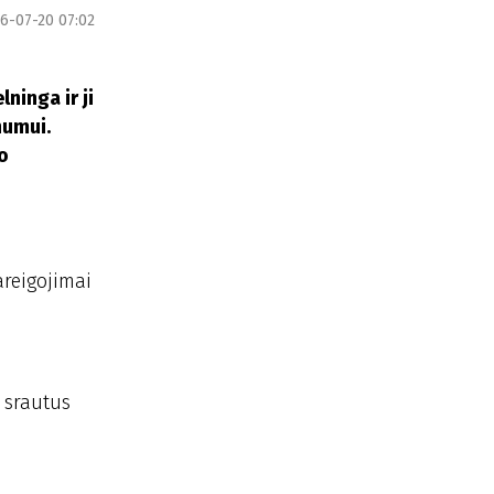
6-07-20 07:02
ninga ir ji
numui.
o
areigojimai
ų srautus