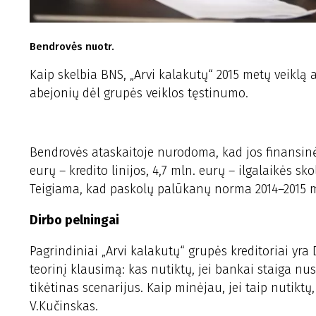
Bendrovės nuotr.
Kaip skelbia BNS, „Arvi kalakutų“ 2015 metų veiklą a
abejonių dėl grupės veiklos tęstinumo.
Bendrovės ataskaitoje nurodoma, kad jos finansinės 
eurų – kredito linijos, 4,7 mln. eurų – ilgalaikės sk
Teigiama, kad paskolų palūkanų norma 2014–2015 m.
Dirbo pelningai
Pagrindiniai „Arvi kalakutų“ grupės kreditoriai yr
teorinį klausimą: kas nutiktų, jei bankai staiga nus
tikėtinas scenarijus. Kaip minėjau, jei taip nutiktų
V.Kučinskas.