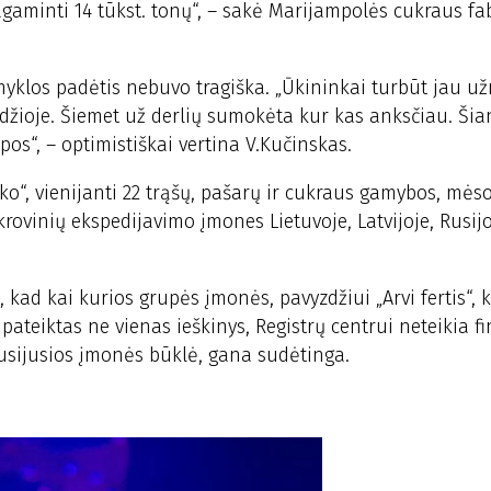
agaminti 14 tūkst. tonų“, – sakė Marijampolės cukraus fa
yklos padėtis nebuvo tragiška. „Ūkininkai turbūt jau už
adžioje. Šiemet už derlių sumokėta kur kas anksčiau. Ši
pos“, – optimistiškai vertina V.Kučinskas.
 ko“, vienijanti 22 trąšų, pašarų ir cukraus gamybos, mės
krovinių ekspedijavimo įmones Lietuvoje, Latvijoje, Rusijo
, kad kai kurios grupės įmonės, pavyzdžiui „Arvi fertis“, 
at pateiktas ne vienas ieškinys, Registrų centrui neteikia f
s susijusios įmonės būklė, gana sudėtinga.