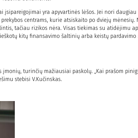
 įsipareigojimai yra apyvartinės lėšos. Jei nori daugiau
ti prekybos centrams, kurie atsiskaito po dviejų mėnesių. 
lintis, tačiau rizikos nėra. Visas tiekimas su atidėjimu a
eškotų kitų finansavimo šaltinių arba keistų pardavimo s
ės įmonių, turinčių mažiausiai paskolų. „Kai prašom pini
ešimu stebisi V.Kučinskas.