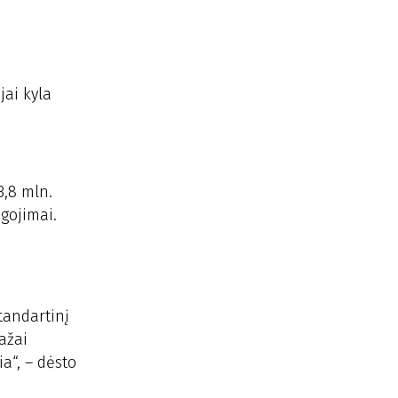
jai kyla
3,8 mln.
igojimai.
tandartinį
ažai
ia“, – dėsto