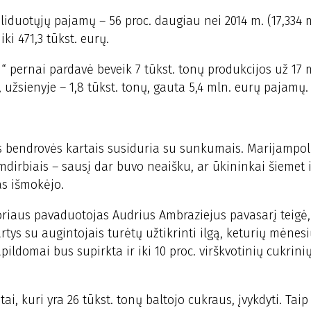
liduotųjų pajamų – 56 proc. daugiau nei 2014 m. (17,334 m
ki 471,3 tūkst. eurų.
 pernai pardavė beveik 7 tūkst. tonų produkcijos už 17 
ų, užsienyje – 1,8 tūkst. tonų, gauta 5,4 mln. eurų pajamų.
upės bendrovės kartais susiduria su sunkumais. Marijampo
emdirbiais – sausį dar buvo neaišku, ar ūkininkai šiemet 
as išmokėjo.
oriaus pavaduotojas Audrius Ambraziejus pavasarį teigė
tys su augintojais turėtų užtikrinti ilgą, keturių mėnesi
pildomai bus supirkta ir iki 10 proc. virškvotinių cukrini
tai, kuri yra 26 tūkst. tonų baltojo cukraus, įvykdyti. Taip