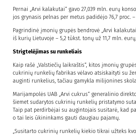
Pernai „Arvi kalakutai“ gavo 27,039 mln. eurų konso
jos grynasis pelnas per metus padidėjo 76,7 proc. – i
Pagrindinė įmonių grupės bendrovė „Arvi kalakutai“
iš kurių Lietuvoje – 5,2 tūkst. tonų už 11,7 mln. eur
Strigtelėjimas su runkeliais
Kaip rašė „Valstiečių laikraštis“, kitos įmonių gr
cukrinių runkelių fabrikas vėlavo atsiskaityti su ž
auginti runkelius, tačiau gamykla milijonines skol
Marijampolės UAB „Arvi cukrus“ generalinio direkt
šiemet sudarytos cukrinių runkelių pristatymo sutar
Taip pat perdirbėjai su augintojais susitarė, kad pa
o tai leis ūkininkams gauti daugiau pajamų.
„Susitarto cukrinių runkelių kiekio tikrai užteks kvo