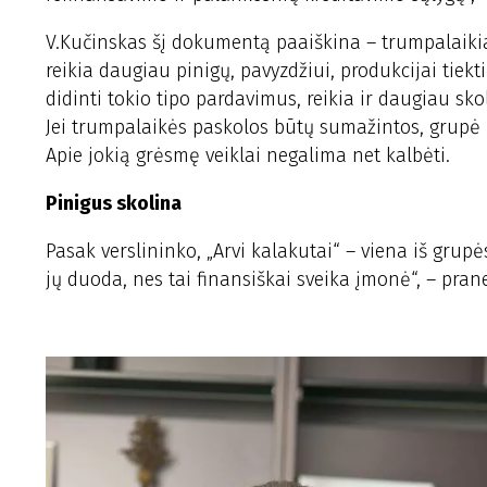
V.Kučinskas šį dokumentą paaiškina – trumpalaikiai
reikia daugiau pinigų, pavyzdžiui, produkcijai tiek
didinti tokio tipo pardavimus, reikia ir daugiau sko
Jei trumpalaikės paskolos būtų sumažintos, grupė i
Apie jokią grėsmę veiklai negalima net kalbėti.
Pinigus skolina
Pasak verslininko, „Arvi kalakutai“ – viena iš grup
jų duoda, nes tai finansiškai sveika įmonė“, – pran