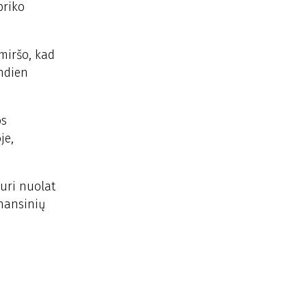
briko
miršo, kad
andien
os
je,
kuri nuolat
inansinių