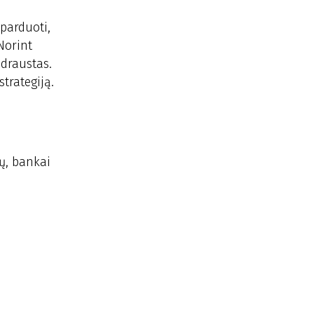
 parduoti,
Norint
pdraustas.
trategiją.
gų, bankai