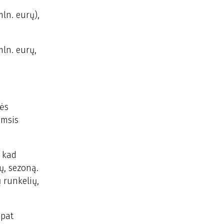
ln. eurų),
mln. eurų,
lės
imsis
, kad
ų, sezoną.
ų runkelių,
 pat