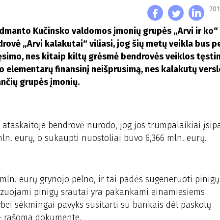
201
Vidmanto Kučinsko valdomos įmonių grupės „Arvi ir ko“
ė „Arvi kalakutai“ viliasi, jog šių metų veikla bus pel
simo, nes kitaip kiltų grėsmė bendrovės veiklos tęsti
do elementarų finansinį neišprusimą, nes kalakutų versl
iančių grupės įmonių.
 ataskaitoje bendrovė nurodo, jog jos trumpalaikiai įsip
mln. eurų, o sukaupti nuostoliai buvo 6,366 mln. eurų.
 mln. eurų grynojo pelno, ir tai padės sugeneruoti pinig
ozuojami pinigų srautai yra pakankami einamiesiems
bei sėkmingai pavyks susitarti su bankais dėl paskolų
, – rašoma dokumente.