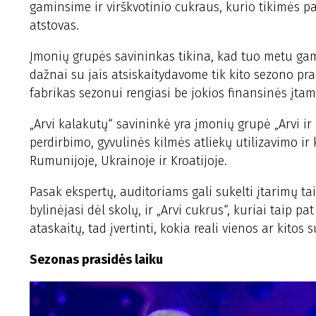
gaminsime ir virškvotinio cukraus, kurio tikimės p
atstovas.
Įmonių grupės savininkas tikina, kad tuo metu gam
dažnai su jais atsiskaitydavome tik kito sezono pr
fabrikas sezonui rengiasi be jokios finansinės įtam
„Arvi kalakutų“ savininkė yra įmonių grupė „Arvi ir
perdirbimo, gyvulinės kilmės atliekų utilizavimo ir 
Rumunijoje, Ukrainoje ir Kroatijoje.
Pasak ekspertų, auditoriams gali sukelti įtarimų tai
bylinėjasi dėl skolų, ir „Arvi cukrus“, kuriai taip p
ataskaitų, tad įvertinti, kokia reali vienos ar kito
Sezonas prasidės laiku