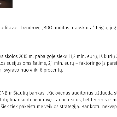
uditavusi bendrovė „BDO auditas ir apskaita“ teigia, jog 
skolos 2015 m. pabaigoje siekė 11,2 mln. eurų, iš kurių 
olos susijusioms šalims, 2,1 mln. eurų – faktoringo įsipare
 svyravo nuo 4 iki 6 procentų.
a DNB ir Šiaulių bankas. „Kiekvienas auditorius užduoda s
totų finansuoti bendrovę. Tai ne realus, bet teorinis ir m
, šiek tiek pakeistume veiklos strategiją. Bankrotu nekvep