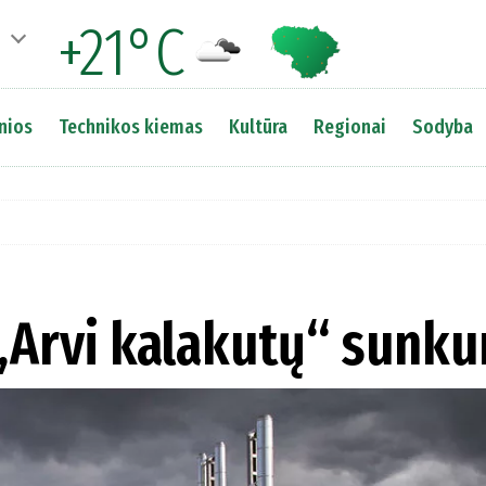
+21°C
nios
Technikos kiemas
Kultūra
Regionai
Sodyba
 „Arvi kalakutų“ sunk