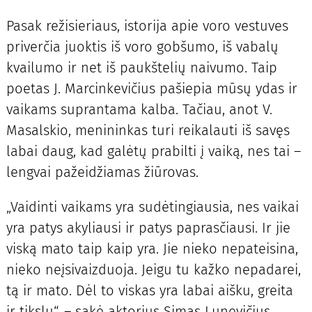
Pasak režisieriaus, istorija apie voro vestuves
priverčia juoktis iš voro gobšumo, iš vabalų
kvailumo ir net iš paukštelių naivumo. Taip
poetas J. Marcinkevičius pašiepia mūsų ydas ir
vaikams suprantama kalba. Tačiau, anot V.
Masalskio, menininkas turi reikalauti iš savęs
labai daug, kad galėtų prabilti į vaiką, nes tai –
lengvai pažeidžiamas žiūrovas.
„Vaidinti vaikams yra sudėtingiausia, nes vaikai
yra patys akyliausi ir patys paprasčiausi. Ir jie
viską mato taip kaip yra. Jie nieko nepateisina,
nieko neįsivaizduoja. Jeigu tu kažko nepadarei,
tą ir mato. Dėl to viskas yra labai aišku, greita
ir tikslu“, – sakė aktorius Simas Lunevičius.