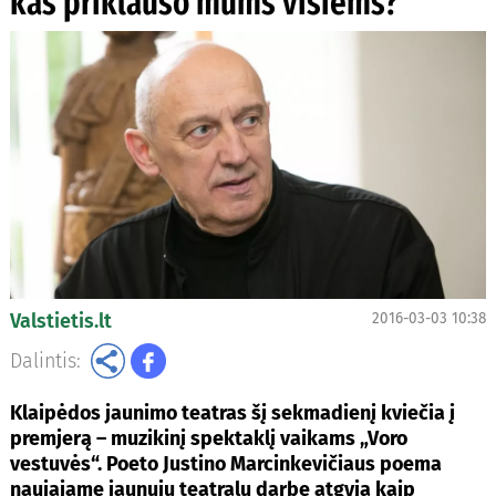
kas priklauso mums visiems?
Valstietis.lt
2016-03-03 10:38
Dalintis:
Klaipėdos jaunimo teatras šį sekmadienį kviečia į
premjerą – muzikinį spektaklį vaikams „Voro
vestuvės“. Poeto Justino Marcinkevičiaus poema
naujajame jaunųjų teatralų darbe atgyja kaip