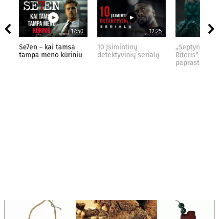
17:50
12:25
Se7en – kai tamsa
10 įsimintinų
„Septynių Kar
tampa meno kūriniu
detektyvinių serialų
Riteris" – kai
paprastumas 