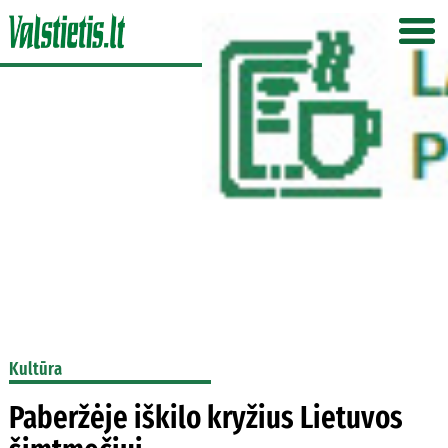
Kultūra
Paberžėje iškilo kryžius Lietuvos