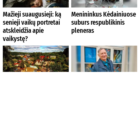
Mažieji suaugusieji: ką
Menininkus Kėdainiuose
senieji vaikų portretai
suburs respublikinis
atskleidžia apie
pleneras
vaikystę?
Genealogas: giminės
Algimantas Lūža –
istorija yra turtas, kuris
žemaitis, kuris Isos slėnį
niekada nenuvertės
fotografuoja savaip