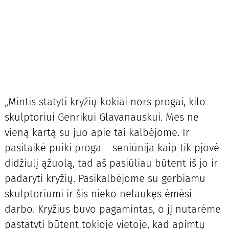
„Mintis statyti kryžių kokiai nors progai, kilo
skulptoriui Genrikui Glavanauskui. Mes ne
vieną kartą su juo apie tai kalbėjome. Ir
pasitaikė puiki proga – seniūnija kaip tik pjovė
didžiulį ąžuolą, tad aš pasiūliau būtent iš jo ir
padaryti kryžių. Pasikalbėjome su gerbiamu
skulptoriumi ir šis nieko nelaukęs ėmėsi
darbo. Kryžius buvo pagamintas, o jį nutarėme
pastatyti būtent tokioje vietoje, kad apimtų