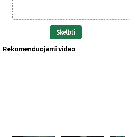
Skelbti
Rekomenduojami video