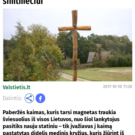
šimtmečiui
Valstietis.lt
2017-10-10 11:30
Dalintis:
Paberžės kaimas,
kuris tarsi magnetas traukia
šviesuolius iš visos Lietuvos, nuo šiol lankytojus
pasitiks nauju statiniu – tik įvažiavus į kaimą
pastatytas didelis medinis kryžius, kuris žiūrint iš