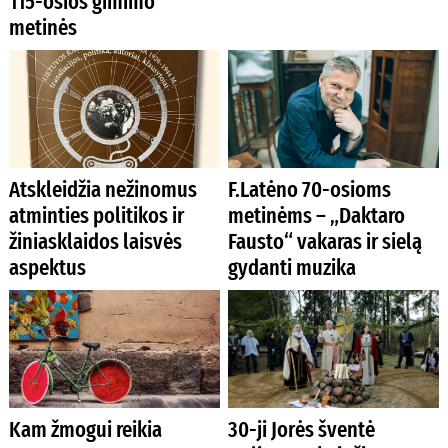
115-osios gimimo
metinės
Atskleidžia nežinomus
F.Latėno 70-osioms
atminties politikos ir
metinėms – „Daktaro
žiniasklaidos laisvės
Fausto“ vakaras ir sielą
aspektus
gydanti muzika
Kam žmogui reikia
30-ji Jorės šventė