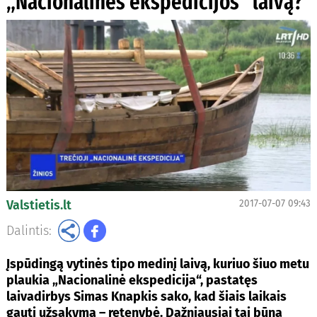
„Nacionalinės ekspedicijos“ laivą?
Valstietis.lt
2017-07-07 09:43
Dalintis:
Įspūdingą vytinės tipo medinį laivą, kuriuo šiuo metu
plaukia „Nacionalinė ekspedicija“, pastatęs
laivadirbys Simas Knapkis sako, kad šiais laikais
gauti užsakymą – retenybė. Dažniausiai tai būna