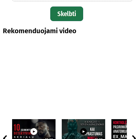
Skelbti
Rekomenduojami video