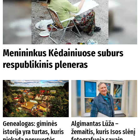
Menininkus Kėdainiuose suburs
respublikinis pleneras
Genealogas: giminės
Algimantas Lūža –
istorija yra turtas, kuris
žemaitis, kuris Isos slėnį
niekada nenuvertės
fotografuoja savaip