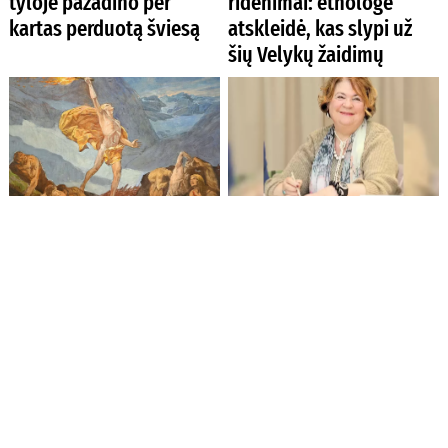
tyloje pažadino per
ridenimai: etnologė
kartas perduotą šviesą
atskleidė, kas slypi už
šių Velykų žaidimų
Prano Domšaičio
Iš poetės Violetos
galerijoje – sakralinių
Palčinskaitės verta
erdvių tapytojo paroda
pasimokyti gyvenimo
džiaugsmo