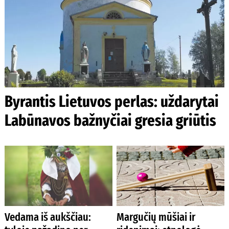
Byrantis Lietuvos perlas: uždarytai
Labūnavos bažnyčiai gresia griūtis
Vedama iš aukščiau:
Margučių mūšiai ir