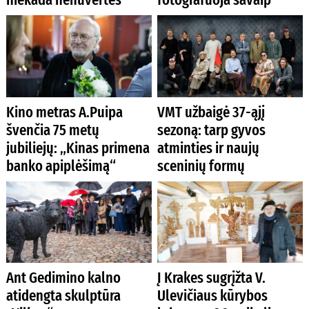
Kino metras A.Puipa
VMT užbaigė 37-ąjį
švenčia 75 metų
sezoną: tarp gyvos
jubiliejų: „Kinas primena
atminties ir naujų
banko apiplėšimą“
sceninių formų
Ant Gedimino kalno
Į Krakes sugrįžta V.
atidengta skulptūra
Ulevičiaus kūrybos