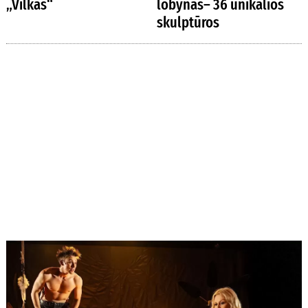
„Vilkas“
lobynas– 36 unikalios
skulptūros