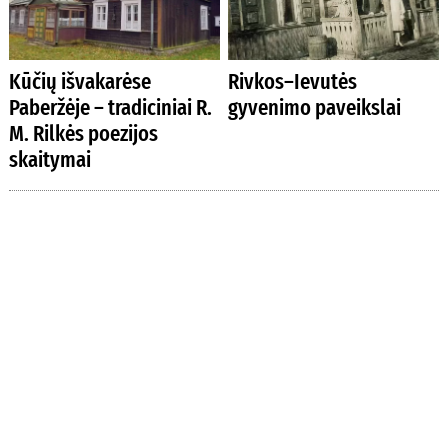
Kūčių išvakarėse
Rivkos–Ievutės
Paberžėje – tradiciniai R.
gyvenimo paveikslai
M. Rilkės poezijos
skaitymai