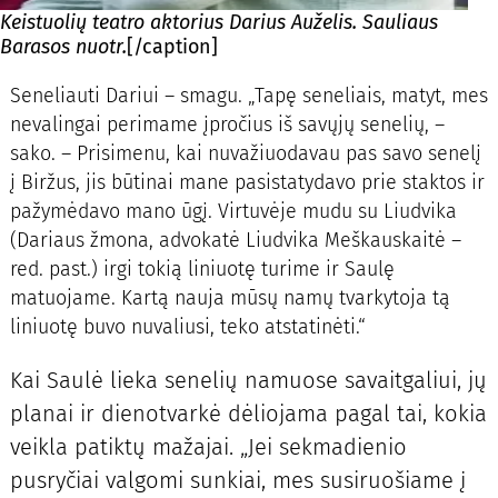
Keistuolių teatro aktorius Darius Auželis. Sauliaus
Barasos nuotr.
[/caption]
Seneliauti
Dariui – smagu. „Tapę seneliais, matyt, mes
nevalingai perimame įpročius iš savųjų senelių, –
sako. – Prisimenu, kai nuvažiuodavau pas savo senelį
į Biržus, jis būtinai mane pasistatydavo prie staktos ir
pažymėdavo mano ūgį. Virtuvėje mudu su Liudvika
(Dariaus žmona, advokatė Liudvika Meškauskaitė –
red. past.) irgi tokią liniuotę turime ir Saulę
matuojame. Kartą nauja mūsų namų tvarkytoja tą
liniuotę buvo nuvaliusi, teko atstatinėti.“
Kai Saulė lieka senelių namuose savaitgaliui, jų
planai ir dienotvarkė dėliojama pagal tai, kokia
veikla patiktų mažajai. „Jei sekmadienio
pusryčiai valgomi sunkiai, mes susiruošiame į