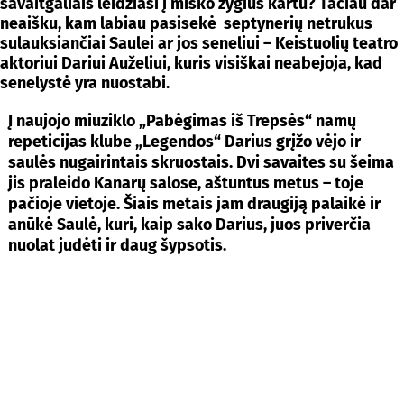
savaitgaliais leidžiasi į miško žygius kartu? Tačiau dar
neaišku, kam labiau pasisekė septynerių netrukus
sulauksiančiai Saulei ar jos seneliui – Keistuolių teatro
aktoriui Dariui Auželiui, kuris visiškai neabejoja, kad
senelystė
yra nuostabi.
Į naujojo miuziklo „Pabėgimas iš Trepsės“ namų
repeticijas klube „Legendos“ Darius grįžo vėjo ir
saulės nugairintais skruostais. Dvi savaites su šeima
jis praleido Kanarų salose, aštuntus metus – toje
pačioje vietoje. Šiais metais jam draugiją palaikė ir
anūkė Saulė, kuri, kaip sako Darius, juos priverčia
nuolat judėti ir daug šypsotis.