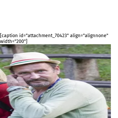
[caption id="attachment_70423" align="alignnone"
width="200"]