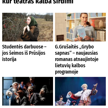
kur teatras kalba širdimi
Studentės darbuose –
G.Grušaitės „Grybo
jos šeimos iš Prūsijos
sapnas“ – naujausias
istorija
romanas atnaujintoje
lietuvių kalbos
programoje