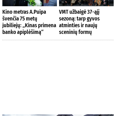
Kino metras A.Puipa
VMT užbaigė 37-ąjį
švenčia 75 metų
sezoną: tarp gyvos
jubiliejų: „Kinas primena
atminties ir naujų
banko apiplėšimą“
sceninių formų