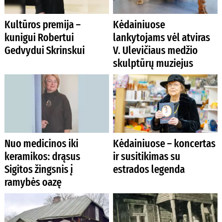
Kultūros premija –
Kėdainiuose
kunigui Robertui
lankytojams vėl atviras
Gedvydui Skrinskui
V. Ulevičiaus medžio
skulptūrų muziejus
Nuo medicinos iki
Kėdainiuose – koncertas
keramikos: drąsus
ir susitikimas su
Sigitos žingsnis į
estrados legenda
ramybės oazę