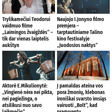
Trylikamečiui Teodorui
Naujojo I.Jonyno filmo
vaidmuo filme
premjera –
„Laimingos žvaigždės“ –
tarptautiniame Talino
tik dar vienas laiptelis
kino festivalyje
aukštyn
„Juodosios naktys“
Aktorė E.Mikulionytė:
Į pamaldas ateina vos
„Vingienė nėra nei pikta,
pora žmonių, klebonas
nei pagiežinga, o
ironiškai svarsto imsiąs
atsilikusi nuo savo
vairuoti „Bolt“, kad
laikmečio“
pragyventų