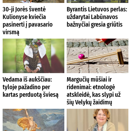
30-ji Jorės šventė
Byrantis Lietuvos perlas:
Kulionyse kviečia
uždarytai Labūnavos
pasinerti į pavasario
bažnyčiai gresia griūtis
virsmą
Vedama iš aukščiau:
Margučių mūšiai ir
tyloje pažadino per
ridenimai: etnologė
kartas perduotą šviesą
atskleidė, kas slypi už
šių Velykų žaidimų