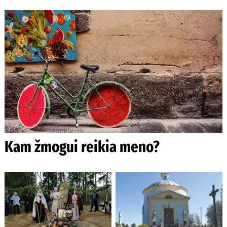
Kam žmogui reikia meno?