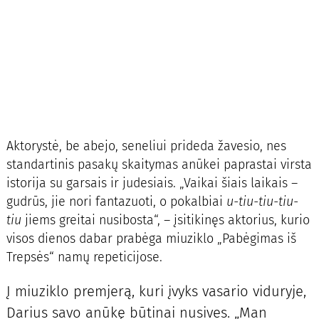
Aktorystė, be abejo, seneliui prideda žavesio, nes
standartinis pasakų skaitymas anūkei paprastai virsta
istorija su garsais ir judesiais. „Vaikai šiais laikais –
gudrūs, jie nori fantazuoti, o pokalbiai
u-tiu-tiu-tiu-
tiu
jiems greitai nusibosta“, – įsitikinęs aktorius, kurio
visos dienos dabar prabėga miuziklo „Pabėgimas iš
Trepsės“ namų repeticijose.
Į miuziklo premjerą, kuri įvyks vasario viduryje,
Darius savo anūkę būtinai nusives. „Man