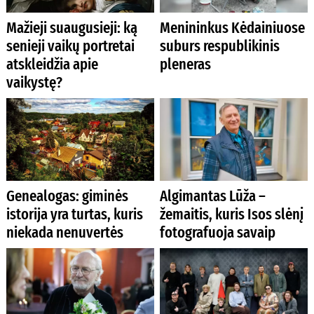
Mažieji suaugusieji: ką
Menininkus Kėdainiuose
senieji vaikų portretai
suburs respublikinis
atskleidžia apie
pleneras
vaikystę?
Genealogas: giminės
Algimantas Lūža –
istorija yra turtas, kuris
žemaitis, kuris Isos slėnį
niekada nenuvertės
fotografuoja savaip