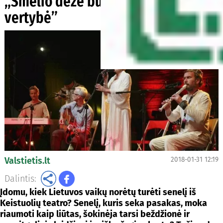
„Smėlio dėžė buvo ir liks amžina
vertybė”
Valstietis.lt
2018-01-31 12:19
Dalintis:
Įdomu, kiek Lietuvos vaikų norėtų turėti senelį iš
Keistuolių teatro? Senelį, kuris seka pasakas, moka
riaumoti kaip liūtas, šokinėja tarsi beždžionė ir