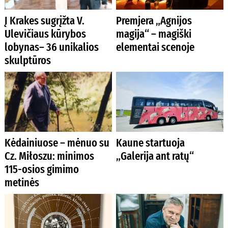
Į Krakes sugrįžta V.
Premjera „Agnijos
Ulevičiaus kūrybos
magija“ – magiški
lobynas– 36 unikalios
elementai scenoje
skulptūros
Kėdainiuose – mėnuo su
Kaune startuoja
Cz. Miłoszu: minimos
„Galerija ant ratų“
115-osios gimimo
metinės