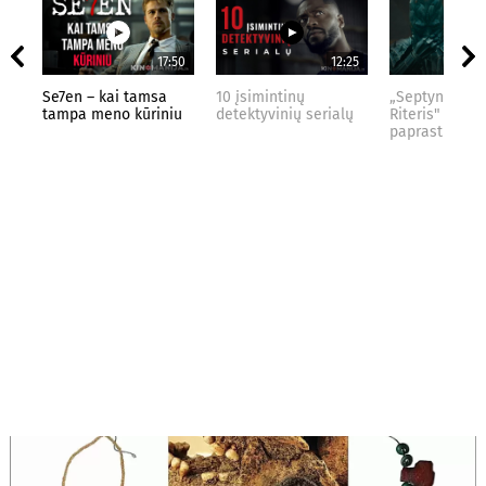
17:50
12:25
Se7en – kai tamsa
10 įsimintinų
„Septynių Kar
tampa meno kūriniu
detektyvinių serialų
Riteris" – kai
paprastumas 