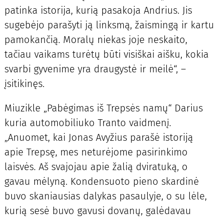
patinka istorija, kurią pasakoja Andrius. Jis
sugebėjo parašyti ją linksmą, žaismingą ir kartu
pamokančią. Moralų niekas joje neskaito,
tačiau vaikams turėtų būti visiškai aišku, kokia
svarbi gyvenime yra draugystė ir meilė“, –
įsitikinęs.
Miuzikle „Pabėgimas iš Trepsės namų“ Darius
kuria automobiliuko Tranto vaidmenį.
„Anuomet, kai Jonas Avyžius parašė istoriją
apie Trepsę, mes neturėjome pasirinkimo
laisvės. Aš svajojau apie žalią dviratuką, o
gavau mėlyną. Kondensuoto pieno skardinė
buvo skaniausias dalykas pasaulyje, o su lėle,
kurią sesė buvo gavusi dovanų, galėdavau