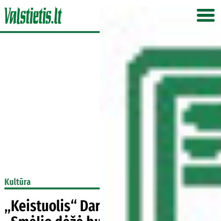
Kultūra
„Keistuolis“ Darius Auželis: