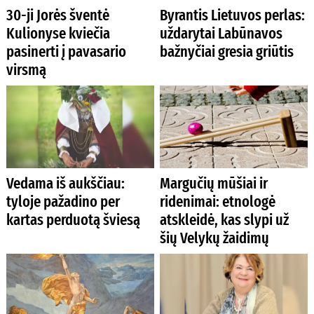
30-ji Jorės šventė
Byrantis Lietuvos perlas:
Kulionyse kviečia
uždarytai Labūnavos
pasinerti į pavasario
bažnyčiai gresia griūtis
virsmą
Vedama iš aukščiau:
Margučių mūšiai ir
tyloje pažadino per
ridenimai: etnologė
kartas perduotą šviesą
atskleidė, kas slypi už
šių Velykų žaidimų