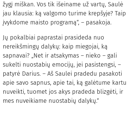
žygį miškan. Vos tik išeiname už vartų, Saulė
jau klausia: ką valgomo turime krepšyje? Taip
įvykdome maisto programą“, – pasakoja.
Jų pokalbiai paprastai prasideda nuo
nereikšmingų dalykų: kaip miegojai, ką
sapnavai? „Net ir atsakymas – nieko – gali
sukelti nuostabių emocijų, jei pasistengsi, –
patyrė Darius. – Aš Saulei pradedu pasakoti
apie savo sapnus, apie tai, ką galėtume kartu
nuveikti, tuomet jos akys pradeda blizgėti, ir
mes nuveikiame nuostabių dalykų.“