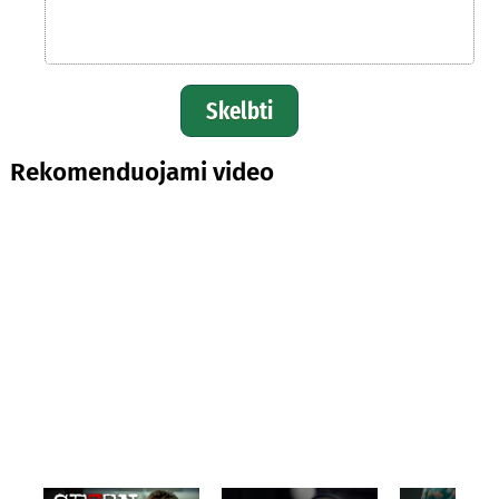
Skelbti
Rekomenduojami video