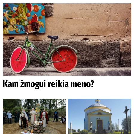
Kam žmogui reikia meno?