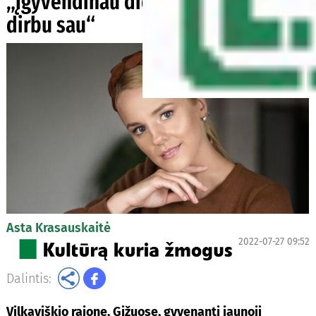
„Įgyvendinau didžiausią svajonę –
dirbu sau“
Asta Krasauskaitė
2022-07-27 09:52
Dalintis:
Vilkaviškio rajone, Gižuose, gyvenanti jaunoji