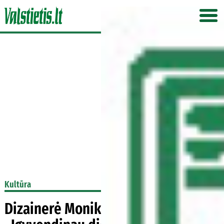
Kultūra
Dizainerė Monika Peganova: