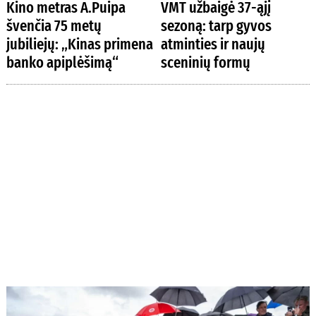
Kino metras A.Puipa
VMT užbaigė 37-ąjį
švenčia 75 metų
sezoną: tarp gyvos
jubiliejų: „Kinas primena
atminties ir naujų
banko apiplėšimą“
sceninių formų