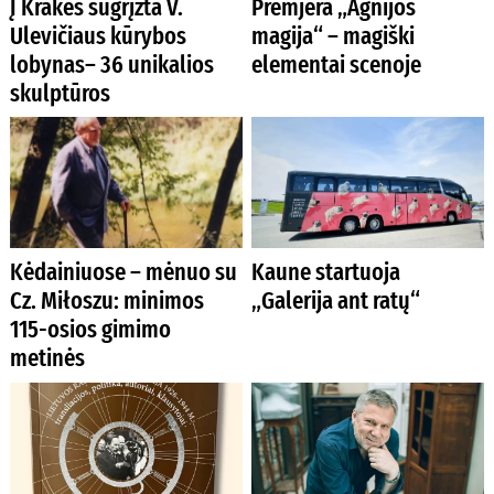
Į Krakes sugrįžta V.
Premjera „Agnijos
Ulevičiaus kūrybos
magija“ – magiški
lobynas– 36 unikalios
elementai scenoje
skulptūros
Kėdainiuose – mėnuo su
Kaune startuoja
Cz. Miłoszu: minimos
„Galerija ant ratų“
115-osios gimimo
metinės