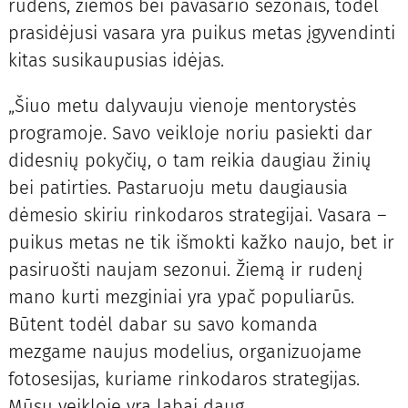
rudens, žiemos bei pavasario sezonais, todėl
prasidėjusi vasara yra puikus metas įgyvendinti
kitas susikaupusias idėjas.
„Šiuo metu dalyvauju vienoje mentorystės
programoje. Savo veikloje noriu pasiekti dar
didesnių pokyčių, o tam reikia daugiau žinių
bei patirties. Pastaruoju metu daugiausia
dėmesio skiriu rinkodaros strategijai. Vasara –
puikus metas ne tik išmokti kažko naujo, bet ir
pasiruošti naujam sezonui. Žiemą ir rudenį
mano kurti mezginiai yra ypač populiarūs.
Būtent todėl dabar su savo komanda
mezgame naujus modelius, organizuojame
fotosesijas, kuriame rinkodaros strategijas.
Mūsų veikloje yra labai daug