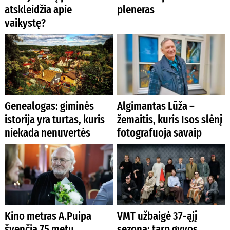
atskleidžia apie
pleneras
vaikystę?
Genealogas: giminės
Algimantas Lūža –
istorija yra turtas, kuris
žemaitis, kuris Isos slėnį
niekada nenuvertės
fotografuoja savaip
Kino metras A.Puipa
VMT užbaigė 37-ąjį
švenčia 75 metų
sezoną: tarp gyvos