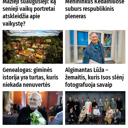
Mažieji suaugusieji: ką
Menininkus Kėdainiuose
senieji vaikų portretai
suburs respublikinis
atskleidžia apie
pleneras
vaikystę?
Genealogas: giminės
Algimantas Lūža –
istorija yra turtas, kuris
žemaitis, kuris Isos slėnį
niekada nenuvertės
fotografuoja savaip