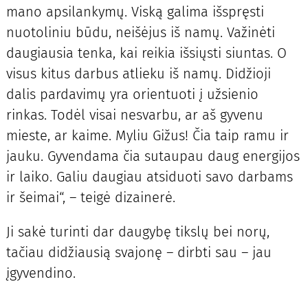
mano apsilankymų. Viską galima išspręsti
nuotoliniu būdu, neišėjus iš namų. Važinėti
daugiausia tenka, kai reikia išsiųsti siuntas. O
visus kitus darbus atlieku iš namų. Didžioji
dalis pardavimų yra orientuoti į užsienio
rinkas. Todėl visai nesvarbu, ar aš gyvenu
mieste, ar kaime. Myliu Gižus! Čia taip ramu ir
jauku. Gyvendama čia sutaupau daug energijos
ir laiko. Galiu daugiau atsiduoti savo darbams
ir šeimai“, – teigė dizainerė.
Ji sakė turinti dar daugybę tikslų bei norų,
tačiau didžiausią svajonę – dirbti sau – jau
įgyvendino.