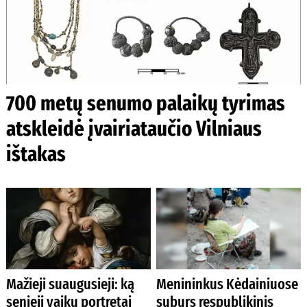
700 metų senumo palaikų tyrimas
atskleidė įvairiataučio Vilniaus
ištakas
Mažieji suaugusieji: ką
Menininkus Kėdainiuose
senieji vaikų portretai
suburs respublikinis