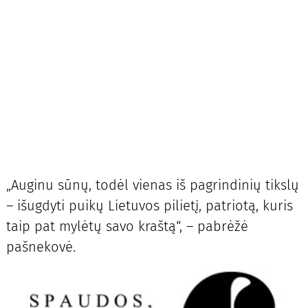
„Auginu sūnų, todėl vienas iš pagrindinių tikslų
– išugdyti puikų Lietuvos pilietį, patriotą, kuris
taip pat mylėtų savo kraštą“, – pabrėžė
pašnekovė.