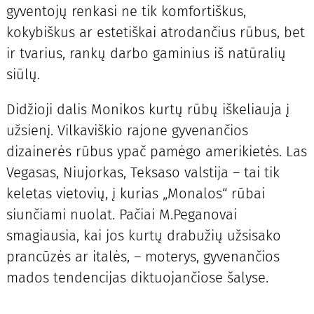
gyventojų renkasi ne tik komfortiškus,
kokybiškus ar estetiškai atrodančius rūbus, bet
ir tvarius, rankų darbo gaminius iš natūralių
siūlų.
Didžioji dalis Monikos kurtų rūbų iškeliauja į
užsienį. Vilkaviškio rajone gyvenančios
dizainerės rūbus ypač pamėgo amerikietės. Las
Vegasas, Niujorkas, Teksaso valstija – tai tik
keletas vietovių, į kurias „Monalos“ rūbai
siunčiami nuolat. Pačiai M.Peganovai
smagiausia, kai jos kurtų drabužių užsisako
prancūzės ar italės, – moterys, gyvenančios
mados tendencijas diktuojančiose šalyse.