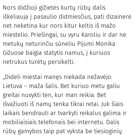
Nors didžioji gižietės kurtų rūbų dalis
iškeliauja į pasaulio didmiesčius, pati dizainerė
net neketina kur nors kitur keltis iš mažo
miestelio. Priešingai, su vyru Karoliu ir dar nė
metukų neturinčiu sūneliu Pijumi Monika
Gižuose baigia statytis namus, į kuriuos
netrukus turėtų persikelti.
„Dideli miestai manęs niekada nežavėjo.
Lietuva – maža šalis. Bet kuriuo metu galiu
greitai nuvykti ten, kur man reikia. Bet
išvažiuoti iš namų tenka tikrai retai. Juk šiais
laikais bendrauti ar tvarkyti reikalus galima ir
mobiliaisiais telefonais bei internetu. Dalis
rūbų gamybos taip pat vyksta be tiesioginių