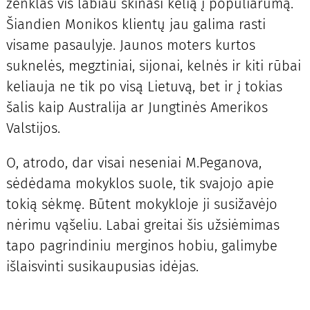
ženklas vis labiau skinasi kelią į populiarumą.
Šiandien Monikos klientų jau galima rasti
visame pasaulyje. Jaunos moters kurtos
suknelės, megztiniai, sijonai, kelnės ir kiti rūbai
keliauja ne tik po visą Lietuvą, bet ir į tokias
šalis kaip Australija ar Jungtinės Amerikos
Valstijos.
O, atrodo, dar visai neseniai M.Peganova,
sėdėdama mokyklos suole, tik svajojo apie
tokią sėkmę. Būtent mokykloje ji susižavėjo
nėrimu vąšeliu. Labai greitai šis užsiėmimas
tapo pagrindiniu merginos hobiu, galimybe
išlaisvinti susikaupusias idėjas.