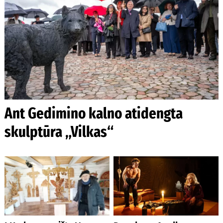
Ant Gedimino kalno atidengta
skulptūra „Vilkas“