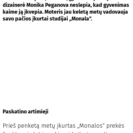
dizainerė Monika Peganova neslepia, kad gyvenimas
kaime ją įkvepia. Moteris jau keletą metų vadovauja
savo pačios įkurtai studijai „Monala“.
Paskatino artimieji
Prieš penketą metų įkurtas „Monalos“ prekės