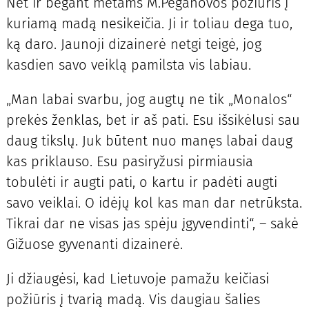
Net ir bėgant metams M.Peganovos požiūris į
kuriamą madą nesikeičia. Ji ir toliau dega tuo,
ką daro. Jaunoji dizainerė netgi teigė, jog
kasdien savo veiklą pamilsta vis labiau.
„Man labai svarbu, jog augtų ne tik „Monalos“
prekės ženklas, bet ir aš pati. Esu išsikėlusi sau
daug tikslų. Juk būtent nuo manęs labai daug
kas priklauso. Esu pasiryžusi pirmiausia
tobulėti ir augti pati, o kartu ir padėti augti
savo veiklai. O idėjų kol kas man dar netrūksta.
Tikrai dar ne visas jas spėju įgyvendinti“, – sakė
Gižuose gyvenanti dizainerė.
Ji džiaugėsi, kad Lietuvoje pamažu keičiasi
požiūris į tvarią madą. Vis daugiau šalies