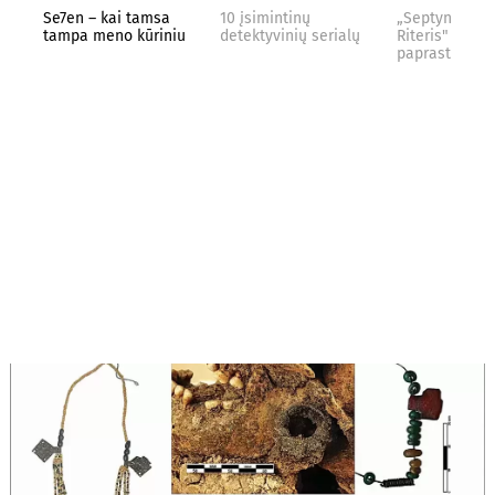
Se7en – kai tamsa
10 įsimintinų
„Septynių Kar
tampa meno kūriniu
detektyvinių serialų
Riteris" – kai
paprastumas 