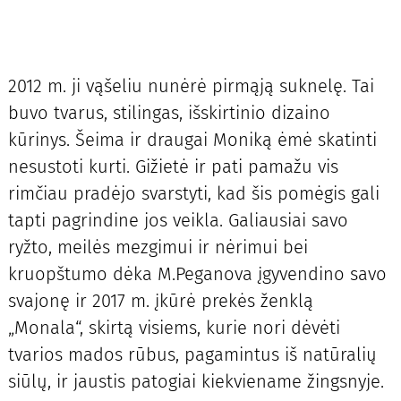
2012 m. ji vąšeliu nunėrė pirmąją suknelę. Tai
buvo tvarus, stilingas, išskirtinio dizaino
kūrinys. Šeima ir draugai Moniką ėmė skatinti
nesustoti kurti. Gižietė ir pati pamažu vis
rimčiau pradėjo svarstyti, kad šis pomėgis gali
tapti pagrindine jos veikla. Galiausiai savo
ryžto, meilės mezgimui ir nėrimui bei
kruopštumo dėka M.Peganova įgyvendino savo
svajonę ir 2017 m. įkūrė prekės ženklą
„Monala“, skirtą visiems, kurie nori dėvėti
tvarios mados rūbus, pagamintus iš natūralių
siūlų, ir jaustis patogiai kiekviename žingsnyje.