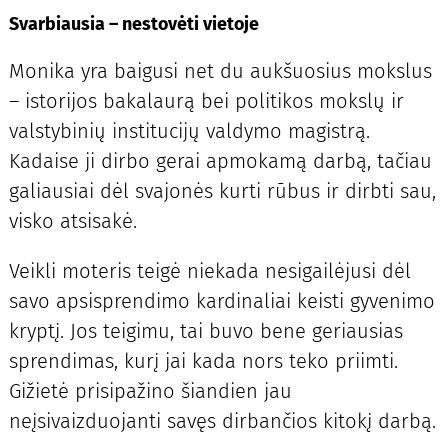
Svarbiausia – nestovėti vietoje
Monika yra baigusi net du aukšuosius mokslus
– istorijos bakalaurą bei politikos mokslų ir
valstybinių institucijų valdymo magistrą.
Kadaise ji dirbo gerai apmokamą darbą, tačiau
galiausiai dėl svajonės kurti rūbus ir dirbti sau,
visko atsisakė.
Veikli moteris teigė niekada nesigailėjusi dėl
savo apsisprendimo kardinaliai keisti gyvenimo
kryptį. Jos teigimu, tai buvo bene geriausias
sprendimas, kurį jai kada nors teko priimti.
Gižietė prisipažino šiandien jau
neįsivaizduojanti savęs dirbančios kitokį darbą.