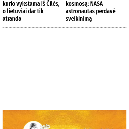
kurio vykstama iš Čilės,
kosmosą: NASA
o lietuviai dar tik
astronautas perdavė
atranda
sveikinimą