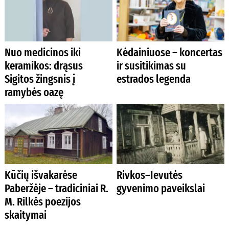
Nuo medicinos iki
Kėdainiuose – koncertas
keramikos: drąsus
ir susitikimas su
Sigitos žingsnis į
estrados legenda
ramybės oazę
Kūčių išvakarėse
Rivkos–Ievutės
Paberžėje – tradiciniai R.
gyvenimo paveikslai
M. Rilkės poezijos
skaitymai