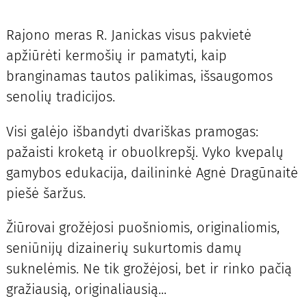
Rajono meras R. Janickas visus pakvietė
apžiūrėti kermošių ir pamatyti, kaip
branginamas tautos palikimas, išsaugomos
senolių tradicijos.
Visi galėjo išbandyti dvariškas pramogas:
pažaisti kroketą ir obuolkrepšį. Vyko kvepalų
gamybos edukacija, dailininkė Agnė Dragūnaitė
piešė šaržus.
Žiūrovai grožėjosi puošniomis, originaliomis,
seniūnijų dizainerių sukurtomis damų
suknelėmis. Ne tik grožėjosi, bet ir rinko pačią
gražiausią, originaliausią...