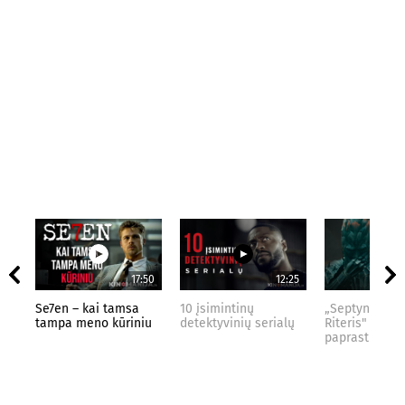
17:50
12:25
Se7en – kai tamsa
10 įsimintinų
„Septynių Kar
tampa meno kūriniu
detektyvinių serialų
Riteris" – kai
paprastumas 