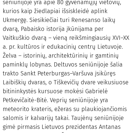
seniūnijoje yra apie 80 gyvenamųjų vietovių,
kurios kaip žiedlapiai išsiskleidė aplink
Ukmergę. Siesikiečiai turi Renesanso laikų
dvarą, Pabaisko istorija įkūnijama per
Vaitkuškio dvarą – vieną reikšmingiausių XVI–XX
a. pr. kultūros ir edukacinių centrų Lietuvoje.
Želva – istorinių, architektūrinių ir gamtinių
paminklų lobynas. Deltuvos seniūnijoje šalia
trakto Sankt Peterburgas–Varšuva įsikūręs
Laibiškių dvaras, o Tiškevičių dvare veikusiuose
bitininkystės kursuose mokėsi Gabrielė
Petkevičaitė-Bitė. Veprių seniūnijoje yra
meteorito krateris, ežeras su plaukiojančiomis
salomis ir kalvarijų takai. Taujėnų seniūnijoje
gimė pirmasis Lietuvos prezidentas Antanas