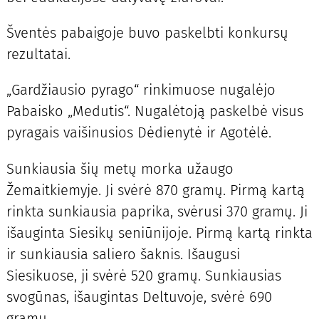
Šventės pabaigoje buvo paskelbti konkursų
rezultatai.
„Gardžiausio pyrago“ rinkimuose nugalėjo
Pabaisko „Medutis“. Nugalėtoją paskelbė visus
pyragais vaišinusios Dėdienytė ir Agotėlė.
Sunkiausia šių metų morka užaugo
Žemaitkiemyje. Ji svėrė 870 gramų. Pirmą kartą
rinkta sunkiausia paprika, svėrusi 370 gramų. Ji
išauginta Siesikų seniūnijoje. Pirmą kartą rinkta
ir sunkiausia saliero šaknis. Išaugusi
Siesikuose, ji svėrė 520 gramų. Sunkiausias
svogūnas, išaugintas Deltuvoje, svėrė 690
gramų.