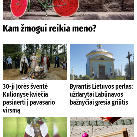
Kam žmogui reikia meno?
30-ji Jorės šventė
Byrantis Lietuvos perlas:
Kulionyse kviečia
uždarytai Labūnavos
pasinerti į pavasario
bažnyčiai gresia griūtis
virsmą