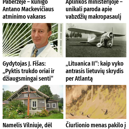
Paberžėje – kunigo
Aplinkos ministerijoje –
Antano Mackevičiaus
unikali paroda apie
atminimo vakaras
vabzdžių makropasaulį
Gydytojas J. Fišas:
„Lituanica II“: kaip vyko
„Pyktis trukdo oriai ir
antrasis lietuvių skrydis
džiaugsmingai senti“
per Atlantą
Namelis Vilniuje, dėl
Čiurlionio menas pakilo į