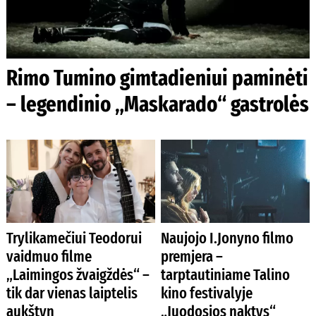
Rimo Tumino gimtadieniui paminėti
– legendinio „Maskarado“ gastrolės
Trylikamečiui Teodorui
Naujojo I.Jonyno filmo
vaidmuo filme
premjera –
„Laimingos žvaigždės“ –
tarptautiniame Talino
tik dar vienas laiptelis
kino festivalyje
aukštyn
„Juodosios naktys“