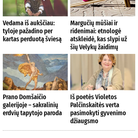
Vedama iš aukščiau:
Margučių mūšiai ir
tyloje pažadino per
ridenimai: etnologė
kartas perduotą šviesą
atskleidė, kas slypi už
šių Velykų žaidimų
Prano Domšaičio
Iš poetės Violetos
galerijoje – sakralinių
Palčinskaitės verta
erdvių tapytojo paroda
pasimokyti gyvenimo
džiaugsmo