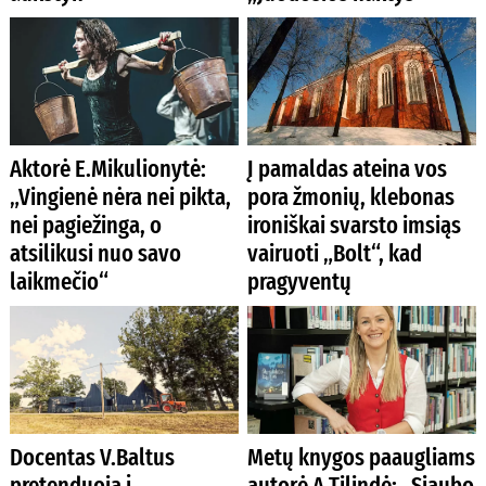
Aktorė E.Mikulionytė:
Į pamaldas ateina vos
„Vingienė nėra nei pikta,
pora žmonių, klebonas
nei pagiežinga, o
ironiškai svarsto imsiąs
atsilikusi nuo savo
vairuoti „Bolt“, kad
laikmečio“
pragyventų
Docentas V.Baltus
Metų knygos paaugliams
pretenduoja į
autorė A.Tilindė: „Siaubo