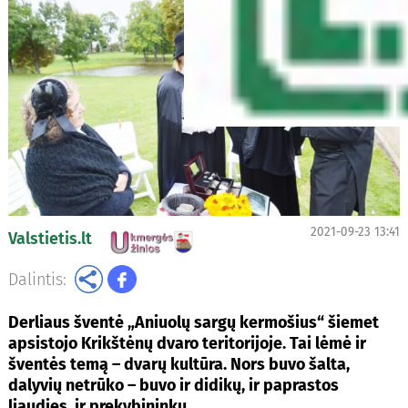
2021-09-23 13:41
Valstietis.lt
Dalintis:
Derliaus šventė „Aniuolų sargų kermošius“ šiemet
apsistojo Krikštėnų dvaro teritorijoje. Tai lėmė ir
šventės temą – dvarų kultūra. Nors buvo šalta,
dalyvių netrūko – buvo ir didikų, ir paprastos
liaudies, ir prekybininkų.