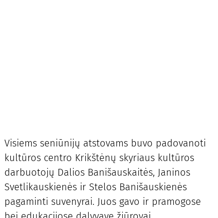
Visiems seniūnijų atstovams buvo padovanoti
kultūros centro Krikštėnų skyriaus kultūros
darbuotojų Dalios Banišauskaitės, Janinos
Svetlikauskienės ir Stelos Banišauskienės
pagaminti suvenyrai. Juos gavo ir pramogose
bei edukacijose dalyvavę žiūrovai.