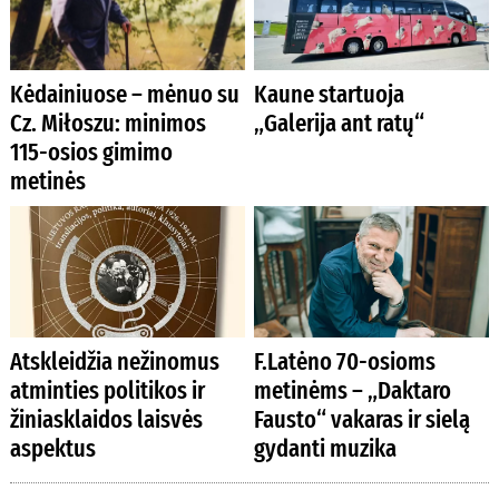
Kėdainiuose – mėnuo su
Kaune startuoja
Cz. Miłoszu: minimos
„Galerija ant ratų“
115-osios gimimo
metinės
Atskleidžia nežinomus
F.Latėno 70-osioms
atminties politikos ir
metinėms – „Daktaro
žiniasklaidos laisvės
Fausto“ vakaras ir sielą
aspektus
gydanti muzika