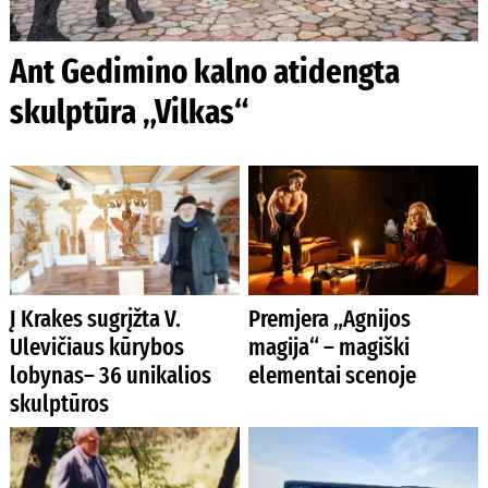
Ant Gedimino kalno atidengta
skulptūra „Vilkas“
Į Krakes sugrįžta V.
Premjera „Agnijos
Ulevičiaus kūrybos
magija“ – magiški
lobynas– 36 unikalios
elementai scenoje
skulptūros