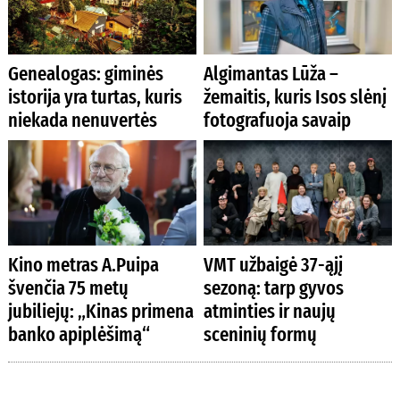
Genealogas: giminės
Algimantas Lūža –
istorija yra turtas, kuris
žemaitis, kuris Isos slėnį
niekada nenuvertės
fotografuoja savaip
Kino metras A.Puipa
VMT užbaigė 37-ąjį
švenčia 75 metų
sezoną: tarp gyvos
jubiliejų: „Kinas primena
atminties ir naujų
banko apiplėšimą“
sceninių formų