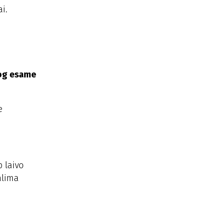
i.
jog esame
e
p laivo
alima