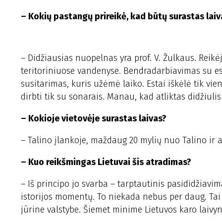
– Kokių pastangų prireikė, kad būtų surastas laiv
– Didžiausias nuopelnas yra prof. V. Žulkaus. Reikė
teritoriniuose vandenyse. Bendradarbiavimas su esta
susitarimas, kuris užėmė laiko. Estai iškėlė tik vien
dirbti tik su sonarais. Manau, kad atliktas didžiu
– Kokioje vietovėje surastas laivas?
– Talino įlankoje, maždaug 20 mylių nuo Talino ir 
– Kuo reikšmingas Lietuvai šis atradimas?
– Iš principo jo svarba – tarptautinis pasididžiavima
istorijos momentų. To niekada nebus per daug. T
jūrine valstybe. Šiemet minime Lietuvos karo laivyn