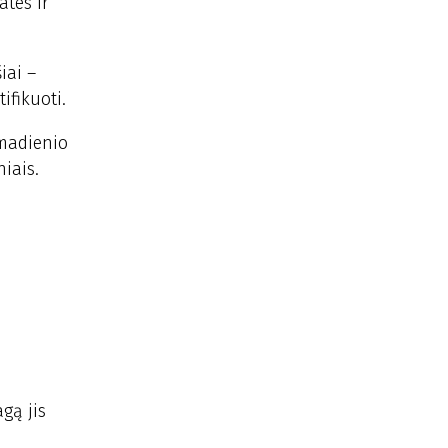
ates ir
iai –
ifikuoti.
kmadienio
iais.
gą jis