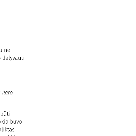
au ne
ė dalyvauti
s karo
 būti
okia buvo
aliktas