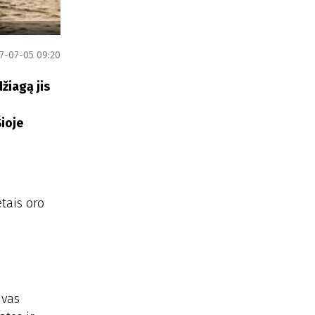
7-07-05 09:20
žiagą jis
ioje
tais oro
ivas