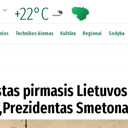
+22°C
nios
Technikos kiemas
Kultūra
Regionai
Sodyba
stas pirmasis Lietuvos
s „Prezidentas Smeton