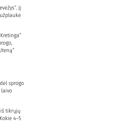
vėžys“. Jį
g užplaukė
„Kretinga“
progo,
„Uteną“
odėl sprogo
 laivo
iš tikrųjų
 Kokie 4–5