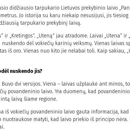
o didžiausio tarpukario Lietuvos prekybinio laivo „Pane
 metrus. Jo istorija su karu niekaip nesusijusi, jis tiesio
džiausią tarpukario prekybinį laivą.
 ir „Kretingos“. „Uteną“ jau atradome. Laivai „Utena“ ir 
bu nuskendo dėl vokiečių karinių veiksmų. Vienas laivas s
 iš oro. Vienas nuo kito jie nelabai toli. Kaip sakiau, 
odėl nuskendo jis?
. Buvo dvi versijos. Viena – laivas užplaukė ant minos, t
ečių povandeninio laivo. Yra duomenų, kad povandeninio
intą laivą šiame regione.
ina iš vokiečių povandeninio laivo gauta informacija, kad 
 nuotraukose matyti, kad laivo priekio iš principo nėra.
i.