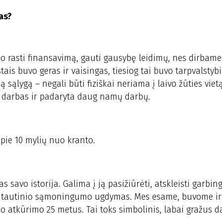
as?
jo rasti finansavimą, gauti gausybę leidimų, nes dirbame 
is buvo geras ir vaisingas, tiesiog tai buvo tarpvalstybi
ą sąlygą – negali būti fiziškai neriama į laivo žūties viet
lis darbas ir padaryta daug namų darbų.
apie 10 mylių nuo kranto.
s savo istorija. Galima į ją pasižiūrėti, atskleisti garbing
ai tautinio sąmoningumo ugdymas. Mes esame, buvome ir
o atkūrimo 25 metus. Tai toks simbolinis, labai gražus d