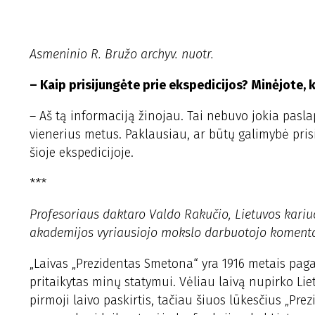
Asmeninio R. Bružo archyv. nuotr.
– Kaip prisijungėte prie ekspedicijos? Minėjote, 
– Aš tą informaciją žinojau. Tai nebuvo jokia pasla
vienerius metus. Paklausiau, ar būtų galimybė pris
šioje ekspedicijoje.
***
Profesoriaus daktaro Valdo Rakučio, Lietuvos kari
akademijos vyriausiojo mokslo darbuotojo komentara
„Laivas „Prezidentas Smetona“ yra 1916 metais pagam
pritaikytas minų statymui. Vėliau laivą nupirko Li
pirmoji laivo paskirtis, tačiau šiuos lūkesčius „Pre