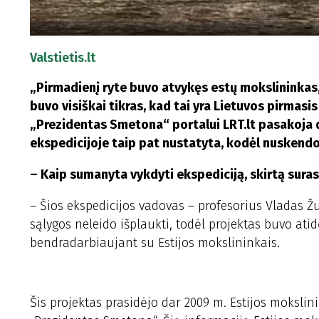
Valstietis.lt
„Pirmadienį ryte buvo atvykęs estų mokslininkas,
buvo visiškai tikras, kad tai yra Lietuvos pirmasis 
„Prezidentas Smetona“ portalui LRT.lt pasakoja d
ekspedicijoje taip pat nustatyta, kodėl nuskendo 
– Kaip sumanyta vykdyti ekspediciją, skirtą sura
– Šios ekspedicijos vadovas – profesorius Vladas Ž
sąlygos neleido išplaukti, todėl projektas buvo ati
bendradarbiaujant su Estijos mokslininkais.
Šis projektas prasidėjo dar 2009 m. Estijos mokslini