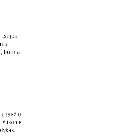
Estijos
nis
ą, būtina
ų, gražių
 išlikome
alykas.