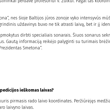
lininkai perdavė profesoriui V. Žulkui. Pagal tas koordin
tona“, nes šioje Baltijos jūros zonoje vyko intensyvūs mūš
rindinis uždavinys buvo ne tik atrasti laivą, bet ir jį ident
apmokytus dirbti specialiais sonarais. Šiuos sonarus se
s. Gautą informaciją reikėjo palyginti su turimais brėžin
 „Prezidentas Smetona“.
spedicijos ieškomas laivas?
kuris pirmasis rado laivo koordinates. Peržiūrėjęs medžia
aro laivyno laivas.