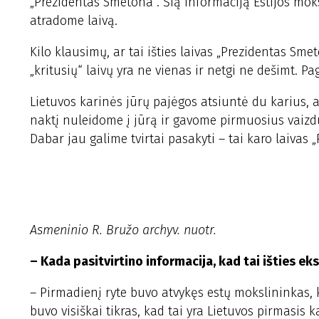
„Prezidentas Smetona“. Šią informaciją Estijos moks
atradome laivą.
Kilo klausimų, ar tai išties laivas „Prezidentas Sme
„kritusių“ laivų yra ne vienas ir netgi ne dešimt. Pag
Lietuvos karinės jūrų pajėgos atsiuntė du karius, 
naktį nuleidome į jūrą ir gavome pirmuosius vaizdu
Dabar jau galime tvirtai pasakyti – tai karo laivas
Asmeninio R. Bružo archyv. nuotr.
– Kada pasitvirtino informacija, kad tai išties ek
– Pirmadienį ryte buvo atvykęs estų mokslininkas, 
buvo visiškai tikras, kad tai yra Lietuvos pirmasis k