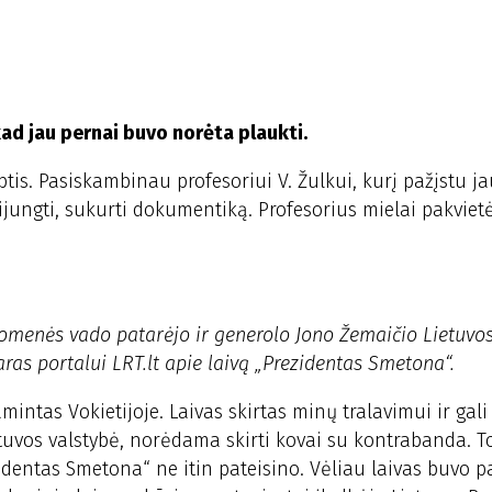
kad jau pernai buvo norėta plaukti.
ptis. Pasiskambinau profesoriui V. Žulkui, kurį pažįstu j
ijungti, sukurti dokumentiką. Profesorius mielai pakviet
uomenės vado patarėjo ir generolo Jono Žemaičio Lietuvo
s portalui LRT.lt apie laivą „Prezidentas Smetona“.
intas Vokietijoje. Laivas skirtas minų tralavimui ir gali
etuvos valstybė, norėdama skirti kovai su kontrabanda. T
zidentas Smetona“ ne itin pateisino. Vėliau laivas buvo p