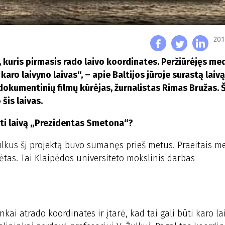
201
 kuris pirmasis rado laivo koordinates. Peržiūrėjęs
med
karo laivyno laivas“, – apie Baltijos jūroje surastą laivą
okumentinių filmų kūrėjas, žurnalistas Rimas Bružas. Š
šis laivas.
sti laivą „Prezidentas Smetona“?
ulkus šį projektą buvo sumanęs prieš metus. Praeitais me
dėtas. Tai Klaipėdos universiteto mokslinis darbas
nkai atrado koordinates ir įtarė, kad tai gali būti karo la