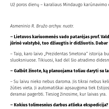
Už poros dienų – karaliaus Mindaugo karūnavimo di
Asmeninio R. Bružo archyv. nuotr.
– Lietuvos kariuomenės vado patarėjas prof. Vald
jūrinė valstybė, tuo džiaugtis ir didžiuotis. Dabar
– Taip, karo laivo „Prezidentas Smetona“ istorija b
sluoksniuose. Tikiuosi, kad dėl šio atradimo dides
– Galbūt žinote, ką planuojama toliau daryti su la
– Su laivu nieko nebus daroma. Jis tikrai nebus keli
žūties vieta. Ji automatiškai apsaugoma tiek Estijos
deramai pagerbti. Tiesiog žinosime, kur laivas yra.
– Kokius tolimesnius darbus atlieka ekspedicija?