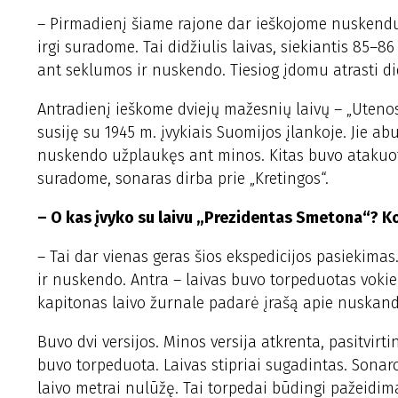
– Pirmadienį šiame rajone dar ieškojome nuskendusi
irgi suradome. Tai didžiulis laivas, siekiantis 85–86
ant seklumos ir nuskendo. Tiesiog įdomu atrasti di
Antradienį ieškome dviejų mažesnių laivų – „Utenos“
susiję su 1945 m. įvykiais Suomijos įlankoje. Jie a
nuskendo užplaukęs ant minos. Kitas buvo atakuotas
suradome, sonaras dirba prie „Kretingos“.
– O kas įvyko su laivu „Prezidentas Smetona“? K
– Tai dar vienas geras šios ekspedicijos pasiekimas
ir nuskendo. Antra – laivas buvo torpeduotas voki
kapitonas laivo žurnale padarė įrašą apie nuskand
Buvo dvi versijos. Minos versija atkrenta, pasitvirt
buvo torpeduota. Laivas stipriai sugadintas. Sonaro
laivo metrai nulūžę. Tai torpedai būdingi pažeidima