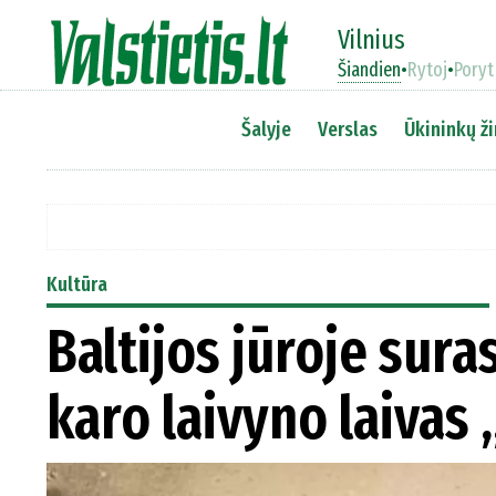
Vilnius
Šiandien
•
Rytoj
•
Poryt
Šalyje
Verslas
Ūkininkų ži
Kultūra
Baltijos jūroje sura
karo laivyno laiva