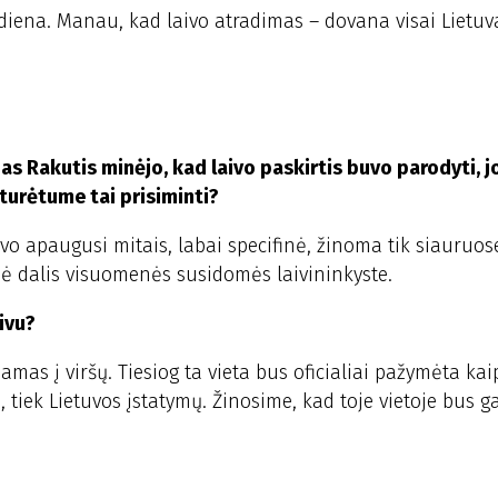
ena. Manau, kad laivo atradimas – dovana visai Lietuva
as Rakutis minėjo, kad laivo paskirtis buvo parodyti, 
 turėtume tai prisiminti?
uvo apaugusi mitais, labai specifinė, žinoma tik siauruos
nė dalis visuomenės susidomės laivininkyste.
ivu?
amas į viršų. Tiesiog ta vieta bus oficialiai pažymėta kai
, tiek Lietuvos įstatymų. Žinosime, kad toje vietoje bus g