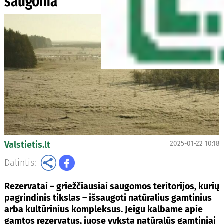
saugoma
Valstietis.lt
2025-01-22 10:18
Dalintis:
Rezervatai – griežčiausiai saugomos teritorijos, kurių
pagrindinis tikslas – išsaugoti natūralius gamtinius
arba kultūrinius kompleksus. Jeigu kalbame apie
gamtos rezervatus, juose vyksta natūralūs gamtiniai