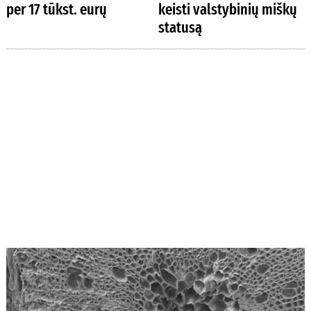
per 17 tūkst. eurų
keisti valstybinių miškų
statusą