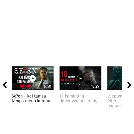
17:50
12:25
Se7en – kai tamsa
10 įsimintinų
„Septynių Kar
tampa meno kūriniu
detektyvinių serialų
Riteris" – kai
paprastumas 