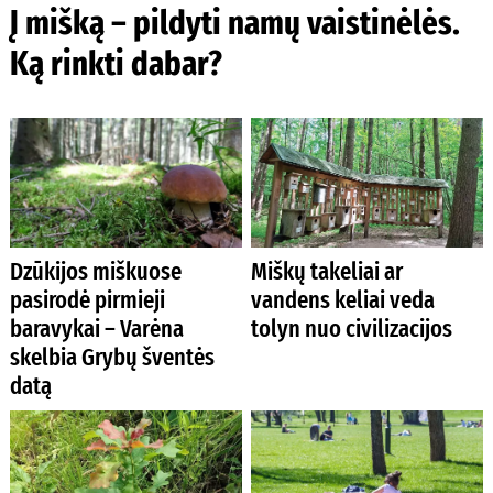
Į mišką – pildyti namų vaistinėlės.
Ką rinkti dabar?
Dzūkijos miškuose
Miškų takeliai ar
pasirodė pirmieji
vandens keliai veda
baravykai – Varėna
tolyn nuo civilizacijos
skelbia Grybų šventės
datą