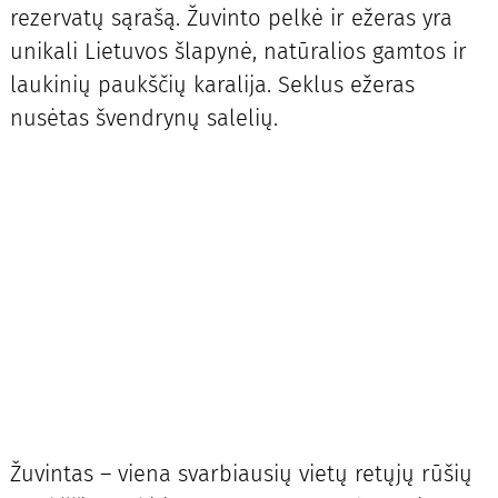
rezervatų sąrašą. Žuvinto pelkė ir ežeras yra
unikali Lietuvos šlapynė, natūralios gamtos ir
laukinių paukščių karalija. Seklus ežeras
nusėtas švendrynų salelių.
Žuvintas – viena svarbiausių vietų retųjų rūšių