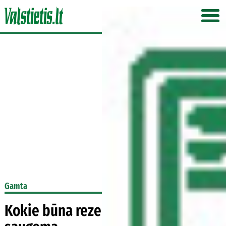
Gamta
Kokie būna rezervatai ir kas juose