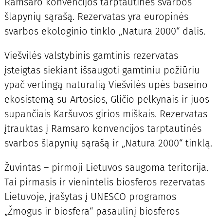
Ramsaro konvencijos tarptautinės svarbos
šlapynių sąrašą. Rezervatas yra europinės
svarbos ekologinio tinklo „Natura 2000“ dalis.
Viešvilės valstybinis gamtinis rezervatas
įsteigtas siekiant išsaugoti gamtiniu požiūriu
ypač vertingą natūralią Viešvilės upės baseino
ekosistemą su Artosios, Gličio pelkynais ir juos
supančiais Karšuvos girios miškais. Rezervatas
įtrauktas į Ramsaro konvencijos tarptautinės
svarbos šlapynių sąrašą ir „Natura 2000“ tinklą.
Žuvintas – pirmoji Lietuvos saugoma teritorija.
Tai pirmasis ir vienintelis biosferos rezervatas
Lietuvoje, įrašytas į UNESCO programos
„Žmogus ir biosfera“ pasaulinį biosferos