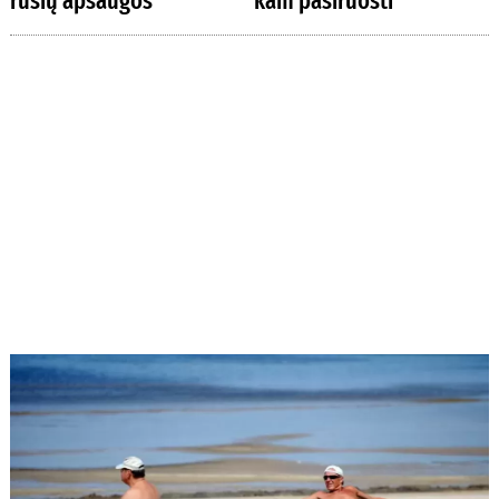
rūšių apsaugos
kam pasiruošti