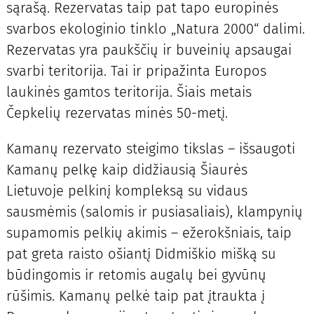
sąrašą. Rezervatas taip pat tapo europinės
svarbos ekologinio tinklo „Natura 2000“ dalimi.
Rezervatas yra paukščių ir buveinių apsaugai
svarbi teritorija. Tai ir pripažinta Europos
laukinės gamtos teritorija. Šiais metais
Čepkelių rezervatas minės 50-metį.
Kamanų rezervato steigimo tikslas – išsaugoti
Kamanų pelkę kaip didžiausią Šiaurės
Lietuvoje pelkinį kompleksą su vidaus
sausmėmis (salomis ir pusiasaliais), klampynių
supamomis pelkių akimis – ežerokšniais, taip
pat greta raisto ošiantį Didmiškio mišką su
būdingomis ir retomis augalų bei gyvūnų
rūšimis. Kamanų pelkė taip pat įtraukta į