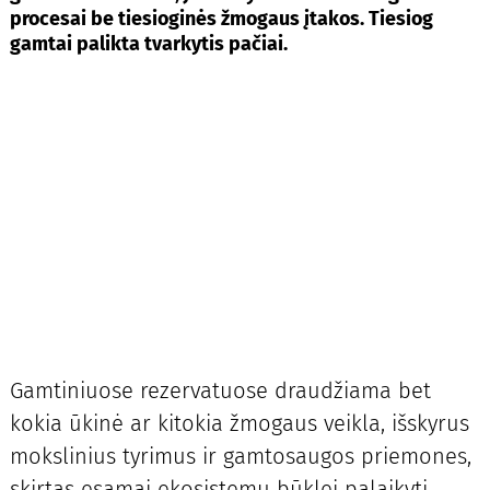
procesai be tiesioginės žmogaus įtakos. Tiesiog
gamtai palikta tvarkytis pačiai.
Gamtiniuose rezervatuose draudžiama bet
kokia ūkinė ar kitokia žmogaus veikla, išskyrus
mokslinius tyrimus ir gamtosaugos priemones,
skirtas esamai ekosistemų būklei palaikyti,