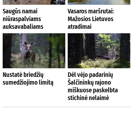
Saugūs namai
Vasaros maršrutai:
niūraspalviams
Mažosios Lietuvos
auksavabaliams
atradimai
Nustatė briedžių
Dėl vėjo padarinių
sumedžiojimo limitą
Šalčininkų rajono
miškuose paskelbta
stichinė nelaimė