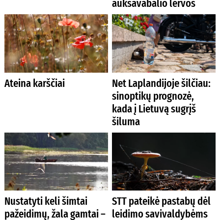
auksavabalio lervos
Ateina karščiai
Net Laplandijoje šilčiau:
sinoptikų prognozė,
kada į Lietuvą sugrįš
šiluma
Nustatyti keli šimtai
STT pateikė pastabų dėl
pažeidimų, žala gamtai –
leidimo savivaldybėms