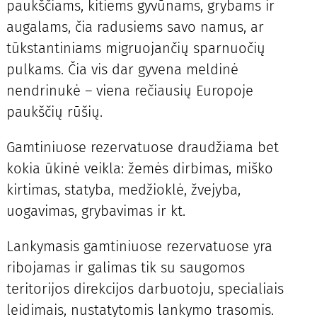
paukščiams, kitiems gyvūnams, grybams ir
augalams, čia radusiems savo namus, ar
tūkstantiniams migruojančių sparnuočių
pulkams. Čia vis dar gyvena meldinė
nendrinukė – viena rečiausių Europoje
paukščių rūšių.
Gamtiniuose rezervatuose draudžiama bet
kokia ūkinė veikla: žemės dirbimas, miško
kirtimas, statyba, medžioklė, žvejyba,
uogavimas, grybavimas ir kt.
Lankymasis gamtiniuose rezervatuose yra
ribojamas ir galimas tik su saugomos
teritorijos direkcijos darbuotoju, specialiais
leidimais, nustatytomis lankymo trasomis.