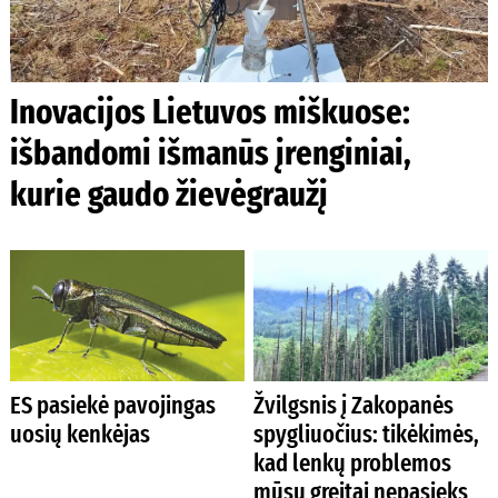
Inovacijos Lietuvos miškuose:
išbandomi išmanūs įrenginiai,
kurie gaudo žievėgraužį
ES pasiekė pavojingas
Žvilgsnis į Zakopanės
uosių kenkėjas
spygliuočius: tikėkimės,
kad lenkų problemos
mūsų greitai nepasieks