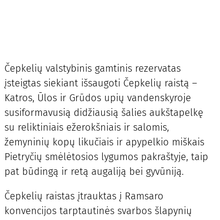
Čepkelių valstybinis gamtinis rezervatas
įsteigtas siekiant išsaugoti Čepkelių raistą –
Katros, Ūlos ir Grūdos upių vandenskyroje
susiformavusią didžiausią šalies aukštapelkę
su reliktiniais ežerokšniais ir salomis,
žemyninių kopų likučiais ir apypelkio miškais
Pietryčių smėlėtosios lygumos pakraštyje, taip
pat būdingą ir retą augaliją bei gyvūniją.
Čepkelių raistas įtrauktas į Ramsaro
konvencijos tarptautinės svarbos šlapynių