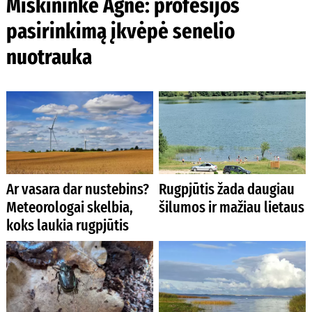
Miškininkė Agnė: profesijos
pasirinkimą įkvėpė senelio
nuotrauka
Ar vasara dar nustebins?
Rugpjūtis žada daugiau
Meteorologai skelbia,
šilumos ir mažiau lietaus
koks laukia rugpjūtis