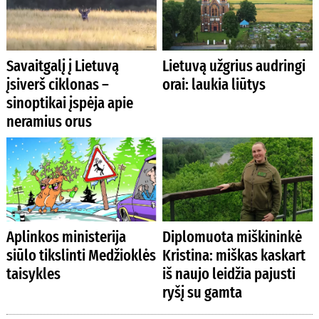
Savaitgalį į Lietuvą
Lietuvą užgrius audringi
įsiverš ciklonas –
orai: laukia liūtys
sinoptikai įspėja apie
neramius orus
Aplinkos ministerija
Diplomuota miškininkė
siūlo tikslinti Medžioklės
Kristina: miškas kaskart
taisykles
iš naujo leidžia pajusti
ryšį su gamta