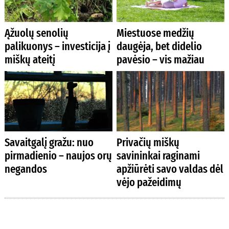
Ąžuolų senolių
Miestuose medžių
palikuonys – investicija į
daugėja, bet didelio
miškų ateitį
pavėsio – vis mažiau
Savaitgalį gražu: nuo
Privačių miškų
pirmadienio – naujos orų
savininkai raginami
negandos
apžiūrėti savo valdas dėl
vėjo pažeidimų