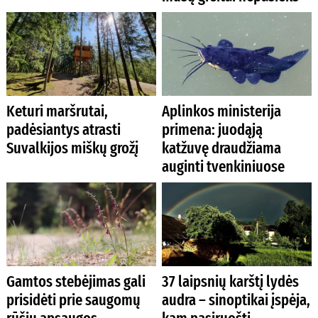
Keturi maršrutai,
Aplinkos ministerija
padėsiantys atrasti
primena: juodąją
Suvalkijos miškų grožį
katžuvę draudžiama
auginti tvenkiniuose
Gamtos stebėjimas gali
37 laipsnių karštį lydės
prisidėti prie saugomų
audra – sinoptikai įspėja,