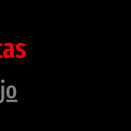
tas
jo