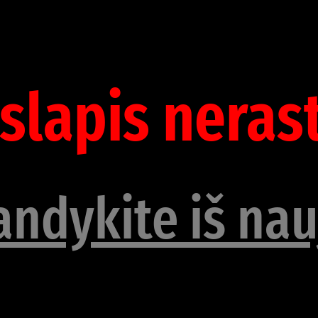
slapis neras
andykite iš nau