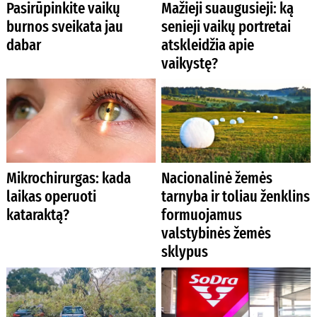
Pasirūpinkite vaikų
Mažieji suaugusieji: ką
burnos sveikata jau
senieji vaikų portretai
dabar
atskleidžia apie
vaikystę?
Mikrochirurgas: kada
Nacionalinė žemės
laikas operuoti
tarnyba ir toliau ženklins
kataraktą?
formuojamus
valstybinės žemės
sklypus