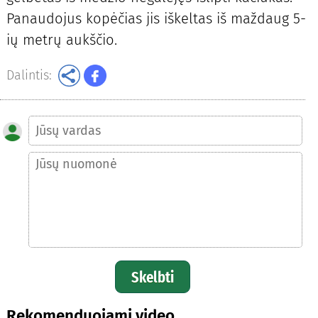
Panaudojus kopėčias jis iškeltas iš maždaug 5-
ių metrų aukščio.
Dalintis:
Skelbti
Rekomenduojami video