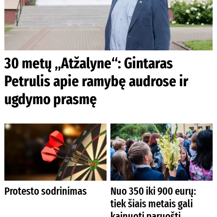
30 metų „Atžalyne“: Gintaras
Petrulis apie ramybę audrose ir
ugdymo prasmę
Protesto sodrinimas
Nuo 350 iki 900 eurų:
tiek šiais metais gali
kainuoti paruošti