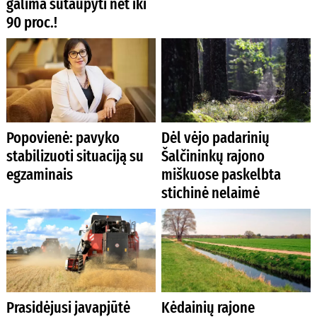
galima sutaupyti net iki
90 proc.!
Popovienė: pavyko
Dėl vėjo padarinių
stabilizuoti situaciją su
Šalčininkų rajono
egzaminais
miškuose paskelbta
stichinė nelaimė
Prasidėjusi javapjūtė
Kėdainių rajone