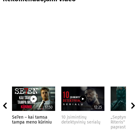
17:50
12:25
Se7en – kai tamsa
10 įsimintinų
„Septynių Kar
tampa meno kūriniu
detektyvinių serialų
Riteris" – kai
paprastumas 