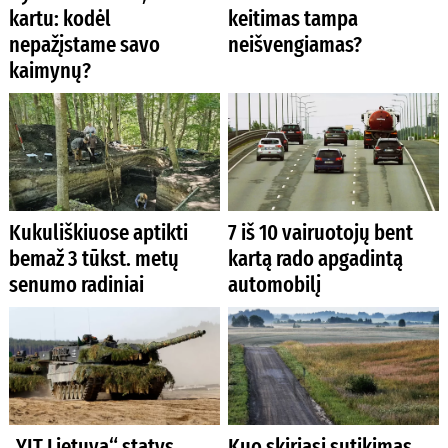
kartu: kodėl
keitimas tampa
nepažįstame savo
neišvengiamas?
kaimynų?
Kukuliškiuose aptikti
7 iš 10 vairuotojų bent
bemaž 3 tūkst. metų
kartą rado apgadintą
senumo radiniai
automobilį
„YIT Lietuva“ statys
Kuo skiriasi sutikimas