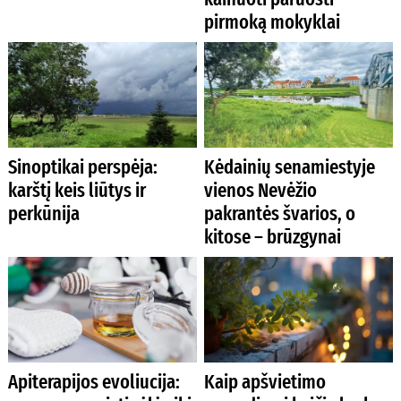
pirmoką mokyklai
Sinoptikai perspėja:
Kėdainių senamiestyje
karštį keis liūtys ir
vienos Nevėžio
perkūnija
pakrantės švarios, o
kitose – brūzgynai
Apiterapijos evoliucija:
Kaip apšvietimo