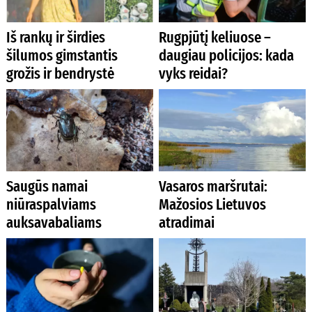
Iš rankų ir širdies
Rugpjūtį keliuose –
šilumos gimstantis
daugiau policijos: kada
grožis ir bendrystė
vyks reidai?
Saugūs namai
Vasaros maršrutai:
niūraspalviams
Mažosios Lietuvos
auksavabaliams
atradimai