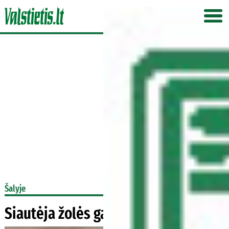
Šalyje
Siautėja žolės gaisrai