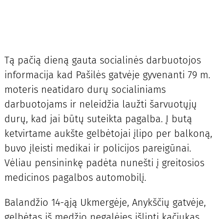
Tą pačią dieną gauta socialinės darbuotojos
informacija kad Pašilės gatvėje gyvenanti 79 m.
moteris neatidaro durų socialiniams
darbuotojams ir neleidžia laužti šarvuotųjų
durų, kad jai būtų suteikta pagalba. Į butą
ketvirtame aukšte gelbėtojai įlipo per balkoną,
buvo įleisti medikai ir policijos pareigūnai.
Vėliau pensininkę padėta nunešti į greitosios
medicinos pagalbos automobilį.
Balandžio 14-ąją Ukmergėje, Anykščių gatvėje,
gelbėtas iš medžio negalėjęs išlipti kačiukas.