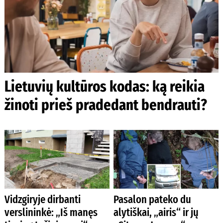
Lietuvių kultūros kodas: ką reikia
žinoti prieš pradedant bendrauti?
Vidzgiryje dirbanti
Pasalon pateko du
verslininkė: „Iš manęs
alytiškai, „airis“ ir jų