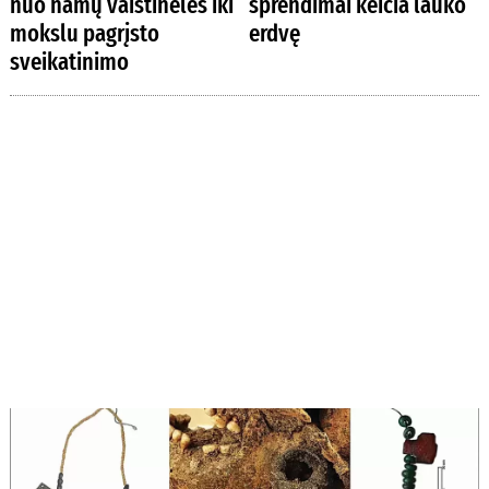
nuo namų vaistinėlės iki
sprendimai keičia lauko
mokslu pagrįsto
erdvę
sveikatinimo