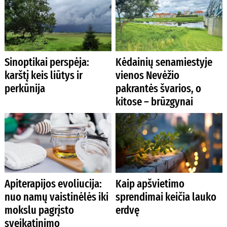
Sinoptikai perspėja:
Kėdainių senamiestyje
karštį keis liūtys ir
vienos Nevėžio
perkūnija
pakrantės švarios, o
kitose – brūzgynai
Apiterapijos evoliucija:
Kaip apšvietimo
nuo namų vaistinėlės iki
sprendimai keičia lauko
mokslu pagrįsto
erdvę
sveikatinimo