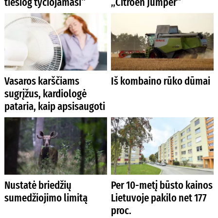
tiesiog tyčiojamasi“
„Citroen Jumper“
Vasaros karščiams
Iš kombaino rūko dūmai
sugrįžus, kardiologė
pataria, kaip apsisaugoti
Nustatė briedžių
Per 10-metį būsto kainos
sumedžiojimo limitą
Lietuvoje pakilo net 177
proc.