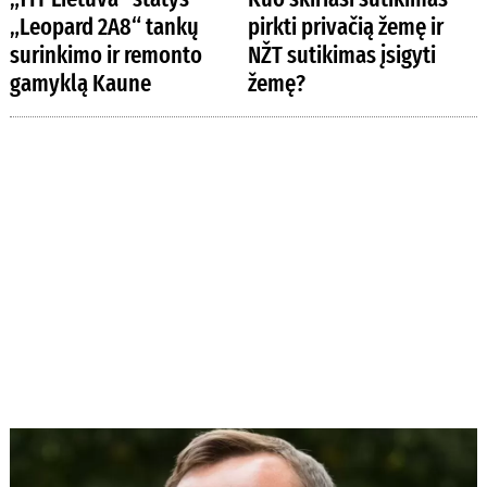
„Leopard 2A8“ tankų
pirkti privačią žemę ir
surinkimo ir remonto
NŽT sutikimas įsigyti
gamyklą Kaune
žemę?