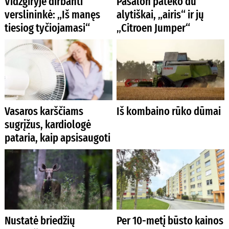
Vidzgiryje dirbanti
Pasalon pateko du
verslininkė: „Iš manęs
alytiškai, „airis“ ir jų
tiesiog tyčiojamasi“
„Citroen Jumper“
Vasaros karščiams
Iš kombaino rūko dūmai
sugrįžus, kardiologė
pataria, kaip apsisaugoti
Nustatė briedžių
Per 10-metį būsto kainos