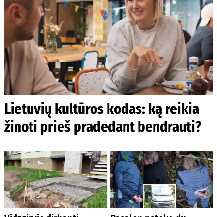
Lietuvių kultūros kodas: ką reikia
žinoti prieš pradedant bendrauti?