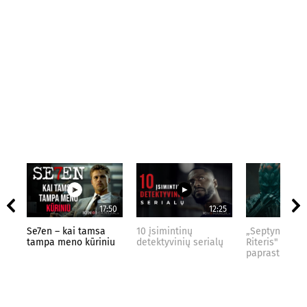
17:50
12:25
Se7en – kai tamsa
10 įsimintinų
„Septynių Kar
tampa meno kūriniu
detektyvinių serialų
Riteris" – kai
paprastumas 