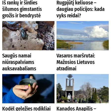
Iš rankų ir širdies
Rugpjūtį keliuose –
šilumos gimstantis
daugiau policijos: kada
grožis ir bendrystė
vyks reidai?
Saugūs namai
Vasaros maršrutai:
niūraspalviams
Mažosios Lietuvos
auksavabaliams
atradimai
Kodėl geležies rodikliai
Kanados Anapilis –