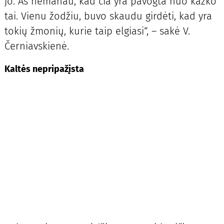
jo. Aš nemanau, kad čia yra pavogta nuo kažko
tai. Vienu žodžiu, buvo skaudu girdėti, kad yra
tokių žmonių, kurie taip elgiasi“, – sakė V.
Černiavskienė.
Kaltės nepripažįsta