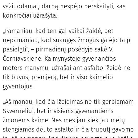
važiuodama į darbą nespėjo perskaityti, kas
konkrečiai užrašyta.
„Pamaniau, kad ten gal vaikai žaidė, bet
nepamaniau, kad suaugęs žmogus galėjo taip
pasielgti“, – pirmadienį posėdyje sakė V.
Černiavskienė. Kaimynystėje gyvenančios
moters manymu, užrašai ant asfalto įžeidė ne
tik buvusį premjerą, bet ir viso kaimelio
gyventojus.
„Aš manau, kad čia įžeidimas ne tik gerbiamam
Skverneliui, bet ir visiems gyvenantiems
žmonėms kaime. Nes mes jau kiek jau metų
stengiamės dėl to asfalto ir čia truputį gavome