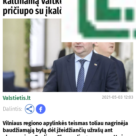
kaltinamą Vaitkevičių įvykio vietoje
pričiupo su įkalčiais: „Dažai jūsų?“
Valstietis.lt
2021-05-03 12:03
Dalintis:
Vilniaus regiono apylinkės teismas toliau nagrinėja
baudžiamąją bylą dėl įžeidžiančių užrašų ant