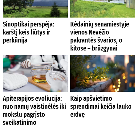
Sinoptikai perspėja:
Kėdainių senamiestyje
karštį keis liūtys ir
vienos Nevėžio
perkūnija
pakrantės švarios, o
kitose – brūzgynai
Apiterapijos evoliucija:
Kaip apšvietimo
nuo namų vaistinėlės iki
sprendimai keičia lauko
mokslu pagrįsto
erdvę
sveikatinimo