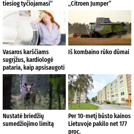
tiesiog tyčiojamasi“
„Citroen Jumper“
Vasaros karščiams
Iš kombaino rūko dūmai
sugrįžus, kardiologė
pataria, kaip apsisaugoti
Nustatė briedžių
Per 10-metį būsto kainos
sumedžiojimo limitą
Lietuvoje pakilo net 177
proc.