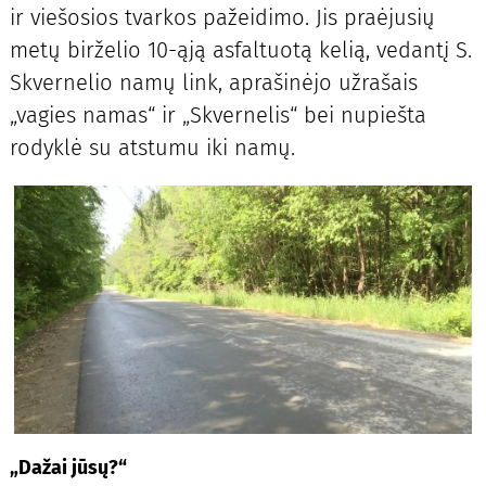
ir viešosios tvarkos pažeidimo. Jis praėjusių
metų birželio 10-ąją asfaltuotą kelią, vedantį S.
Skvernelio namų link, aprašinėjo užrašais
„vagies namas“ ir „Skvernelis“ bei nupiešta
rodyklė su atstumu iki namų.
„Dažai jūsų?“