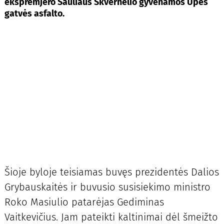
ekspremjero Sauliaus Skvernelio gyvenamos Upės
gatvės asfalto.
Šioje byloje teisiamas buvęs prezidentės Dalios
Grybauskaitės ir buvusio susisiekimo ministro
Roko Masiulio patarėjas Gediminas
Vaitkevičius. Jam pateikti kaltinimai dėl šmeižto