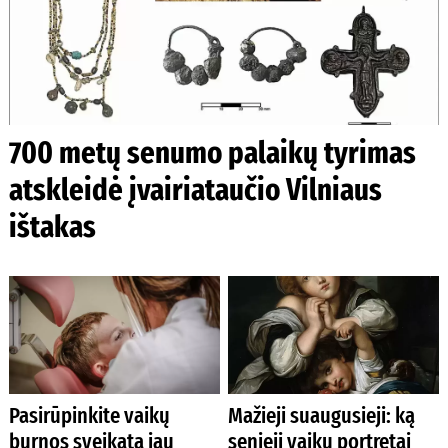
700 metų senumo palaikų tyrimas
atskleidė įvairiataučio Vilniaus
ištakas
Pasirūpinkite vaikų
Mažieji suaugusieji: ką
burnos sveikata jau
senieji vaikų portretai