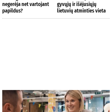
negerėja net vartojant
gyvųjų ir išėjusiųjų
papildus?
lietuvių atminties vieta