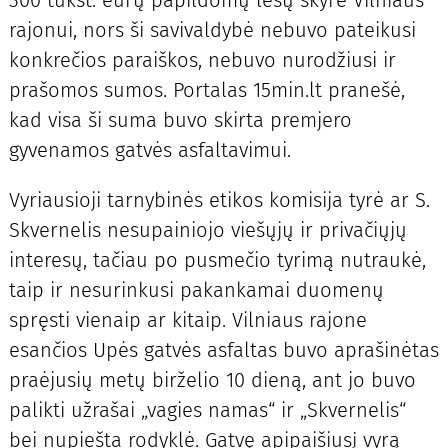
rajonui, nors ši savivaldybė nebuvo pateikusi
konkrečios paraiškos, nebuvo nurodžiusi ir
prašomos sumos. Portalas 15min.lt pranešė,
kad visa ši suma buvo skirta premjero
gyvenamos gatvės asfaltavimui.
Vyriausioji tarnybinės etikos komisija tyrė ar S.
Skvernelis nesupainiojo viešųjų ir privačiųjų
interesų, tačiau po pusmečio tyrimą nutraukė,
taip ir nesurinkusi pakankamai duomenų
spręsti vienaip ar kitaip. Vilniaus rajone
esančios Upės gatvės asfaltas buvo aprašinėtas
praėjusių metų birželio 10 dieną, ant jo buvo
palikti užrašai „vagies namas“ ir „Skvernelis“
bei nupiešta rodyklė. Gatvę apipaišiusį vyrą