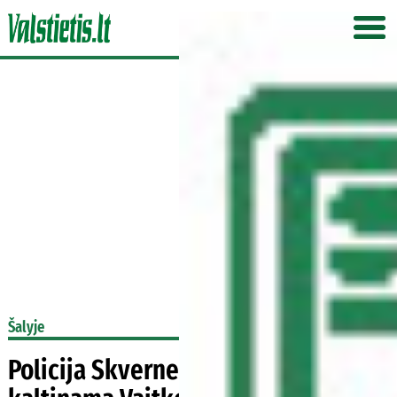
Šalyje
Policija Skvernelio gatvę apipaišius