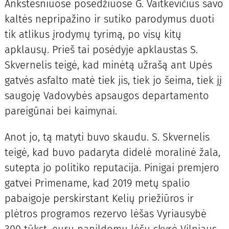
Ankstesniuose posėdžiuose G. Vaitkevičius savo
kaltės nepripažino ir sutiko parodymus duoti
tik atlikus įrodymų tyrimą, po visų kitų
apklausų. Prieš tai posėdyje apklaustas S.
Skvernelis teigė, kad minėtą užrašą ant Upės
gatvės asfalto matė tiek jis, tiek jo šeima, tiek jį
saugoję Vadovybės apsaugos departamento
pareigūnai bei kaimynai.
Anot jo, tą matyti buvo skaudu. S. Skvernelis
teigė, kad buvo padaryta didelė moralinė žala,
sutepta jo politiko reputacija. Pinigai premjero
gatvei Primename, kad 2019 metų spalio
pabaigoje perskirstant Kelių priežiūros ir
plėtros programos rezervo lėšas Vyriausybė
300 tūkst. eurų papildomų lėšų skyrė Vilniaus