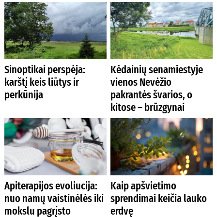
Sinoptikai perspėja:
Kėdainių senamiestyje
karštį keis liūtys ir
vienos Nevėžio
perkūnija
pakrantės švarios, o
kitose – brūzgynai
Apiterapijos evoliucija:
Kaip apšvietimo
nuo namų vaistinėlės iki
sprendimai keičia lauko
mokslu pagrįsto
erdvę