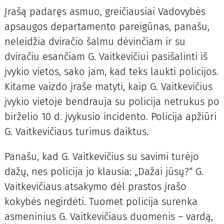
Įrašą padaręs asmuo, greičiausiai Vadovybės
apsaugos departamento pareigūnas, panašu,
neleidžia dviračio šalmu dėvinčiam ir su
dviračiu esančiam G. Vaitkevičiui pasišalinti iš
įvykio vietos, sako jam, kad teks laukti policijos.
Kitame vaizdo įraše matyti, kaip G. Vaitkevičius
įvykio vietoje bendrauja su policija netrukus po
birželio 10 d. įvykusio incidento. Policija apžiūri
G. Vaitkevičiaus turimus daiktus.
Panašu, kad G. Vaitkevičius su savimi turėjo
dažų, nes policija jo klausia: „Dažai jūsų?“ G.
Vaitkevičiaus atsakymo dėl prastos įrašo
kokybės negirdėti. Tuomet policija surenka
asmeninius G. Vaitkevičiaus duomenis – vardą,