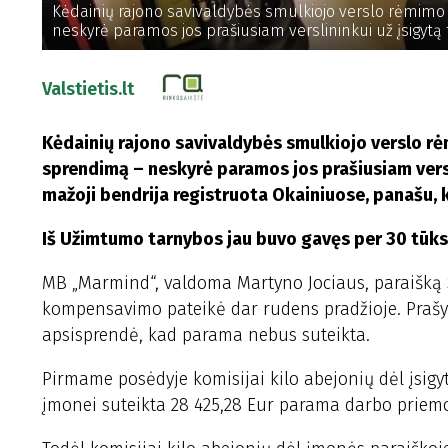
Kėdainių rajono savivaldybės smulkiojo verslo rėmimo 
neskyrė paramos jos prašiusiam verslininkui už įsigytą 
Valstietis.lt
Kėdainių rajono savivaldybės smulkiojo verslo rė
sprendimą – neskyrė paramos jos prašiusiam versl
mažoji bendrija registruota Okainiuose, panašu,
Iš Užimtumo tarnybos jau buvo gavęs per 30 tūks
MB „Marmind“, valdoma Martyno Jociaus, paraišką S
kompensavimo pateikė dar rudens pradžioje. Prašym
apsisprendė, kad parama nebus suteikta.
Pirmame posėdyje komisijai kilo abejonių dėl įsigyt
įmonei suteikta 28 425,28 Eur parama darbo priem