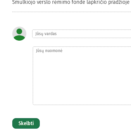
Smulkiojo verslo rėmimo fonde lapkričio pradžioje d
Skelbti