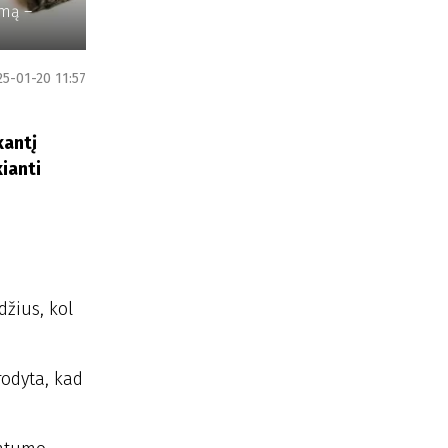
imą –
25-01-20 11:57
kantį
ianti
žius, kol
rodyta, kad