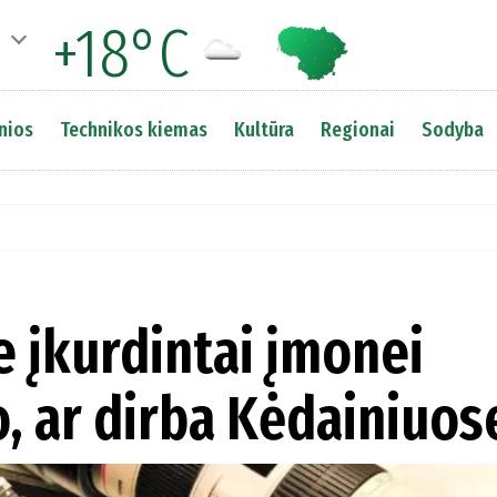
+18°C
nios
Technikos kiemas
Kultūra
Regionai
Sodyba
 įkurdintai įmonei
, ar dirba Kėdainiuos