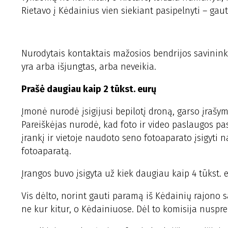
Rietavo į Kėdainius vien siekiant pasipelnyti – gau
Nurodytais kontaktais mažosios bendrijos savininka
yra arba išjungtas, arba neveikia.
Prašė daugiau kaip 2 tūkst. eurų
Įmonė nurodė įsigijusi bepilotį droną, garso įrašym
Pareiškėjas nurodė, kad foto ir video paslaugos pas
įrankį ir vietoje naudoto seno fotoaparato įsigyti n
fotoaparatą.
Įrangos buvo įsigyta už kiek daugiau kaip 4 tūkst. 
Vis dėlto, norint gauti paramą iš Kėdainių rajono s
ne kur kitur, o Kėdainiuose. Dėl to komisija nuspr