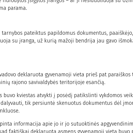
e nurodytos įsigytos įrangos – ar ji nesidubliuoja su Už
šoma parama.
o tarnybos pateiktus papildomus dokumentus, paaiškėjo
uoja su įranga, už kurią mažoji bendrija jau gavo išmok
 vadovo deklaruota gyvenamoji vieta prieš pat paraiškos 
inių rajono savivaldybės teritorijoje esančią.
is buvo kviestas atvykti į posėdį patikslinti vykdomos veik
e dalyvauti, tik persiuntė skenuotus dokumentus dėl įm
inkluose.
pinta informacija apie jo ir jo sutuoktinės apgyvendinim
 kad faktiškai deklaruota asmens gyvenamoji vieta buvo p