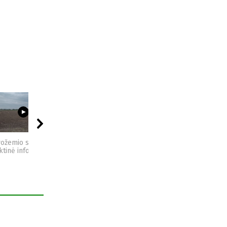
03:23
09:44
04:49
vožemio sveikata -
Sėjomaina - praktinė
Kompostas - praktinė
ktinė informacija
informacija
informacija