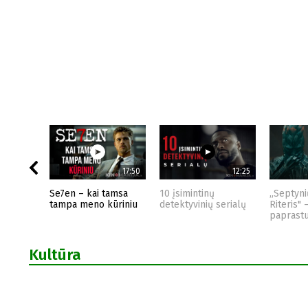
17:50
12:25
Se7en – kai tamsa
10 įsimintinų
„Septyni
tampa meno kūriniu
detektyvinių serialų
Riteris" 
paprast
Kultūra