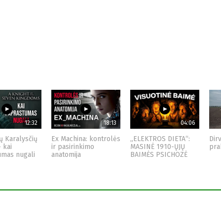
12:32
18:13
04:06
ų Karalysčių
Ex Machina: kontrolės
„ELEKTROS DIETA“:
Dir
– kai
ir pasirinkimo
MASINĖ 1910-ŲJŲ
pra
umas nugali
anatomija
BAIMĖS PSICHOZĖ