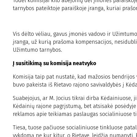
Todėl komisijai kilo abejonių dėl įmonės paraiškoj
tarnybos pateiktoje paraiškoje įranga, kuriai pra
Vis dėlto vėliau, gavus įmonės vadovo ir Užimtum
įranga, už kurią prašoma kompensacijos, nesidubli
Užimtumo tarnybos.
Į susitikimą su komisija neatvyko
Komisija taip pat nustatė, kad mažosios bendrijos
buvo pakeista iš Rietavo rajono savivaldybės į Kėda
Suabejojus, ar M. Jocius tikrai dirba Kėdainiuose, j
Kėdainių rajone pagrįstumą, bet atsisakė posėdyj
reklamos apie teikiamas paslaugas socialiniuose t
Tiesa, tuose pačiuose socialiniuose tinkluose patal
vykdomą ne kur kitur, o Rietave, leidžia numanyti,