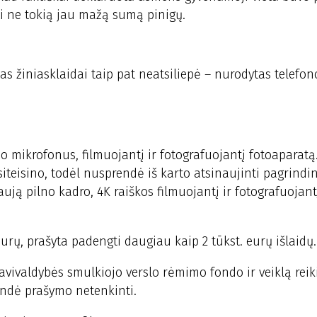
ti ne tokią jau mažą sumą pinigų.
s žiniasklaidai taip pat neatsiliepė – nurodytas telefo
o mikrofonus, filmuojantį ir fotografuojantį fotoaparatą
iteisino, todėl nusprendė iš karto atsinaujinti pagrindi
aują pilno kadro, 4K raiškos filmuojantį ir fotografuojant
eurų, prašyta padengti daugiau kaip 2 tūkst. eurų išlaidų.
avivaldybės smulkiojo verslo rėmimo fondo ir veiklą reik
endė prašymo netenkinti.