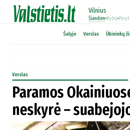
Vilnius
Šiandien
•
Rytoj
•
Poryt
Šalyje
Verslas
Ūkininkų ži
Verslas
Paramos Okainiuose
neskyrė – suabejojo