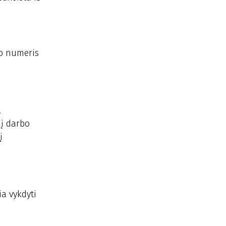
no numeris
.
nį darbo
į
ia vykdyti