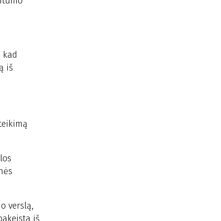
imtumo
, kad
ą iš
teikimą
los
onės
o verslą,
akeista iš