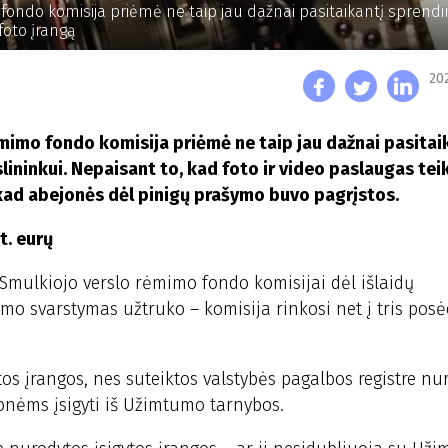
fondo komisija priėmė ne taip jau dažnai pasitaikantį sprend
foto įrangą
20
mimo fondo komisija priėmė ne taip jau dažnai pasitai
ininkui. Nepaisant to, kad foto ir video paslaugas teik
 kad abejonės dėl pinigų prašymo buvo pagrįstos.
t. eurų
mulkiojo verslo rėmimo fondo komisijai dėl išlaidų
o svarstymas užtruko – komisija rinkosi net į tris posėd
os įrangos, nes suteiktos valstybės pagalbos registre nu
onėms įsigyti iš Užimtumo tarnybos.