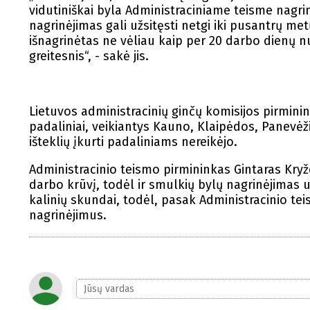
vidutiniškai byla Administraciniame teisme nagri
nagrinėjimas gali užsitęsti netgi iki pusantrų me
išnagrinėtas ne vėliau kaip per 20 darbo dienų nu
greitesnis“, - sakė jis.
Lietuvos administracinių ginčų komisijos pirmini
padaliniai, veikiantys Kauno, Klaipėdos, Panevėž
išteklių įkurti padaliniams nereikėjo.
Administracinio teismo pirmininkas Gintaras Kryže
darbo krūvį, todėl ir smulkių bylų nagrinėjimas u
kalinių skundai, todėl, pasak Administracinio te
nagrinėjimus.