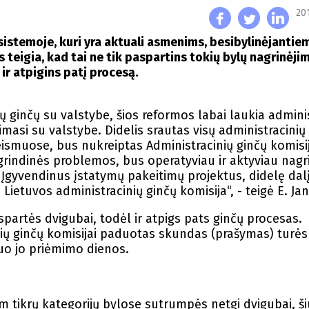
20
sistemoje, kuri yra aktuali asmenims, besibylinėjantie
 teigia, kad tai ne tik paspartins tokių bylų nagrinėjim
ir atpigins patį procesą.
ų ginčų su valstybe, šios reformos labai laukia adminis
masi su valstybe. Didelis srautas visų administracinių 
ismuose, bus nukreiptas Administracinių ginčų komisij
agrindinės problemos, bus operatyviau ir aktyviau nagr
 Įgyvendinus įstatymų pakeitimų projektus, didelę dal
Lietuvos administracinių ginčų komisija“, - teigė E. Jan
partės dvigubai, todėl ir atpigs pats ginčų procesas.
ių ginčų komisijai paduotas skundas (prašymas) turės
nuo jo priėmimo dienos.
m tikrų kategorijų bylose sutrumpės netgi dvigubai, š