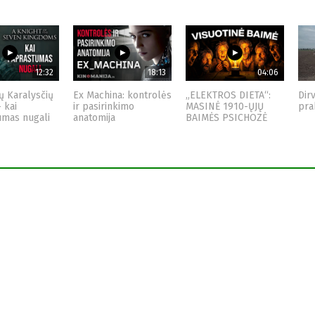
12:32
18:13
04:06
ų Karalysčių
Ex Machina: kontrolės
„ELEKTROS DIETA“:
Dir
– kai
ir pasirinkimo
MASINĖ 1910-ŲJŲ
pra
umas nugali
anatomija
BAIMĖS PSICHOZĖ