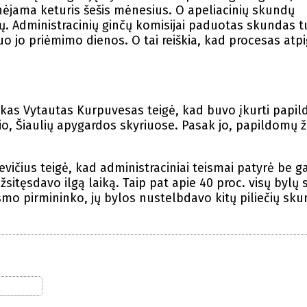
nėjama keturis šešis mėnesius. O apeliacinių skundų
tų. Administracinių ginčų komisijai paduotas skundas t
o jo priėmimo dienos. O tai reiškia, kad procesas atpi
nkas Vytautas Kurpuvesas teigė, kad buvo įkurti papi
io, Šiaulių apygardos skyriuose. Pasak jo, papildomų
vičius teigė, kad administraciniai teismai patyrė be ga
žsitęsdavo ilgą laiką. Taip pat apie 40 proc. visų bylų
ismo pirmininko, jų bylos nustelbdavo kitų piliečių sk