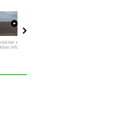
03:23
09:44
04:49
vožemio sveikata -
Sėjomaina - praktinė
Kompostas - praktinė
ktinė informacija
informacija
informacija