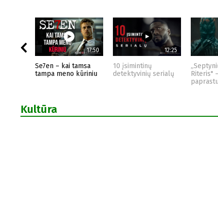
17:50
12:25
Se7en – kai tamsa
10 įsimintinų
„Septyni
tampa meno kūriniu
detektyvinių serialų
Riteris" 
paprast
Kultūra