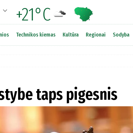
+21°C
nios
Technikos kiemas
Kultūra
Regionai
Sodyba
lstybe taps pigesnis