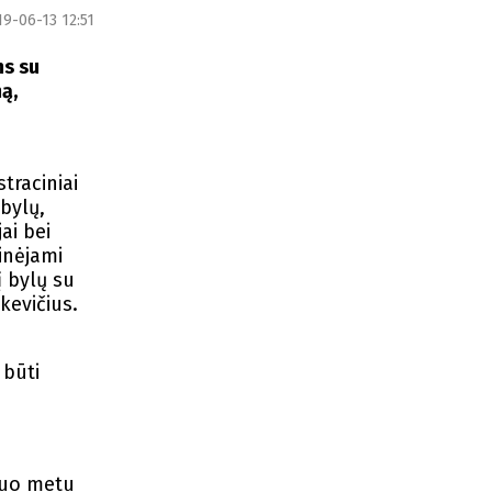
19-06-13 12:51
ms su
ą,
traciniai
bylų,
ai bei
inėjami
į bylų su
kevičius.
 būti
iuo metu