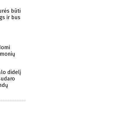
urės būti
gs ir bus
ldomi
 žmonių
lo didelį
 sudaro
undų