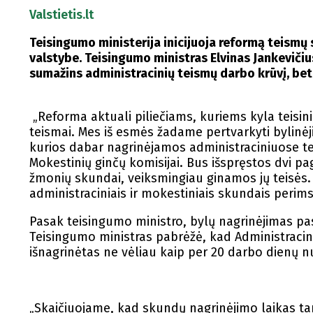
Valstietis.lt
Teisingumo ministerija inicijuoja reformą teismų 
valstybe. Teisingumo ministras Elvinas Jankevičius
sumažins administracinių teismų darbo krūvį, bet 
„Reforma aktuali piliečiams, kuriems kyla teisini
teismai. Mes iš esmės žadame pertvarkyti bylinėji
kurios dabar nagrinėjamos administraciniuose te
Mokestinių ginčų komisijai. Bus išspręstos dvi p
žmonių skundai, veiksmingiau ginamos jų teisės.
administraciniais ir mokestiniais skundais perims 
Pasak teisingumo ministro, bylų nagrinėjimas pas
Teisingumo ministras pabrėžė, kad Administracin
išnagrinėtas ne vėliau kaip per 20 darbo dienų 
„Skaičiuojame, kad skundų nagrinėjimo laikas ta