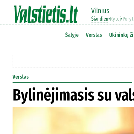
Vilnius
Šiandien
•
Rytoj
•
Poryt
Šalyje
Verslas
Ūkininkų ži
Verslas
Bylinėjimasis su va