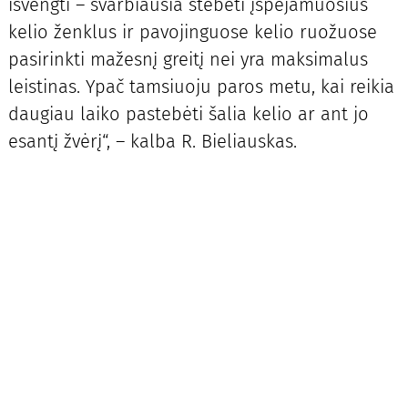
išvengti – svarbiausia stebėti įspėjamuosius
kelio ženklus ir pavojinguose kelio ruožuose
pasirinkti mažesnį greitį nei yra maksimalus
leistinas. Ypač tamsiuoju paros metu, kai reikia
daugiau laiko pastebėti šalia kelio ar ant jo
esantį žvėrį“, – kalba R. Bieliauskas.