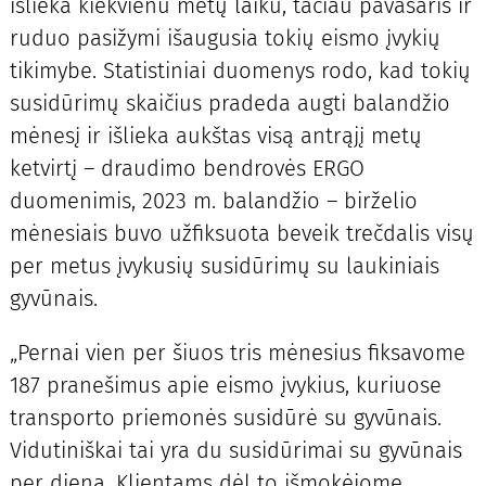
išlieka kiekvienu metų laiku, tačiau pavasaris ir
ruduo pasižymi išaugusia tokių eismo įvykių
tikimybe. Statistiniai duomenys rodo, kad tokių
susidūrimų skaičius pradeda augti balandžio
mėnesį ir išlieka aukštas visą antrąjį metų
ketvirtį – draudimo bendrovės ERGO
duomenimis, 2023 m. balandžio – birželio
mėnesiais buvo užfiksuota beveik trečdalis visų
per metus įvykusių susidūrimų su laukiniais
gyvūnais.
„Pernai vien per šiuos tris mėnesius fiksavome
187 pranešimus apie eismo įvykius, kuriuose
transporto priemonės susidūrė su gyvūnais.
Vidutiniškai tai yra du susidūrimai su gyvūnais
per dieną. Klientams dėl to išmokėjome