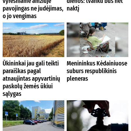
vyresniame amžiuje
dienos: tvanku bus net
pavojingas ne judėjimas,
naktį
o jo vengimas
Ūkininkai jau gali teikti
Menininkus Kėdainiuose
paraiškas pagal
suburs respublikinis
atnaujintas apyvartinių
pleneras
paskolų žemės ūkiui
sąlygas