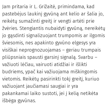
Jam pritaria ir L. Grižaitė, primindama, kad
pastebėjus laukinį gyvūną ant kelio ar šalia jo,
reikėtų sumažinti greitį ir vengti artėti prie
žvėries. Stengiantis nubaidyti gyvūną, nereikėtų
jo gąsdinti signalizuojant trumpomis ar ilgomis
šviesomis, nes apakinto gyvūno elgesys yra
visiškai neprognozuojamas – geriau trumpais
pliūpsniais spausti garsinį signalą. Svarbu –
važiuoti lėčiau, vairuoti atidžiai ir išlikti
budriems, ypač kai važiuojama miškingomis
vietomis. Reikėtų pasirinkti tokį greitį, kuriuo
važiuojant jaučiamasi saugiai ir yra
pakankamai laiko sustoti, jei į kelią netikėta
išbėga gyvūnas.