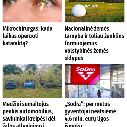
Mikrochirurgas: kada
Nacionalinė žemės
laikas operuoti
tarnyba ir toliau ženklins
kataraktą?
formuojamus
valstybinės žemės
sklypus
Medžiui sumaitojus
„Sodra“: per metus
penkis automobilius,
gyventojai neatsiėmė
savininkai kreipėsi dėl
4,6 mln. eurų ligos
žalos atlyginimo į
išmokų