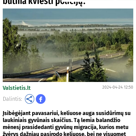
būtina kviesti policiją?
Valstietis.lt
2024-04-24 12:50
Dalintis:
Įsibėgėjant pavasariui, keliuose auga susidūrimų su
laukiniais gyvūnais skaičius. Tą lemia balandžio
mėnesį prasidedanti gyvūnų migracija, kurios metu
žvėrys dažniau pasirodo keliuose, bei ne visuomet