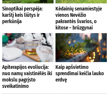
Sinoptikai perspėja:
Kėdainių senamiestyje
karštį keis liūtys ir
vienos Nevėžio
perkūnija
pakrantės švarios, o
kitose – brūzgynai
Apiterapijos evoliucija:
Kaip apšvietimo
nuo namų vaistinėlės iki
sprendimai keičia lauko
mokslu pagrįsto
erdvę
sveikatinimo