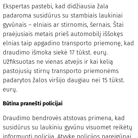
Ekspertas pastebi, kad didžiausia žala
padaroma susidūrus su stambiais laukiniai
gyvūnais – elniais ar stirnomis, šernais. Štai
praėjusiais metais prieš automobilį iššokęs
elnias taip apgadino transporto priemonę, kad
draudimo išmoka siekė 17 tūkst. eurų.
Užfiksuotas ne vienas atvejis ir kai kelią
pastojusių stirnų transporto priemonėms
padarytos žalos viršijo daugiau nei 15 tūkst.
eurų.
Būtina pranešti policijai
Draudimo bendrovės atstovas primena, kad
susidūrus su laukiniu gyvūnu visuomet reikėtų
informuoti policiją. Atvykę policijos pareigūnai