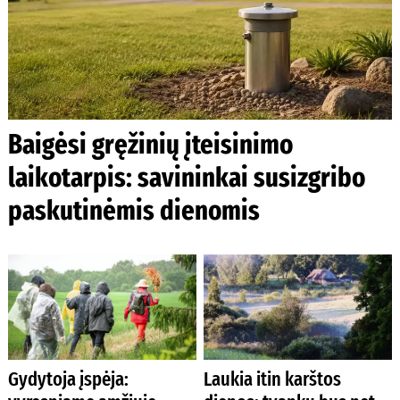
Baigėsi gręžinių įteisinimo
laikotarpis: savininkai susizgribo
paskutinėmis dienomis
Gydytoja įspėja:
Laukia itin karštos