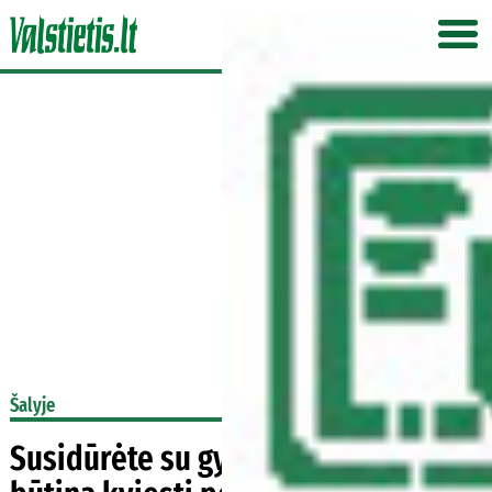
Šalyje
Susidūrėte su gyvūnu kelyje: ar