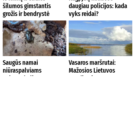
šilumos gimstantis
daugiau policijos: kada
grožis ir bendrystė
vyks reidai?
Saugūs namai
Vasaros maršrutai:
niūraspalviams
Mažosios Lietuvos
auksavabaliams
atradimai
Kodėl geležies rodikliai
Kanados Anapilis –
negerėja net vartojant
gyvųjų ir išėjusiųjų