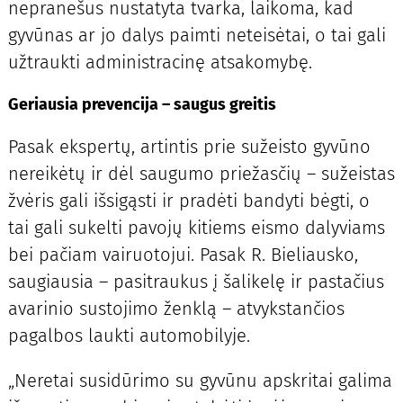
nepranešus nustatyta tvarka, laikoma, kad
gyvūnas ar jo dalys paimti neteisėtai, o tai gali
užtraukti administracinę atsakomybę.
Geriausia prevencija – saugus greitis
Pasak ekspertų, artintis prie sužeisto gyvūno
nereikėtų ir dėl saugumo priežasčių – sužeistas
žvėris gali išsigąsti ir pradėti bandyti bėgti, o
tai gali sukelti pavojų kitiems eismo dalyviams
bei pačiam vairuotojui. Pasak R. Bieliausko,
saugiausia – pasitraukus į šalikelę ir pastačius
avarinio sustojimo ženklą – atvykstančios
pagalbos laukti automobilyje.
„Neretai susidūrimo su gyvūnu apskritai galima