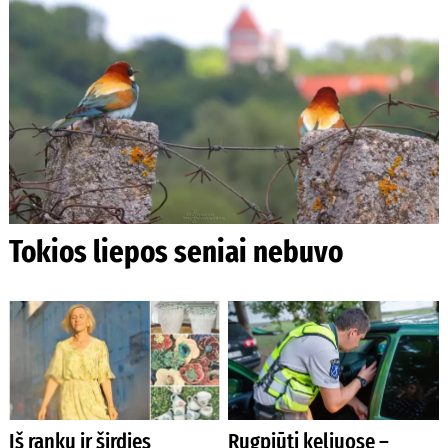
Tokios liepos seniai nebuvo
Iš rankų ir širdies
Rugpjūtį keliuose –