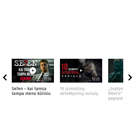
17:50
12:25
Se7en – kai tamsa
10 įsimintinų
„Septynių Kar
tampa meno kūriniu
detektyvinių serialų
Riteris" – kai
paprastumas 