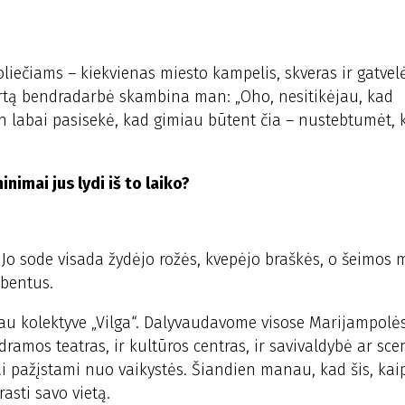
liečiams – kiekvienas miesto kampelis, skveras ir gatvel
Kartą bendradarbė skambina man: „Oho, nesitikėjau, kad
n labai pasisekė, kad gimiau būtent čia – nustebtumėt, 
nimai jus lydi iš to laiko?
 Jo sode visada žydėjo rožės, kvepėjo braškės, o šeimos 
bentus.
kau kolektyve „Vilga“. Dalyvaudavome visose Marijampolė
 dramos teatras, ir kultūros centras, ir savivaldybė ar sce
i pažįstami nuo vaikystės. Šiandien manau, kad šis, ka
asti savo vietą.