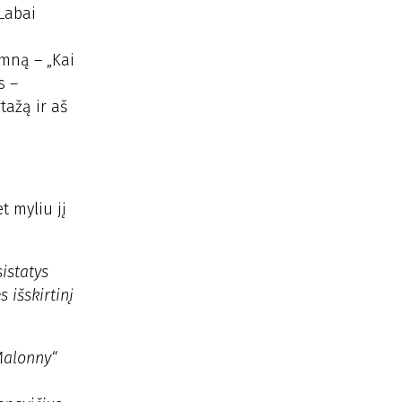
Labai
imną – „Kai
s –
tažą ir aš
t myliu jį
istatys
 išskirtinį
Malonny“