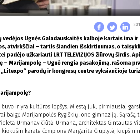
201
ų vedėjos Ugnės Galadauskaitės kalboje kartais ima ir
, atvirkščiai – tartis šiandien išskirtinumas, o taisyk
stei padėjo užkariauti LRT TELEVIZIJOS žiūrovų širdis. Ap
inę – Marijampolę – Ugnė rengia pasakojimą, rašoma p
ą „Litexpo“ parodų ir kongresų centre vyksiančioje turi
Marijampolę?
buvo ir yra kultūros lopšys. Miestą juk, pirmiausia, gars
i baigė Marijampolės Rygiškių Jono gimnaziją. Sąrašą t
 Violeta Urmanavičiūtė-Urmana, architektas Gintautas Vie
s kiokušin karatė čempionė Margarita Čiuplytė, krepšini