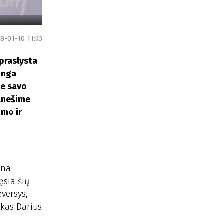
8-01-10 11:03
 praslysta
linga
ie savo
ranešime
zmo ir
ina
ęsia šių
versys,
nkas Darius