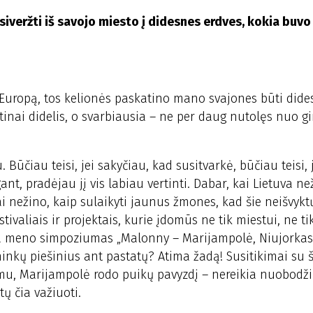
siveržti iš savojo miesto į didesnes erdves, kokia buvo
o Europą, tos kelionės paskatino mano svajones būti did
tinai didelis, o svarbiausia – ne per daug nutolęs nuo g
Būčiau teisi, jei sakyčiau, kad susitvarkė, būčiau teisi, 
ant, pradėjau jį vis labiau vertinti. Dabar, kai Lietuva ne
ai nežino, kaip sulaikyti jaunus žmones, kad šie neišvyktų
ivaliais ir projektais, kurie įdomūs ne tik miestui, ne tik
sta meno simpoziumas „Malonny – Marijampolė, Niujorkas
nkų piešinius ant pastatų? Atima žadą! Susitikimai su š
u, Marijampolė rodo puikų pavyzdį – nereikia nuobodži
ų čia važiuoti.