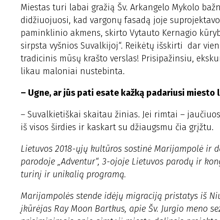
Miestas turi labai gražią Šv. Arkangelo Mykolo baž
didžiuojuosi, kad vargonų fasadą joje suprojektavo
paminklinio akmens, skirto Vytauto Kernagio kūryba
sirpsta vyšnios Suvalkijoj“. Reikėtų išskirti dar vi
tradicinis mūsų krašto verslas! Prisipažinsiu, eksk
likau maloniai nustebinta.
– Ugne, ar jūs pati esate kažką padariusi miesto
– Suvalkietiškai skaitau žinias. Jei rimtai – jaučiu
iš visos širdies ir kaskart su džiaugsmu čia grįžtu.
Lietuvos 2018-ųjų kultūros sostinė Marijampolė ir d
parodoje „Adventur“, 3-ojoje Lietuvos parodų ir kong
turinį ir unikalią programą.
Marijampolės stende idėjų migraciją pristatys iš N
įkūrėjas Ray Moon Bartkus, apie Šv. Jurgio meno s