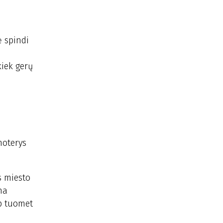
ė spindi
kiek gerų
moterys
s miesto
na
ip tuomet