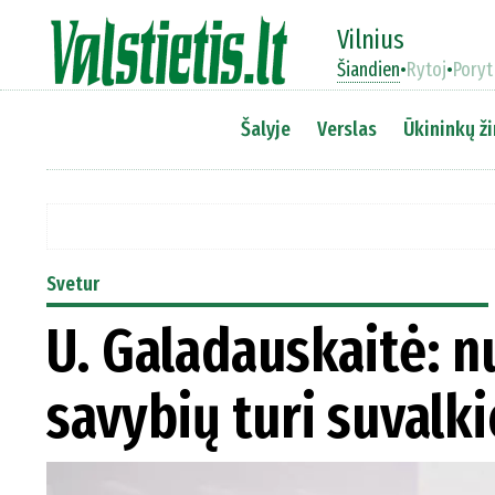
Vilnius
Šiandien
•
Rytoj
•
Poryt
Šalyje
Verslas
Ūkininkų ži
Svetur
U. Galadauskaitė: 
savybių turi suvalki