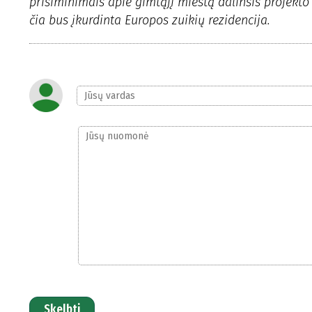
prisiminimais apie gimtąjį miestą dalinsis projekto
čia bus įkurdinta Europos zuikių rezidencija.
Skelbti