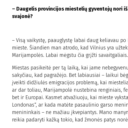
– Daugelis provincijos miestelių gyventojų nori iš
svajonė?
– Visą vaikystę, paauglystę labai daug keliavau p
mieste. Šiandien man atrodo, kad Vilnius yra užtek
Marijampolės. Labai mėgstu čia grįžti savaitgaliais.
Miestas pasikeitė per tą laiką, kai jame nebegyvenu. 
sakyčiau, kad pagražėjo. Bet labiausiai – laikui bėg
įveikti didžiulės emigracijos problemą, kai miesteli
ar dar toliau, Marijampolė nustebina renginiais, fest
bet ir Europai. Kasmet atvažiuoju, kai mieste vyk
Londonas“, ar kada matėte pasaulinio garso menini
menininkais – ne mažiau įkvepiantys. Mano manym
reikia padaryti kažką tokio, kad žmonės patys norėt