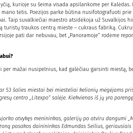
nyčią, kurioje su šeima visada apsilankome per Kalėdas. 
 mano tėtis. Poezijos parke būtina nusifotografuoti prie
i. Taip suvalkiečiai maestro atsidėkoja už Suvalkijos h
eną turistų traukos centrą mieste – cukraus fabriką. Cukru
ursijoje pati dar nebuvau, bet „Panoramoje“ rodėme repor
 labui?
osi per mažai nusipelnius, kad galėčiau garsinti miestą, be
ar 53 šalies miestai bei miesteliai kelionių mėgėjams pris
resų centro „Litexpo“ salėje. Kiekvienas iš jų yra parengęs
iujorko atvykęs menininkas, galerijų po atviru dangumi „
ezoną pasakos dainininkas Edmundas Seilius, geriausiais