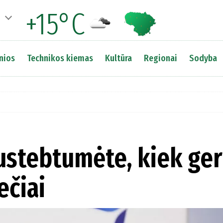
+15°C
nios
Technikos kiemas
Kultūra
Regionai
Sodyba
nustebtumėte, kiek ge
ečiai