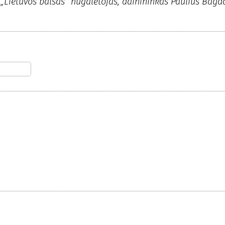
 „Lietuvos balsas“ nugalėtojas, dainininkas Paulius Bagd