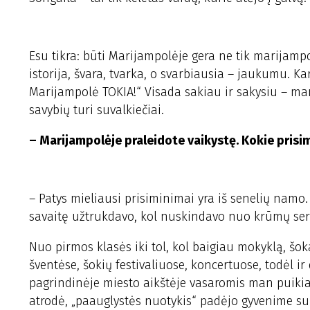
Esu tikra: būti Marijampolėje gera ne tik marijampo
istorija, švara, tvarka, o svarbiausia – jaukumu. 
Marijampolė TOKIA!“ Visada sakiau ir sakysiu – ma
savybių turi suvalkiečiai.
– Marijampolėje praleidote vaikystę. Kokie prisimi
– Patys mieliausi prisiminimai yra iš senelių namo.
savaitę užtrukdavo, kol nuskindavo nuo krūmų ser
Nuo pirmos klasės iki tol, kol baigiau mokyklą, šo
šventėse, šokių festivaliuose, koncertuose, todėl ir
pagrindinėje miesto aikštėje vasaromis man puikia
atrodė, „paauglystės nuotykis“ padėjo gyvenime sur