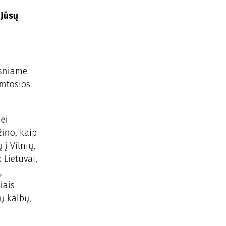
 Jūsų
esniame
imtosios
jei
žino, kaip
 į Vilnių,
 Lietuvai,
,
iais
ų kalbų,