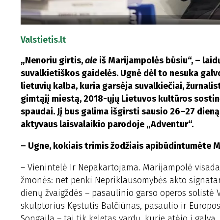
Valstietis.lt
„Nenoriu girtis,
ale
iš Marijampolės būsiu“, – laid
suvalkietiškos gaidelės. Ugnė dėl to nesuka galvos
lietuvių kalba, kuria garsėja suvalkiečiai, žurnali
gimtąjį miestą, 2018-ųjų Lietuvos kultūros sost
spaudai. Jį bus galima išgirsti sausio 26–27 dien
aktyvaus laisvalaikio parodoje „Adventur“.
– Ugne, kokiais trimis žodžiais apibūdintumėte 
– Vienintelė Ir Nepakartojama. Marijampolė visada 
žmonės: net penki Nepriklausomybės akto signatara
dienų žvaigždės – pasaulinio garso operos solistė
skulptorius Kęstutis Balčiūnas, pasaulio ir Europo
Songaila – tai tik keletas vardų, kurie atėjo į galvą.