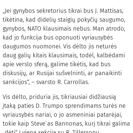
„Jei gynybos sekretorius tikrai bus J. Mattisas,
tikėtina, kad didelių staigių pokyčių saugumo,
gynybos, NATO klausimais nebus. Man atrodo,
kad jo funkcija bus oponuoti vyriausybės
daugumos nuomonei. Vis dėlto jis neturės
daug galių kitais klausimais, todėl, kalbėdami
apie verslo sferą, galime tikėtis, kad bus
diskusijų, ar Rusijai sušvelninti, ar panaikinti
sankcijos“, – svarsto R. Carrollas.
Vis dėlto, priduria jis, tikriausiai didžiausią
įtaką paties D. Trumpo sprendimams turės ne
vyriausybės nariai, o jo asmeniniai patarėjai,
tokie kaip Steve`as Bannonas, kurį tikrai galima
„dėti“ į vieną sekciją su R. Tillersonu.