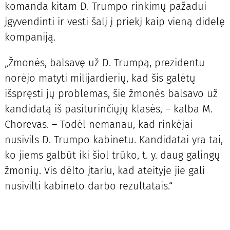
komanda kitam D. Trumpo rinkimų pažadui
įgyvendinti ir vesti šalį į priekį kaip vieną didelę
kompaniją.
„Žmonės, balsavę už D. Trumpą, prezidentu
norėjo matyti milijardierių, kad šis galėtų
išspręsti jų problemas, šie žmonės balsavo už
kandidatą iš pasiturinčiųjų klasės, – kalba M.
Chorevas. – Todėl nemanau, kad rinkėjai
nusivils D. Trumpo kabinetu. Kandidatai yra tai,
ko jiems galbūt iki šiol trūko, t. y. daug galingų
žmonių. Vis dėlto įtariu, kad ateityje jie gali
nusivilti kabineto darbo rezultatais.“