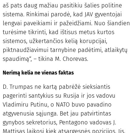
aš pats daug mažiau pasitikiu šalies politine
sistema. Rinkimai parodė, kad JAV gyventojai
lengvai paveikiami ir pažeidžiami. Nuo šiandien
turėsime tikrinti, kad ištisus metus kurtos
sistemos, užkertančios kelią korupcijai,
piktnaudžiavimui tarnybine padėtimi, atlaikytų
spaudimą“, – tikina M. Chorevas.
Nerimą kelia ne vienas faktas
D. Trumpas ne kartą pabrėžė sieksiantis
pagerinti santykius su Rusija ir jos vadovu
Vladimiru Putinu, o NATO buvo pavadino
atgyvenusia sąjunga. Bet jau patvirtintas
gynybos sekretorius, Pentagono vadovas J.
Mattisas laikosi kiek atsargesnės pozicijos. Jis,