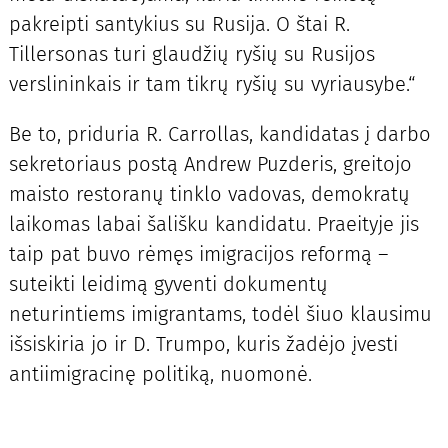
pakreipti santykius su Rusija. O štai R.
Tillersonas turi glaudžių ryšių su Rusijos
verslininkais ir tam tikrų ryšių su vyriausybe.“
Be to, priduria R. Carrollas, kandidatas į darbo
sekretoriaus postą Andrew Puzderis, greitojo
maisto restoranų tinklo vadovas, demokratų
laikomas labai šališku kandidatu. Praeityje jis
taip pat buvo rėmęs imigracijos reformą –
suteikti leidimą gyventi dokumentų
neturintiems imigrantams, todėl šiuo klausimu
išsiskiria jo ir D. Trumpo, kuris žadėjo įvesti
antiimigracinę politiką, nuomonė.