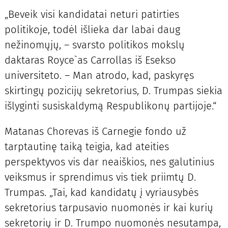
„Beveik visi kandidatai neturi patirties
politikoje, todėl išlieka dar labai daug
nežinomųjų, – svarsto politikos mokslų
daktaras Royce`as Carrollas iš Esekso
universiteto. – Man atrodo, kad, paskyręs
skirtingų pozicijų sekretorius, D. Trumpas siekia
išlyginti susiskaldymą Respublikonų partijoje.“
Matanas Chorevas iš Carnegie fondo už
tarptautinę taiką teigia, kad ateities
perspektyvos vis dar neaiškios, nes galutinius
veiksmus ir sprendimus vis tiek priimtų D.
Trumpas. „Tai, kad kandidatų į vyriausybės
sekretorius tarpusavio nuomonės ir kai kurių
sekretorių ir D. Trumpo nuomonės nesutampa,