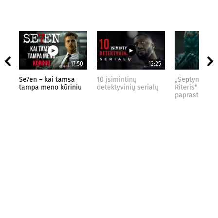
17:50
12:25
Se7en – kai tamsa
10 įsimintinų
„Septynių Kar
tampa meno kūriniu
detektyvinių serialų
Riteris" – kai
paprastumas 