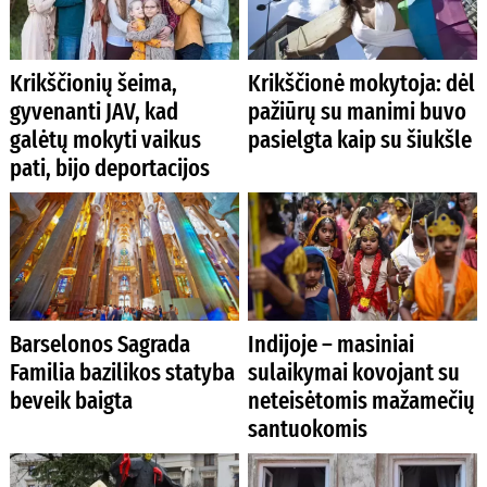
Krikščionių šeima,
Krikščionė mokytoja: dėl
gyvenanti JAV, kad
pažiūrų su manimi buvo
galėtų mokyti vaikus
pasielgta kaip su šiukšle
pati, bijo deportacijos
Barselonos Sagrada
Indijoje – masiniai
Familia bazilikos statyba
sulaikymai kovojant su
beveik baigta
neteisėtomis mažamečių
santuokomis