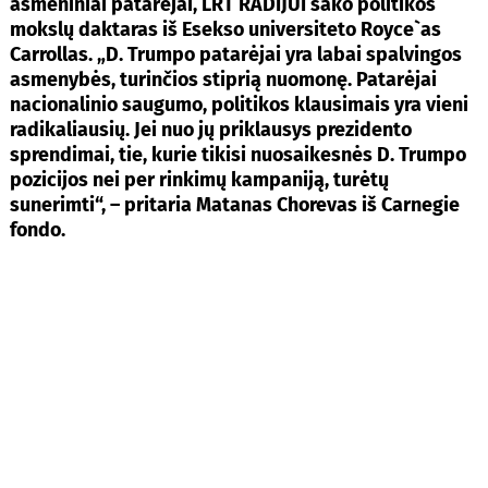
asmeniniai patarėjai, LRT RADIJUI sako politikos
mokslų daktaras iš Esekso universiteto Royce`as
Carrollas. „D. Trumpo patarėjai yra labai spalvingos
asmenybės, turinčios stiprią nuomonę. Patarėjai
nacionalinio saugumo, politikos klausimais yra vieni
radikaliausių. Jei nuo jų priklausys prezidento
sprendimai, tie, kurie tikisi nuosaikesnės D. Trumpo
pozicijos nei per rinkimų kampaniją, turėtų
sunerimti“, – pritaria Matanas Chorevas iš Carnegie
fondo.