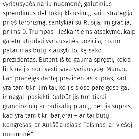
vyriausybės narių nuomonė, galutinius
sprendimus dėl tokių klausimų, kaip strategija
prieš terorizmą, santykiai su Rusija, imigracija,
priims D. Trumpas: „Ieškantiems atsakymo, kaip
galėtų atrodyti vyriausybės pozicija, mano
patarimas būtų klausyti to, ką sako
prezidentas. Būtent iš to galima spręsti, kokia
linkme jis nori vesti savo vyriausybę. Manau,
kad pradėjęs darbą prezidentas supras, kad
yra tam tikri limitai, ko jis šiose pareigose gali
ir negali pasiekti. Galbūt jis turi tikrai
grandiozinių ar radikalių planų, bet jis supras,
kad yra tam tikri barjerai – ar tai būtų
Kongresas, ar Aukščiausiasis Teismas, ar viešoji
nuomonė.“