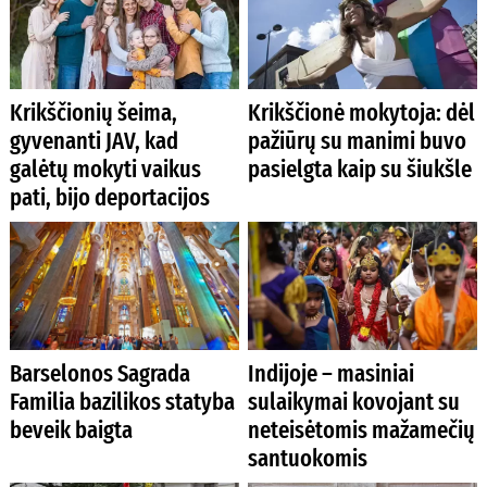
Krikščionių šeima,
Krikščionė mokytoja: dėl
gyvenanti JAV, kad
pažiūrų su manimi buvo
galėtų mokyti vaikus
pasielgta kaip su šiukšle
pati, bijo deportacijos
Barselonos Sagrada
Indijoje – masiniai
Familia bazilikos statyba
sulaikymai kovojant su
beveik baigta
neteisėtomis mažamečių
santuokomis