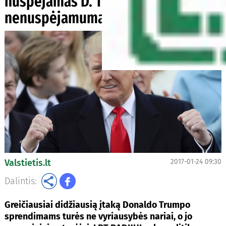
nuspėjamas D. Trumpo bruožas –
nenuspėjamumas
Valstietis.lt
2017-01-24 09:30
Dalintis:
Greičiausiai didžiausią įtaką Donaldo Trumpo
sprendimams turės ne vyriausybės nariai, o jo