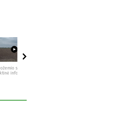
03:23
09:44
04:49
vožemio sveikata -
Sėjomaina - praktinė
Kompostas - praktinė
ktinė informacija
informacija
informacija