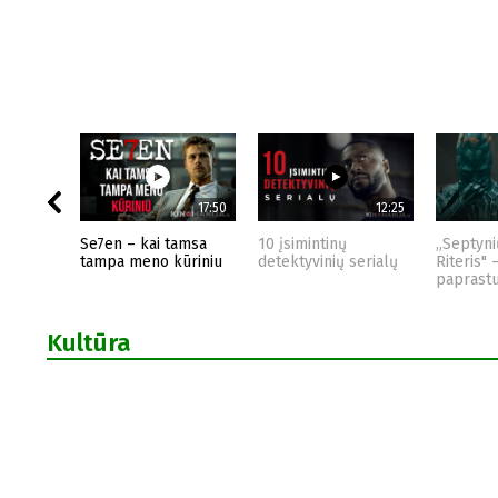
17:50
12:25
Se7en – kai tamsa
10 įsimintinų
„Septyni
tampa meno kūriniu
detektyvinių serialų
Riteris" 
paprast
Kultūra