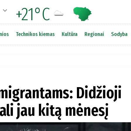
+21°C
nios
Technikos kiemas
Kultūra
Regionai
Sodyba
igrantams: Didžioji
gali jau kitą mėnesį