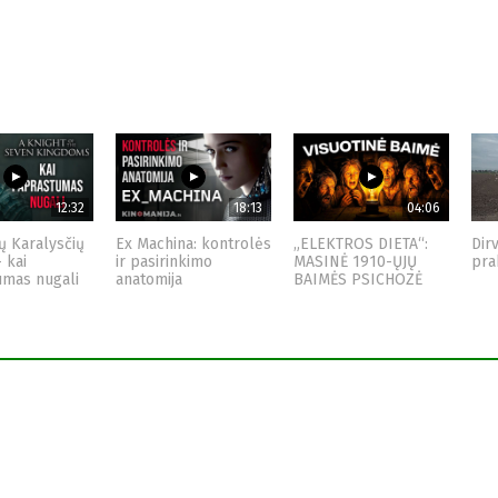
12:32
18:13
04:06
ų Karalysčių
Ex Machina: kontrolės
„ELEKTROS DIETA“:
Dir
– kai
ir pasirinkimo
MASINĖ 1910-ŲJŲ
pra
umas nugali
anatomija
BAIMĖS PSICHOZĖ