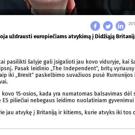
201
oja uždrausti europiečiams atvykimą į Didžiąją Britani
pasilikti šalyje gali įsigalioti jau kovo viduryje, kai š
psnį. Pasak leidinio „The Independent“, britų vyriausy
ip iki „Brexit“ paskelbimo suvažiuos pusė Rumunijos 
vai.
o kovo 15-osios, kada yra numatomas balsavimas dėl s
ę ES piliečiai nebegaus leidimo nuolatiniam gyvenimui 
ie jau atvykę į Britaniją ir kitiems, kurie atvyks iki tos