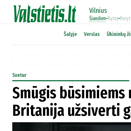
Vilnius
Šiandien
•
Rytoj
•
Poryt
Šalyje
Verslas
Ūkininkų ži
Svetur
Smūgis būsimiems m
Britanija užsiverti 