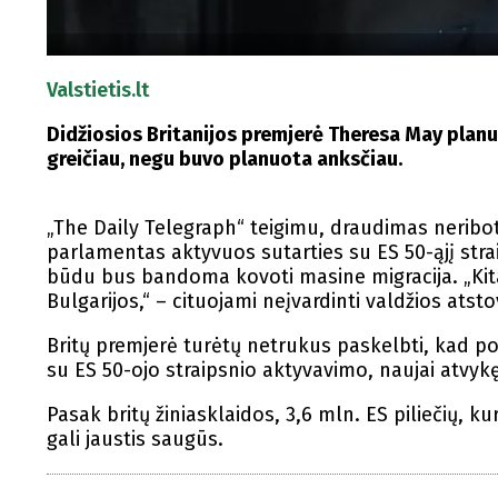
Valstietis.lt
Didžiosios Britanijos premjerė Theresa May planu
greičiau, negu buvo planuota anksčiau.
„The Daily Telegraph“ teigimu, draudimas neribotai 
parlamentas aktyvuos sutarties su ES 50-ąjį strai
būdu bus bandoma kovoti masine migracija. „Kita
Bulgarijos,“ – cituojami neįvardinti valdžios atsto
Britų premjerė turėtų netrukus paskelbti, kad p
su ES 50-ojo straipsnio aktyvavimo, naujai atvyk
Pasak britų žiniasklaidos, 3,6 mln. ES piliečių, kur
gali jaustis saugūs.