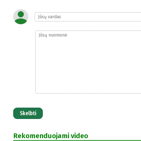
Skelbti
Rekomenduojami video