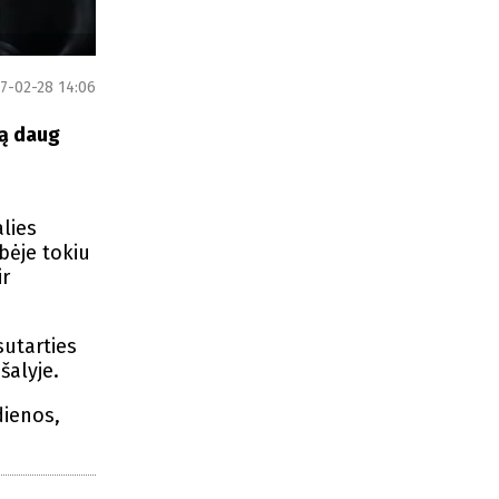
7-02-28 14:06
ją daug
alies
bėje tokiu
ir
utarties
šalyje.
 dienos,