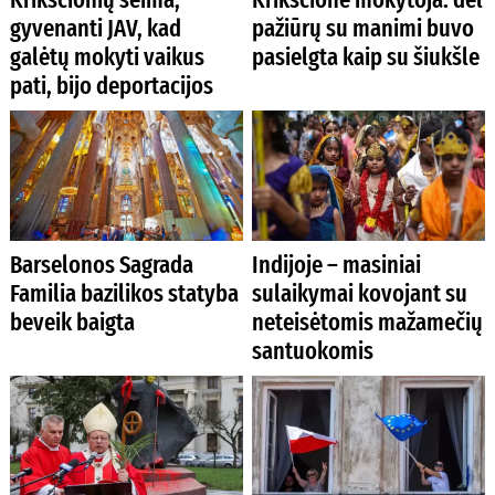
gyvenanti JAV, kad
pažiūrų su manimi buvo
galėtų mokyti vaikus
pasielgta kaip su šiukšle
pati, bijo deportacijos
Barselonos Sagrada
Indijoje – masiniai
Familia bazilikos statyba
sulaikymai kovojant su
beveik baigta
neteisėtomis mažamečių
santuokomis