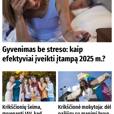
Gyvenimas be streso: kaip
efektyviai įveikti įtampą 2025 m.?
Krikščionių šeima,
Krikščionė mokytoja: dėl
gyvenanti JAV, kad
pažiūrų su manimi buvo