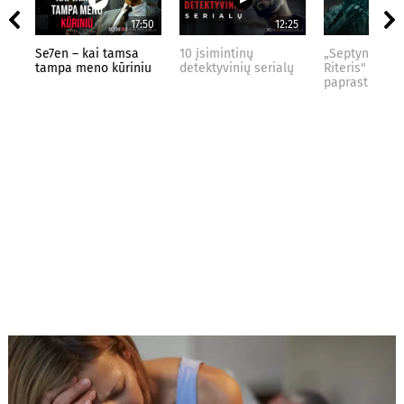
17:50
12:25
Se7en – kai tamsa
10 įsimintinų
„Septynių Kar
tampa meno kūriniu
detektyvinių serialų
Riteris" – kai
paprastumas 