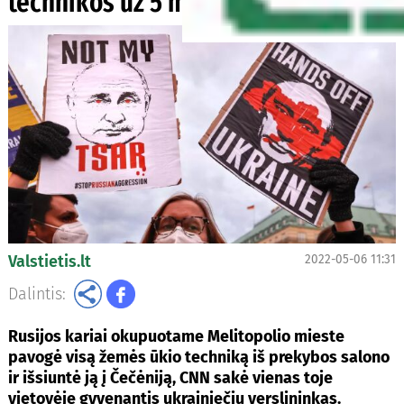
technikos už 5 mln. dolerių
Valstietis.lt
2022-05-06 11:31
Dalintis:
Rusijos kariai okupuotame Melitopolio mieste
pavogė visą žemės ūkio techniką iš prekybos salono
ir išsiuntė ją į Čečėniją, CNN sakė vienas toje
vietovėje gyvenantis ukrainiečių verslininkas.