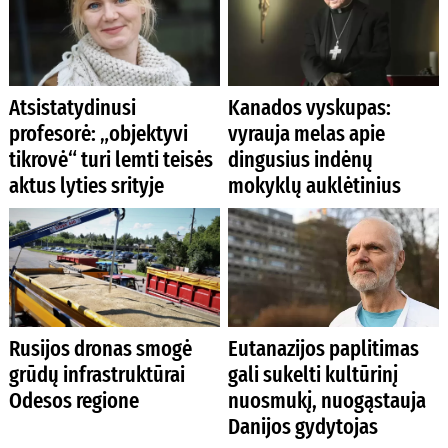
Atsistatydinusi
Kanados vyskupas:
profesorė: „objektyvi
vyrauja melas apie
tikrovė“ turi lemti teisės
dingusius indėnų
aktus lyties srityje
mokyklų auklėtinius
Rusijos dronas smogė
Eutanazijos paplitimas
grūdų infrastruktūrai
gali sukelti kultūrinį
Odesos regione
nuosmukį, nuogąstauja
Danijos gydytojas