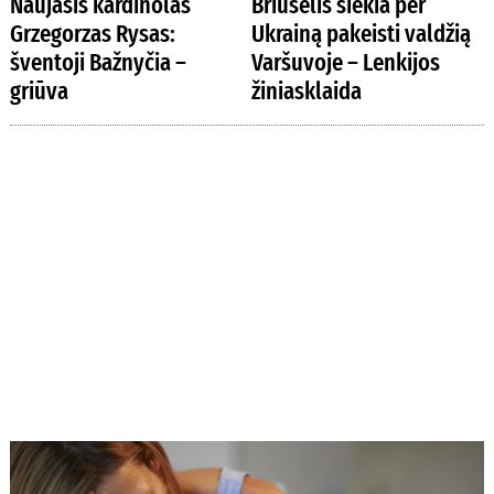
Naujasis kardinolas
Briuselis siekia per
Grzegorzas Rysas:
Ukrainą pakeisti valdžią
šventoji Bažnyčia –
Varšuvoje – Lenkijos
griūva
žiniasklaida