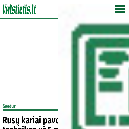
Svetur
Rusų kariai pavogė žemės ūkio