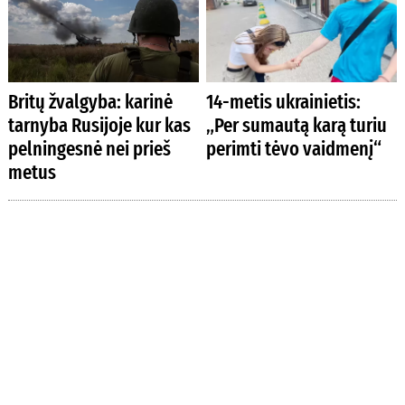
Britų žvalgyba: karinė
14-metis ukrainietis:
tarnyba Rusijoje kur kas
„Per sumautą karą turiu
pelningesnė nei prieš
perimti tėvo vaidmenį“
metus