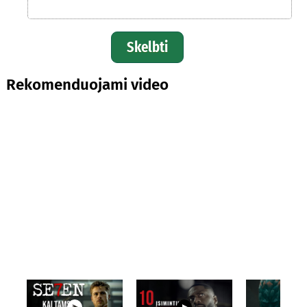
Skelbti
Rekomenduojami video