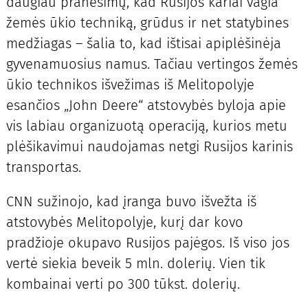
daugiau pranešimų, kad Rusijos kariai vagia
žemės ūkio techniką, grūdus ir net statybines
medžiagas – šalia to, kad ištisai apiplėšinėja
gyvenamuosius namus. Tačiau vertingos žemės
ūkio technikos išvežimas iš Melitopolyje
esančios „John Deere“ atstovybės byloja apie
vis labiau organizuotą operaciją, kurios metu
plėšikavimui naudojamas netgi Rusijos karinis
transportas.
CNN sužinojo, kad įranga buvo išvežta iš
atstovybės Melitopolyje, kurį dar kovo
pradžioje okupavo Rusijos pajėgos. Iš viso jos
vertė siekia beveik 5 mln. dolerių. Vien tik
kombainai verti po 300 tūkst. dolerių.