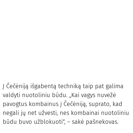
Į Čečėniją išgabentą techniką taip pat galima
valdyti nuotoliniu būdu. „Kai vagys nuvežė
pavogtus kombainus į Čečėniją, suprato, kad
negali jų net užvesti, nes kombainai nuotoliniu
būdu buvo užblokuoti“, – sakė pašnekovas.