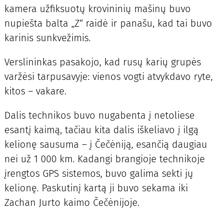
kamera užfiksuotų krovininių mašinų buvo
nupiešta balta „Z“ raidė ir panašu, kad tai buvo
karinis sunkvežimis.
Verslininkas pasakojo, kad rusų karių grupės
varžėsi tarpusavyje: vienos vogti atvykdavo ryte,
kitos – vakare.
Dalis technikos buvo nugabenta į netoliese
esantį kaimą, tačiau kita dalis iškeliavo į ilgą
kelionę sausuma – į Čečėniją, esančią daugiau
nei už 1 000 km. Kadangi brangioje technikoje
įrengtos GPS sistemos, buvo galima sekti jų
kelionę. Paskutinį kartą ji buvo sekama iki
Zachan Jurto kaimo Čečėnijoje.