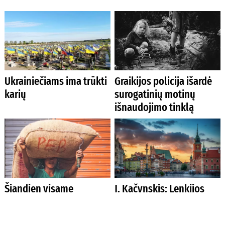
Ukrainiečiams ima trūkti
Graikijos policija išardė
karių
surogatinių motinų
išnaudojimo tinklą
Šiandien visame
J. Kačynskis: Lenkijos
pasaulyje vergovėje
opozicija atstovauja
įkalinta 50 milijonų
„nacionalinės