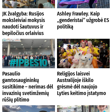
JK žvalgyba: Rusijos
Ashley Frawley. Kaip
moksleiviai mokysis
„genderistai“ užgrobė ES
naudoti šautuvus ir
politiką
bepiločius orlaivius
Pasaulio
Religijos laisvei
gamtosaugininkų
Australijoje iškilo
susitikime – nerimas dėl
grėsmė dėl naujojo
invazinių svetimžemių
Lyties keitimo įstatymo
rūšių plitimo