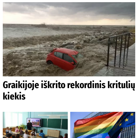
Graikijoje iškrito rekordinis kritulių
kiekis