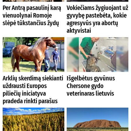
Per Antrą pasaulinį karą
Vokiečiams žygiuojant už
vienuolynai Romoje
gyvybę pastebėta, kokie
slėpė tūkstančius žydų
agresyvūs yra abortų
aktyvistai
Arklių skerdimą siekianti
Išgelbėtus gyvūnus
uždrausti Europos
Chersone gydo
piliečių iniciatyva
veterinaras lietuvis
pradeda rinkti parašus