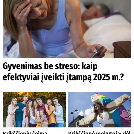
Gyvenimas be streso: kaip
efektyviai įveikti įtampą 2025 m.?
Krikščionių šeima,
Krikščionė mokytoja: dėl