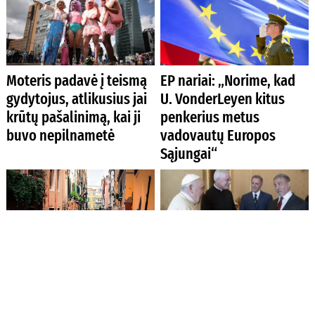
Moteris padavė į teismą
EP nariai: „Norime, kad
gydytojus, atlikusius jai
U. VonderLeyen kitus
krūtų pašalinimą, kai ji
penkerius metus
buvo nepilnametė
vadovautų Europos
Sąjungai“
Venecija apsisprendė: iš
Popiežius Pranciškus
vienadienių turistų tam
suteikė audienciją JAV
tikromis dienomis ims
aktoriui ir režisieriui