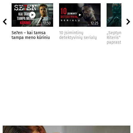
17:50
12:25
Se7en – kai tamsa
10 įsimintinų
„Septynių Kar
tampa meno kūriniu
detektyvinių serialų
Riteris" – kai
paprastumas 