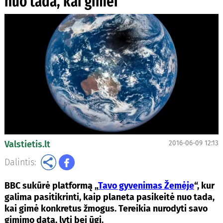
nuo tada, kai gimei
Valstietis.lt
2016-06-09 12:13
Dalintis:
BBC sukūrė platformą „
Tavo gyvenimas Žemėje
“, kur
galima pasitikrinti, kaip planeta pasikeitė nuo tada,
kai gimė konkretus žmogus. Tereikia nurodyti savo
gimimo datą, lytį bei ūgį.