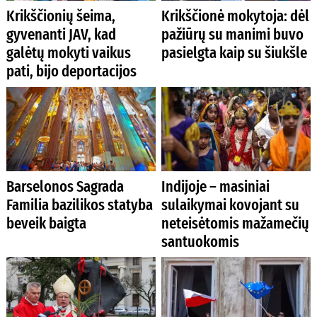
Krikščionių šeima,
Krikščionė mokytoja: dėl
gyvenanti JAV, kad
pažiūrų su manimi buvo
galėtų mokyti vaikus
pasielgta kaip su šiukšle
pati, bijo deportacijos
Barselonos Sagrada
Indijoje – masiniai
Familia bazilikos statyba
sulaikymai kovojant su
beveik baigta
neteisėtomis mažamečių
santuokomis