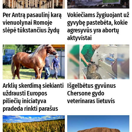
Per Antrą pasaulinį karą
Vokiečiams žygiuojant už
vienuolynai Romoje
gyvybę pastebėta, kokie
slėpė tūkstančius žydų
agresyvūs yra abortų
aktyvistai
Arklių skerdimą siekianti
Išgelbėtus gyvūnus
uždrausti Europos
Chersone gydo
piliečių iniciatyva
veterinaras lietuvis
pradeda rinkti parašus