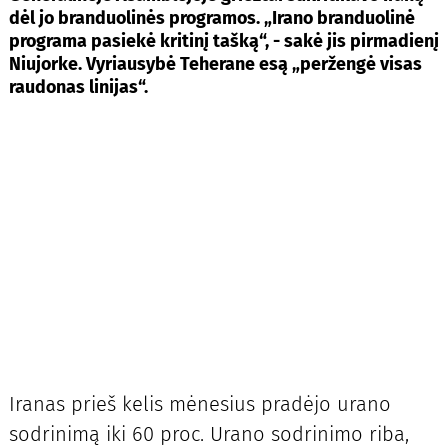
dėl jo branduolinės programos. „Irano branduolinė
programa pasiekė kritinį tašką“, - sakė jis pirmadienį
Niujorke. Vyriausybė Teherane esą „peržengė visas
raudonas linijas“.
Iranas prieš kelis mėnesius pradėjo urano
sodrinimą iki 60 proc. Urano sodrinimo riba,