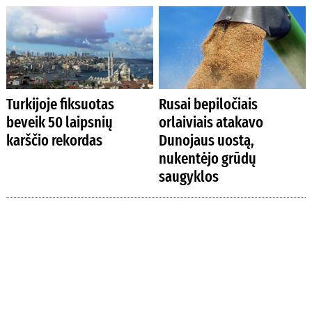
Turkijoje fiksuotas
Rusai bepiločiais
beveik 50 laipsnių
orlaiviais atakavo
karščio rekordas
Dunojaus uostą,
nukentėjo grūdų
saugyklos