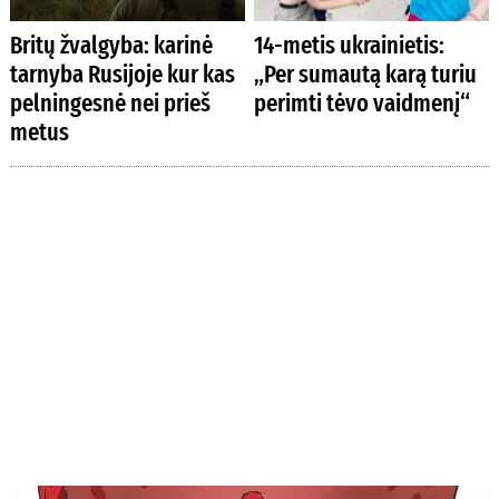
Britų žvalgyba: karinė
14-metis ukrainietis:
tarnyba Rusijoje kur kas
„Per sumautą karą turiu
pelningesnė nei prieš
perimti tėvo vaidmenį“
metus