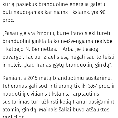
kurią pasiekus branduolinė energija galėtų
būti naudojamas kariniams tikslams, yra 90
proc.
„Pasaulyje yra žmonių, kurie Irano siekį turėti
branduolinį ginklą laiko neišvengiama realybe,
- kalbėjo N. Bennettas. – Arba jie tiesiog
pavargo“. Tačiau Izraelis esą negali sau to leisti
ir neleis, „kad Iranas įgytų branduolinį ginklą“.
Remiantis 2015 metų branduoliniu susitarimu,
Teheranas gali sodrinti uraną tik iki 3,67 proc. ir
naudoti jį civiliams tikslams. Tarptautinis
susitarimas turi užkirsti kelią Iranui pasigaminti
atominį ginklą. Mainais šaliai buvo atšauktos
sankcijos.