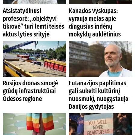
Atsistatydinusi
Kanados vyskupas:
profesorė: „objektyvi
vyrauja melas apie
tikrovė“ turi lemti teisės
dingusius indėnų
aktus lyties srityje
mokyklų auklėtinius
Rusijos dronas smogė
Eutanazijos paplitimas
grūdų infrastruktūrai
gali sukelti kultūrinį
Odesos regione
nuosmukį, nuogąstauja
Danijos gydytojas