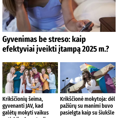
Gyvenimas be streso: kaip
efektyviai įveikti įtampą 2025 m.?
Krikščionių šeima,
Krikščionė mokytoja: dėl
gyvenanti JAV, kad
pažiūrų su manimi buvo
galėtų mokyti vaikus
pasielgta kaip su šiukšle