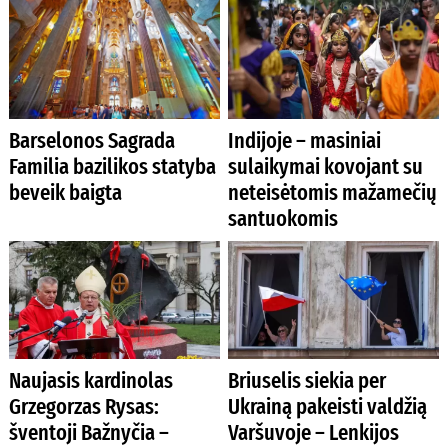
Barselonos Sagrada
Indijoje – masiniai
Familia bazilikos statyba
sulaikymai kovojant su
beveik baigta
neteisėtomis mažamečių
santuokomis
Naujasis kardinolas
Briuselis siekia per
Grzegorzas Rysas:
Ukrainą pakeisti valdžią
šventoji Bažnyčia –
Varšuvoje – Lenkijos