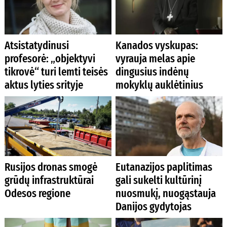
Atsistatydinusi
Kanados vyskupas:
profesorė: „objektyvi
vyrauja melas apie
tikrovė“ turi lemti teisės
dingusius indėnų
aktus lyties srityje
mokyklų auklėtinius
Rusijos dronas smogė
Eutanazijos paplitimas
grūdų infrastruktūrai
gali sukelti kultūrinį
Odesos regione
nuosmukį, nuogąstauja
Danijos gydytojas