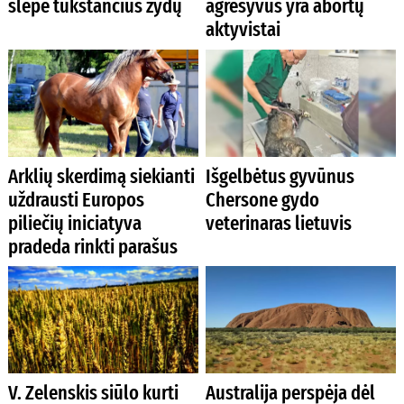
slėpė tūkstančius žydų
agresyvūs yra abortų
aktyvistai
Arklių skerdimą siekianti
Išgelbėtus gyvūnus
uždrausti Europos
Chersone gydo
piliečių iniciatyva
veterinaras lietuvis
pradeda rinkti parašus
V. Zelenskis siūlo kurti
Australija perspėja dėl