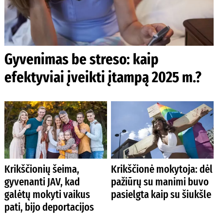
Gyvenimas be streso: kaip
efektyviai įveikti įtampą 2025 m.?
Krikščionių šeima,
Krikščionė mokytoja: dėl
gyvenanti JAV, kad
pažiūrų su manimi buvo
galėtų mokyti vaikus
pasielgta kaip su šiukšle
pati, bijo deportacijos