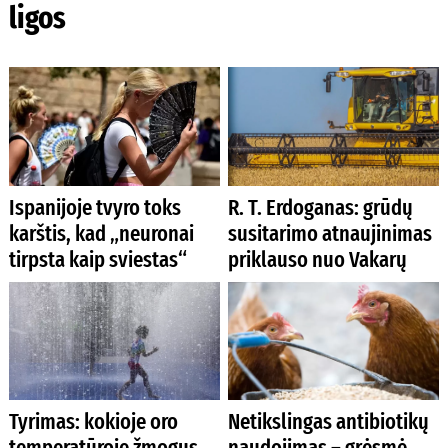
ligos
Ispanijoje tvyro toks
R. T. Erdoganas: grūdų
karštis, kad „neuronai
susitarimo atnaujinimas
tirpsta kaip sviestas“
priklauso nuo Vakarų
Tyrimas: kokioje oro
Netikslingas antibiotikų
temperatūroje žmogus
naudojimas – grėsmė