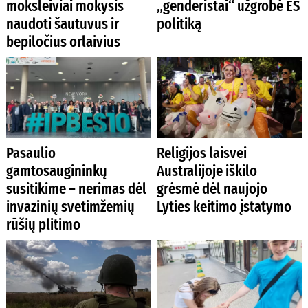
moksleiviai mokysis
„genderistai“ užgrobė ES
naudoti šautuvus ir
politiką
bepiločius orlaivius
Pasaulio
Religijos laisvei
gamtosaugininkų
Australijoje iškilo
susitikime – nerimas dėl
grėsmė dėl naujojo
invazinių svetimžemių
Lyties keitimo įstatymo
rūšių plitimo