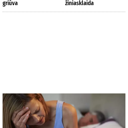
griūva
žiniasklaida