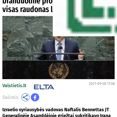
branduolinė programa „peržengė
visas raudonas linijas“
2021-09-28 11:58
Valstietis.lt
Dalintis:
Izraelio vyriausybės vadovas Naftalis Bennettas JT
Generalinėje Asamblėjoje griežtai sukritikavo Iraną