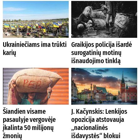
Ukrainiečiams ima trūkti
Graikijos policija išardė
karių
surogatinių motinų
išnaudojimo tinklą
Šiandien visame
J. Kačynskis: Lenkijos
pasaulyje vergovėje
opozicija atstovauja
įkalinta 50 milijonų
„nacionalinės
žmonių
išdavystės“ blokui