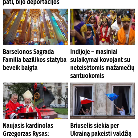
pati, bijo deportacijos
Barselonos Sagrada
Indijoje – masiniai
Familia bazilikos statyba
sulaikymai kovojant su
beveik baigta
neteisėtomis mažamečių
santuokomis
Naujasis kardinolas
Briuselis siekia per
Grzegorzas Rysas:
Ukrainą pakeisti valdžią