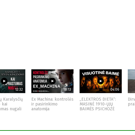
12:32
18:13
04:06
ų Karalysčių
Ex Machina: kontrolės
„ELEKTROS DIETA“:
Dir
– kai
ir pasirinkimo
MASINĖ 1910-ŲJŲ
pra
umas nugali
anatomija
BAIMĖS PSICHOZĖ