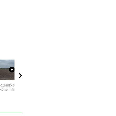
03:23
09:44
04:49
vožemio sveikata -
Sėjomaina - praktinė
Kompostas - praktinė
ktinė informacija
informacija
informacija