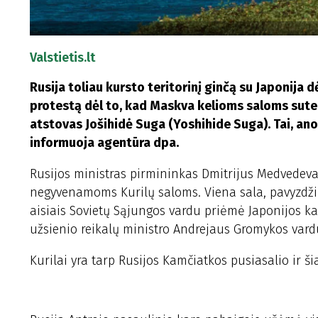
Valstietis.lt
Rusija toliau kursto teritorinį ginčą su Japonija
protestą dėl to, kad Maskva kelioms saloms sutei
atstovas Jošihidė Suga (Yoshihide Suga). Tai, anot 
informuoja agentūra dpa.
Rusijos ministras pirmininkas Dmitrijus Medvedev
negyvenamoms Kurilų saloms. Viena sala, pavyzdžiu
aisiais Sovietų Sąjungos vardu priėmė Japonijos ka
užsienio reikalų ministro Andrejaus Gromykos vard
Kurilai yra tarp Rusijos Kamčiatkos pusiasalio ir š