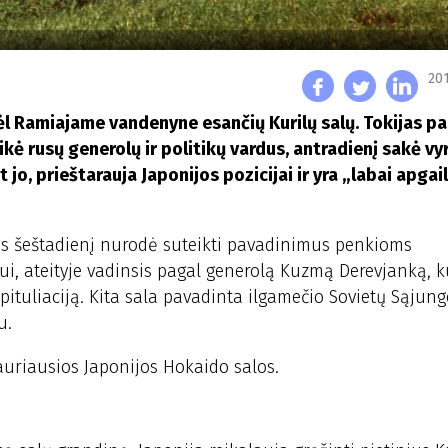
201
 dėl Ramiajame vandenyne esančių Kurilų salų. Tokijas p
kė rusų generolų ir politikų vardus, antradienį sakė v
jo, prieštarauja Japonijos pozicijai ir yra „labai apgail
as šeštadienį nurodė suteikti pavadinimus penkioms
i, ateityje vadinsis pagal generolą Kuzmą Derevjanką, k
pituliaciją. Kita sala pavadinta ilgamečio Sovietų Sąjun
u.
iauriausios Japonijos Hokaido salos.