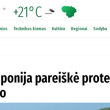
+21°C
nios
Technikos kiemas
Kultūra
Regionai
Sodyba
Japonija pareiškė prot
mo