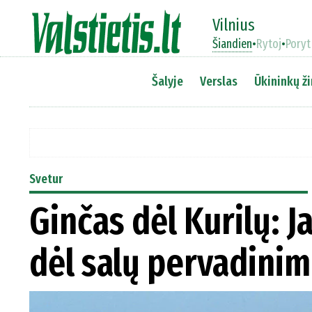
Vilnius
Šiandien
•
Rytoj
•
Poryt
Šalyje
Verslas
Ūkininkų ži
Svetur
Ginčas dėl Kurilų: 
dėl salų pervadini