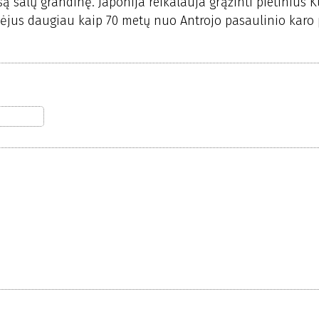
 salų grandinę. Japonija reikalauja grąžinti pietinius K
 praėjus daugiau kaip 70 metų nuo Antrojo pasaulinio karo