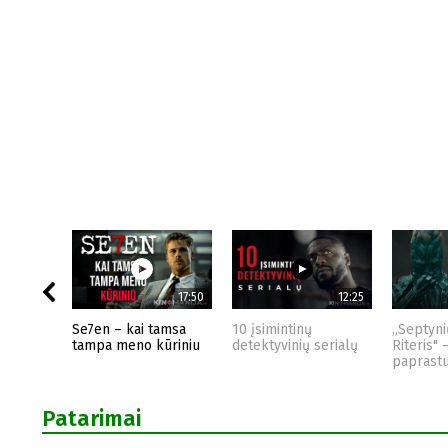
17:50
12:25
Se7en – kai tamsa
10 įsimintinų
„Septyni
tampa meno kūriniu
detektyvinių serialų
Riteris" 
paprast
Patarimai