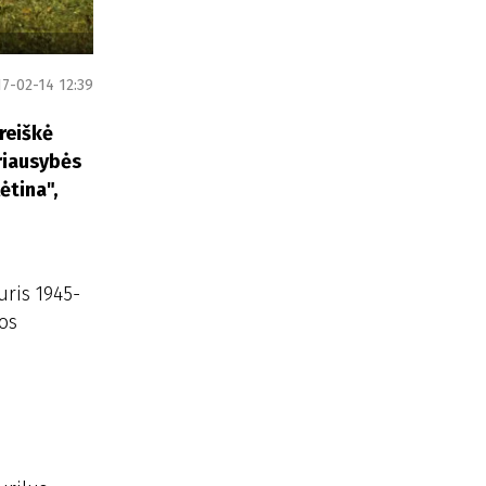
7-02-14 12:39
areiškė
yriausybės
ėtina",
uris 1945-
gos