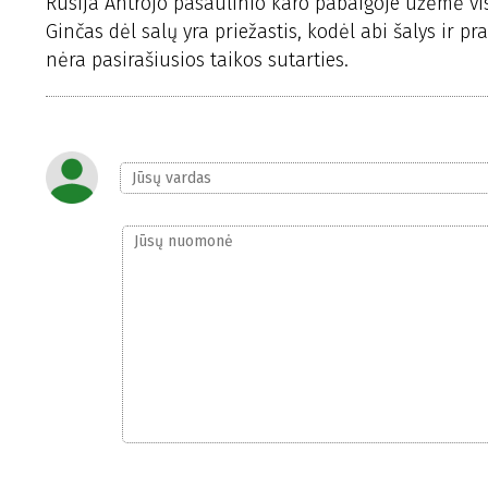
Rusija Antrojo pasaulinio karo pabaigoje užėmė visą
Ginčas dėl salų yra priežastis, kodėl abi šalys ir
nėra pasirašiusios taikos sutarties.