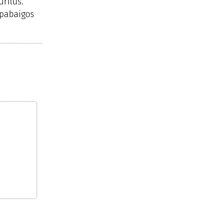
urilus.
 pabaigos