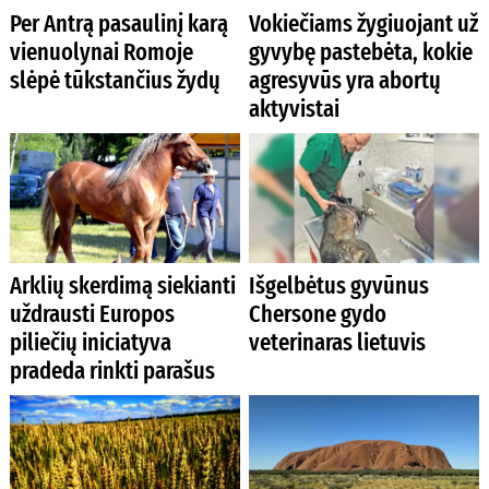
Per Antrą pasaulinį karą
Vokiečiams žygiuojant už
vienuolynai Romoje
gyvybę pastebėta, kokie
slėpė tūkstančius žydų
agresyvūs yra abortų
aktyvistai
Arklių skerdimą siekianti
Išgelbėtus gyvūnus
uždrausti Europos
Chersone gydo
piliečių iniciatyva
veterinaras lietuvis
pradeda rinkti parašus