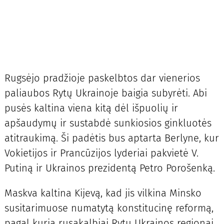
Rugsėjo pradžioje paskelbtos dar vienerios
paliaubos Rytų Ukrainoje baigia subyrėti. Abi
pusės kaltina viena kitą dėl išpuolių ir
apšaudymų ir sustabdė sunkiosios ginkluotės
atitraukimą. Ši padėtis bus aptarta Berlyne, kur
Vokietijos ir Prancūzijos lyderiai pakvietė V.
Putiną ir Ukrainos prezidentą Petro Porošenką.
Maskva kaltina Kijevą, kad jis vilkina Minsko
susitarimuose numatytą konstitucinę reformą,
pagal kurią rusakalbiai Rytų Ukrainos regionai