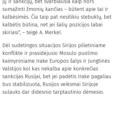
jų ir sankcijų, bet svarbiausia kaip nors
sumažinti žmonių kančias – būtent apie tai ir
kalbėsimės. Čia taip pat nesitikiu stebuklų, bet
kalbėtis būtina, net jei šalių pozicijos labai
skiriasi“, – teigė A. Merkel.
Dėl sudėtingos situacijos Sirijos pilietiniame
konflikte ir prasidėjusio Mosulo puolimo
kaimyniniame Irake Europos šalys ir Jungtinės
Valstijos kol kas nekalba apie konkrečias
sankcijas Rusijai, bet jei padėtis Irake pagaliau
bus stabilizuota, Rusijos veiksmai Sirijoje
sulauks dar didesnio tarptautinio dėmesio.