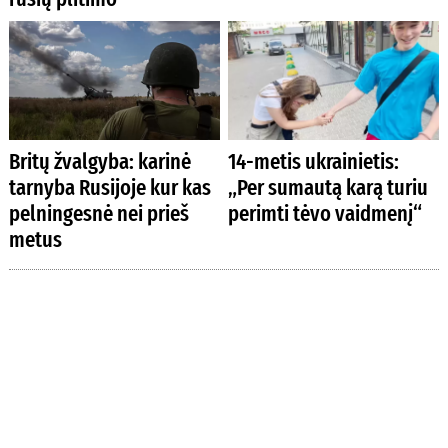
Britų žvalgyba: karinė
14-metis ukrainietis:
tarnyba Rusijoje kur kas
„Per sumautą karą turiu
pelningesnė nei prieš
perimti tėvo vaidmenį“
metus