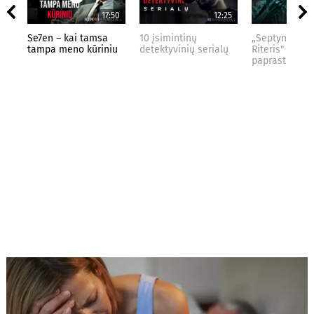
17:50
12:25
Se7en – kai tamsa
10 įsimintinų
„Septynių Kar
tampa meno kūriniu
detektyvinių serialų
Riteris" – kai
paprastumas 