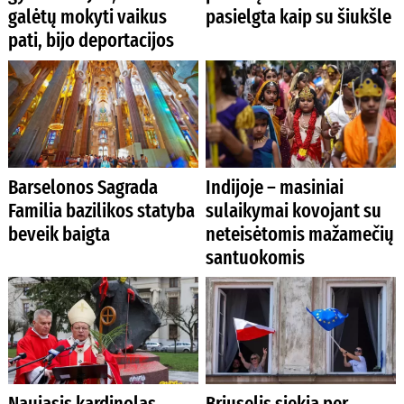
galėtų mokyti vaikus
pasielgta kaip su šiukšle
pati, bijo deportacijos
Barselonos Sagrada
Indijoje – masiniai
Familia bazilikos statyba
sulaikymai kovojant su
beveik baigta
neteisėtomis mažamečių
santuokomis
Naujasis kardinolas
Briuselis siekia per