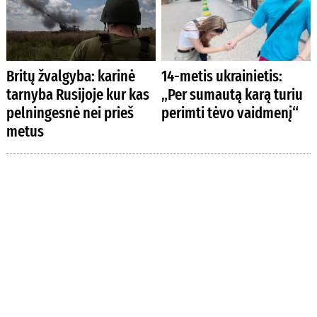
Britų žvalgyba: karinė
14-metis ukrainietis:
tarnyba Rusijoje kur kas
„Per sumautą karą turiu
pelningesnė nei prieš
perimti tėvo vaidmenį“
metus