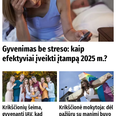
Gyvenimas be streso: kaip
efektyviai įveikti įtampą 2025 m.?
Krikščionių šeima,
Krikščionė mokytoja: dėl
gyvenanti JAV, kad
pažiūrų su manimi buvo