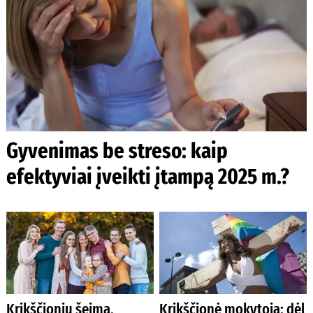
Gyvenimas be streso: kaip
efektyviai įveikti įtampą 2025 m.?
Krikščionių šeima,
Krikščionė mokytoja: dėl