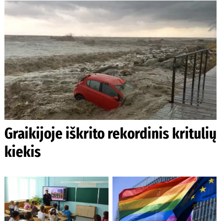
Graikijoje iškrito rekordinis kritulių
kiekis