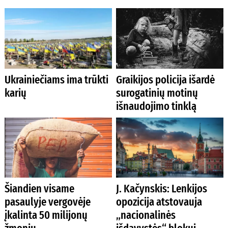
Ukrainiečiams ima trūkti
Graikijos policija išardė
karių
surogatinių motinų
išnaudojimo tinklą
Šiandien visame
J. Kačynskis: Lenkijos
pasaulyje vergovėje
opozicija atstovauja
įkalinta 50 milijonų
„nacionalinės