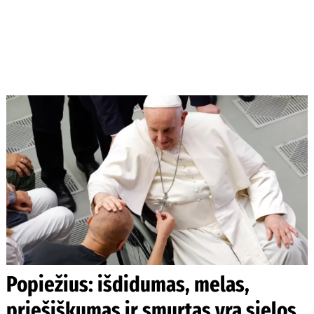
Popiežius: išdidumas, melas,
priešiškumas ir smurtas yra sielos