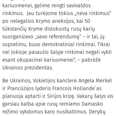
kariuomenei, galime rengti savivaldos
rinkimus. Jau turėjome tokius „neva rinkimus“
po nelegalios Krymo aneksijos, kai 50
tūkstančių Kryme dislokuotų rusų karių
suorganizavo „savo referendumą“ – ir tai, jų
supratimu, buvo demokratiniai rinkimai. Tikrai
ne! Jokioje pasaulio šalyje rinkimai negali vykti
esant okupacinei kariuomenei“, – pabrėžė
Ukrainos prezidentas.
Be Ukrainos, Vokietijos kanclerė Angela Merkel
ir Prancūzijos lyderis Francois Hollande`as
planuoja aptarti ir Sirijos krizę. Vakarų šalys vis
garsiau kalba apie rusų remiamo Damasko
režimo vykdomus karo nusikaltimus. Derybų