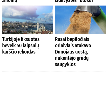
žmonių
išdavystės“ blokui
Turkijoje fiksuotas
Rusai bepiločiais
beveik 50 laipsnių
orlaiviais atakavo
karščio rekordas
Dunojaus uostą,
nukentėjo grūdų
saugyklos