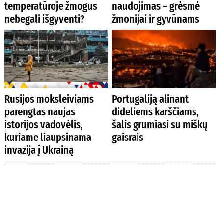
temperatūroje žmogus
naudojimas – grėsmė
nebegali išgyventi?
žmonijai ir gyvūnams
Rusijos moksleiviams
Portugaliją alinant
parengtas naujas
dideliems karščiams,
istorijos vadovėlis,
šalis grumiasi su miškų
kuriame liaupsinama
gaisrais
invazija į Ukrainą