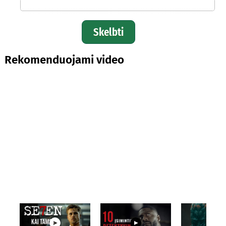
Skelbti
Rekomenduojami video