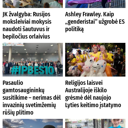
JK žvalgyba: Rusijos
Ashley Frawley. Kaip
moksleiviai mokysis
„genderistai“ užgrobė ES
naudoti šautuvus ir
politiką
bepiločius orlaivius
Pasaulio
Religijos laisvei
gamtosaugininkų
Australijoje iškilo
susitikime – nerimas dėl
grėsmė dėl naujojo
invazinių svetimžemių
Lyties keitimo įstatymo
rūšių plitimo