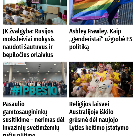
JK žvalgyba: Rusijos
Ashley Frawley. Kaip
moksleiviai mokysis
„genderistai“ užgrobė ES
naudoti šautuvus ir
politiką
bepiločius orlaivius
Pasaulio
Religijos laisvei
gamtosaugininkų
Australijoje iškilo
susitikime – nerimas dėl
grėsmė dėl naujojo
invazinių svetimžemių
Lyties keitimo įstatymo
rūšių plitimo