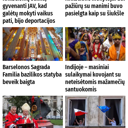
gyvenanti JAV, kad
pažiūrų su manimi buvo
galėtų mokyti vaikus
pasielgta kaip su šiukšle
pati, bijo deportacijos
Barselonos Sagrada
Indijoje – masiniai
Familia bazilikos statyba
sulaikymai kovojant su
beveik baigta
neteisėtomis mažamečių
santuokomis