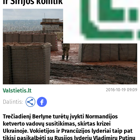
ir Sirijos konfliktų
Valstietis.lt
2016-10-19 09:09
Dalintis:
Trečiadienį Berlyne turėtų įvykti Normandijos
ketverto vadovų susitikimas, skirtas krizei
Ukrainoje. Vokietijos ir Prancūzijos lyderiai taip pat
tikisi pasikalbėti su Rusijos lyderiu Vladimiru Putinu