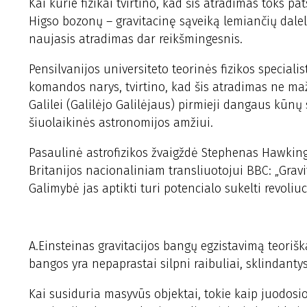
Kai kurie fizikai tvirtino, kad šis atradimas toks pa
Higso bozonų – gravitacinę sąveiką lemiančių daleli
naujasis atradimas dar reikšmingesnis.
Pensilvanijos universiteto teorinės fizikos special
komandos narys, tvirtino, kad šis atradimas ne m
Galilei (Galilėjo Galilėjaus) pirmieji dangaus kūnų
šiuolaikinės astronomijos amžiui.
Pasaulinė astrofizikos žvaigždė Stephenas Hawki
Britanijos nacionaliniam transliuotojui BBC: „Gravit
Galimybė jas aptikti turi potencialo sukelti revoliuc
A.Einsteinas gravitacijos bangų egzistavimą teoriš
bangos yra nepaprastai silpni raibuliai, sklindantys
Kai susiduria masyvūs objektai, tokie kaip juodosi