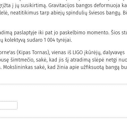
grįžta į jų susikirtimą. Gravitacijos bangos deformuoja ka
ė, neatitikimus tarp abiejų spindulių šviesos bangų. B
adimą paslaptyje iki pat jo paskelbimo momento. Šios stu
ų kolektyvą sudaro 1 004 tyrėjai.
orne'as (Kipas Tornas), vienas iš LIGO įkūrėjų, dalyvavęs
pusę šimtmečio, sakė, kad jis šį atradimą slėpė netgi nu
s. Mokslininkas sakė, kad žinia apie užfiksuotą bangą bu