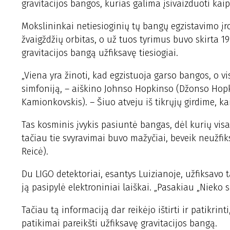
gravitacijos bangos, kurias galima įsivaizduoti kai
Mokslininkai netiesioginių tų bangų egzistavimo į
žvaigždžių orbitas, o už tuos tyrimus buvo skirta 19
gravitacijos bangą užfiksavę tiesiogiai.
„Viena yra žinoti, kad egzistuoja garso bangos, o vi
simfoniją, – aiškino Johnso Hopkinso (Džonso Hop
Kamionkovskis). – Šiuo atveju iš tikrųjų girdime, kai
Tas kosminis įvykis pasiuntė bangas, dėl kurių visa
tačiau tie svyravimai buvo mažyčiai, beveik neužfi
Reicė).
Du LIGO detektoriai, esantys Luizianoje, užfiksavo tą 
ją pasipylė elektroniniai laiškai. „Pasakiau „Nieko s
Tačiau tą informaciją dar reikėjo ištirti ir patikrin
patikimai pareikšti užfiksavę gravitacijos bangą.