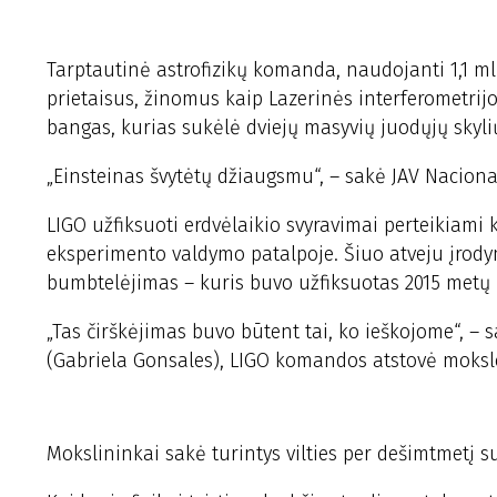
Tarptautinė astrofizikų komanda, naudojanti 1,1 ml
prietaisus, žinomus kaip Lazerinės interferometrijos
bangas, kurias sukėlė dviejų masyvių juodųjų skyli
„Einsteinas švytėtų džiaugsmu“, – sakė JAV Naciona
LIGO užfiksuoti erdvėlaikio svyravimai perteikiami k
eksperimento valdymo patalpoje. Šiuo atveju įrodym
bumbtelėjimas – kuris buvo užfiksuotas 2015 metų 
„Tas čirškėjimas buvo būtent tai, ko ieškojome“, – s
(Gabriela Gonsales), LIGO komandos atstovė moksl
Mokslininkai sakė turintys vilties per dešimtmetį su