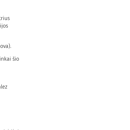
trius
ijos
ova).
inkai šio
alez