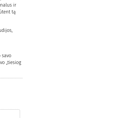
nalus ir
ūtent tą
dijos,
o savo
vo „tiesiog