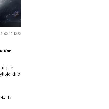
16-02-12 12:22
nt dar
 ir joje
yliojo kino
iekada