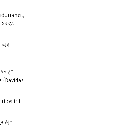
iduriančių
 sakyti
5-ąją
s
želė“,
e (Davidas
rijos ir į
galėjo