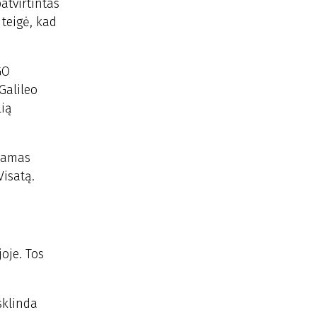
patvirtintas
 teigė, kad
GO
Galileo
lią
ydamas
Visatą.
oje. Tos
sklinda