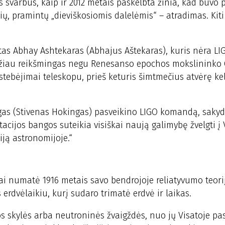
ts svarbus, kaip ir 2012 metais paskelbta žinia, kad buvo 
ų, pramintų „dieviškosiomis dalelėmis“ – atradimas. Kiti
istas Abhay Ashtekaras (Abhajus Aštekaras), kuris nėra LI
ažiau reikšmingas negu Renesanso epochos mokslininko 
 stebėjimai teleskopu, prieš keturis šimtmečius atvėrę ke
ngas (Stivenas Hokingas) pasveikino LIGO komandą, sak
acijos bangos suteikia visiškai naują galimybę žvelgti į 
iją astronomijoje.“
kai numatė 1916 metais savo bendrojoje reliatyvumo teorij
 erdvėlaikiu, kurį sudaro trimatė erdvė ir laikas.
os skylės arba neutroninės žvaigždės, nuo jų Visatoje pa