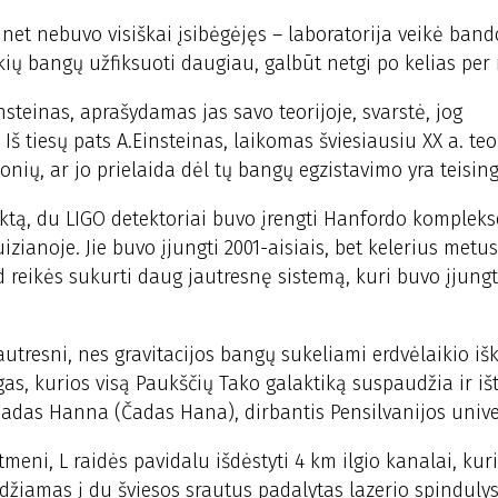
 net nebuvo visiškai įsibėgėjęs – laboratorija veikė ba
tokių bangų užfiksuoti daugiau, galbūt netgi po kelias per
nsteinas, aprašydamas jas savo teorijoje, svarstė, jog
Iš tiesų pats A.Einsteinas, laikomas šviesiausiu XX a. te
onių, ar jo prielaida dėl tų bangų egzistavimo yra teising
ektą, du LIGO detektoriai buvo įrengti Hanfordo kompleks
izianoje. Jie buvo įjungti 2001-aisiais, bet kelerius metus
 reikės sukurti daug jautresnę sistemą, kuri buvo įjung
utresni, nes gravitacijos bangų sukeliami erdvėlaikio iš
gas, kurios visą Paukščių Tako galaktiką suspaudžia ir iš
hadas Hanna (Čadas Hana), dirbantis Pensilvanijos univer
meni, L raidės pavidalu išdėstyti 4 km ilgio kanalai, kur
džiamas į du šviesos srautus padalytas lazerio spindulys