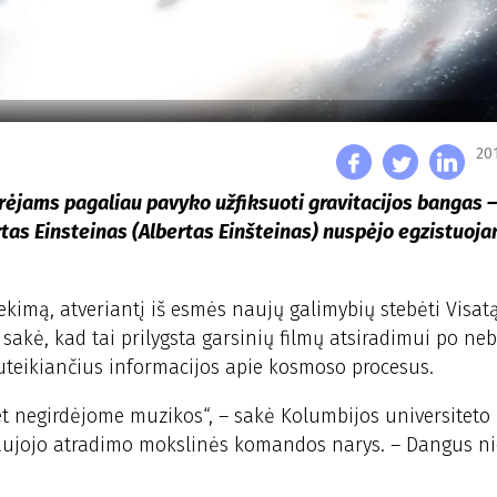
20
yrėjams pagaliau pavyko užfiksuoti gravitacijos bangas –
rtas Einsteinas (Albertas Einšteinas) nuspėjo egzistuoja
iekimą, atveriantį iš esmės naujų galimybių stebėti Visatą
sakė, kad tai prilygsta garsinių filmų atsiradimui po neb
suteikiančius informacijos apie kosmoso procesus.
t negirdėjome muzikos“, – sakė Kolumbijos universiteto
naujojo atradimo mokslinės komandos narys. – Dangus n