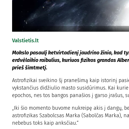
Valstietis.lt
Mokslo pasaulį ketvirtadienį įaudrino žinia, kad t
erdvėlaikio raibulius, kuriuos fizikos grandas Albe
prieš šimtmetį.
Astrofizikai sveikino šį pranešimą kaip istorinį pas
vykstančius didžiulio masto susidūrimus. Kai kurie 
epochos, nes tos bangos panašios į garso įrašus, 
„Iki šio momento buvome nukreipę akis į dangų, be
astrofizikas Szabolcsas Marka (Sabolčas Marka), 
nebebus toks kaip anksčiau.“