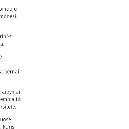
ndomuoju
 mėnesį.
orinės
a.
e
ta pernai
kraipymai –
tempia tik
sitete.
iuose
, kuris