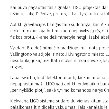
Kai buvo pagautas tas signalas, LIGO projektas dar
režimu, sakė D.Reitze, pridūręs, kad tyrėjai tikisi 
Aptikti gravitacijos bangas taip sudėtinga, kad A.Ei
mokslininkams galbūt niekada nepavyks jų išgirsti. 
fizikos protu, 4-ame dešimtmetyje netgi išsakė abej
Vykdant 8-o dešimtmečio pradžioje inicijuotą proj
Vašingtono valstijoje ir netoli Livingstono miesto Lu
nesulaukę jokių rezultatų mokslininkai suvokė, kad
rugsėjį.
Labai svarbu, kad detektoriai būtų kiek įmanoma ja
nepaprastai maži. LIDO gali aptikti erdvėlaikio ban
„per nykščio plotį“, sakė tyrimo komandos narys C
Kiekvieną LIGO sistemą sudaro du vienas kitam stat
palaikomas itin didelis vakuumas. Tais kanalais lei