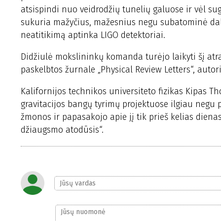
atsispindi nuo veidrodžių tunelių galuose ir vėl su
sukuria mažyčius, mažesnius negu subatominė dalel
neatitikimą aptinka LIGO detektoriai.
Didžiulė mokslininkų komanda turėjo laikyti šį atr
paskelbtos žurnale „Physical Review Letters“, autori
Kalifornijos technikos universiteto fizikas Kipas Th
gravitacijos bangų tyrimų projektuose ilgiau negu 
žmonos ir papasakojo apie jį tik prieš kelias diena
džiaugsmo atodūsis“.