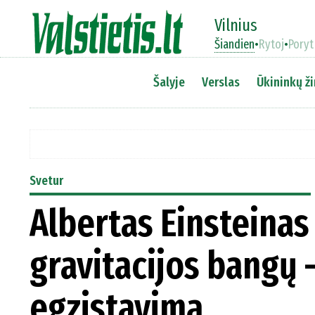
Vilnius
Šiandien
•
Rytoj
•
Poryt
Šalyje
Verslas
Ūkininkų ži
Svetur
Albertas Einsteinas
gravitacijos bangų –
egzistavimą