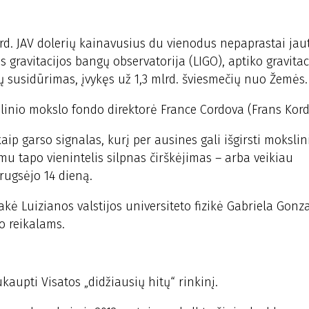
rd. JAV dolerių kainavusius du vienodus nepaprastai jau
 gravitacijos bangų observatorija (LIGO), aptiko gravitac
ų susidūrimas, įvykęs už 1,3 mlrd. šviesmečių nuo Žemės.
linio mokslo fondo direktorė France Cordova (Frans Kord
aip garso signalas, kurį per ausines gali išgirsti mokslin
u tapo vienintelis silpnas čirškėjimas – arba veikiau
rugsėjo 14 dieną.
akė Luizianos valstijos universiteto fizikė Gabriela Gonz
o reikalams.
kaupti Visatos „didžiausių hitų“ rinkinį.