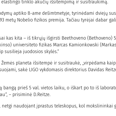
p elastingo tinklo akučių išsitempimą ir susitraukimą.
rodymų aptiko 8-ame dešimtmetyje, tyrinėdami dviejų sus
93 metų Nobelio fizikos premija. Tačiau tyrėjai dabar gali
sai kas kita – iš tikrųjų išgirsti Beethoveno (Bethoveno) 
kinso) universiteto fizikas Marcas Kamionkowski (Marka
p susilieja juodosios skylės.“
 Žemės planeta išsitempė ir susitraukė, „virpėdama kaip 
ksuojami, sakė LIGO vykdomasis direktorius Davidas Reitz
bangą prieš 5 val. vietos laiku, o iškart po to iš laborato
au“, – prisiminė D.Reitze.
ti, netgi naudojant įprastus teleskopus, kol mokslininkai 