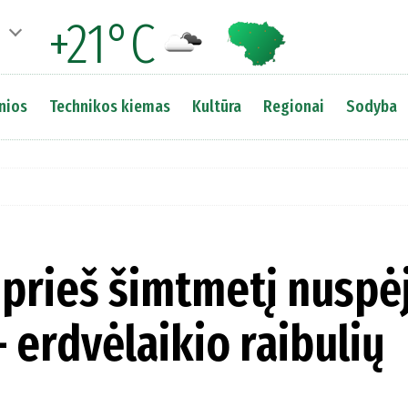
+21°C
nios
Technikos kiemas
Kultūra
Regionai
Sodyba
 prieš šimtmetį nuspė
 erdvėlaikio raibulių