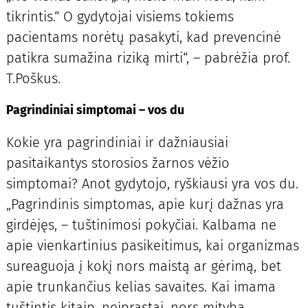
tikrintis.“ O gydytojai visiems tokiems
pacientams norėtų pasakyti, kad prevencinė
patikra sumažina riziką mirti“, – pabrėžia prof.
T.Poškus.
Pagrindiniai simptomai – vos du
Kokie yra pagrindiniai ir dažniausiai
pasitaikantys storosios žarnos vėžio
simptomai? Anot gydytojo, ryškiausi yra vos du.
„Pagrindinis simptomas, apie kurį dažnas yra
girdėjęs, – tuštinimosi pokyčiai. Kalbama ne
apie vienkartinius pasikeitimus, kai organizmas
sureaguoja į kokį nors maistą ar gėrimą, bet
apie trunkančius kelias savaites. Kai imama
tuštintis kitaip, neįprastai, nors mityba,