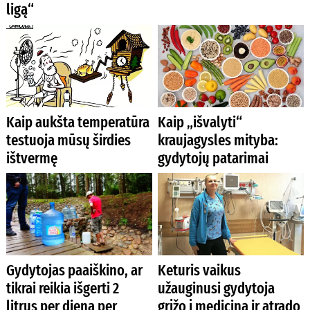
ligą“
Kaip aukšta temperatūra
Kaip „išvalyti“
testuoja mūsų širdies
kraujagysles mityba:
ištvermę
gydytojų patarimai
Gydytojas paaiškino, ar
Keturis vaikus
tikrai reikia išgerti 2
užauginusi gydytoja
litrus per dieną per
grįžo į mediciną ir atrado