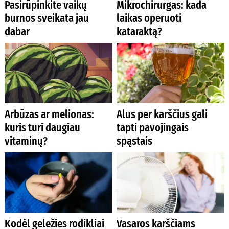
Pasirūpinkite vaikų
Mikrochirurgas: kada
burnos sveikata jau
laikas operuoti
dabar
kataraktą?
Arbūzas ar melionas:
Alus per karščius gali
kuris turi daugiau
tapti pavojingais
vitaminų?
spąstais
Kodėl geležies rodikliai
Vasaros karščiams