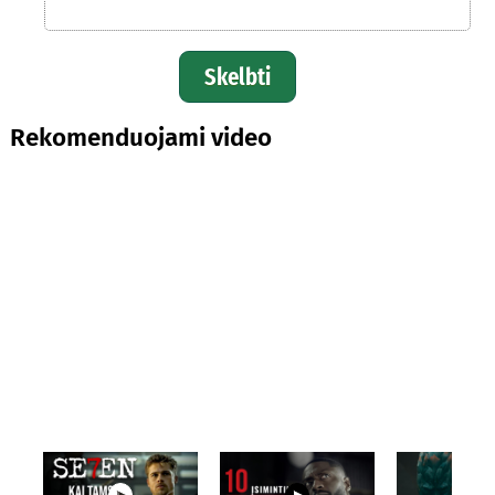
Skelbti
Rekomenduojami video