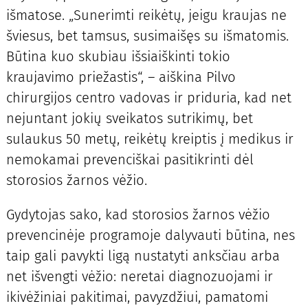
išmatose. „Sunerimti reikėtų, jeigu kraujas ne
šviesus, bet tamsus, susimaišęs su išmatomis.
Būtina kuo skubiau išsiaiškinti tokio
kraujavimo priežastis“, – aiškina Pilvo
chirurgijos centro vadovas ir priduria, kad net
nejuntant jokių sveikatos sutrikimų, bet
sulaukus 50 metų, reikėtų kreiptis į medikus ir
nemokamai prevenciškai pasitikrinti dėl
storosios žarnos vėžio.
Gydytojas sako, kad storosios žarnos vėžio
prevencinėje programoje dalyvauti būtina, nes
taip gali pavykti ligą nustatyti anksčiau arba
net išvengti vėžio: neretai diagnozuojami ir
ikivėžiniai pakitimai, pavyzdžiui, pamatomi