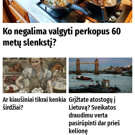
Ko negalima valgyti perkopus 60
metų slenkstį?
Ar kiaušiniai tikrai kenkia
Grįžtate atostogų į
širdžiai?
Lietuvą? Sveikatos
draudimu verta
pasirūpinti dar prieš
kelionę