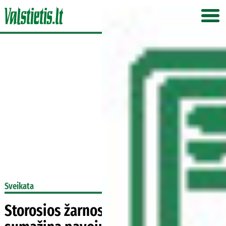
Sveikata
Storosios žarnos vėžys: kas