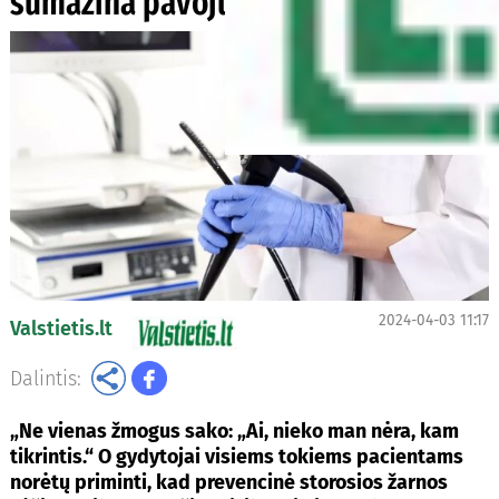
sumažina pavojų susirgti?
2024-04-03 11:17
Valstietis.lt
Dalintis:
„Ne vienas žmogus sako: „Ai, nieko man nėra, kam
tikrintis.“ O gydytojai visiems tokiems pacientams
norėtų priminti, kad prevencinė storosios žarnos