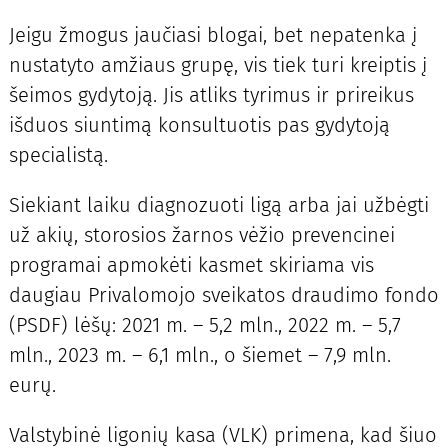
Jeigu žmogus jaučiasi blogai, bet nepatenka į
nustatyto amžiaus grupę, vis tiek turi kreiptis į
šeimos gydytoją. Jis atliks tyrimus ir prireikus
išduos siuntimą konsultuotis pas gydytoją
specialistą.
Siekiant laiku diagnozuoti ligą arba jai užbėgti
už akių, storosios žarnos vėžio prevencinei
programai apmokėti kasmet skiriama vis
daugiau Privalomojo sveikatos draudimo fondo
(PSDF) lėšų: 2021 m. – 5,2 mln., 2022 m. – 5,7
mln., 2023 m. – 6,1 mln., o šiemet – 7,9 mln.
eurų.
Valstybinė ligonių kasa (VLK) primena, kad šiuo