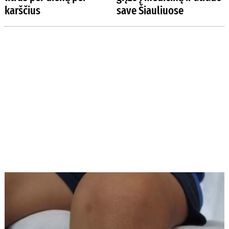
karščius
save Šiauliuose