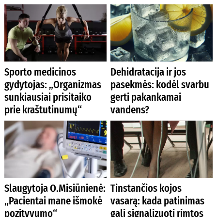
Sporto medicinos
Dehidratacija ir jos
gydytojas: „Organizmas
pasekmės: kodėl svarbu
sunkiausiai prisitaiko
gerti pakankamai
prie kraštutinumų“
vandens?
Slaugytoja O.Misiūnienė:
Tinstančios kojos
„Pacientai mane išmokė
vasarą: kada patinimas
pozityvumo“
gali signalizuoti rimtos