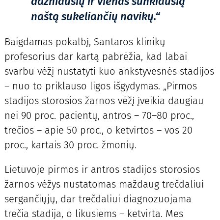
dažniausių ir vienas sunkiausią
naštą sukeliančių navikų.“
Baigdamas pokalbį, Santaros klinikų
profesorius dar kartą pabrėžia, kad labai
svarbu vėžį nustatyti kuo ankstyvesnės stadijos
– nuo to priklauso ligos išgydymas. „Pirmos
stadijos storosios žarnos vėžį įveikia daugiau
nei 90 proc. pacientų, antros – 70–80 proc.,
trečios – apie 50 proc., o ketvirtos – vos 20
proc., kartais 30 proc. žmonių.
Lietuvoje pirmos ir antros stadijos storosios
žarnos vėžys nustatomas maždaug trečdaliui
sergančiųjų, dar trečdaliui diagnozuojama
trečia stadija, o likusiems – ketvirta. Mes