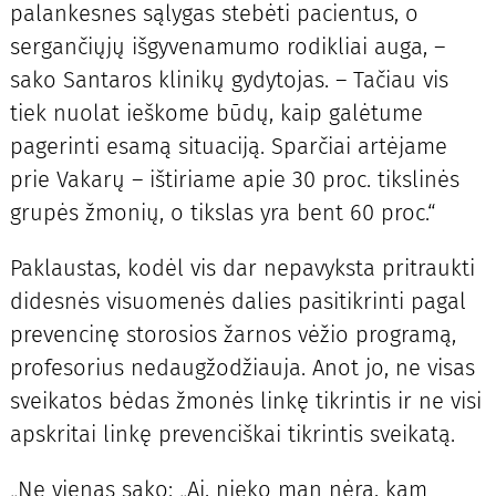
palankesnes sąlygas stebėti pacientus, o
sergančiųjų išgyvenamumo rodikliai auga, –
sako Santaros klinikų gydytojas. – Tačiau vis
tiek nuolat ieškome būdų, kaip galėtume
pagerinti esamą situaciją. Sparčiai artėjame
prie Vakarų – ištiriame apie 30 proc. tikslinės
grupės žmonių, o tikslas yra bent 60 proc.“
Paklaustas, kodėl vis dar nepavyksta pritraukti
didesnės visuomenės dalies pasitikrinti pagal
prevencinę storosios žarnos vėžio programą,
profesorius nedaugžodžiauja. Anot jo, ne visas
sveikatos bėdas žmonės linkę tikrintis ir ne visi
apskritai linkę prevenciškai tikrintis sveikatą.
„Ne vienas sako: „Ai, nieko man nėra, kam