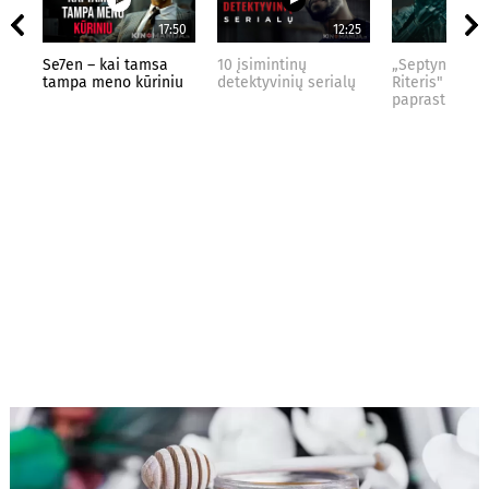
17:50
12:25
Se7en – kai tamsa
10 įsimintinų
„Septynių Kar
tampa meno kūriniu
detektyvinių serialų
Riteris" – kai
paprastumas 