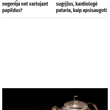
negerėja net vartojant
sugrįžus, kardiologė
papildus?
pataria, kaip apsisaugoti