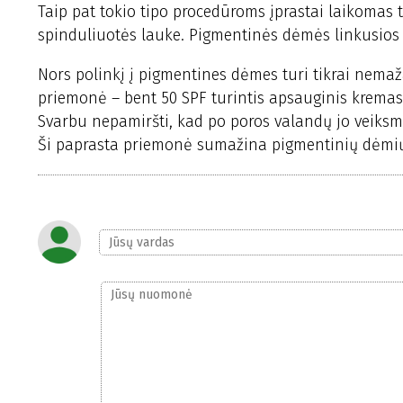
Taip pat tokio tipo procedūroms įprastai laikomas
spinduliuotės lauke. Pigmentinės dėmės linkusios ry
Nors polinkį į pigmentines dėmes turi tikrai nemaž
priemonė – bent 50 SPF turintis apsauginis kremas. 
Svarbu nepamiršti, kad po poros valandų jo veiksm
Ši paprasta priemonė sumažina pigmentinių dėmių a