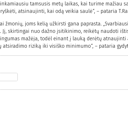
 tinkamiausiu tamsusis metų laikas, kai turime mažiau s
škėti, atsinaujinti, kai odą veikia saulė“, – pataria T.R
ai žmonių, joms kelią užkirsti gana paprasta. „Svarbiaus
Jį, skirtingai nuo dažno įsitikinimo, reikėtų naudoti išt
ingumas mažėja, todėl einant į lauką derėtų atnaujinti
tsiradimo riziką iki visiško minimumo“, – pataria gydyt