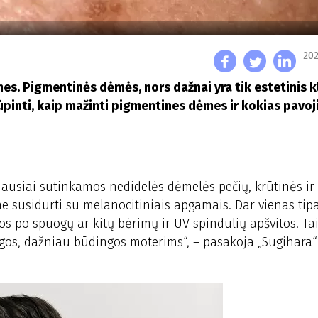
202
es. Pigmentinės dėmės, nors dažnai yra tik estetinis k
irūpinti, kaip mažinti pigmentines dėmes ir kokias pavo
iausiai sutinkamos nedidelės dėmelės pečių, krūtinės ir
ime susidurti su melanocitiniais apgamais. Dar vienas tip
 po spuogų ar kitų bėrimų ir UV spindulių apšvitos. Ta
igos, dažniau būdingos moterims“, – pasakoja „Sugihara“