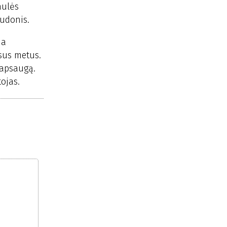
aulės
audonis.
ia
isus metus.
 apsaugą.
ojas.