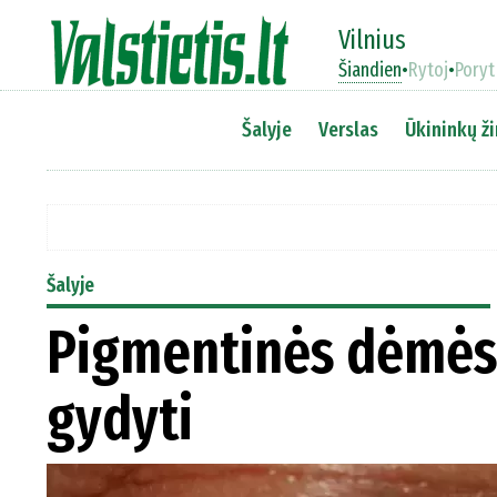
Vilnius
Šiandien
•
Rytoj
•
Poryt
Šalyje
Verslas
Ūkininkų ži
Šalyje
Pigmentinės dėmės: 
gydyti