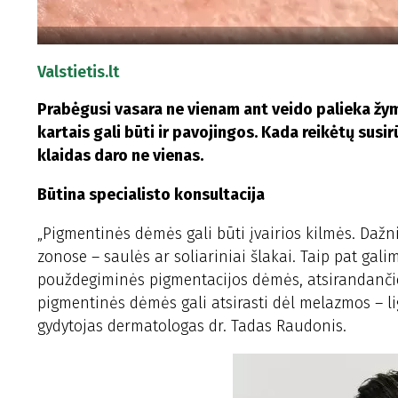
Valstietis.lt
Prabėgusi vasara ne vienam ant veido palieka žym
kartais gali būti ir pavojingos. Kada reikėtų sus
klaidas daro ne vienas.
Būtina specialisto konsultacija
„Pigmentinės dėmės gali būti įvairios kilmės. Dažn
zonose – saulės ar soliariniai šlakai. Taip pat gal
použdegiminės pigmentacijos dėmės, atsirandančios
pigmentinės dėmės gali atsirasti dėl melazmos – l
gydytojas dermatologas dr. Tadas Raudonis.