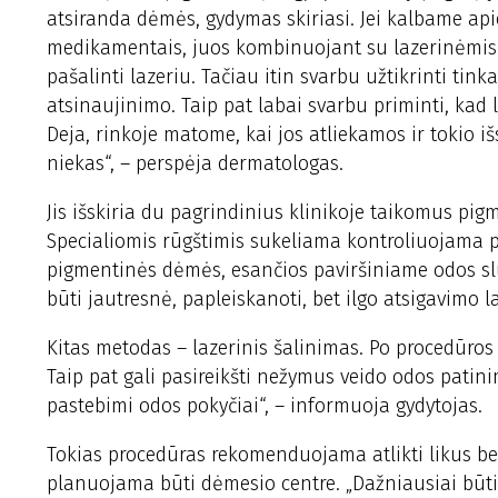
atsiranda dėmės, gydymas skiriasi. Jei kalbame api
medikamentais, juos kombinuojant su lazerinėmis p
pašalinti lazeriu. Tačiau itin svarbu užtikrinti ti
atsinaujinimo. Taip pat labai svarbu priminti, kad l
Deja, rinkoje matome, kai jos atliekamos ir tokio iš
niekas“, – perspėja dermatologas.
Jis išskiria du pagrindinius klinikoje taikomus pi
Specialiomis rūgštimis sukeliama kontroliuojama pav
pigmentinės dėmės, esančios paviršiniame odos slu
būti jautresnė, papleiskanoti, bet ilgo atsigavimo
Kitas metodas – lazerinis šalinimas. Po procedūros
Taip pat gali pasireikšti nežymus veido odos patini
pastebimi odos pokyčiai“, – informuoja gydytojas.
Tokias procedūras rekomenduojama atlikti likus ben
planuojama būti dėmesio centre. „Dažniausiai būt