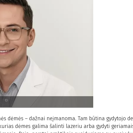
ntinės dėmės – dažnai neįmanoma. Tam būtina gydytojo d
urias dėmes galima šalinti lazeriu arba gydyti geriamais