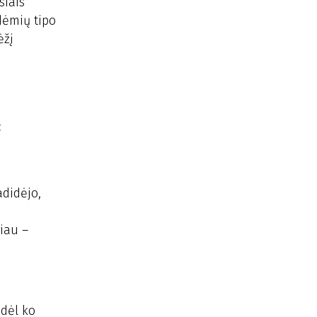
siais
dėmių tipo
ėžį
s
adidėjo,
giau –
 dėl ko