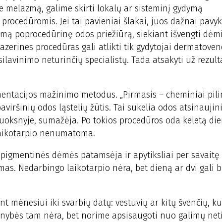
e melazmą, galime skirti lokalų ar sisteminį gydymą
rocedūromis. Jei tai pavieniai šlakai, juos dažnai pavyk
nkamą poprocedūrinę odos priežiūrą, siekiant išvengti dėm
azerines procedūras gali atlikti tik gydytojai dermatoven
silavinimo neturinčių specialistų. Tada atsakyti už rezult
gmentacijos mažinimo metodus. „Pirmasis – cheminiai pili
iršinių odos ląstelių žūtis. Tai sukelia odos atsinaujin
oksnyje, sumažėja. Po tokios procedūros oda keletą die
 laikotarpio nenumatoma.
 pigmentinės dėmės patamsėja ir apytiksliai per savaitę
mas. Nedarbingo laikotarpio nėra, bet dieną ar dvi gali b
t mėnesiui iki svarbių datų: vestuvių ar kitų švenčių, k
inybės tam nėra, bet norime apsisaugoti nuo galimų ne