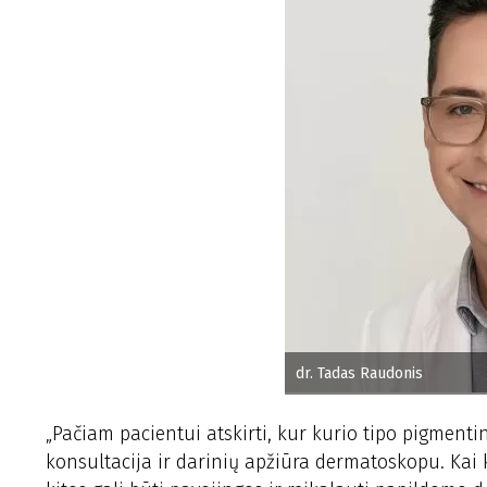
dr. Tadas Raudonis
„Pačiam pacientui atskirti, kur kurio tipo pigme
konsultacija ir darinių apžiūra dermatoskopu. Kai k