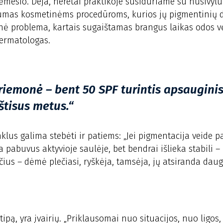
dėmesio. Deja, neretai praktikoje susiduriame su nusivylu
s sumas kosmetinėms procedūroms, kurios jų pigmentinių 
sinė problema, kartais sugaištamas brangus laikas odos v
dermatologas.
riemonė – bent 50 SPF turintis apsaugini
štisus metus.“
klus galima stebėti ir patiems: „Jei pigmentacija veide p
ja pabuvus aktyvioje saulėje, bet bendrai išlieka stabili –
čius – dėmė plečiasi, ryškėja, tamsėja, jų atsiranda dau
pą, yra įvairių. „Priklausomai nuo situacijos, nuo ligos,