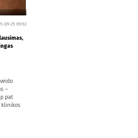
5-09-25 09:52
lausimas,
jingas
 veido
as –
ip pat
 klinikos