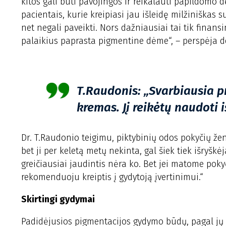
kitos gali būti pavojingos ir reikalauti papildomo 
pacientais, kurie kreipiasi jau išleidę milžiniška
net negali paveikti. Nors dažniausiai tai tik finan
palaikius paprasta pigmentine dėme“, – perspėja 
T.Raudonis: „Svarbiausia p
kremas. Jį reikėtų naudoti i
Dr. T.Raudonio teigimu, piktybinių odos pokyčių žen
bet ji per keletą metų nekinta, gal šiek tiek išryškė
greičiausiai jaudintis nėra ko. Bet jei matome poky
rekomenduoju kreiptis į gydytoją įvertinimui.“
Skirtingi gydymai
Padidėjusios pigmentacijos gydymo būdų, pagal jų ti