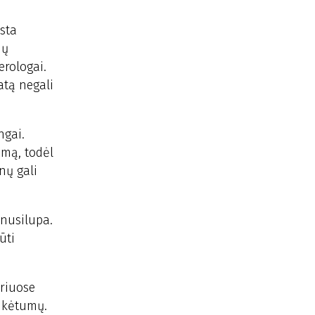
sta
ių
erologai.
atą negali
ngai.
imą, todėl
nų gali
 nusilupa.
ūti
uriuose
tikėtumų.