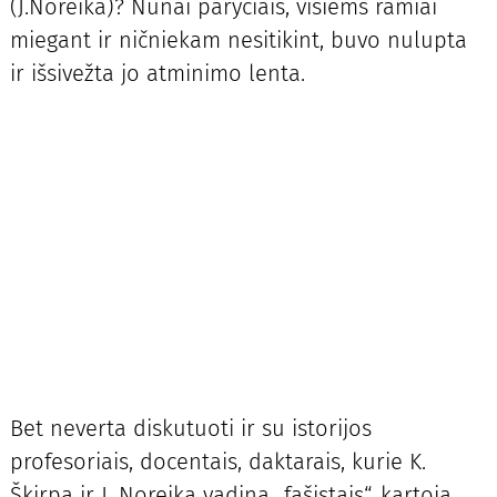
(J.Noreika)? Nūnai paryčiais, visiems ramiai
miegant ir ničniekam nesitikint, buvo nulupta
ir išsivežta jo atminimo lenta.
Bet neverta diskutuoti ir su istorijos
profesoriais, docentais, daktarais, kurie K.
Škirpą ir J. Noreiką vadina „fašistais“, kartoja