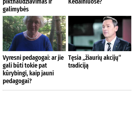
piktnaudžiavimas ir
Kėdainiuose?
galimybės
Vyresni pedagogai: ar jie
Tęsia „žiaurių akcijų“
gali būti tokie pat
tradiciją
kūrybingi, kaip jauni
pedagogai?