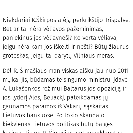
Niekdariai K.Škirpos alėją perkrikštijo Trispalve.
Bet ar tai nėra vėliavos pažeminimas,
paniekinus jos vėliavnešį? Ko verta vėliava,
jeigu nėra kam jos iškelti ir nešti? Būtų žiaurus
groteskas, jeigu tai darytų Vilniaus meras.
Dėl R. Šimašiaus man viskas aišku jau nuo 2011
m., kai jis, būdamas teisingumo ministru, įdavė
A. Lukašenkos režimui Baltarusijos opoziciją ir
jos lyderį Alesį Beliackį, pateikdamas jų
gaunamos paramos iš Vakarų sąskaitas
Lietuvos bankuose. Po tokio skandalo
kiekvienas Lietuvos politikas būtų baigęs
karjerą. Tik ne R. Šimašius, net neapklaustas