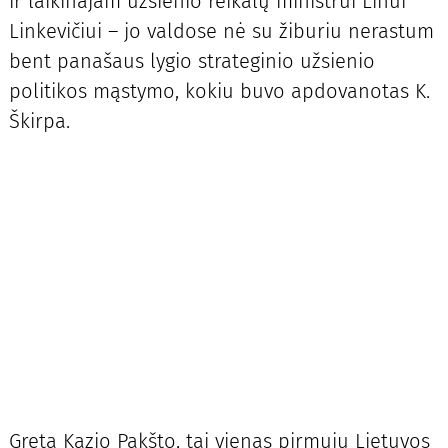
ir laikinajam užsienio reikalų ministrui Linui
Linkevičiui – jo valdose nė su žiburiu nerastum
bent panašaus lygio strateginio užsienio
politikos mąstymo, kokiu buvo apdovanotas K.
Škirpa.
Greta Kazio Pakšto, tai vienas pirmųjų Lietuvos