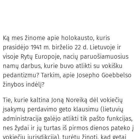
Ką mes žinome apie holokausto, kuris
prasidėjo 1941 m. birželio 22 d. Lietuvoje ir
visoje Rytų Europoje, nacių paruošiamuosius
namų darbus, kurie buvo atlikti su vokišku
pedantizmu? Tarkim, apie Josepho Goebbelso
žinybos indėlį?
Tie, kurie kaltina Joną Noreiką dėl vokiečių
įsakymų perdavimo geto klausimu (lietuvių
administracija galėjo atlikti tik pašto funkcijas,
nes žydai ir jų turtas iš pirmos dienos pateko į
vokiečių jurisdikciją), turėtų žinoti, kad getai