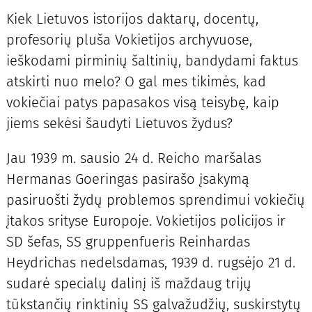
Kiek Lietuvos istorijos daktarų, docentų,
profesorių pluša Vokietijos archyvuose,
ieškodami pirminių šaltinių, bandydami faktus
atskirti nuo melo? O gal mes tikimės, kad
vokiečiai patys papasakos visą teisybę, kaip
jiems sekėsi šaudyti Lietuvos žydus?
Jau 1939 m. sausio 24 d. Reicho maršalas
Hermanas Goeringas pasirašo įsakymą
pasiruošti žydų problemos sprendimui vokiečių
įtakos srityse Europoje. Vokietijos policijos ir
SD šefas, SS gruppenfueris Reinhardas
Heydrichas nedelsdamas, 1939 d. rugsėjo 21 d.
sudarė specialų dalinį iš maždaug trijų
tūkstančių rinktinių SS galvažudžių, suskirstytų