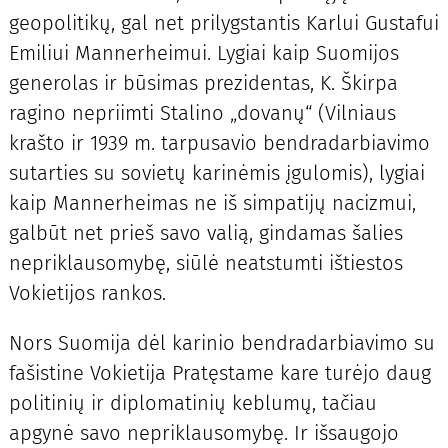
geopolitikų, gal net prilygstantis Karlui Gustafui
Emiliui Mannerheimui. Lygiai kaip Suomijos
generolas ir būsimas prezidentas, K. Škirpa
ragino nepriimti Stalino „dovanų“ (Vilniaus
krašto ir 1939 m. tarpusavio bendradarbiavimo
sutarties su sovietų karinėmis įgulomis), lygiai
kaip Mannerheimas ne iš simpatijų nacizmui,
galbūt net prieš savo valią, gindamas šalies
nepriklausomybę, siūlė neatstumti ištiestos
Vokietijos rankos.
Nors Suomija dėl karinio bendradarbiavimo su
fašistine Vokietija Pratęstame kare turėjo daug
politinių ir diplomatinių keblumų, tačiau
apgynė savo nepriklausomybę. Ir išsaugojo