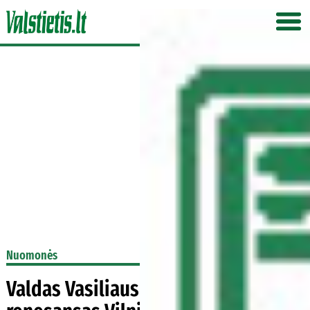
Nuomonės
Valdas Vasiliauskas: KGB klastočių