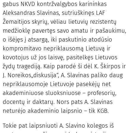
gabus NKVD kontržvalgybos karininkas
Aleksandras Slavinas, sutriuškinęs LAF
Žemaitijos skyrių, vėliau lietuvių rezistentų
medžioklę pavertęs savo amatu ir pašaukimu,
o išėjęs į atsargą, iki paskutinio atodūsio
kompromitavo nepriklausomą Lietuvą ir
kovotojus už jos laisvę, pasitelkęs Lietuvos
žydų tragediją. Kaip parodė ši dėl K. Škirpos ir
J. Noreikos„diskusija“, A. Slavinas paliko daug
nepriklausomoje Lietuvoje pasekėjų net
akademiniuose sluoksniuose – profesorių,
docentų ir daktarų. Nors pats A. Slavinas
neturėjo akademinio laipsnio – tik KGB.
Tokie pat laipsniuoti A. Slavino kolegos iš