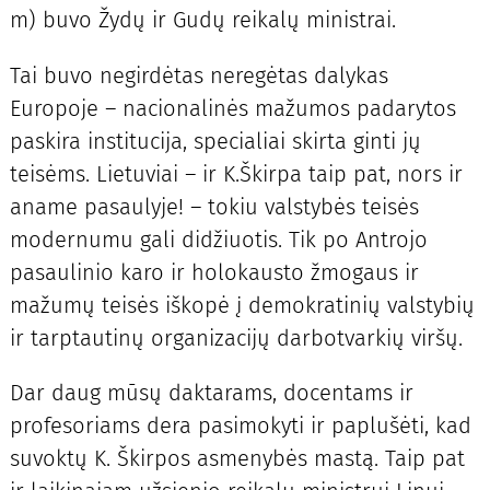
m) buvo Žydų ir Gudų reikalų ministrai.
Tai buvo negirdėtas neregėtas dalykas
Europoje – nacionalinės mažumos padarytos
paskira institucija, specialiai skirta ginti jų
teisėms. Lietuviai – ir K.Škirpa taip pat, nors ir
aname pasaulyje! – tokiu valstybės teisės
modernumu gali didžiuotis. Tik po Antrojo
pasaulinio karo ir holokausto žmogaus ir
mažumų teisės iškopė į demokratinių valstybių
ir tarptautinų organizacijų darbotvarkių viršų.
Dar daug mūsų daktarams, docentams ir
profesoriams dera pasimokyti ir paplušėti, kad
suvoktų K. Škirpos asmenybės mastą. Taip pat