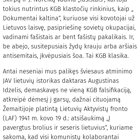
tokius nutrintus KGB klastočių rinkinius, kaip „
Dokumentai kaltina“, kuriuose visi kovotojai už
Lietuvos laisvę, pasipriešinę sovietų okupacijai,
vadinami fašistais ar bent fašistų pakalikais. Ir,
be abejo, susitepusiais žydų krauju arba aršiais
antisemitais, įkvėpusiais šoa. Tai KGB klasika.
Antai neseniai mus palikęs šviesaus atminimo
JAV lietuvių istorikas daktaras Augustinas
Idzelis, demaskavęs ne vieną KGB falsifikaciją,
atkreipė dėmesį į garsų, dažnai cituojamą
Žemaitijoje platintą Lietuvių Aktyvistų fronto
(LAF) 1941 m. kovo 19 d.: atsišaukimą „Į
pavergtus brolius ir seseris lietuvius“, kuriame
sakoma, kad visi komunistų kolaborantai