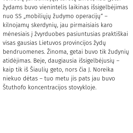
žydams buvo vienintelis laikinas išsigelbėjimas
nuo SS „mobiliųjų žudymo operacijų“ –
kilnojamų skerdynių, jau pirmaisiais karo
mėnesiais į žvyrduobes pasiuntusias praktiškai
visas gausias Lietuvos provincijos žydų
bendruomenes. Žinoma, getai buvo tik žudynių
atidėjimas. Beje, daugiausia išsigelbėjusių –
kaip tik iš Šiaulių geto, nors čia J. Noreika
niekuo dėtas – tuo metu jis pats jau buvo
Štuthofo koncentracijos stovykloje.