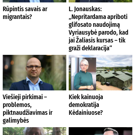
Rūpintis savais ar
L. Jonauskas:
migrantais?
„Nepritardama apriboti
glifosato naudojimą
Vyriausybė parodo, kad
jai Žaliasis kursas – tik
graži deklaracija“
Viešieji pirkimai –
Kiek kainuoja
problemos,
demokratija
piktnaudžiavimas ir
Kėdainiuose?
galimybės