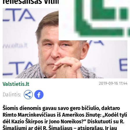
renesansas Vilniuje
Valstietis.lt
2019-09-16 11:44
Dalintis:
Šiomis dienomis gavau savo gero bičiulio, daktaro
Rimto Marcinkevičiaus iš Amerikos žinutę: „Kodėl tyli
dėl Kazio Škirpos ir Jono Noreikos?“ Diskutuoti su R.
Šimašiumi ar dėl R. Šimašiaus – atsiprašau. Ir jau