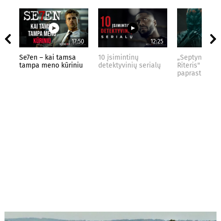
17:50
12:25
Se7en – kai tamsa
10 įsimintinų
„Septynių Kar
tampa meno kūriniu
detektyvinių serialų
Riteris" – kai
paprastumas 