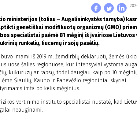
202
io ministerijos (toliau – Augalininkystės tarnyba) ka
 aptikti genetiškai modifikuotų organizmų (GMO) priem
bos specialistai paėmė 81 mėginį iš įvairiose Lietuvos
krinių runkelių, liucernų ir sojų pasėlių.
s buvo imami iš 2019 m. žemdirbių deklaruotų žemės ūki
usiuose šalies regionuose, kur intensyviai vystoma auga
ių, kukurūzų ar rapsų, todėl daugiau kaip po 10 mėginių
 ėmė Šiaulių, Kauno ir Panevėžio regioniniai skyriai.
tyrimams imta po kelis mėginius.
izikos vertinimo instituto specialistai nustatė, kad Lietu
galai neauginami.