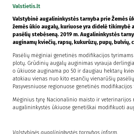
Valstietis.lt
Valstybinė augalininkystės tarnyba prie Žemės ūk
žemės ūkio augalų, kuriuose yra didelė tikimybė
pasėlių stebėseną. 2019 m. Augalininkystės tarny
auginamų kviečių, rapsų, kukurūzų, pupų, bulvių, cu
Pasėlių mėginiai genetinės modifikacijos tyrimam
plotų. Grūdinių augalų auginimas vyrauja derlingia
o ūkiuose auginama po 50 ir daugiau hektarų kvieč
atokiau vienas nuo kito esančių vienarūšių pasėlių
Pasyvesniuose regionuose genetinės modifikacijos 
Mėginius tyrę Nacionalinio maisto ir veterinarijos r
augalininkystės ūkiuose genetiškai modifikuoti au
Valstybinės augalininkystės tarnybos inform.