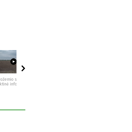
03:23
09:44
04:49
vožemio sveikata -
Sėjomaina - praktinė
Kompostas - praktinė
ktinė informacija
informacija
informacija