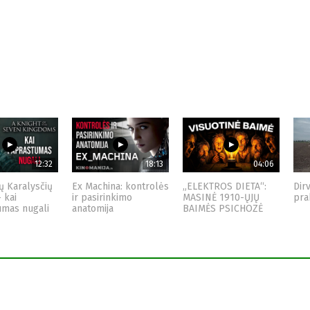
12:32
18:13
04:06
ų Karalysčių
Ex Machina: kontrolės
„ELEKTROS DIETA“:
Dir
– kai
ir pasirinkimo
MASINĖ 1910-ŲJŲ
pra
umas nugali
anatomija
BAIMĖS PSICHOZĖ