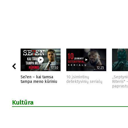
17:50
12:25
Se7en – kai tamsa
10 įsimintinų
„Septyni
tampa meno kūriniu
detektyvinių serialų
Riteris" 
paprast
Kultūra