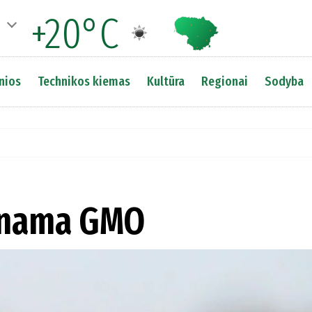
+20°C
nios
Technikos kiemas
Kultūra
Regionai
Sodyba
ginama GMO