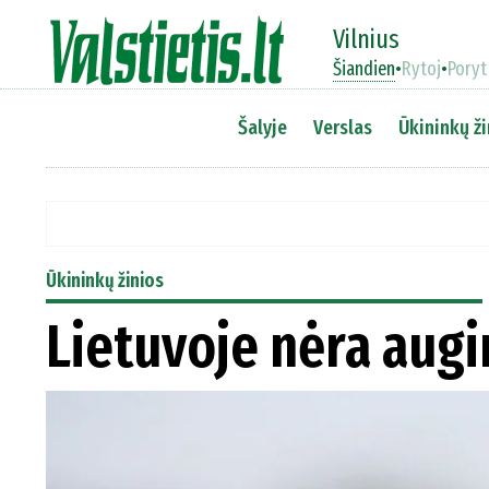
Vilnius
Šiandien
•
Rytoj
•
Poryt
Šalyje
Verslas
Ūkininkų ži
Ūkininkų žinios
Lietuvoje nėra au