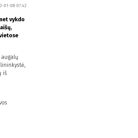
0-01-08 07:42
smet vykdo
aišų,
 vietose
o augalų
lininkystė,
 iš
vos