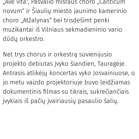
„Ave vita“, Pasvalio mišraus choro „Canticum
novum“ ir Šiaulių miesto jaunimo kamerinio
choro „Atžalynas“ bei trisdešimt penki
muzikantai iš Vilniaus sekmadieninio vario
dūdų orkestro.
Net trys chorus ir orkestrą suvienijusio
projekto debiutas įvyko šiandien, Tauragėje.
Antrasis atlikėjų koncertas vyko Josvainiuose, o
jo metu vaizdo projektoriuje buvo leidžiamas
dokumentinis filmas su tikrais, sukrečiančiais
įvykiais iš pačių įvairiausių pasaulio šalių.