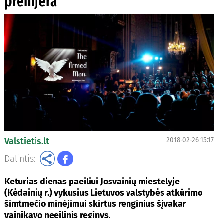
premjera
Valstietis.lt
2018-02-26 15:17
Dalintis:
Keturias dienas paeiliui Josvainių miestelyje
(Kėdainių r.) vykusius Lietuvos valstybės atkūrimo
šimtmečio minėjimui skirtus renginius šįvakar
vainikavo neeilinis reginys.