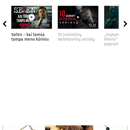
17:50
12:25
Se7en – kai tamsa
10 įsimintinų
„Septynių Kar
tampa meno kūriniu
detektyvinių serialų
Riteris" – kai
paprastumas 