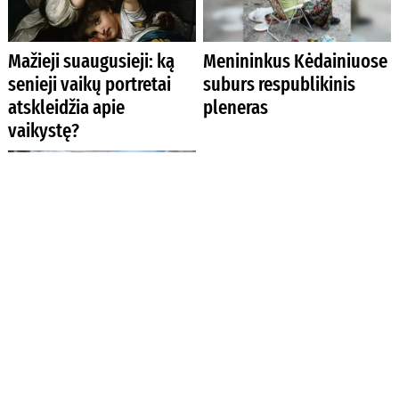
Mažieji suaugusieji: ką
Menininkus Kėdainiuose
senieji vaikų portretai
suburs respublikinis
atskleidžia apie
pleneras
vaikystę?
Genealogas: giminės
Algimantas Lūža –
istorija yra turtas, kuris
žemaitis, kuris Isos slėnį
niekada nenuvertės
fotografuoja savaip