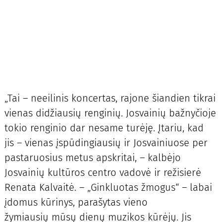
„Tai – neeilinis koncertas, rajone šiandien tikrai
vienas didžiausių renginių. Josvainių bažnyčioje
tokio renginio dar nesame turėję. Įtariu, kad
jis – vienas įspūdingiausių ir Josvainiuose per
pastaruosius metus apskritai, – kalbėjo
Josvainių kultūros centro vadovė ir režisierė
Renata Kalvaitė. – „Ginkluotas žmogus“ – labai
įdomus kūrinys, parašytas vieno
žymiausių mūsų dienų muzikos kūrėjų. Jis