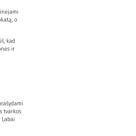
rinėjami
okatą, o
ėl, kad
onės ir
 prašydami
s tvarkos
. Labai