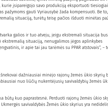
 kurie įsipareigojo savo produkciją eksportuoti tiesiogiai
laidas pažymoms gauti Vyriausybė žada kompensuoti. Be to,
emalią situaciją, turėtų teisę pačios išduoti minėtas pa
arka galios ir tuo atveju, jeigu ekstremali situacija bu
bė ekstremalią situaciją, nenugalimos jėgos aplinkybes
ngvatinis, ir apie tai jau tarėmės su PPAR atstovais“, – t
ašnekovai dažniausiai minėjo rajonų žemės ūkio skyrių b
labiausiai nuo liūčių nukentėjusių savivaldybių žemės ūk
ka būtų kuo paprastesnė. Perduoti rajonų žemės ūkio sk
Ukmergės savivaldybės Žemės ūkio skyrius yra nedidelis