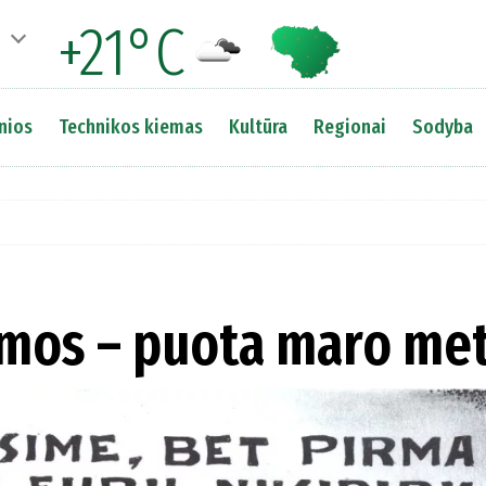
+21°C
nios
Technikos kiemas
Kultūra
Regionai
Sodyba
ymos – puota maro me