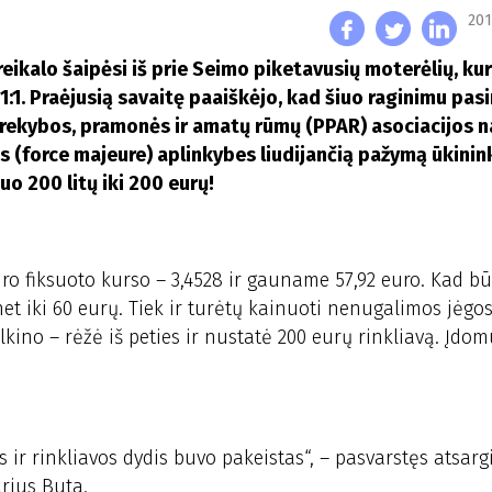
201
eikalo šaipėsi iš prie Seimo piketavusių moterėlių, ku
u 1:1. Praėjusią savaitę paaiškėjo, kad šiuo raginimu pa
rekybos, pramonės ir amatų rūmų (PPAR) asociacijos na
s (force majeure) aplinkybes liudijančią pažymą ūkinin
o 200 litų iki 200 eurų!
euro fiksuoto kurso – 3,4528 ir gauname 57,92 euro. Kad b
et iki 60 eurų. Tiek ir turėtų kainuoti nenugalimos jėgo
ino – rėžė iš peties ir nustatė 200 eurų rinkliavą. Įdomu
ir rinkliavos dydis buvo pakeistas“, – pasvarstęs atsarg
rius Buta.