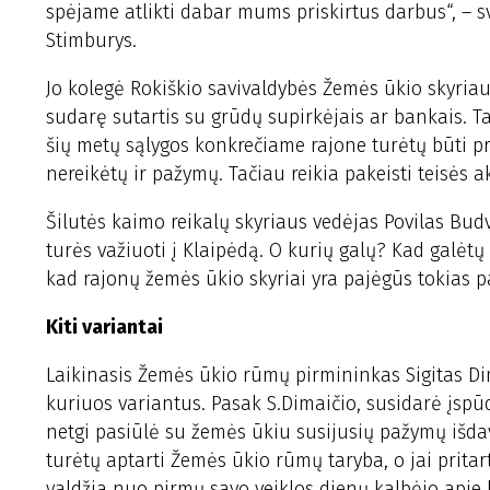
spėjame atlikti dabar mums priskirtus darbus“, – 
Stimburys.
Jo kolegė Rokiškio savivaldybės Žemės ūkio skyriau
sudarę sutartis su grūdų supirkėjais ar bankais. Tai
šių metų sąlygos konkrečiame rajone turėtų būti pr
nereikėtų ir pažymų. Tačiau reikia pakeisti teisės ak
Šilutės kaimo reikalų skyriaus vedėjas Povilas Budv
turės važiuoti į Klaipėdą. O kurių galų? Kad galėt
kad rajonų žemės ūkio skyriai yra pajėgūs tokias 
Kiti variantai
Laikinasis Žemės ūkio rūmų pirmininkas Sigitas Dim
kuriuos variantus. Pasak S.Dimaičio, susidarė įspūd
netgi pasiūlė su žemės ūkiu susijusių pažymų išdav
turėtų aptarti Žemės ūkio rūmų taryba, o jai pritart
valdžia nuo pirmų savo veiklos dienų kalbėjo apie 