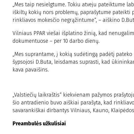
„Mes taip nesielgtume. Tokiu atveju pateiktume la
iškiltų kokių nors problemų, paprašytume pateikti
rinkliavos mokesčio negrąžintume“, – aiškino D.But
Vilniaus PPAR viešai išplatino žinią, kad nenugal
dokumentuose – per 10 darbo dienų.
„Mes suprantame, į kokią sudėtingą padėtį pateko ū
šypsojosi D.Buta, leisdamas suprasti, kad ūkininkam
kava pavaišins.
„Valstiečių laikraštis“ kiekvienam pažymos prašytoju
šio antradienio buvo aiškiai parašyta, kad rinkliavo
savarankiškai dirbantys Vilniaus, Kauno, Klaipėdo
Preambulės užkulisiai