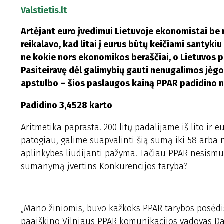
Valstietis.lt
Artėjant euro įvedimui Lietuvoje ekonomistai be r
reikalavo, kad litai į eurus būtų keičiami santyki
ne kokie nors ekonomikos beraščiai, o Lietuvos p
Pasiteiravę dėl galimybių gauti nenugalimos jėgo
apstulbo – šios paslaugos kainą PPAR padidino nu
Padidino 3,4528 karto
Aritmetika paprasta. 200 litų padalijame iš lito ir 
patogiau, galime suapvalinti šią sumą iki 58 arba n
aplinkybes liudijanti pažyma. Tačiau PPAR nesismulk
sumanymą įvertins Konkurencijos taryba?
„Mano žiniomis, buvo kažkoks PPAR tarybos posėdis 
paaiškino Vilniaus PPAR komunikacijos vadovas Da