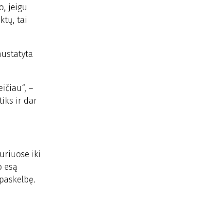
, jeigu
tų, tai
nustatyta
ičiau“, –
iks ir dar
uriuose iki
o esą
paskelbę.