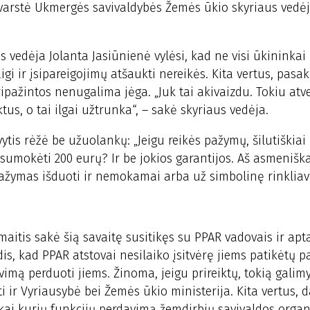
svarstė Ukmergės savivaldybės Žemės ūkio skyriaus vedėj
s vedėja Jolanta Jasiūnienė vylėsi, kad ne visi ūkininkai
gi ir įsipareigojimų atšaukti nereikės. Kita vertus, pasak
ipažintos nenugalima jėga. „Juk tai akivaizdu. Tokiu atv
tus, o tai ilgai užtrunka“, – sakė skyriaus vedėja.
ytis rėžė be užuolankų: „Jeigu reikės pažymų, šilutiškiai
ų sumokėti 200 eurų? Ir be jokios garantijos. Aš asmeniš
pažymas išduoti ir nemokamai arba už simbolinę rinkliav
aitis sakė šią savaitę susitikęs su PPAR vadovais ir apt
is, kad PPAR atstovai nesilaiko įsitvėrę jiems patikėtų p
imą perduoti jiems. Žinoma, jeigu prireiktų, tokią galim
i ir Vyriausybė bei Žemės ūkio ministerija. Kita vertus, 
kai kurių funkcijų perdavimą žemdirbių savivaldos organ