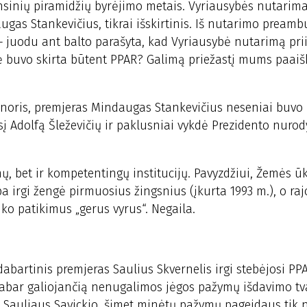
nsinių piramidžių byrėjimo metais. Vyriausybės nutarima
gas Stankevičius, tikrai išskirtinis. Iš nutarimo preambu
ę – juodu ant balto parašyta, kad Vyriausybė nutarimą pr
ė buvo skirta būtent PPAR? Galimą priežastį mums paaiš
inoris, premjeras Mindaugas Stankevičius neseniai buvo
į Adolfą Šleževičių ir paklusniai vykdė Prezidento nurod
imų, bet ir kompetentingų institucijų. Pavyzdžiui, Žemės ū
a irgi žengė pirmuosius žingsnius (įkurta 1993 m.), o r
nko patikimus „gerus vyrus“. Negaila.
bartinis premjeras Saulius Skvernelis irgi stebėjosi PP
dabar galiojančią nenugalimos jėgos pažymų išdavimo tva
o Sauliaus Savickio, šįmet minėtų pažymų pageidaus tik 