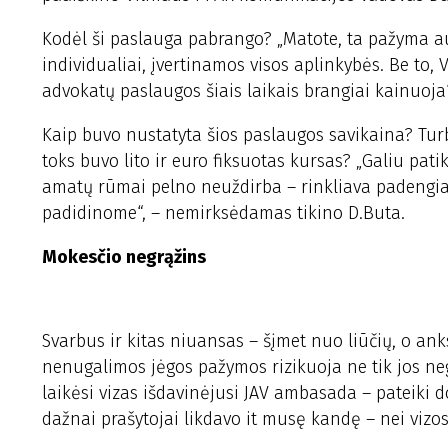
Kodėl ši paslauga pabrango? „Matote, ta pažyma a
individualiai, įvertinamos visos aplinkybės. Be to,
advokatų paslaugos šiais laikais brangiai kainuoj
Kaip buvo nustatyta šios paslaugos savikaina? Turbū
toks buvo lito ir euro fiksuotas kursas? „Galiu pat
amatų rūmai pelno neuždirba – rinkliava padengia tik
padidinome“, – nemirksėdamas tikino D.Buta.
Mokesčio negrąžins
Svarbus ir kitas niuansas – šįmet nuo liūčių, o an
nenugalimos jėgos pažymos rizikuoja ne tik jos nega
laikėsi vizas išdavinėjusi JAV ambasada – pateiki
dažnai prašytojai likdavo it musę kandę – nei vizos