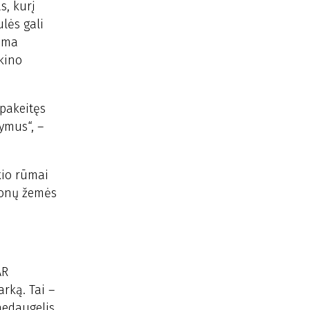
s, kurį
lės gali
iima
kino
 pakeitęs
ymus“, –
kio rūmai
ajonų žemės
AR
rką. Tai –
nedaugelis