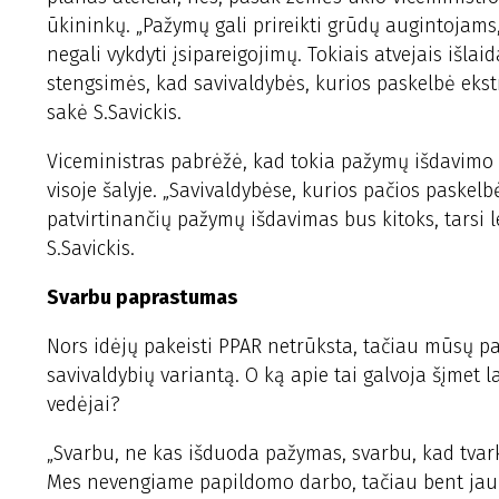
ūkininkų. „Pažymų gali prireikti grūdų augintojams,
negali vykdyti įsipareigojimų. Tokiais atvejais iš
stengsimės, kad savivaldybės, kurios paskelbė ekstr
sakė S.Savickis.
Viceministras pabrėžė, kad tokia pažymų išdavimo tv
visoje šalyje. „Savivaldybėse, kurios pačios paskel
patvirtinančių pažymų išdavimas bus kitoks, tarsi le
S.Savickis.
Svarbu paprastumas
Nors idėjų pakeisti PPAR netrūksta, tačiau mūsų p
savivaldybių variantą. O ką apie tai galvoja šįmet 
vedėjai?
„Svarbu, ne kas išduoda pažymas, svarbu, kad tvar
Mes nevengiame papildomo darbo, tačiau bent jau 