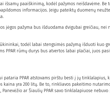
bai išsamų paaiškinimą, kodėl pažymos neišdavėme. Be to
 papildomos informacijos. Jeigu pateiktų duomenų neužtek
a.
imos jėgos pažyma bus išduodama dvigubai greičiau, nei 
kininkai, todėl labai stengsimės pažymą išduoti kuo gre
s PPAR rūmų durys bus atvertos labai plačiai, juos pasit
i pataria PPAR atstovams pirštu besti į jų tinklalapius, k
s kaina yra 200 litų. Be to, rinkliavos pakeitimo nutarim
s, Panevėžio ar Šiaulių PPAR savo tinklalapiuose nebuvo 