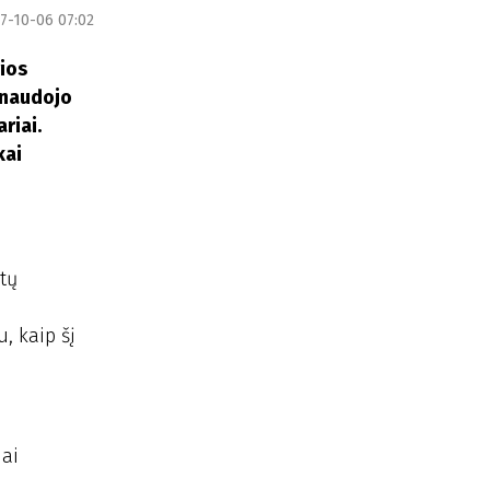
7-10-06 07:02
rios
sinaudojo
riai.
kai
ūtų
s
, kaip šį
iai