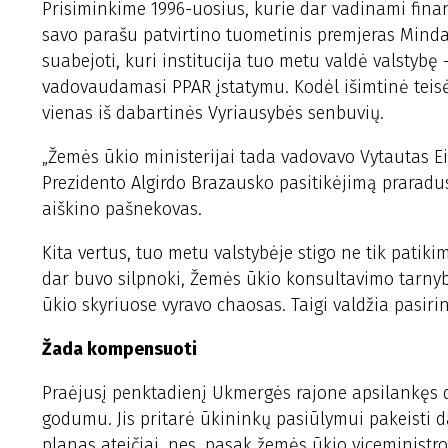
Prisiminkime 1996-uosius, kurie dar vadinami fina
savo parašu patvirtino tuometinis premjeras Mindau
suabejoti, kuri institucija tuo metu valdė valstyb
vadovaudamasi PPAR įstatymu. Kodėl išimtinė teis
vienas iš dabartinės Vyriausybės senbuvių.
„Žemės ūkio ministerijai tada vadovavo Vytautas E
Prezidento Algirdo Brazausko pasitikėjimą praradus
aiškino pašnekovas.
Kita vertus, tuo metu valstybėje stigo ne tik patik
dar buvo silpnoki, Žemės ūkio konsultavimo tarnyb
ūkio skyriuose vyravo chaosas. Taigi valdžia pasiri
Žada kompensuoti
Praėjusį penktadienį Ukmergės rajone apsilankęs da
godumu. Jis pritarė ūkininkų pasiūlymui pakeisti 
planas ateičiai, nes, pasak žemės ūkio viceministr