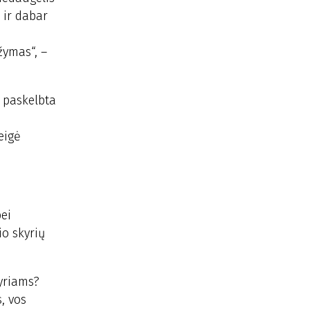
 ir dabar
žymas“, –
s paskelbta
eigė
ei
io skyrių
yriams?
, vos