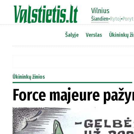
Vilnius
Šiandien
•
Rytoj
•
Poryt
Šalyje
Verslas
Ūkininkų ži
Ūkininkų žinios
Force majeure paž