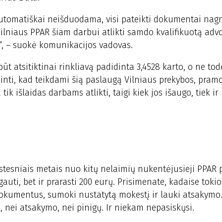
utomatiškai neišduodama, visi pateikti dokumentai nag
 Vilniaus PPAR šiam darbui atlikti samdo kvalifikuotą adv
a“, – suokė komunikacijos vadovas.
t atsitiktinai rinkliavą padidinta 3,4528 karto, o ne tod
ikinti, kad teikdami šią paslaugą Vilniaus prekybos, pram
 išlaidas darbams atlikti, taigi kiek jos išaugo, tiek ir
kstesniais metais nuo kitų nelaimių nukentėjusieji PPAR
uti, bet ir prarasti 200 eurų. Prisimenate, kadaise tokio
 dokumentus, sumoki nustatytą mokestį ir lauki atsakymo
, nei atsakymo, nei pinigų. Ir niekam nepasiskųsi.