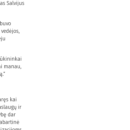
as Salvijus
 buvo
 vedėjos,
eju
 ūkininkai
kai manau,
ą.“
aręs kai
aslaugų ir
ybę dar
dabartinė
izacijoms.