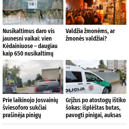
Nusikaltimus daro vis
Valdžia žmonėms, ar
jaunesni vaikai: vien
žmonės valdžiai?
Kėdainiuose – daugiau
kaip 650 nusikaltimų
Prie laikinojo Josvainių
Grįžus po atostogų ištiko
šviesoforo sukčiai
šokas: išplėštas butas,
prašinėja pinigų
pavogti pinigai, auksas