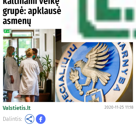
kaltinami veikę kaip organizuota
grupė: apklausė daugiau kaip 1100
asmenų
Valstietis.lt
2020-11-25 11:18
Dalintis: