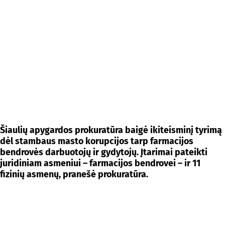
Šiaulių apygardos prokuratūra baigė ikiteisminį tyrimą
dėl stambaus masto korupcijos tarp farmacijos
bendrovės darbuotojų ir gydytojų. Įtarimai pateikti
juridiniam asmeniui – farmacijos bendrovei – ir 11
fizinių asmenų, pranešė prokuratūra.