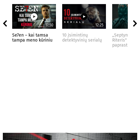
17:50
12:25
Se7en – kai tamsa
10 įsimintinų
„Septynių Kar
tampa meno kūriniu
detektyvinių serialų
Riteris" – kai
paprastumas 