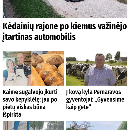
Kėdainių rajone po kiemus važinėjo
įtartinas automobilis
Kaime sugalvojo įkurti
Į kovą kyla Pernaravos
savo kepyklėlę: jau po
gyventojai: „Gyvensime
pietų viskas būna
kaip gete“
išpirkta