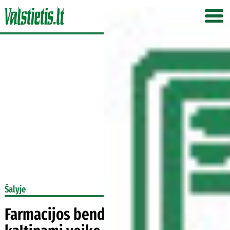
Šalyje
Farmacijos bendrovė ir gydytojai