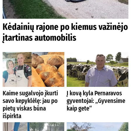
Kėdainių rajone po kiemus važinėjo
įtartinas automobilis
Kaime sugalvojo įkurti
Į kovą kyla Pernaravos
savo kepyklėlę: jau po
gyventojai: „Gyvensime
pietų viskas būna
kaip gete“
išpirkta