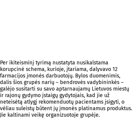
Per ikiteisminį tyrimą nustatyta nusikalstama
korupcinė schema, kurioje, įtariama, dalyvavo 12
farmacijos įmonės darbuotojų. Bylos duomenimis,
dalis šios grupės narių – bendrovės vadybininkės –
galėjo susitarti su savo aptarnaujamų Lietuvos miestų
ir rajonų gydymo įstaigų gydytojais, kad jie už
neteisėtą atlygį rekomenduotų pacientams įsigyti, o
vėliau suleistų būtent jų įmonės platinamus produktus.
Jie kaltinami veikę organizuotoje grupėje.