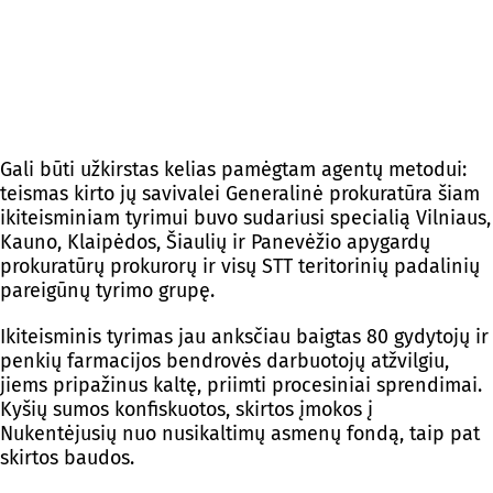
Gali būti užkirstas kelias pamėgtam agentų metodui:
teismas kirto jų savivalei Generalinė prokuratūra šiam
ikiteisminiam tyrimui buvo sudariusi specialią Vilniaus,
Kauno, Klaipėdos, Šiaulių ir Panevėžio apygardų
prokuratūrų prokurorų ir visų STT teritorinių padalinių
pareigūnų tyrimo grupę.
Ikiteisminis tyrimas jau anksčiau baigtas 80 gydytojų ir
penkių farmacijos bendrovės darbuotojų atžvilgiu,
jiems pripažinus kaltę, priimti procesiniai sprendimai.
Kyšių sumos konfiskuotos, skirtos įmokos į
Nukentėjusių nuo nusikaltimų asmenų fondą, taip pat
skirtos baudos.