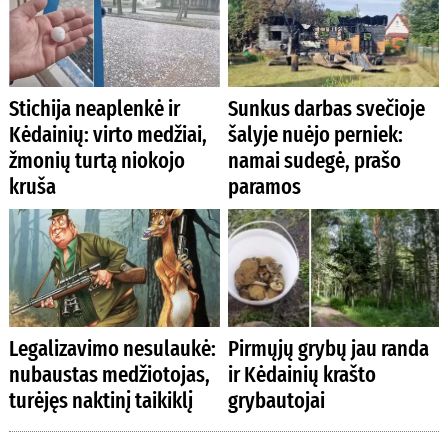
Stichija neaplenkė ir
Sunkus darbas svečioje
Kėdainių: virto medžiai,
šalyje nuėjo perniek:
žmonių turtą niokojo
namai sudegė, prašo
kruša
paramos
Legalizavimo nesulaukė:
Pirmųjų grybų jau randa
nubaustas medžiotojas,
ir Kėdainių krašto
turėjęs naktinį taikiklį
grybautojai