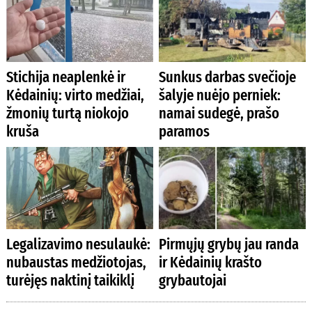
Stichija neaplenkė ir
Sunkus darbas svečioje
Kėdainių: virto medžiai,
šalyje nuėjo perniek:
žmonių turtą niokojo
namai sudegė, prašo
kruša
paramos
Legalizavimo nesulaukė:
Pirmųjų grybų jau randa
nubaustas medžiotojas,
ir Kėdainių krašto
turėjęs naktinį taikiklį
grybautojai