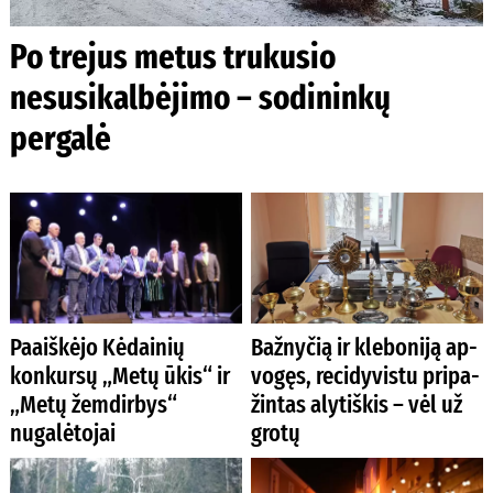
Po trejus metus trukusio
nesusikalbėjimo – sodininkų
pergalė
Paaiškėjo Kėdainių
Baž­ny­čią ir kle­bo­ni­ją ap­
konkursų „Metų ūkis“ ir
vo­gęs, re­ci­dy­vis­tu pri­pa­
„Metų žemdirbys“
žin­tas aly­tiš­kis – vėl už
nugalėtojai
gro­tų