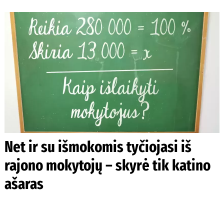
Net ir su išmokomis tyčiojasi iš
rajono mokytojų – skyrė tik katino
ašaras