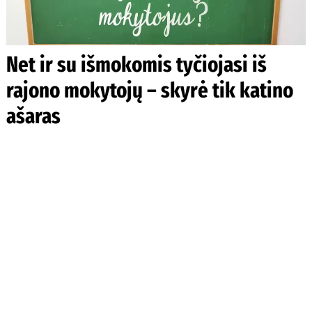
Net ir su išmokomis tyčiojasi iš
rajono mokytojų – skyrė tik katino
ašaras