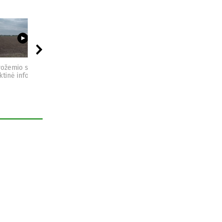
03:23
09:44
04:49
vožemio sveikata -
Sėjomaina - praktinė
Kompostas - praktinė
ktinė informacija
informacija
informacija