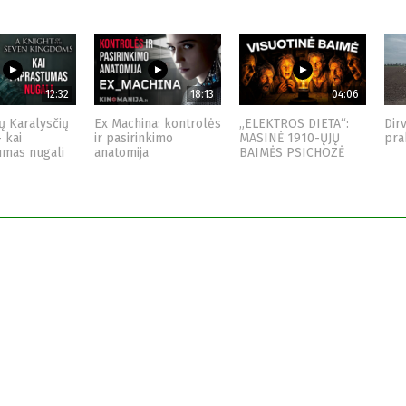
12:32
18:13
04:06
ų Karalysčių
Ex Machina: kontrolės
„ELEKTROS DIETA“:
Dir
– kai
ir pasirinkimo
MASINĖ 1910-ŲJŲ
pra
umas nugali
anatomija
BAIMĖS PSICHOZĖ