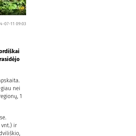
4-07-11 09:03
ordiškai
prasidėjo
apskaita.
ugiau nei
regionų, 1
se.
vnt.) ir
viliškio,