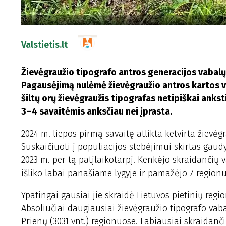
Valstietis.lt
Žievėgraužio tipografo antros generacijos vabalų
Pagausėjimą nulėmė žievėgraužio antros kartos v
šiltų orų žievėgraužis tipografas netipiškai ankst
3–4 savaitėmis anksčiau nei įprasta.
2024 m. liepos pirmą savaitę atlikta ketvirta žievėg
Suskaičiuoti į populiacijos stebėjimui skirtas gaud
2023 m. per tą patį
laikotarpį. Kenkėjo skraidančių v
išliko labai panašiame lygyje ir pamažėjo 7 region
Ypatingai gausiai jie skraidė Lietuvos pietinių regi
Absoliučiai daugiausiai žievėgraužio tipografo vabal
Prienų (3031 vnt.) regionuose. Labiausiai skraidanči