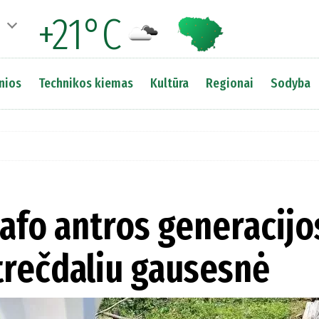
+21°C
nios
Technikos kiemas
Kultūra
Regionai
Sodyba
afo antros generacijo
trečdaliu gausesnė