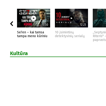
17:50
12:25
Se7en – kai tamsa
10 įsimintinų
„Septyni
tampa meno kūriniu
detektyvinių serialų
Riteris" 
paprast
Kultūra