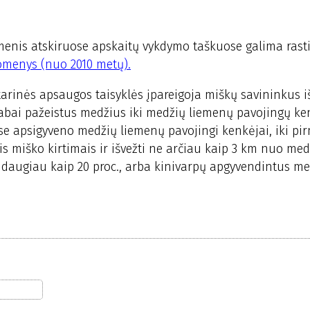
menis atskiruose apskaitų vykdymo taškuose galima rast
omenys (nuo 2010 metų).
rinės apsaugos taisyklės įpareigoja miškų savininkus iš
r labai pažeistus medžius iki medžių liemenų pavojingų k
se apsigyveno medžių liemenų pavojingi kenkėjai, iki pi
iais miško kirtimais ir išvežti ne arčiau kaip 3 km nuo me
a daugiau kaip 20 proc., arba kinivarpų apgyvendintus m