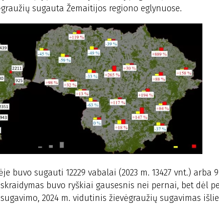
ėgraužių sugauta Žemaitijos regiono eglynuose.
je buvo sugauti 12229 vabalai (2023 m. 13427 vnt.) arba 9
 skraidymas buvo ryškiai gausesnis nei pernai, bet dėl p
 sugavimo, 2024 m. vidutinis žievėgraužių sugavimas išli