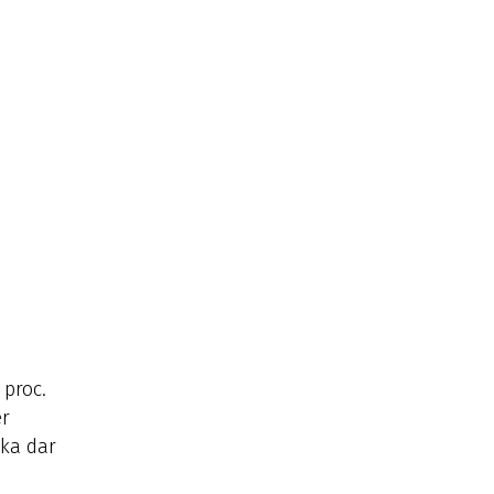
 proc.
er
eka dar