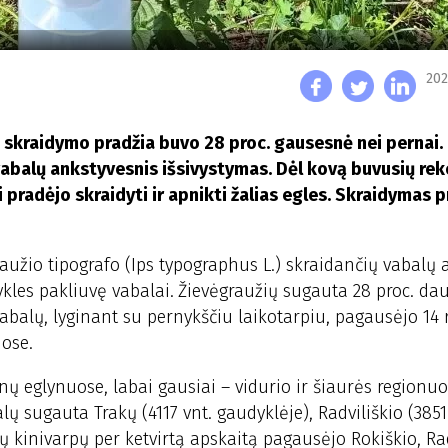
202
 skraidymo pradžia buvo 28 proc. gausesnė nei pernai.
abalų ankstyvesnis išsivystymas. Dėl kovą buvusių rek
i pradėjo skraidyti ir apnikti žalias egles. Skraidymas 
raužio tipografo (Ips typographus L.) skraidančių vabalų 
ykles pakliuvę vabalai.
Žievėgraužių sugauta 28 proc. da
abalų, lyginant su pernykščiu laikotarpiu, pagausėjo 14 
uose.
onų eglynuose, labai gausiai – vidurio ir šiaurės regionuo
ų sugauta Trakų (4117 vnt. gaudyklėje), Radviliškio (3851 
ų kinivarpų per ketvirtą apskaitą pagausėjo Rokiškio, Rad