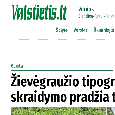
Vilnius
Šiandien
•
Rytoj
•
Poryt
Šalyje
Verslas
Ūkininkų ži
Gamta
Žievėgraužio tipogr
skraidymo pradžia 