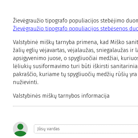
Žievėgraužio tipografo populiacijos stebėjimo duo
Žievėgraužio tipografo populiacijos stebėsenos du
Valstybinė miškų tarnyba primena, kad Miško sanita
žalių eglių vėjavartas, vėjalaužas, sniegalaužas i
apsigyvenimo juose, o spygliuočiai medžiai, kuriuo
lėliukių susiformavimo turi būti iškirsti sanitarin
pakraščio, kuriame tų spygliuočių medžių rūšių yr
nužievinti.
Valstybinės miškų tarnybos informacija