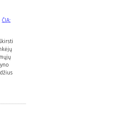
i
ČIA:
kirsti
enkėjų
rmųjų
dyno
edžius