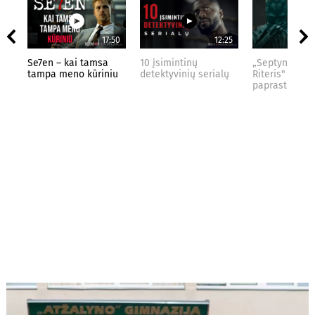
17:50
12:25
Se7en – kai tamsa
10 įsimintinų
„Septynių Kar
tampa meno kūriniu
detektyvinių serialų
Riteris" – kai
paprastumas 