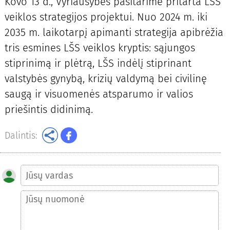
Kovo 13 d., Vyriausybės pasitarime pritarta LŠS
veiklos strategijos projektui. Nuo 2024 m. iki
2035 m. laikotarpį apimanti strategija apibrėžia
tris esmines LŠS veiklos kryptis: sąjungos
stiprinimą ir plėtrą, LŠS indėlį stiprinant
valstybės gynybą, krizių valdymą bei civilinę
saugą ir visuomenės atsparumo ir valios
priešintis didinimą.
Dalintis: