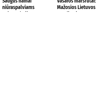
Saugūs namai
Vasaros maršrutai:
niūraspalviams
Mažosios Lietuvos
auksavabaliams
atradimai
Kodėl geležies rodikliai
Kanados Anapilis –
negerėja net vartojant
gyvųjų ir išėjusiųjų
papildus?
lietuvių atminties vieta