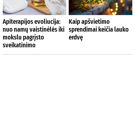
Apiterapijos evoliucija:
Kaip apšvietimo
nuo namų vaistinėlės iki
sprendimai keičia lauko
mokslu pagrįsto
erdvę
sveikatinimo