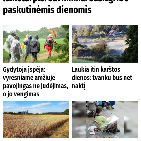
paskutinėmis dienomis
Gydytoja įspėja:
Laukia itin karštos
vyresniame amžiuje
dienos: tvanku bus net
pavojingas ne judėjimas,
naktį
o jo vengimas