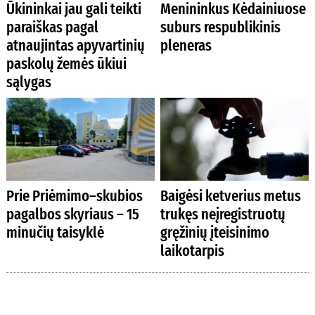
Ūkininkai jau gali teikti
Menininkus Kėdainiuose
paraiškas pagal
suburs respublikinis
atnaujintas apyvartinių
pleneras
paskolų žemės ūkiui
sąlygas
Prie Priėmimo–skubios
Baigėsi ketverius metus
pagalbos skyriaus – 15
trukęs neįregistruotų
minučių taisyklė
gręžinių įteisinimo
laikotarpis