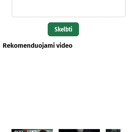
Skelbti
Rekomenduojami video