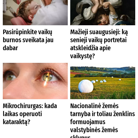
Pasirūpinkite vaikų
Mažieji suaugusieji: ką
burnos sveikata jau
senieji vaikų portretai
dabar
atskleidžia apie
vaikystę?
Mikrochirurgas: kada
Nacionalinė žemės
laikas operuoti
tarnyba ir toliau ženklins
kataraktą?
formuojamus
valstybinės žemės
sklypus