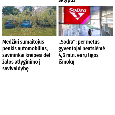
Medžiui sumaitojus
„Sodra“: per metus
penkis automobilius,
gyventojai neatsiėmė
savininkai kreipėsi dėl
4,6 mln. eurų ligos
žalos atlyginimo į
išmokų
savivaldybę