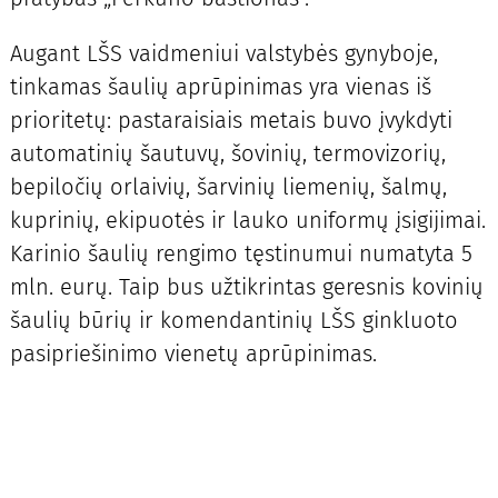
Augant LŠS vaidmeniui valstybės gynyboje,
tinkamas šaulių aprūpinimas yra vienas iš
prioritetų: pastaraisiais metais buvo įvykdyti
automatinių šautuvų, šovinių, termovizorių,
bepiločių orlaivių, šarvinių liemenių, šalmų,
kuprinių, ekipuotės ir lauko uniformų įsigijimai.
Karinio šaulių rengimo tęstinumui numatyta 5
mln. eurų. Taip bus užtikrintas geresnis kovinių
šaulių būrių ir komendantinių LŠS ginkluoto
pasipriešinimo vienetų aprūpinimas.