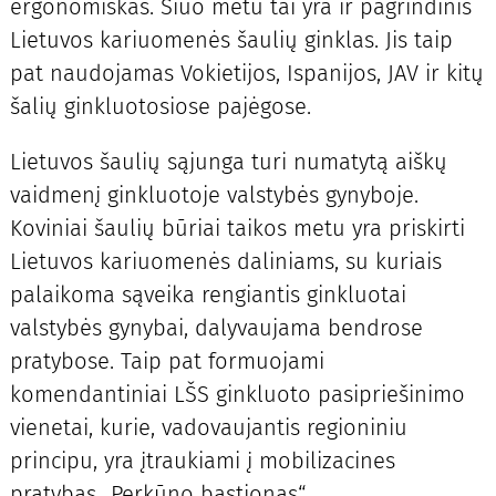
ergonomiškas. Šiuo metu tai yra ir pagrindinis
Lietuvos kariuomenės šaulių ginklas. Jis taip
pat naudojamas Vokietijos, Ispanijos, JAV ir kitų
šalių ginkluotosiose pajėgose.
Lietuvos šaulių sąjunga turi numatytą aiškų
vaidmenį ginkluotoje valstybės gynyboje.
Koviniai šaulių būriai taikos metu yra priskirti
Lietuvos kariuomenės daliniams, su kuriais
palaikoma sąveika rengiantis ginkluotai
valstybės gynybai, dalyvaujama bendrose
pratybose. Taip pat formuojami
komendantiniai LŠS ginkluoto pasipriešinimo
vienetai, kurie, vadovaujantis regioniniu
principu, yra įtraukiami į mobilizacines
pratybas „Perkūno bastionas“.