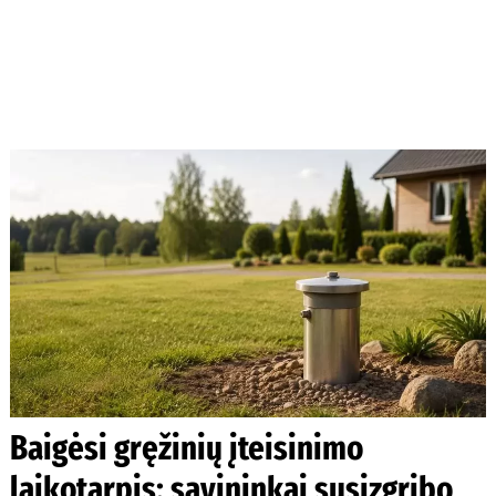
Baigėsi gręžinių įteisinimo
laikotarpis: savininkai susizgribo