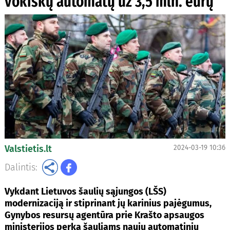
vokiškų automatų už 3,5 mln. eurų
Valstietis.lt
2024-03-19 10:36
Dalintis:
Vykdant Lietuvos šaulių sąjungos (LŠS)
modernizaciją ir stiprinant jų karinius pajėgumus,
Gynybos resursų agentūra prie Krašto apsaugos
ministerijos perka šauliams naujų automatinių