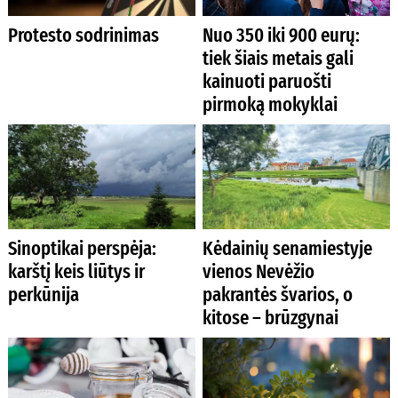
Protesto sodrinimas
Nuo 350 iki 900 eurų:
tiek šiais metais gali
kainuoti paruošti
pirmoką mokyklai
Sinoptikai perspėja:
Kėdainių senamiestyje
karštį keis liūtys ir
vienos Nevėžio
perkūnija
pakrantės švarios, o
kitose – brūzgynai