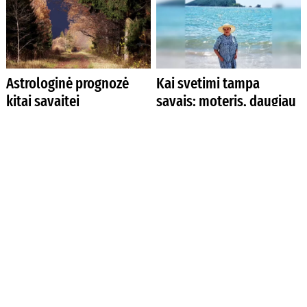
Astrologinė prognozė
Kai svetimi tampa
kitai savaitei
savais: moteris, daugiau
kaip 30 metų sauganti
senolių orumą
Astrologinė prognozė
Mokytojos širdis ir namai
kitai savaitei
tapo prieglobsčiu tiems,
kurių pasaulis sugriuvo