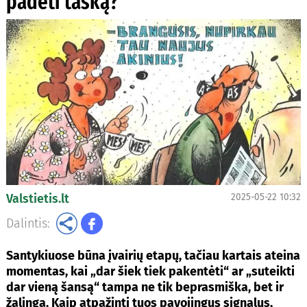
padėti tašką?
Valstietis.lt
2025-05-22 10:32
Dalintis:
Santykiuose būna įvairių etapų, tačiau kartais ateina
momentas, kai „dar šiek tiek pakentėti“ ar „suteikti
dar vieną šansą“ tampa ne tik beprasmiška, bet ir
žalinga. Kaip atpažinti tuos pavojingus signalus,