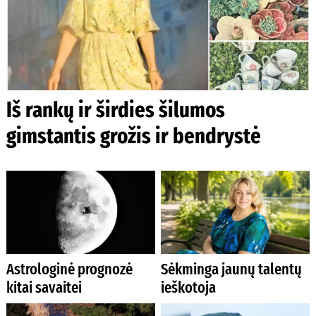
Iš rankų ir širdies šilumos
gimstantis grožis ir bendrystė
Astrologinė prognozė
Sėkminga jaunų talentų
kitai savaitei
ieškotoja