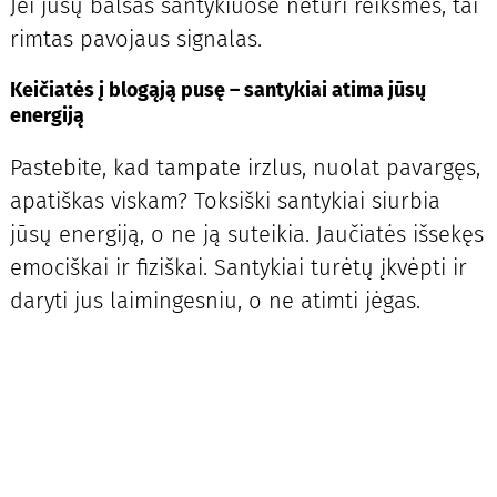
Jei jūsų balsas santykiuose neturi reikšmės, tai
rimtas pavojaus signalas.
Keičiatės į blogąją pusę – santykiai atima jūsų
energiją
Pastebite, kad tampate irzlus, nuolat pavargęs,
apatiškas viskam? Toksiški santykiai siurbia
jūsų energiją, o ne ją suteikia. Jaučiatės išsekęs
emociškai ir fiziškai. Santykiai turėtų įkvėpti ir
daryti jus laimingesniu, o ne atimti jėgas.