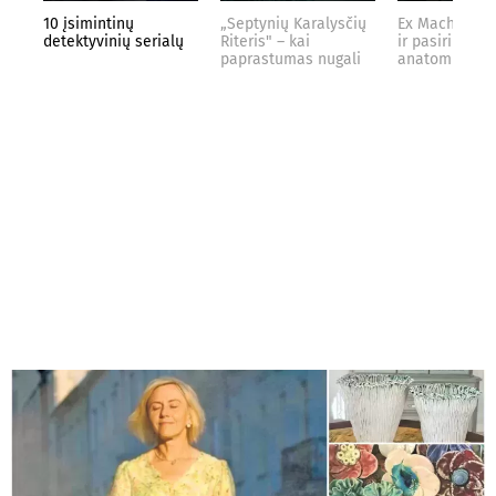
10 įsimintinų
„Septynių Karalysčių
Ex Machina: k
detektyvinių serialų
Riteris" – kai
ir pasirinkimo
paprastumas nugali
anatomija