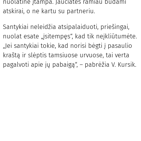
nuolatinė įtampa. Jaučiatės ramiau būdami
atskirai, o ne kartu su partneriu.
Santykiai neleidžia atsipalaiduoti, priešingai,
nuolat esate „įsitempęs“, kad tik neįkliūtumėte.
„Jei santykiai tokie, kad norisi bėgti į pasaulio
kraštą ir slėptis tamsiuose urvuose, tai verta
pagalvoti apie jų pabaigą“, – pabrėžia V. Kursik.