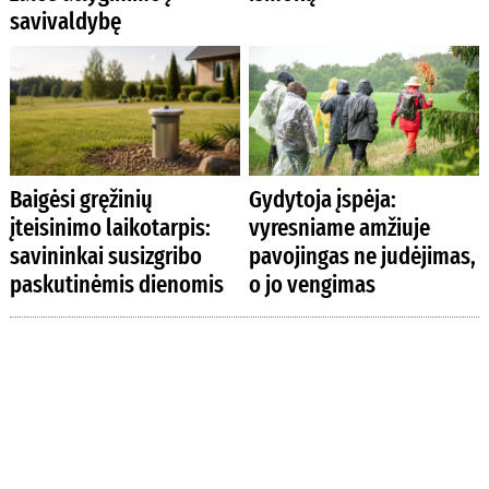
savivaldybę
Baigėsi gręžinių
Gydytoja įspėja:
įteisinimo laikotarpis:
vyresniame amžiuje
savininkai susizgribo
pavojingas ne judėjimas,
paskutinėmis dienomis
o jo vengimas