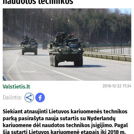
naudotos technikos
Valstietis.lt
2016-12-22 11:34
Dalintis:
Siekiant atnaujinti Lietuvos kariuomenės technikos
parką pasirašyta nauja sutartis su Nyderlandų
kariuomene dėl naudotos technikos įsigijimo. Pagal
šią sutartį Lietuvos kariuomenė etapais iki 2018 m.