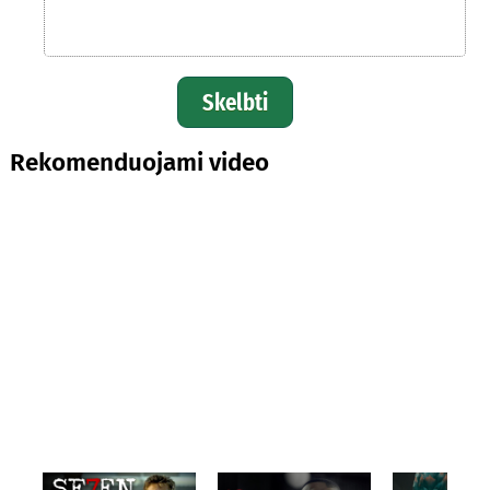
Skelbti
Rekomenduojami video