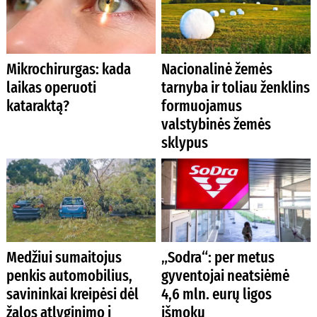
Mikrochirurgas: kada
Nacionalinė žemės
laikas operuoti
tarnyba ir toliau ženklins
kataraktą?
formuojamus
valstybinės žemės
sklypus
Medžiui sumaitojus
„Sodra“: per metus
penkis automobilius,
gyventojai neatsiėmė
savininkai kreipėsi dėl
4,6 mln. eurų ligos
žalos atlyginimo į
išmokų