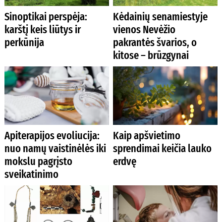
Sinoptikai perspėja:
Kėdainių senamiestyje
karštį keis liūtys ir
vienos Nevėžio
perkūnija
pakrantės švarios, o
kitose – brūzgynai
Apiterapijos evoliucija:
Kaip apšvietimo
nuo namų vaistinėlės iki
sprendimai keičia lauko
mokslu pagrįsto
erdvę
sveikatinimo