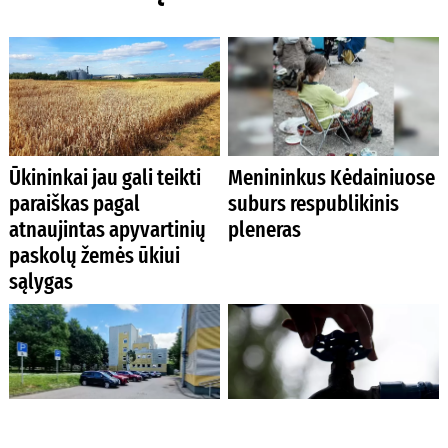
Ūkininkai jau gali teikti
Menininkus Kėdainiuose
paraiškas pagal
suburs respublikinis
atnaujintas apyvartinių
pleneras
paskolų žemės ūkiui
sąlygas
Prie Priėmimo–skubios
Baigėsi ketverius metus