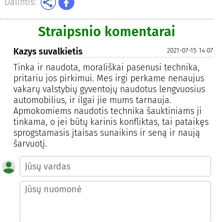
Dalintis:
Straipsnio komentarai
Kazys suvalkietis
2021-07-15 14:07
Tinka ir naudota, morališkai pasenusi technika,
pritariu jos pirkimui. Mes irgi perkame nenaujus
vakarų valstybių gyventojų naudotus lengvuosius
automobilius, ir ilgai jie mums tarnauja.
Apmokomiems naudotis technika šauktiniams ji
tinkama, o jei būtų karinis konfliktas, tai pataikęs
sprogstamasis įtaisas sunaikins ir seną ir naują
šarvuotį.