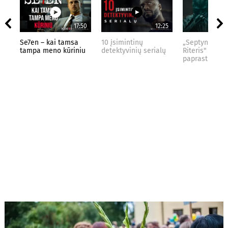
17:50
12:25
Se7en – kai tamsa
10 įsimintinų
„Septynių Kar
tampa meno kūriniu
detektyvinių serialų
Riteris" – kai
paprastumas 