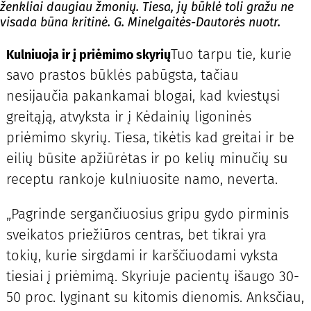
ženkliai daugiau žmonių. Tiesa, jų būklė toli gražu ne
visada būna kritinė. G. Minelgaitės-Dautorės nuotr.
Tuo tarpu tie, kurie
Kulniuoja ir į priėmimo skyrių
savo prastos būklės pabūgsta, tačiau
nesijaučia pakankamai blogai, kad kviestųsi
greitąją, atvyksta ir į Kėdainių ligoninės
priėmimo skyrių. Tiesa, tikėtis kad greitai ir be
eilių būsite apžiūrėtas ir po kelių minučių su
receptu rankoje kulniuosite namo, neverta.
„Pagrinde sergančiuosius gripu gydo pirminis
sveikatos priežiūros centras, bet tikrai yra
tokių, kurie sirgdami ir karščiuodami vyksta
tiesiai į priėmimą. Skyriuje pacientų išaugo 30-
50 proc. lyginant su kitomis dienomis. Anksčiau,