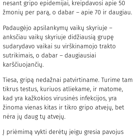
nesant gripo epidemijai, kreipdavosi apie 50
žmonių per parą, o dabar – apie 70 ir daugiau.
Padaugėjo apsilankymų vaikų skyriuje –
anksčiau vaikų skyriuje didžiausią grupę
sudarydavo vaikai su virškinamojo trakto
sutrikimais, o dabar – daugiausiai
karščiuojančių.
Tiesa, gripą nedažnai patvirtiname. Turime tam
tikrus testus, kuriuos atliekame, ir matome,
kad yra kažkokios virusinės infekcijos, yra
žinoma vienas kitas ir tikro gripo atvejų, bet
nėra jų daug tų atvejų.
Į priėmimą vykti derėtų jeigu gresia pavojus