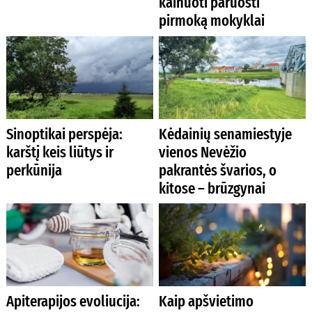
kainuoti paruošti
pirmoką mokyklai
Sinoptikai perspėja:
Kėdainių senamiestyje
karštį keis liūtys ir
vienos Nevėžio
perkūnija
pakrantės švarios, o
kitose – brūzgynai
Apiterapijos evoliucija:
Kaip apšvietimo