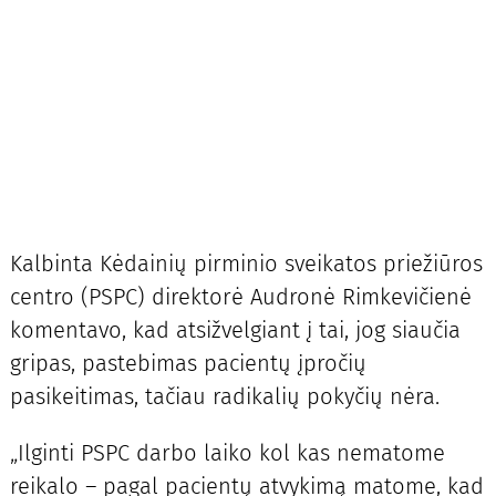
Kalbinta Kėdainių pirminio sveikatos priežiūros
centro (PSPC) direktorė Audronė Rimkevičienė
komentavo, kad atsižvelgiant į tai, jog siaučia
gripas, pastebimas pacientų įpročių
pasikeitimas, tačiau radikalių pokyčių nėra.
„Ilginti PSPC darbo laiko kol kas nematome
reikalo – pagal pacientų atvykimą matome, kad