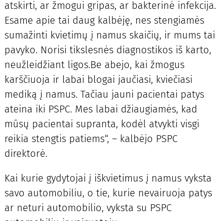
atskirti, ar žmogui gripas, ar bakterinė infekcija.
Esame apie tai daug kalbėję, nes stengiamės
sumažinti kvietimų į namus skaičių, ir mums tai
pavyko. Norisi tikslesnės diagnostikos iš karto,
neužleidžiant ligos.Be abejo, kai žmogus
karščiuoja ir labai blogai jaučiasi, kviečiasi
mediką į namus. Tačiau jauni pacientai patys
ateina iki PSPC. Mes labai džiaugiamės, kad
mūsų pacientai supranta, kodėl atvykti visgi
reikia stengtis patiems“, – kalbėjo PSPC
direktorė.
Kai kurie gydytojai į iškvietimus į namus vyksta
savo automobiliu, o tie, kurie nevairuoja patys
ar neturi automobilio, vyksta su PSPC