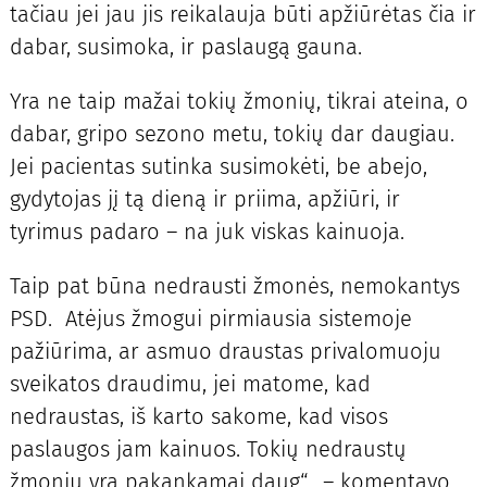
tačiau jei jau jis reikalauja būti apžiūrėtas čia ir
dabar, susimoka, ir paslaugą gauna.
Yra ne taip mažai tokių žmonių, tikrai ateina, o
dabar, gripo sezono metu, tokių dar daugiau.
Jei pacientas sutinka susimokėti, be abejo,
gydytojas jį tą dieną ir priima, apžiūri, ir
tyrimus padaro – na juk viskas kainuoja.
Taip pat būna nedrausti žmonės, nemokantys
PSD. Atėjus žmogui pirmiausia sistemoje
pažiūrima, ar asmuo draustas privalomuoju
sveikatos draudimu, jei matome, kad
nedraustas, iš karto sakome, kad visos
paslaugos jam kainuos. Tokių nedraustų
žmonių yra pakankamai daug“, – komentavo