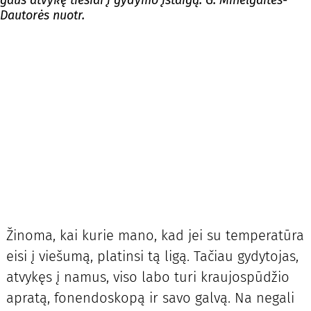
gaus atvykę tiesiai į gydymo įstaigą. G. Minelgaitės-
Dautorės nuotr.
Žinoma, kai kurie mano, kad jei su temperatūra
eisi į viešumą, platinsi tą ligą. Tačiau gydytojas,
atvykęs į namus, viso labo turi kraujospūdžio
apratą, fonendoskopą ir savo galvą. Na negali