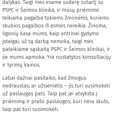
dalykas. Taigi mes esame sudarę sutartį su
PSPC ir Šeimos klinika, ir mūsų priėmime
teikiama pagalba tokiems žmonėms, kuriems
skubios pagalbos iš esmės nereikia. Žinoma,
ligonių kasa mums, kaip antrinei gydymo
įstaigai, už tą darbą nemoka, taigi mes
pateikiame sąskaitą PSPC ir Šeimos klinikai, ir
jie mums apmoka. Yra nustatytos konsultacijų
ir tyrimų kainos.
Labai dažnai pasitaiko, kad žmogus
nedraustas, ar užsienietis – jis turi susimokėti
už paslaugas pats. Taip pat jei atvyksta į
priėmimą ir prašo paslaugos, kuri nėra skubi,
taip pat turi susimokėti.