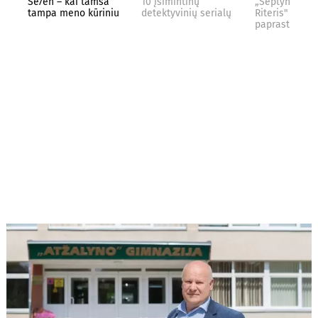
Se7en – kai tamsa
10 įsimintinų
„Septynių Kar
tampa meno kūriniu
detektyvinių serialų
Riteris" – kai
paprastumas 