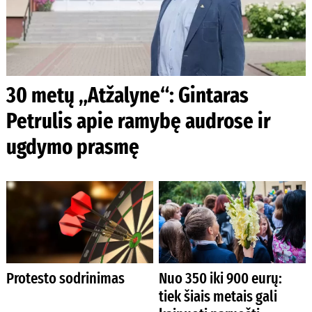
30 metų „Atžalyne“: Gintaras
Petrulis apie ramybę audrose ir
ugdymo prasmę
Protesto sodrinimas
Nuo 350 iki 900 eurų:
tiek šiais metais gali