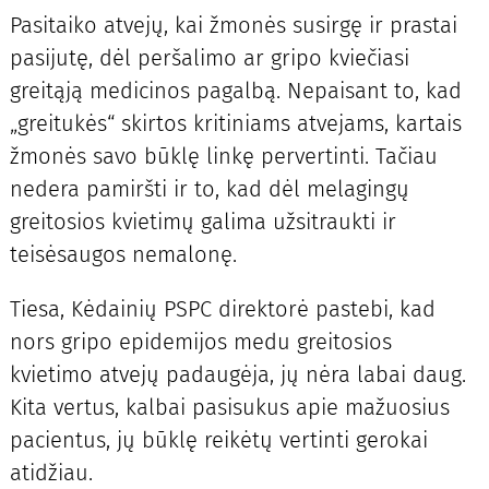
Pasitaiko atvejų, kai žmonės susirgę ir prastai
pasijutę, dėl peršalimo ar gripo kviečiasi
greitąją medicinos pagalbą. Nepaisant to, kad
„greitukės“ skirtos kritiniams atvejams, kartais
žmonės savo būklę linkę pervertinti. Tačiau
nedera pamiršti ir to, kad dėl melagingų
greitosios kvietimų galima užsitraukti ir
teisėsaugos nemalonę.
Tiesa, Kėdainių PSPC direktorė pastebi, kad
nors gripo epidemijos medu greitosios
kvietimo atvejų padaugėja, jų nėra labai daug.
Kita vertus, kalbai pasisukus apie mažuosius
pacientus, jų būklę reikėtų vertinti gerokai
atidžiau.