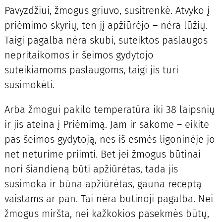
Pavyzdžiui, žmogus griuvo, susitrenkė. Atvyko į
priėmimo skyrių, ten jį apžiūrėjo – nėra lūžių.
Taigi pagalba nėra skubi, suteiktos paslaugos
nepritaikomos ir šeimos gydytojo
suteikiamoms paslaugoms, taigi jis turi
susimokėti.
Arba žmogui pakilo temperatūra iki 38 laipsnių
ir jis ateina į Priėmimą. Jam ir sakome – eikite
pas šeimos gydytoją, nes iš esmės ligoninėje jo
net neturime priimti. Bet jei žmogus būtinai
nori šiandieną būti apžiūrėtas, tada jis
susimoka ir būna apžiūrėtas, gauna receptą
vaistams ar pan. Tai nėra būtinoji pagalba. Nei
žmogus miršta, nei kažkokios pasekmės būtų,