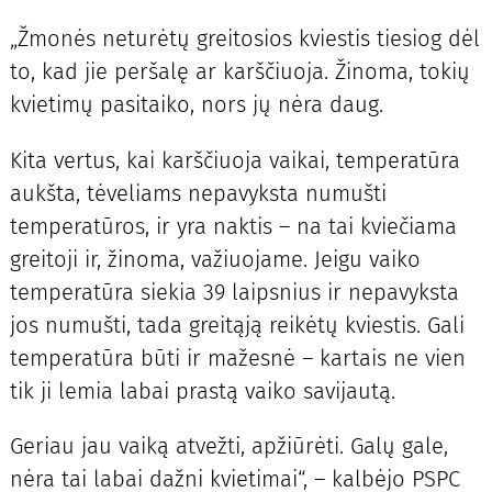
„Žmonės neturėtų greitosios kviestis tiesiog dėl
to, kad jie peršalę ar karščiuoja. Žinoma, tokių
kvietimų pasitaiko, nors jų nėra daug.
Kita vertus, kai karščiuoja vaikai, temperatūra
aukšta, tėveliams nepavyksta numušti
temperatūros, ir yra naktis – na tai kviečiama
greitoji ir, žinoma, važiuojame. Jeigu vaiko
temperatūra siekia 39 laipsnius ir nepavyksta
jos numušti, tada greitąją reikėtų kviestis. Gali
temperatūra būti ir mažesnė – kartais ne vien
tik ji lemia labai prastą vaiko savijautą.
Geriau jau vaiką atvežti, apžiūrėti. Galų gale,
nėra tai labai dažni kvietimai“, – kalbėjo PSPC