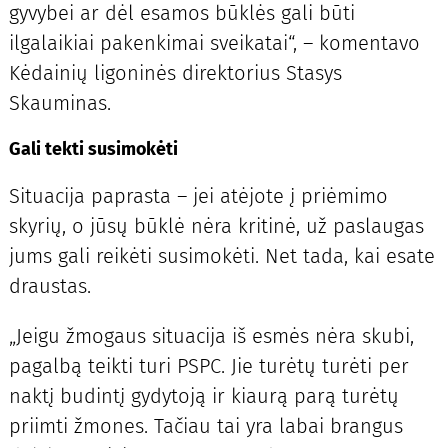
gyvybei ar dėl esamos būklės gali būti
ilgalaikiai pakenkimai sveikatai“, – komentavo
Kėdainių ligoninės direktorius Stasys
Skauminas.
Gali tekti susimokėti
Situacija paprasta – jei atėjote į priėmimo
skyrių, o jūsų būklė nėra kritinė, už paslaugas
jums gali reikėti susimokėti. Net tada, kai esate
draustas.
„Jeigu žmogaus situacija iš esmės nėra skubi,
pagalbą teikti turi PSPC. Jie turėtų turėti per
naktį budintį gydytoją ir kiaurą parą turėtų
priimti žmones. Tačiau tai yra labai brangus