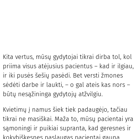
Kita vertus, mūsų gydytojai tikrai dirba tol, kol
priima visus atėjusius pacientus – kad ir ilgiau,
ir iki pusės šešių pasėdi. Bet versti žmones
sėdėti darbe ir laukti, – o gal ateis kas nors –
būtų nesąžininga gydytojų atžvilgiu.
Kvietimų į namus šiek tiek padaugėjo, tačiau
tikrai ne masiškai. Maža to, mūsų pacientai yra
sąmoningi ir puikiai supranta, kad geresnes ir
kokybiškesnes paslaugas pacientai gauna