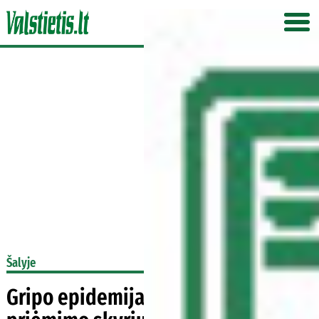
Šalyje
Gripo epidemija dar neatšaukta –