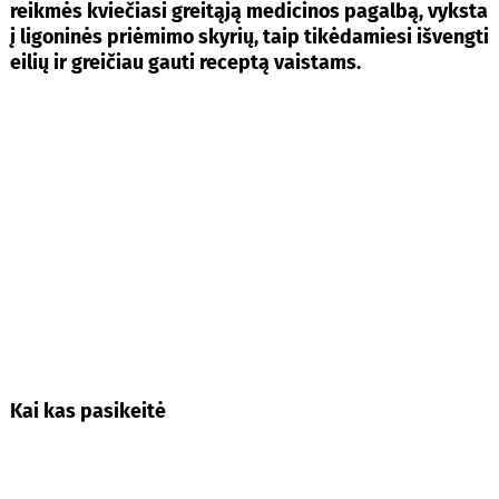
reikmės kviečiasi greitąją medicinos pagalbą, vyksta
į ligoninės priėmimo skyrių, taip tikėdamiesi išvengti
eilių ir greičiau gauti receptą vaistams.
Kai kas pasikeitė