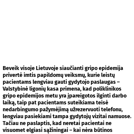
Beveik visoje Lietuvoje siaučianti gripo epidemija
privertė imtis papildomų veiksmų, kurie leistų
pacientams lengviau gauti gydytojo paslaugas –
Valstybinė ligonių kasa primena, kad poliklinikos
gripo epidemijos metu yra įpareigotos ilginti darbo
laiką, taip pat pacientams suteikiama teisė
nedarbingumo pažymėjimą užrezervuoti telefonu,
lengviau pasiekiami tampa gydytojų vizitai namuose.
Tačiau ne paslaptis, kad neretai pacientai ne
visuomet elgiasi sąžiningai – kai nėra būtinos