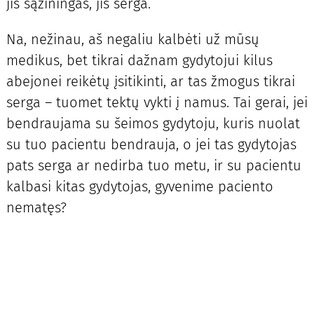
jis sąžiningas, jis serga.
Na, nežinau, aš negaliu kalbėti už mūsų
medikus, bet tikrai dažnam gydytojui kilus
abejonei reikėtų įsitikinti, ar tas žmogus tikrai
serga – tuomet tektų vykti į namus. Tai gerai, jei
bendraujama su šeimos gydytoju, kuris nuolat
su tuo pacientu bendrauja, o jei tas gydytojas
pats serga ar nedirba tuo metu, ir su pacientu
kalbasi kitas gydytojas, gyvenime paciento
nematęs?