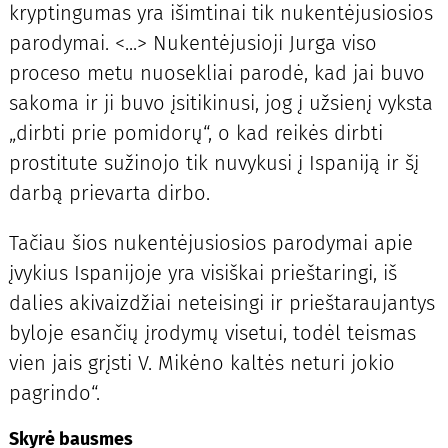
kryptingumas yra išimtinai tik nukentėjusiosios
parodymai. <...> Nukentėjusioji Jurga viso
proceso metu nuosekliai parodė, kad jai buvo
sakoma ir ji buvo įsitikinusi, jog į užsienį vyksta
„dirbti prie pomidorų“, o kad reikės dirbti
prostitute sužinojo tik nuvykusi į Ispaniją ir šį
darbą prievarta dirbo.
Tačiau šios nukentėjusiosios parodymai apie
įvykius Ispanijoje yra visiškai prieštaringi, iš
dalies akivaizdžiai neteisingi ir prieštaraujantys
byloje esančių įrodymų visetui, todėl teismas
vien jais grįsti V. Mikėno kaltės neturi jokio
pagrindo“.
Skyrė bausmes