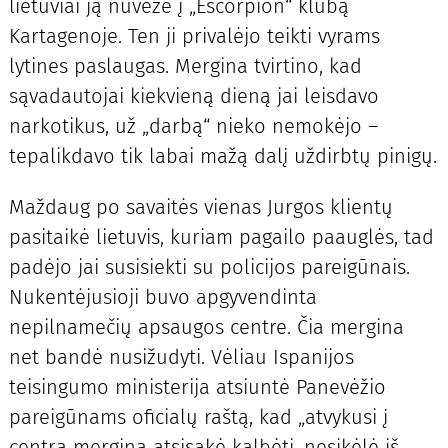
lietuviai ją nuvežė į „Escorpion“ klubą
Kartagenoje. Ten ji privalėjo teikti vyrams
lytines paslaugas. Mergina tvirtino, kad
sąvadautojai kiekvieną dieną jai leisdavo
narkotikus, už „darbą“ nieko nemokėjo –
tepalikdavo tik labai mažą dalį uždirbtų pinigų.
Maždaug po savaitės vienas Jurgos klientų
pasitaikė lietuvis, kuriam pagailo paauglės, tad
padėjo jai susisiekti su policijos pareigūnais.
Nukentėjusioji buvo apgyvendinta
nepilnamečių apsaugos centre. Čia mergina
net bandė nusižudyti. Vėliau Ispanijos
teisingumo ministerija atsiuntė Panevėžio
pareigūnams oficialų raštą, kad „atvykusi į
centrą mergina atsisakė kalbėti, nesikėlė iš