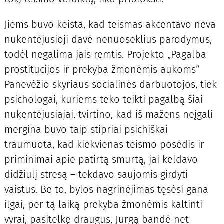
Jiems buvo keista, kad teismas akcentavo neva
nukentėjusioji davė nenuoseklius parodymus,
todėl negalima jais remtis. Projekto „Pagalba
prostitucijos ir prekyba žmonėmis aukoms“
Panevėžio skyriaus socialinės darbuotojos, tiek
psichologai, kuriems teko teikti pagalbą šiai
nukentėjusiajai, tvirtino, kad iš mažens neįgali
mergina buvo taip stipriai psichiškai
traumuota, kad kiekvienas teismo posėdis ir
priminimai apie patirtą smurtą, jai keldavo
didžiulį stresą – tekdavo saujomis girdyti
vaistus. Be to, bylos nagrinėjimas tęsėsi gana
ilgai, per tą laiką prekyba žmonėmis kaltinti
vyrai, pasitelkę draugus, Jurgą bandė net