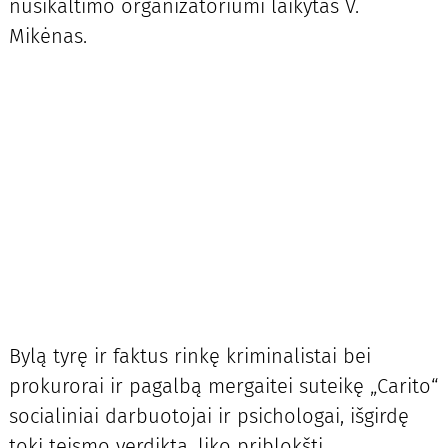
nusikaltimo organizatoriumi laikytas V.
Mikėnas.
Bylą tyrę ir faktus rinkę kriminalistai bei
prokurorai ir pagalbą mergaitei suteikę „Carito“
socialiniai darbuotojai ir psichologai, išgirdę
tokį teismo verdiktą, liko priblokšti.