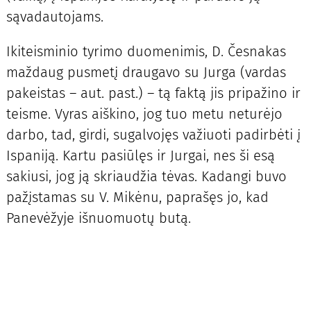
sąvadautojams.
Ikiteisminio tyrimo duomenimis, D. Česnakas
maždaug pusmetį draugavo su Jurga (vardas
pakeistas – aut. past.) – tą faktą jis pripažino ir
teisme. Vyras aiškino, jog tuo metu neturėjo
darbo, tad, girdi, sugalvojęs važiuoti padirbėti į
Ispaniją. Kartu pasiūlęs ir Jurgai, nes ši esą
sakiusi, jog ją skriaudžia tėvas. Kadangi buvo
pažįstamas su V. Mikėnu, paprašęs jo, kad
Panevėžyje išnuomuotų butą.