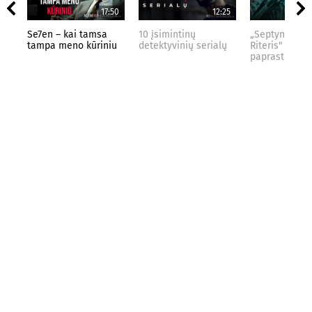
17:50
12:25
Se7en – kai tamsa
10 įsimintinų
„Septynių Kar
tampa meno kūriniu
detektyvinių serialų
Riteris" – kai
paprastumas 