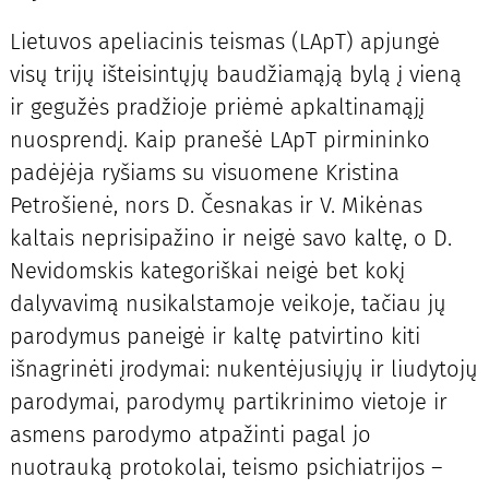
Lietuvos apeliacinis teismas (LApT) apjungė
visų trijų išteisintųjų baudžiamąją bylą į vieną
ir gegužės pradžioje priėmė apkaltinamąjį
nuosprendį. Kaip pranešė LApT pirmininko
padėjėja ryšiams su visuomene Kristina
Petrošienė, nors D. Česnakas ir V. Mikėnas
kaltais neprisipažino ir neigė savo kaltę, o D.
Nevidomskis kategoriškai neigė bet kokį
dalyvavimą nusikalstamoje veikoje, tačiau jų
parodymus paneigė ir kaltę patvirtino kiti
išnagrinėti įrodymai: nukentėjusiųjų ir liudytojų
parodymai, parodymų partikrinimo vietoje ir
asmens parodymo atpažinti pagal jo
nuotrauką protokolai, teismo psichiatrijos –