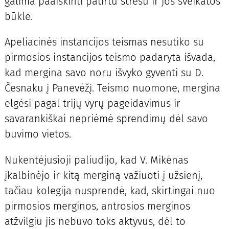
galima paaiškinti patirtu stresu ir jos sveikatos
būkle.
Apeliacinės instancijos teismas nesutiko su
pirmosios instancijos teismo padaryta išvada,
kad mergina savo noru išvyko gyventi su D.
Česnaku į Panevėžį. Teismo nuomone, mergina
elgėsi pagal trijų vyrų pageidavimus ir
savarankiškai nepriėmė sprendimų dėl savo
buvimo vietos.
Nukentėjusioji paliudijo, kad V. Mikėnas
įkalbinėjo ir kitą merginą važiuoti į užsienį,
tačiau kolegija nusprendė, kad, skirtingai nuo
pirmosios merginos, antrosios merginos
atžvilgiu jis nebuvo toks aktyvus, dėl to