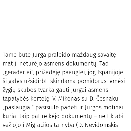
Tame bute Jurga praleido maždaug savaitę –
mat ji neturėjo asmens dokumentų. Tad
„geradariai“, prižadėję paauglei, jog Ispanijoje
ši galės užsidirbti skindama pomidorus, ėmėsi
žygių skubos tvarka gauti Jurgai asmens
tapatybės kortelę. V. Mikėnas su D. Česnaku
„paslaugiai“ pasisiūlė padėti ir Jurgos motinai,
kuriai taip pat reikėjo dokumentų – ne tik abi
vežiojo į Migracijos tarnybą (D. Nevidomskis