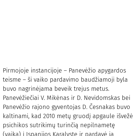
Pirmojoje instancijoje – Panevėžio apygardos
teisme – ši vaiko pardavimo baudžiamoji byla
buvo nagrinėjama beveik trejus metus.
Panevėžiečiai V. Mikėnas ir D. Nevidomskas bei
Panevėžio rajono gyventojas D. Česnakas buvo
kaltinami, kad 2010 metų gruodį apgaule išvežė
psichikos sutrikimų turinčią nepilnametę
(vaiką) į Ispanijos Karalystę ir pardavė ją