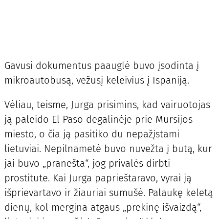
Gavusi dokumentus paauglė buvo įsodinta į
mikroautobusą, vežusį keleivius į Ispaniją.
Vėliau, teisme, Jurga prisimins, kad vairuotojas
ją paleido El Paso degalinėje prie Mursijos
miesto, o čia ją pasitiko du nepažįstami
lietuviai. Nepilnametė buvo nuvežta į butą, kur
jai buvo „pranešta“, jog privalės dirbti
prostitute. Kai Jurga paprieštaravo, vyrai ją
išprievartavo ir žiauriai sumušė. Palaukę keletą
dienų, kol mergina atgaus „prekinę išvaizdą“,