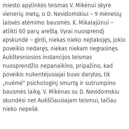
miesto apylinkės teismas V. Mikėnui skyrė
vienerių metų, o D. Nevidomskiui – 9 mėnesių
laisvės atėmimo bausmės. K. Mikalajūnui –
atlikti 60 parų areštą. Vyrai nuosprendį
apskundė – girdi, niekas nieko neįtakojęs, jokio
poveikio nedaręs, niekas niekam negrasinęs.
Aukštesniosios instancijos teismas
nuosprendžio nepanaikino, pripažino, kad
poveikis nukentėjusiajai buvo darytas, tik
„nuėmė“ psichologinį smurtą ir sutrumpino
bausmės laiką. V. Mikėnas su D. Nevidomskiu
skundėsi net Aukščiausiajam teismui, tačiau
nieko nepešė.