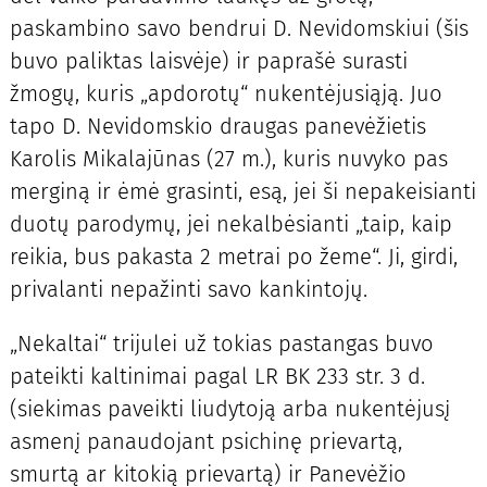
paskambino savo bendrui D. Nevidomskiui (šis
buvo paliktas laisvėje) ir paprašė surasti
žmogų, kuris „apdorotų“ nukentėjusiąją. Juo
tapo D. Nevidomskio draugas panevėžietis
Karolis Mikalajūnas (27 m.), kuris nuvyko pas
merginą ir ėmė grasinti, esą, jei ši nepakeisianti
duotų parodymų, jei nekalbėsianti „taip, kaip
reikia, bus pakasta 2 metrai po žeme“. Ji, girdi,
privalanti nepažinti savo kankintojų.
„Nekaltai“ trijulei už tokias pastangas buvo
pateikti kaltinimai pagal LR BK 233 str. 3 d.
(siekimas paveikti liudytoją arba nukentėjusį
asmenį panaudojant psichinę prievartą,
smurtą ar kitokią prievartą) ir Panevėžio