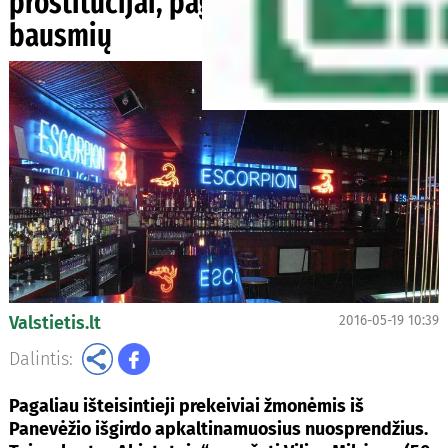
prostitucijai, pagaliau sulaukė
bausmių
Valstietis.lt
2016-05-19 10:39
Dalintis:
Pagaliau išteisintieji prekeiviai žmonėmis iš
Panevėžio išgirdo apkaltinamuosius nuosprendžius.