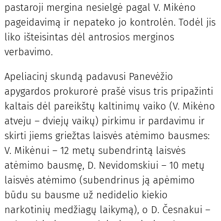
pastaroji mergina nesielgė pagal V. Mikėno
pageidavimą ir nepateko jo kontrolėn. Todėl jis
liko išteisintas dėl antrosios merginos
verbavimo.
Apeliacinį skundą padavusi Panevėžio
apygardos prokurorė prašė visus tris pripažinti
kaltais dėl pareikštų kaltinimų vaiko (V. Mikėno
atveju – dviejų vaikų) pirkimu ir pardavimu ir
skirti jiems griežtas laisvės atėmimo bausmes:
V. Mikėnui – 12 metų subendrintą laisvės
atėmimo bausmę, D. Nevidomskiui – 10 metų
laisvės atėmimo (subendrinus ją apėmimo
būdu su bausme už nedidelio kiekio
narkotinių medžiagų laikymą), o D. Česnakui –