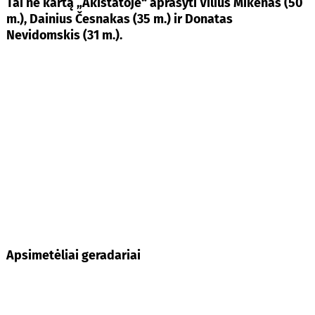
Tai ne kartą „Akistatoje“ aprašyti Vilius Mikėnas (50
m.), Dainius Česnakas (35 m.) ir Donatas
Nevidomskis (31 m.).
Apsimetėliai geradariai