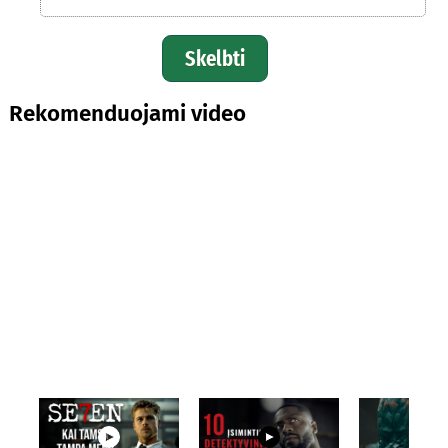
Skelbti
Rekomenduojami video