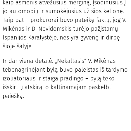
kaip asmenis atvežusius merginą, įsodinusius į
jo automobilį ir sumokėjusius už šios kelionę.
Taip pat – prokurorai buvo pateikę faktų, jog V.
Mikėnas ir D. Nevidomskis turėjo pažįstamų
Ispanijos Karalystėje, nes yra gyvenę ir dirbę
šioje šalyje.
Ir dar viena detalė. „Nekaltasis“ V. Mikėnas
tebenagrinėjant bylą buvo paleistas iš tardymo
izoliatoriaus ir staiga pradingo – bylą teko
išskirti į atskirą, o kaltinamajam paskelbti
paiešką.