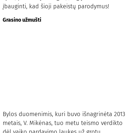
įbauginti, kad šioji pakeistų parodymus!
Grasino užmušti
Bylos duomenimis, kuri buvo išnagrinėta 2013
metais, V. Mikėnas, tuo metu teismo verdikto
dėl vaiko pardavimo laukęs už grotų,