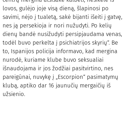
lovos, gulėjo joje visą dieną, šlapinosi po
savimi, nėjo į tualetą, sakė bijanti išeiti į gatvę,
nes ją persekioja ir nori nužudyti. Po kelių
dienų bandė nusižudyti persipjaudama venas,
todėl buvo perkelta į psichiatrijos skyrių“. Be
to, Ispanijos policija informavo, kad mergina
nurodė, kuriame klube buvo seksualiai
išnaudojama ir jos žodžiai pasitvirtino, nes
pareigūnai, nuvykę į „Escorpion“ pasimatymų
klubą, aptiko dar 16 jaunučių mergaičių iš
užsienio.