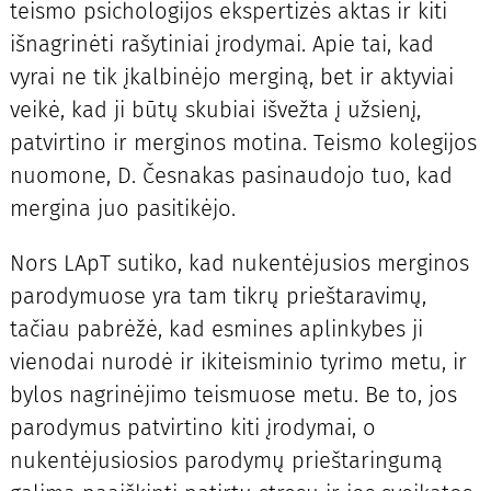
teismo psichologijos ekspertizės aktas ir kiti
išnagrinėti rašytiniai įrodymai. Apie tai, kad
vyrai ne tik įkalbinėjo merginą, bet ir aktyviai
veikė, kad ji būtų skubiai išvežta į užsienį,
patvirtino ir merginos motina. Teismo kolegijos
nuomone, D. Česnakas pasinaudojo tuo, kad
mergina juo pasitikėjo.
Nors LApT sutiko, kad nukentėjusios merginos
parodymuose yra tam tikrų prieštaravimų,
tačiau pabrėžė, kad esmines aplinkybes ji
vienodai nurodė ir ikiteisminio tyrimo metu, ir
bylos nagrinėjimo teismuose metu. Be to, jos
parodymus patvirtino kiti įrodymai, o
nukentėjusiosios parodymų prieštaringumą