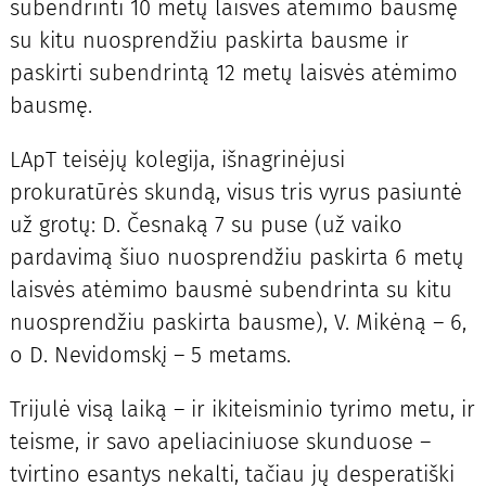
subendrinti 10 metų laisvės atėmimo bausmę
su kitu nuosprendžiu paskirta bausme ir
paskirti subendrintą 12 metų laisvės atėmimo
bausmę.
LApT teisėjų kolegija, išnagrinėjusi
prokuratūrės skundą, visus tris vyrus pasiuntė
už grotų: D. Česnaką 7 su puse (už vaiko
pardavimą šiuo nuosprendžiu paskirta 6 metų
laisvės atėmimo bausmė subendrinta su kitu
nuosprendžiu paskirta bausme), V. Mikėną – 6,
o D. Nevidomskį – 5 metams.
Trijulė visą laiką – ir ikiteisminio tyrimo metu, ir
teisme, ir savo apeliaciniuose skunduose –
tvirtino esantys nekalti, tačiau jų desperatiški