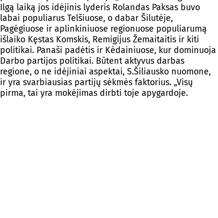
Ilgą laiką jos idėjinis lyderis Rolandas Paksas buvo
labai populiarus Telšiuose, o dabar Šilutėje,
Pagėgiuose ir aplinkiniuose regionuose populiarumą
išlaiko Kęstas Komskis, Remigijus Žemaitaitis ir kiti
politikai. Panaši padėtis ir Kėdainiuose, kur dominuoja
Darbo partijos politikai. Būtent aktyvus darbas
regione, o ne idėjiniai aspektai, S.Šiliausko nuomone,
ir yra svarbiausias partijų sėkmės faktorius. „Visų
pirma, tai yra mokėjimas dirbti toje apygardoje.