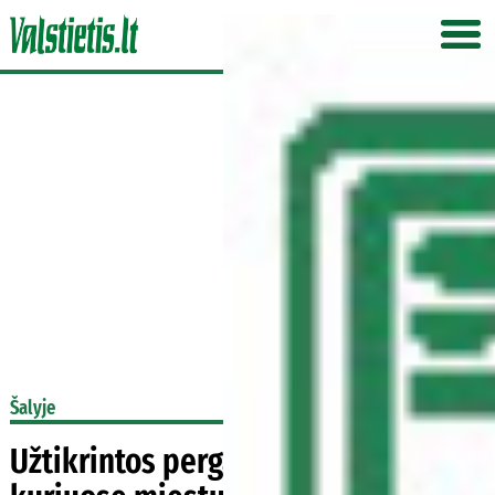
Šalyje
Užtikrintos pergalės: kodėl kai