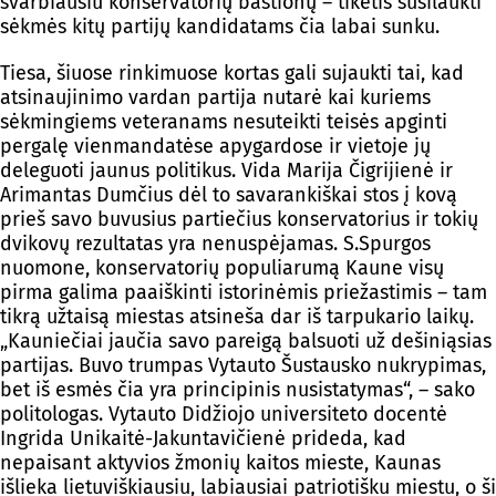
svarbiausiu konservatorių bastionų – tikėtis susilaukti
sėkmės kitų partijų kandidatams čia labai sunku.
Tiesa, šiuose rinkimuose kortas gali sujaukti tai, kad
atsinaujinimo vardan partija nutarė kai kuriems
sėkmingiems veteranams nesuteikti teisės apginti
pergalę vienmandatėse apygardose ir vietoje jų
deleguoti jaunus politikus. Vida Marija Čigrijienė ir
Arimantas Dumčius dėl to savarankiškai stos į kovą
prieš savo buvusius partiečius konservatorius ir tokių
dvikovų rezultatas yra nenuspėjamas. S.Spurgos
nuomone, konservatorių populiarumą Kaune visų
pirma galima paaiškinti istorinėmis priežastimis – tam
tikrą užtaisą miestas atsineša dar iš tarpukario laikų.
„Kauniečiai jaučia savo pareigą balsuoti už dešiniąsias
partijas. Buvo trumpas Vytauto Šustausko nukrypimas,
bet iš esmės čia yra principinis nusistatymas“, – sako
politologas. Vytauto Didžiojo universiteto docentė
Ingrida Unikaitė-Jakuntavičienė prideda, kad
nepaisant aktyvios žmonių kaitos mieste, Kaunas
išlieka lietuviškiausiu, labiausiai patriotišku miestu, o ši