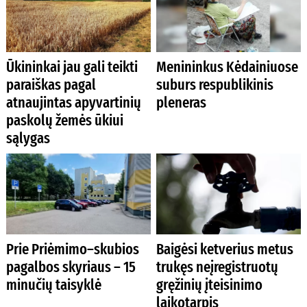
Ūkininkai jau gali teikti
Menininkus Kėdainiuose
paraiškas pagal
suburs respublikinis
atnaujintas apyvartinių
pleneras
paskolų žemės ūkiui
sąlygas
Prie Priėmimo–skubios
Baigėsi ketverius metus
pagalbos skyriaus – 15
trukęs neįregistruotų
minučių taisyklė
gręžinių įteisinimo
laikotarpis