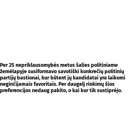
Per 25 nepriklausomybės metus šalies politiniame
žemėlapyje susiformavo savotiški konkrečių politinių
partijų bastionai, kur būtent jų kandidatai yra laikomi
neginčijamais favoritais. Per daugelį rinkimų šios
preferencijos nedaug pakito, o kai kur tik sustiprėjo.