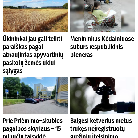
Ūkininkai jau gali teikti
Menininkus Kėdainiuose
paraiškas pagal
suburs respublikinis
atnaujintas apyvartinių
pleneras
paskolų žemės ūkiui
sąlygas
Prie Priėmimo–skubios
Baigėsi ketverius metus
pagalbos skyriaus – 15
trukęs neįregistruotų
minučių taisyklė
gręžinių įteisinimo