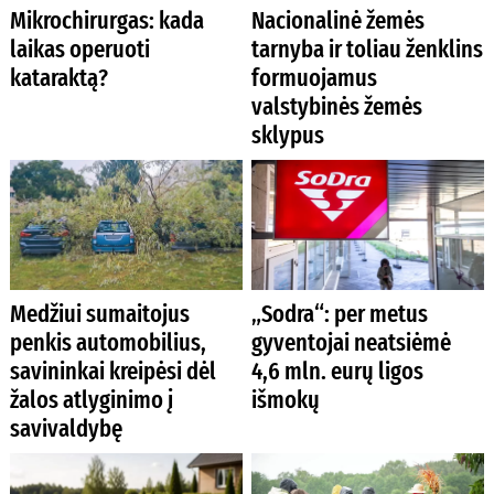
Mikrochirurgas: kada
Nacionalinė žemės
laikas operuoti
tarnyba ir toliau ženklins
kataraktą?
formuojamus
valstybinės žemės
sklypus
Medžiui sumaitojus
„Sodra“: per metus
penkis automobilius,
gyventojai neatsiėmė
savininkai kreipėsi dėl
4,6 mln. eurų ligos
žalos atlyginimo į
išmokų
savivaldybę