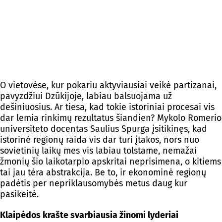
O vietovėse, kur pokariu aktyviausiai veikė partizanai,
pavyzdžiui Dzūkijoje, labiau balsuojama už
dešiniuosius. Ar tiesa, kad tokie istoriniai procesai vis
dar lemia rinkimų rezultatus šiandien? Mykolo Romerio
universiteto docentas Saulius Spurga įsitikinęs, kad
istorinė regionų raida vis dar turi įtakos, nors nuo
sovietinių laikų mes vis labiau tolstame, nemažai
žmonių šio laikotarpio apskritai neprisimena, o kitiems
tai jau tėra abstrakcija. Be to, ir ekonominė regionų
padėtis per nepriklausomybės metus daug kur
pasikeitė.
Klaipėdos krašte svarbiausia žinomi lyderiai