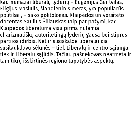
kad nemažai liberalų lyderių – Eugenijus Gentvilas,
Eligijus Masiulis, šiandieninis meras, yra populiarūs
politikai“, – sako politologas. Klaipėdos universiteto
docentas Saulius Šiliauskas taip pat pažymi, kad
Klaipėdos liberalumą visų pirma nulemia
charizmatiškų autoritetingų lyderių gausa bei stiprus
partijos įdirbis. Net ir susiskaldę liberalai čia
susilaukdavo sėkmės – tiek Liberalų ir centro sąjunga,
tiek ir Liberalų sąjūdis. Tačiau pašnekovas neatmeta ir
tam tikrų išskirtinės regiono tapatybės aspektų.