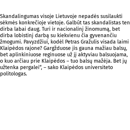
Skandalingumas visoje Lietuvoje nepadės susilaukti
sėkmės konkrečioje vietoje. Galbūt tas skandalistas ten
dirba labai daug. Turi ir nacionalinį žinomumą, bet
dirba lobistinį darbą su kiekvienu čia gyvenančiu
žmogumi. Pavyzdžiui, kodėl Petras Gražulis visada laimi
Klaipėdos rajone? Gargžduose jis gauna mažiau balsų,
bet aplinkiniuose reginuose už jį aktyviau balsuojama,
o kuo arčiau prie Klaipėdos – tuo balsų mažėja. Bet jų
užtenka pergalei“, – sako Klaipėdos universiteto
politologas.