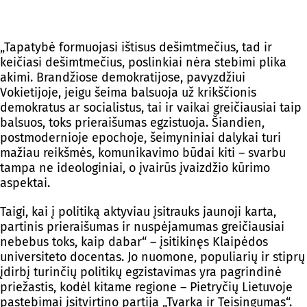
„Tapatybė formuojasi ištisus dešimtmečius, tad ir
keičiasi dešimtmečius, poslinkiai nėra stebimi plika
akimi. Brandžiose demokratijose, pavyzdžiui
Vokietijoje, jeigu šeima balsuoja už krikščionis
demokratus ar socialistus, tai ir vaikai greičiausiai taip
balsuos, toks prieraišumas egzistuoja. Šiandien,
postmodernioje epochoje, šeimyniniai dalykai turi
mažiau reikšmės, komunikavimo būdai kiti – svarbu
tampa ne ideologiniai, o įvairūs įvaizdžio kūrimo
aspektai.
Taigi, kai į politiką aktyviau įsitrauks jaunoji karta,
partinis prieraišumas ir nuspėjamumas greičiausiai
nebebus toks, kaip dabar“ – įsitikinęs Klaipėdos
universiteto docentas. Jo nuomone, populiarių ir stiprų
įdirbį turinčių politikų egzistavimas yra pagrindinė
priežastis, kodėl kitame regione – Pietryčių Lietuvoje
pastebimai įsitvirtino partija „Tvarka ir Teisingumas“.