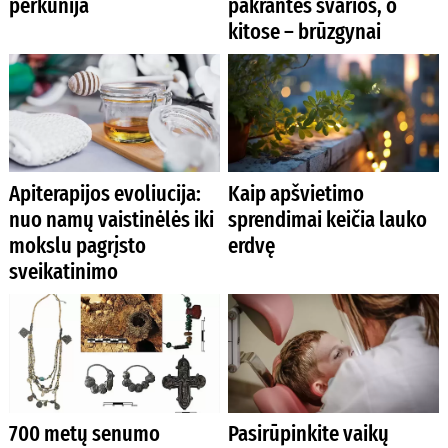
perkūnija
pakrantės švarios, o
kitose – brūzgynai
Apiterapijos evoliucija:
Kaip apšvietimo
nuo namų vaistinėlės iki
sprendimai keičia lauko
mokslu pagrįsto
erdvę
sveikatinimo
700 metų senumo
Pasirūpinkite vaikų