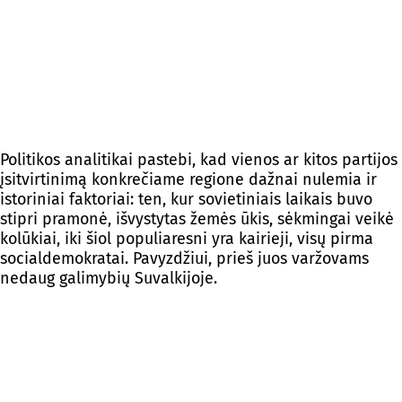
Politikos analitikai pastebi, kad vienos ar kitos partijos
įsitvirtinimą konkrečiame regione dažnai nulemia ir
istoriniai faktoriai: ten, kur sovietiniais laikais buvo
stipri pramonė, išvystytas žemės ūkis, sėkmingai veikė
kolūkiai, iki šiol populiaresni yra kairieji, visų pirma
socialdemokratai. Pavyzdžiui, prieš juos varžovams
nedaug galimybių Suvalkijoje.