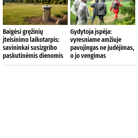
Baigėsi gręžinių
Gydytoja įspėja:
įteisinimo laikotarpis:
vyresniame amžiuje
savininkai susizgribo
pavojingas ne judėjimas,
paskutinėmis dienomis
o jo vengimas