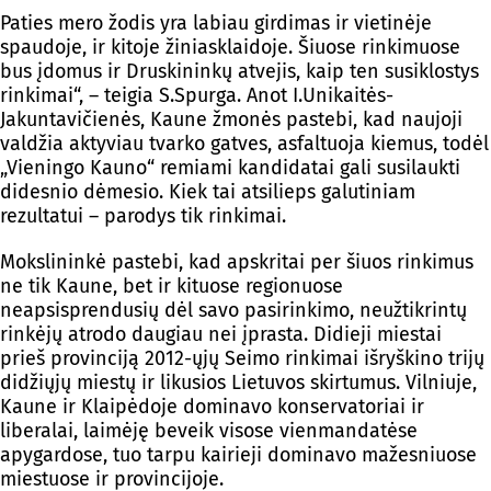
Paties mero žodis yra labiau girdimas ir vietinėje
spaudoje, ir kitoje žiniasklaidoje. Šiuose rinkimuose
bus įdomus ir Druskininkų atvejis, kaip ten susiklostys
rinkimai“, – teigia S.Spurga. Anot I.Unikaitės-
Jakuntavičienės, Kaune žmonės pastebi, kad naujoji
valdžia aktyviau tvarko gatves, asfaltuoja kiemus, todėl
„Vieningo Kauno“ remiami kandidatai gali susilaukti
didesnio dėmesio. Kiek tai atsilieps galutiniam
rezultatui – parodys tik rinkimai.
Mokslininkė pastebi, kad apskritai per šiuos rinkimus
ne tik Kaune, bet ir kituose regionuose
neapsisprendusių dėl savo pasirinkimo, neužtikrintų
rinkėjų atrodo daugiau nei įprasta. Didieji miestai
prieš provinciją 2012-ųjų Seimo rinkimai išryškino trijų
didžiųjų miestų ir likusios Lietuvos skirtumus. Vilniuje,
Kaune ir Klaipėdoje dominavo konservatoriai ir
liberalai, laimėję beveik visose vienmandatėse
apygardose, tuo tarpu kairieji dominavo mažesniuose
miestuose ir provincijoje.