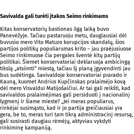
Savivalda gali turėti įtakos Seimo rinkimams
Kitas konservatorių bastionas ilgą laiką buvo
Panevėžyje. Tačiau pastaruoju metu, daugiausiai dėl
buvusio mero Vito Matuzo korupcijos skandalų, šios
partijos politikų populiarumas krito – jau praėjusiuose
Seimo rinkimuose čia pergales šventė kitų partijų
politikai. Šiemet konservatoriai deklaruoja ambicingą
tikslą „atsiimti“ miestą, tačiau šį planą įgyvendinti jau
bus sudėtinga. Savivaldoje konservatoriai prarado ir
Kauną, kuomet Andrius Kupčinskas pralaimėjo kovą
dėl mero Visvaldui Matijošaičiui. Ar tai gali reikšti, kad
savivaldos pralaimėjimas gali persiduoti į nacionalinį
lygmenį ir šiame mieste? „Jei meras populiarus,
rinkėjai susimąsto, kad ir jo partija greičiausiai yra
gera, be to, meras turi tam tikrą administracinį resursą,
gali susirasti daugiau rėmėjų, aktyviau vykdyti
rinkiminę kampaniją.