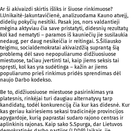
Ar ši akivaizdi skirtis išliks ir šiuose rinkimuose?
I.Unikaitė-Jakuntavičienė, analizuodama Kauno atvejį,
didelių pokyčių nesitiki. Pasak jos, nors valdantieji
mėgina aktyviau čia save pristatyti, didesnių rezultatų
kol kad nematyti – paramos iš kauniečių jie susilaukia
nedaug, per daug nesikeičia ir reitingai. S.Šiliausko
teigimu, socialdemokratai akivaizdžią suprantą šią
problemą dėl savo nepopuliarumo didžiuosiuose
miestuose, tačiau įvertinti tai, kaip jiems seksis tai
spręsti, kol kas yra sudėtinga – kažin ar jiems
populiarumo prieš rinkimus pridės sprendimas dėl
naujo Darbo kodekso.
Be to, didžiuosiuose miestuose pasirinkimas yra
platesnis, rinkėjai turi daugiau alternatyvų tarp
kandidatų, todėl konkurenciją čia kur kas didesnė. Kur
kas geriau kairiesiems sekasi tradicinėje provincijos
apygardoje, kurią paprastai sudaro rajono centras ir
aplinkinis rajonas. Kaip sako S.Spurga, dar Lietuvos
demokratinės darbo partijos (LDDP) laikais, jie