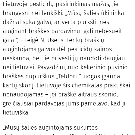
Lietuvoje pesticidų pasirinkimas mažas, jie
brangesni nei lenkiški. „Mūsų šalies ūkininkai
dažnai suka galvą, ar verta purkšti, nes
auginant braškes pardavimui gali nebesueiti
galai“, − teigė N. Uselis. Lenkų braškių
augintojams galvos dėl pesticidų kainos
neskauda, bet jie privesti jų naudoti daugiau
nei lietuviai. Pavyzdžiui, nuo kekerinio puvinio
braškes nupurškus „Teldoru“, uogos įgauna
kartų skonį. Lietuvoje šis chemikalas praktiškai
nenaudojamas – jei braškė aitraus skonio,
greičiausiai pardavėjas jums pamelavo, kad ji
lietuviška.
„Mūsų šalies augintojams sukurtos