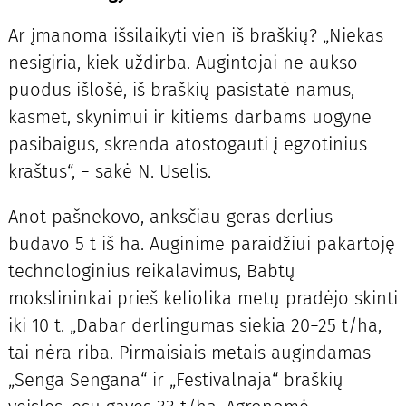
Ar įmanoma išsilaikyti vien iš braškių? „Niekas
nesigiria, kiek uždirba. Augintojai ne aukso
puodus išlošė, iš braškių pasistatė namus,
kasmet, skynimui ir kitiems darbams uogyne
pasibaigus, skrenda atostogauti į egzotinius
kraštus“, − sakė N. Uselis.
Anot pašnekovo, anksčiau geras derlius
būdavo 5 t iš ha. Auginime paraidžiui pakartoję
technologinius reikalavimus, Babtų
mokslininkai prieš keliolika metų pradėjo skinti
iki 10 t. „Dabar derlingumas siekia 20−25 t/ha,
tai nėra riba. Pirmaisiais metais augindamas
„Senga Sengana“ ir „Festivalnaja“ braškių