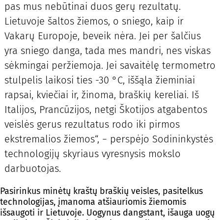
pas mus nebūtinai duos gerų rezultatų.
Lietuvoje šaltos žiemos, o sniego, kaip ir
Vakarų Europoje, beveik nėra. Jei per šalčius
yra sniego danga, tada mes mandri, nes viskas
sėkmingai peržiemoja. Jei savaitėlę termometro
stulpelis laikosi ties -30 °C, iššąla žieminiai
rapsai, kviečiai ir, žinoma, braškių kereliai. Iš
Italijos, Prancūzijos, netgi Škotijos atgabentos
veislės gerus rezultatus rodo iki pirmos
ekstremalios žiemos“, − perspėjo Sodininkystės
technologijų skyriaus vyresnysis mokslo
darbuotojas.
Pasirinkus minėtų kraštų braškių veisles, pasitelkus
technologijas, įmanoma atšiauriomis žiemomis
išsaugoti ir Lietuvoje. Uogynus dangstant, išauga uogų