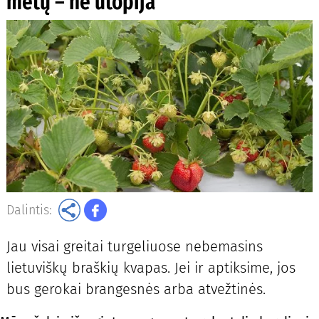
metų – ne utopija
Dalintis:
Jau visai greitai turgeliuose nebemasins
lietuviškų braškių kvapas. Jei ir aptiksime, jos
bus gerokai brangesnės arba atvežtinės.