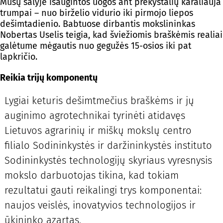
Mūsų šalyje išaugintos uogos ant prekystalių karaliauja
trumpai – nuo birželio vidurio iki pirmojo liepos
dešimtadienio. Babtuose dirbantis mokslininkas
Nobertas Uselis teigia, kad šviežiomis braškėmis realiai
galėtume mėgautis nuo gegužės 15-osios iki pat
lapkričio.
Reikia trijų komponentų
Lygiai keturis dešimtmečius braškėms ir jų
auginimo agrotechnikai tyrinėti atidavęs
Lietuvos agrarinių ir miškų mokslų centro
filialo Sodininkystės ir daržininkystės instituto
Sodininkystės technologijų skyriaus vyresnysis
mokslo darbuotojas tikina, kad tokiam
rezultatui gauti reikalingi trys komponentai:
naujos veislės, inovatyvios technologijos ir
ūkininko azartas.