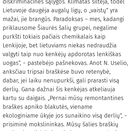
diskriminacinės sąlygos. Klimatas šiltėja, todėl
Lietuvoje daugėja augalų ligų, o „vaistų“ yra
mažai, jie brangūs. Paradoksas – mes, kadangi
priklausome Šiaurės šalių grupei, negalime
purkšti tokiais pačiais chemikalais kaip
Lenkijoje, bet lietuviams niekas nedraudžia
valgyti taip nuo kenkėjų apdorotas lenkiškas
uogas“, − pastebėjo pašnekovas. Anot N. Uselio,
anksčiau tripsai braškėse buvo retenybė,
dabar, jei laiku nenupurkši, gali prarasti visą
derlių. Gana dažnai šis kenkėjas atkeliauja
kartu su daigais. „Pernai mūsų remontantines
braškes apniko blakutės, viename
ekologiniame ūkyje jos sunaikino visą derlių“, −
prisiminė mokslininkas. Mūsų šalies braškių