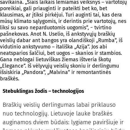
savikaina. „Šiais laikais lemiamas veiksnys – vartotojų
poreikiai, gali priauginti ir pateikti bet ko, bet
klausimas, ar įtiksi pirkėjui. Turi auginti tai, kas dera
mūsų klimato sąlygomis, ir derintis prie vartotojų, nes
liksi su savo neparduotomis uogomis“, − tvirtino
pašnekovas. Anot N. Uselio, iš ankstyvųjų braškių
veislių dabar ant bangos yra olandiškoji „Rumba“, iš
vidutinio ankstyvumo – itališka „Azija“. Jos abi
neatsparios šalčiui, bet uogos – skanios ir stambios.
Gana neblogai lietuviškas žiemas ištveria škotų
„Elegance“. Iš vėlyvųjų veislių skoniu ir derlingumu
išsiskiria „Pandora“, „Malvina“ ir remontantinės
braškės.
Stebuklingas žodis – technologijos
Braškių veislių derlingumas labai priklauso
nuo technologijų. Lietuvoje lauke braškės
auginamos dviem būdais: lygiame paviršiuje ir