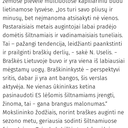
žemose plėvele mulčiuotose kapiliariniu būdu
lietinamose lysvėse. „Jos turi savo pliusų ir
minusų, bet neįmanoma atsisakyti nė vienos.
Pastaraisiais metais augintojai labai pradėjo
domėtis šiltnamiais ir vadinamaisiais tuneliais.
Tai – pažangi tendencija, leidžianti paankstinti
ir prailginti braškių derlių, − sakė N. Uselis. −
Braškės Lietuvoje buvo ir yra viena iš labiausiai
mėgstamų uogų. Braškininkystė – perspektyvi
sritis, dabar ji yra ant bangos, šis verslas
aktyvėja. Ne vienas ūkininkas ketina
pasinaudoti ES lėšomis šiltnamiams įrengti,
žinoma, tai − gana brangus malonumas.“
Mokslininko žodžiais, norint braškes auginti ne
sezono metu, geriausia sodinti šiltnamiuose