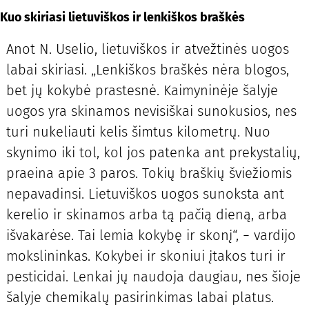
Kuo skiriasi lietuviškos ir lenkiškos braškės
Anot N. Uselio, lietuviškos ir atvežtinės uogos
labai skiriasi. „Lenkiškos braškės nėra blogos,
bet jų kokybė prastesnė. Kaimyninėje šalyje
uogos yra skinamos nevisiškai sunokusios, nes
turi nukeliauti kelis šimtus kilometrų. Nuo
skynimo iki tol, kol jos patenka ant prekystalių,
praeina apie 3 paros. Tokių braškių šviežiomis
nepavadinsi. Lietuviškos uogos sunoksta ant
kerelio ir skinamos arba tą pačią dieną, arba
išvakarėse. Tai lemia kokybę ir skonį“, − vardijo
mokslininkas. Kokybei ir skoniui įtakos turi ir
pesticidai. Lenkai jų naudoja daugiau, nes šioje
šalyje chemikalų pasirinkimas labai platus.