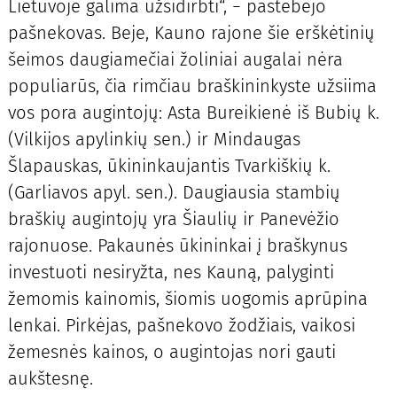
Lietuvoje galima užsidirbti“, − pastebėjo
pašnekovas. Beje, Kauno rajone šie erškėtinių
šeimos daugiamečiai žoliniai augalai nėra
populiarūs, čia rimčiau braškininkyste užsiima
vos pora augintojų: Asta Bureikienė iš Bubių k.
(Vilkijos apylinkių sen.) ir Mindaugas
Šlapauskas, ūkininkaujantis Tvarkiškių k.
(Garliavos apyl. sen.). Daugiausia stambių
braškių augintojų yra Šiaulių ir Panevėžio
rajonuose. Pakaunės ūkininkai į braškynus
investuoti nesiryžta, nes Kauną, palyginti
žemomis kainomis, šiomis uogomis aprūpina
lenkai. Pirkėjas, pašnekovo žodžiais, vaikosi
žemesnės kainos, o augintojas nori gauti
aukštesnę.