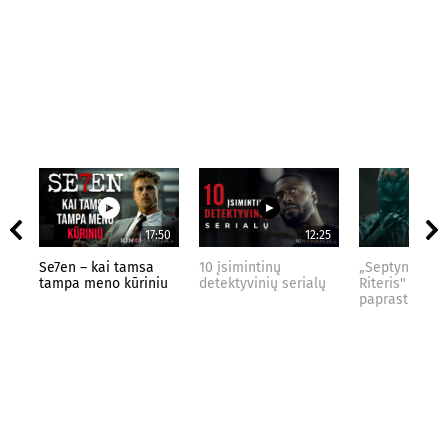
17:50
12:25
Se7en – kai tamsa
10 įsimintinų
„Septynių Kar
tampa meno kūriniu
detektyvinių serialų
Riteris" – kai
paprastumas 