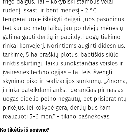
frigo daigus. Tai – kokybiški stambūs vėlai
rudenį iškasti ir bent mėnesį - 2 °C
temperatūroje išlaikyti daigai. Juos pasodinus
bet kuriuo metų laiku, jau po dviejų mėnesių
galima gauti derlių ir papildyti uogų tiekimo
rinkai konvejerį. Norintiems auginti didesnius,
tarkime, 5 ha braškių plotus, babtiškis siūlo
rinktis skirtingu laiku sunokstančias veisles ir
įvairesnes technologijas – tai leis išvengti
skynimo piko ir realizacijos sunkumų. „Žinoma,
į rinką pateikdami anksti derančias pirmąsias
uogas didelio pelno negautų, bet prisipratintų
pirkėjus. Jei kokybė gera, derlių bus kam
realizuoti 5−6 mėn.“ − tikino pašnekovas.
Ko tikėtis iš uogyno?