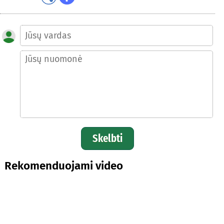
Skelbti
Rekomenduojami video