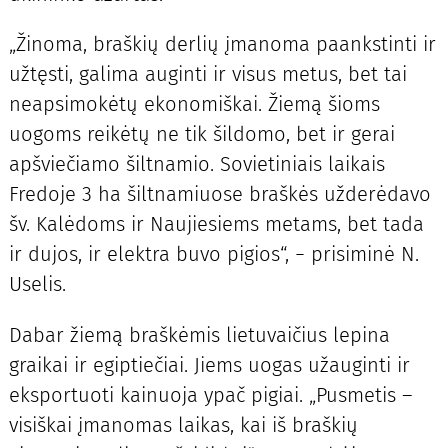
„Žinoma, braškių derlių įmanoma paankstinti ir
užtęsti, galima auginti ir visus metus, bet tai
neapsimokėtų ekonomiškai. Žiemą šioms
uogoms reikėtų ne tik šildomo, bet ir gerai
apšviečiamo šiltnamio. Sovietiniais laikais
Fredoje 3 ha šiltnamiuose braškės užderėdavo
šv. Kalėdoms ir Naujiesiems metams, bet tada
ir dujos, ir elektra buvo pigios“, − prisiminė N.
Uselis.
Dabar žiemą braškėmis lietuvaičius lepina
graikai ir egiptiečiai. Jiems uogas užauginti ir
eksportuoti kainuoja ypač pigiai. „Pusmetis –
visiškai įmanomas laikas, kai iš braškių