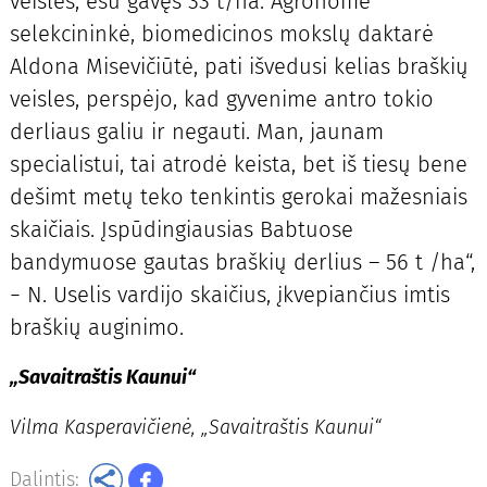
veisles, esu gavęs 33 t/ha. Agronomė
selekcininkė, biomedicinos mokslų daktarė
Aldona Misevičiūtė, pati išvedusi kelias braškių
veisles, perspėjo, kad gyvenime antro tokio
derliaus galiu ir negauti. Man, jaunam
specialistui, tai atrodė keista, bet iš tiesų bene
dešimt metų teko tenkintis gerokai mažesniais
skaičiais. Įspūdingiausias Babtuose
bandymuose gautas braškių derlius – 56 t /ha“,
− N. Uselis vardijo skaičius, įkvepiančius imtis
braškių auginimo.
„Savaitraštis Kaunui“
Vilma Kasperavičienė, „Savaitraštis Kaunui“
Dalintis: