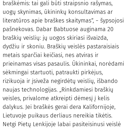
braškėmis: tai gali būti straipsnio rašymas,
uogų skynimas, ūkininkų konsultavimas ar
literatūros apie braškes skaitymas“, − šypsojosi
pašnekovas. Dabar Babtuose auginama 20
braškių veislių: jų uogos skiriasi išvaizda,
dydžiu ir skoniu. Braškių veislės pastaraisiais
metais sparčiai keičiasi, nes atviras ir
prieinamas visas pasaulis. Ūkininkai, norėdami
sėkmingai startuoti, patraukti pirkėjus,
rizikuoja ir įsiveža negirdėtų veislių, išbando
naujas technologijas. „Rinkdamiesi braškių
veisles, privalome atkreipti dėmesį į kelis
dalykus. Jei braškės gerai dera Kalifornijoje,
Lietuvoje puikaus derliaus nereikia tikėtis.
Netgi Pietų Lenkijoje labai pasiteisinusi veislė