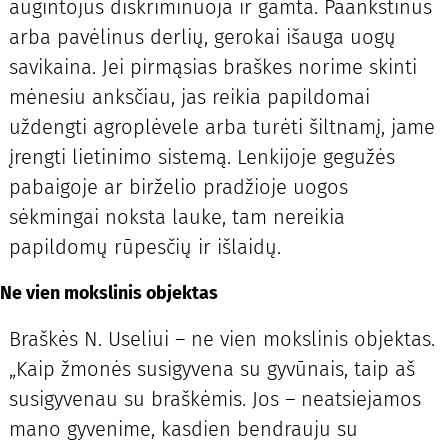
augintojus diskriminuoja ir gamta. Paankstinus
arba pavėlinus derlių, gerokai išauga uogų
savikaina. Jei pirmąsias braškes norime skinti
mėnesiu anksčiau, jas reikia papildomai
uždengti agroplėvele arba turėti šiltnamį, jame
įrengti lietinimo sistemą. Lenkijoje gegužės
pabaigoje ar birželio pradžioje uogos
sėkmingai noksta lauke, tam nereikia
papildomų rūpesčių ir išlaidų.
Ne vien mokslinis objektas
Braškės N. Useliui – ne vien mokslinis objektas.
„Kaip žmonės susigyvena su gyvūnais, taip aš
susigyvenau su braškėmis. Jos – neatsiejamos
mano gyvenime, kasdien bendrauju su