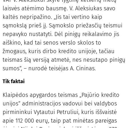
laisvės atėmimo bausmę. V. Aleksiukas savo
kaltės nepripažino. „Jis tai vertino kaip
sąmokslą prieš jį. Sąmokslo priežasčių teismui
nepavyko nustatyti. Dėl pinigų reikalavimo jis
aiškino, kad tai senos verslo skolos to
žmogaus, kuris dirbo kredito unijoje, tačiau
teismas šią versiją atmetė, nes nesutapo pinigų
sumos“, – nurodė teisėjas A. Cininas.
Tik faktai
Klaipėdos apygardos teismas „Pajūrio kredito
unijos“ administracijos vadovui bei valdybos
pirmininkui Vytautui Petruliui, kuris iššvaistė
apie 112 000 eurų, taip pat minėtas pareigas