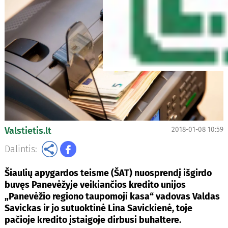
Valstietis.lt
2018-01-08 10:59
Dalintis:
Šiaulių apygardos teisme (ŠAT) nuosprendį išgirdo
buvęs Panevėžyje veikiančios kredito unijos
„Panevėžio regiono taupomoji kasa“ vadovas Valdas
Savickas ir jo sutuoktinė Lina Savickienė, toje
pačioje kredito įstaigoje dirbusi buhaltere.