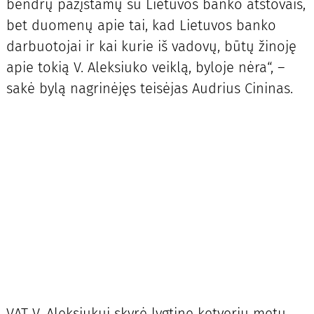
bendrų pažįstamų su Lietuvos banko atstovais,
bet duomenų apie tai, kad Lietuvos banko
darbuotojai ir kai kurie iš vadovų, būtų žinoję
apie tokią V. Aleksiuko veiklą, byloje nėra“, –
sakė bylą nagrinėjęs teisėjas Audrius Cininas.
VAT V. Aleksiukui skyrė lygtinę ketverių metų