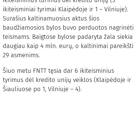
ikiteisminius turimus dėl kredito unijų (3
ikiteisminiai tyrimai Klaipėdoje ir 1 – Vilniuje).
Surašius kaltinamuosius aktus šios
baudžiamosios bylos buvo perduotos nagrinėti
teismams. Baigtose bylose padaryta žala siekia
daugiau kaip 4 mln. eurų, o kaltinimai pareikšti
29 asmenims.
Šiuo metu FNTT tęsia dar 6 ikiteisminius
tyrimus dėl kredito unijų veiklos (Klaipėdoje ir
Šiauliuose po 1, Vilniuje – 4).