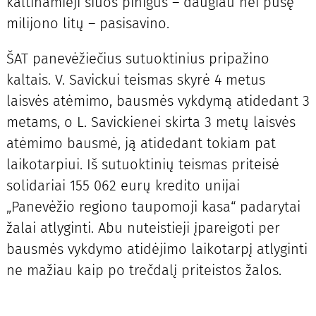
kaltinamieji šiuos pinigus – daugiau nei pusę
milijono litų – pasisavino.
ŠAT panevėžiečius sutuoktinius pripažino
kaltais. V. Savickui teismas skyrė 4 metus
laisvės atėmimo, bausmės vykdymą atidedant 3
metams, o L. Savickienei skirta 3 metų laisvės
atėmimo bausmė, ją atidedant tokiam pat
laikotarpiui. Iš sutuoktinių teismas priteisė
solidariai 155 062 eurų kredito unijai
„Panevėžio regiono taupomoji kasa“ padarytai
žalai atlyginti. Abu nuteistieji įpareigoti per
bausmės vykdymo atidėjimo laikotarpį atlyginti
ne mažiau kaip po trečdalį priteistos žalos.