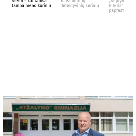
Se7en – kai tamsa
10 įsimintinų
„Septynių Kar
tampa meno kūriniu
detektyvinių serialų
Riteris" – kai
paprastumas 