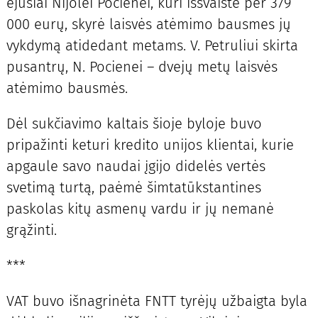
ėjusiai Nijolei Pocienei, kuri iššvaistė per 379
000 eurų, skyrė laisvės atėmimo bausmes jų
vykdymą atidedant metams. V. Petruliui skirta
pusantrų, N. Pocienei – dvejų metų laisvės
atėmimo bausmės.
Dėl sukčiavimo kaltais šioje byloje buvo
pripažinti keturi kredito unijos klientai, kurie
apgaule savo naudai įgijo didelės vertės
svetimą turtą, paėmė šimtatūkstantines
paskolas kitų asmenų vardu ir jų nemanė
grąžinti.
***
VAT buvo išnagrinėta FNTT tyrėjų užbaigta byla