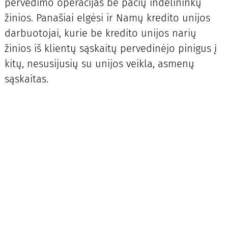
pervedimo operacijas be pačių indėlininkų
žinios. Panašiai elgėsi ir Namų kredito unijos
darbuotojai, kurie be kredito unijos narių
žinios iš klientų sąskaitų pervedinėjo pinigus į
kitų, nesusijusių su unijos veikla, asmenų
sąskaitas.