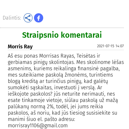
Dalintis:
Straipsnio komentarai
Morris Ray
2021-07-15 14:07
Aš esu ponas Morrisas Rayas, Teisėtas ir
gerbiamas pinigų skolintojas. Mes skolinome lėšas
asmenims, kuriems reikalinga finansinė pagalba,
mes suteikiame paskolą žmonėms, turintiems
blogą kreditą ar turinčius pinigų, kad galėtų
sumokėti sąskaitas, investuoti į verslą. Ar
ieškojote paskolos? jūs neturite nerimauti, nes
esate tinkamoje vietoje, siūlau paskolą už mažą
palūkanų normą 2%, todėl, jei jums reikia
paskolos, aš noriu, kad jūs tiesiog susisiekite su
manimi šiuo el. pašto adresu:
morrisray1106@gmail.com