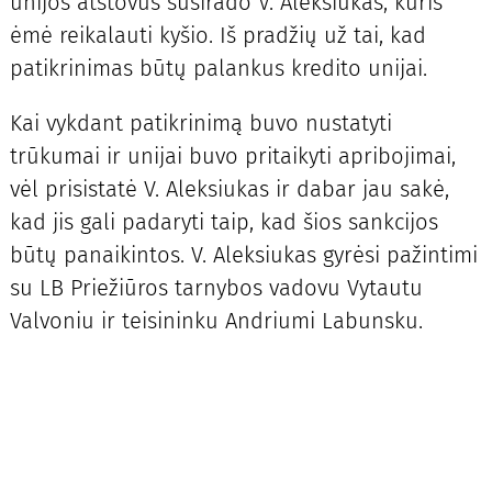
unijos atstovus susirado V. Aleksiukas, kuris
ėmė reikalauti kyšio. Iš pradžių už tai, kad
patikrinimas būtų palankus kredito unijai.
Kai vykdant patikrinimą buvo nustatyti
trūkumai ir unijai buvo pritaikyti apribojimai,
vėl prisistatė V. Aleksiukas ir dabar jau sakė,
kad jis gali padaryti taip, kad šios sankcijos
būtų panaikintos. V. Aleksiukas gyrėsi pažintimi
su LB Priežiūros tarnybos vadovu Vytautu
Valvoniu ir teisininku Andriumi Labunsku.