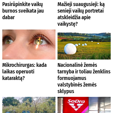
Pasirūpinkite vaikų
Mažieji suaugusieji: ką
burnos sveikata jau
senieji vaikų portretai
dabar
atskleidžia apie
vaikystę?
Mikrochirurgas: kada
Nacionalinė žemės
laikas operuoti
tarnyba ir toliau ženklins
kataraktą?
formuojamus
valstybinės žemės
sklypus