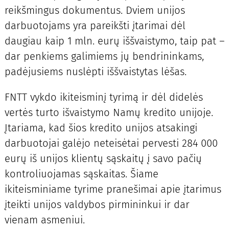
reikšmingus dokumentus. Dviem unijos
darbuotojams yra pareikšti įtarimai dėl
daugiau kaip 1 mln. eurų iššvaistymo, taip pat –
dar penkiems galimiems jų bendrininkams,
padėjusiems nuslėpti iššvaistytas lėšas.
FNTT vykdo ikiteisminį tyrimą ir dėl didelės
vertės turto išvaistymo Namų kredito unijoje.
Įtariama, kad šios kredito unijos atsakingi
darbuotojai galėjo neteisėtai pervesti 284 000
eurų iš unijos klientų sąskaitų į savo pačių
kontroliuojamas sąskaitas. Šiame
ikiteisminiame tyrime pranešimai apie įtarimus
įteikti unijos valdybos pirmininkui ir dar
vienam asmeniui.