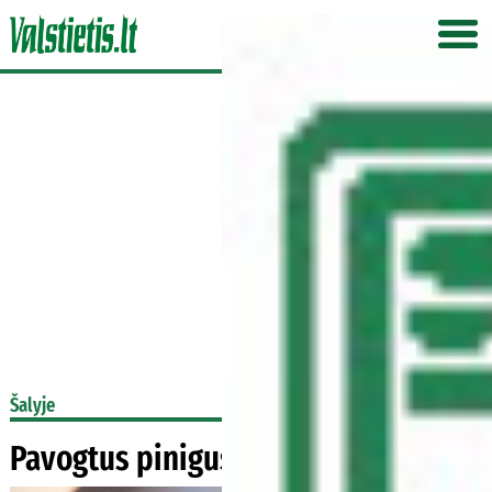
Šalyje
Pavogtus pinigus teks grąžinti