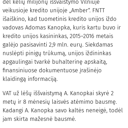
dėl kelių milijonų iššvaistymo Vilniuje
veikusioje kredito unijoje „Amber“. FNTT
išaiškino, kad tuometinis kredito unijos iždo
vadovas Adomas Kanopka, kuris kartu buvo ir
kredito unijos kasininkas, 2015–2016 metais
galėjo pasisavinti 2,9 mln. eurų. Siekdamas
nuslėpti pinigų trūkumą, unijos iždininkas
apgaulingai tvarkė buhalterinę apskaitą,
finansiniuose dokumentuose įrašinėjo
klaidingą informaciją.
VAT už lėšų iššvaistymą A. Kanopkai skyrė 2
metų ir 8 mėnesių laisvės atėmimo bausmę.
Kadangi A. Kanopka savo kaltės neneigė, todėl
jam skirta mažesnė bausmė.