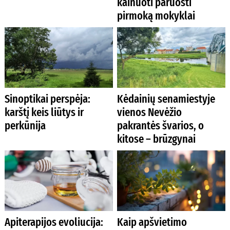
kainuoti paruošti
pirmoką mokyklai
Sinoptikai perspėja:
Kėdainių senamiestyje
karštį keis liūtys ir
vienos Nevėžio
perkūnija
pakrantės švarios, o
kitose – brūzgynai
Apiterapijos evoliucija:
Kaip apšvietimo