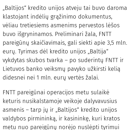
„Baltijos“ kredito unijos atveju tai buvo daroma
klastojant indėlių grąžinimo dokumentus,
vėliau tretiesiems asmenims pervestos lėšos
buvo išgryninamos. Preliminari žala, FNTT
pareigūnų skaičiavimais, gali siekti apie 3,5 mln.
eurų. Tyrimas dėl kredito unijos „Baltija“
vykdytas skubos tvarka – po suderintų FNTT ir
Lietuvos banko veiksmų pavyko užkirsti kelią
didesnei nei 1 mln. eurų vertės žalai.
FNTT pareigūnai operacijos metu sulaikė
keturis nusikalstamoje veikoje dalyvavusius
asmenis – tarp jų ir „Baltijos“ kredito unijos
valdybos pirmininką, ir kasininkę, kuri kratos
metu nuo pareigūnų norėjo nuslėpti tyrimui