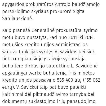
apygardos prokuratūros Antrojo baudžiamojo
persekiojimo skyriaus prokurorė Sigita
Šabliauskienė.
Kaip pranešė Generalinė prokuratūra, tyrimo
metu buvo nustatyta, kad nuo 2011 iki 2014
metų šios kredito unijos administracijos
vadovo funkcijas vykdęs V. Savickas bei šiek
tiek trumpiau šioje įstaigoje vyriausiąja
buhaltere dirbusi jo sutuoktinė L. Savickienė
apgaulingai tvarkė buhalteriją ir iš minėtos
kredito unijos pasisavino 535 400 litų (155 062
eurų). V. Savickui taip pat buvo pateikti
kaltinimai dėl piktnaudžiavimo tarnyba bei
dokumentų suklastojimo ir jų panaudojimo.